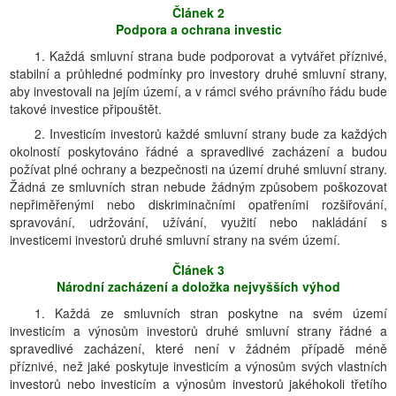
Článek 2
Podpora a ochrana investic
1. Každá smluvní strana bude podporovat a vytvářet příznivé,
stabilní a průhledné podmínky pro investory druhé smluvní strany,
aby investovali na jejím území, a v rámci svého právního řádu bude
takové investice připouštět.
2. Investicím investorů každé smluvní strany bude za každých
okolností poskytováno řádné a spravedlivé zacházení a budou
požívat plné ochrany a bezpečnosti na území druhé smluvní strany.
Žádná ze smluvních stran nebude žádným způsobem poškozovat
nepřiměřenými nebo diskriminačními opatřeními rozšiřování,
spravování, udržování, užívání, využití nebo nakládání s
investicemi investorů druhé smluvní strany na svém území.
Článek 3
Národní zacházení a doložka nejvyšších výhod
1. Každá ze smluvních stran poskytne na svém území
investicím a výnosům investorů druhé smluvní strany řádné a
spravedlivé zacházení, které není v žádném případě méně
příznivé, než jaké poskytuje investicím a výnosům svých vlastních
investorů nebo investicím a výnosům investorů jakéhokoli třetího