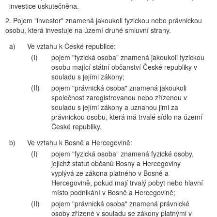
investice uskutečněna.
2. Pojem "investor" znamená jakoukoli fyzickou nebo právnickou
osobu, která investuje na území druhé smluvní strany.
a)
Ve vztahu k České republice:
(I)
pojem "fyzická osoba" znamená jakoukoli fyzickou
osobu mající státní občanství České republiky v
souladu s jejími zákony;
(II)
pojem "právnická osoba" znamená jakoukoli
společnost zaregistrovanou nebo zřízenou v
souladu s jejími zákony a uznanou jimi za
právnickou osobu, která má trvalé sídlo na území
České republiky.
b)
Ve vztahu k Bosně a Hercegovině:
(I)
pojem "fyzická osoba" znamená fyzické osoby,
jejichž statut občanů Bosny a Hercegoviny
vyplývá ze zákona platného v Bosně a
Hercegovině, pokud mají trvalý pobyt nebo hlavní
místo podnikání v Bosně a Hercegovině;
(II)
pojem "právnická osoba" znamená právnické
osoby zřízené v souladu se zákony platnými v