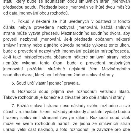
státu, který bude se souhlasem obou smluvních stran jmenován
předsedou soudu. Předseda bude jmenován ve lhůtě dvou měsíců
od data jmenování obou rozhodců.
4. Pokud v některé ze lhůt uvedených v odstavci 3 tohoto
článku nebyla provedena nezbytná jmenování, každá smluvní
strana může vyzvat předsedu Mezinárodního soudního dvora, aby
provedl nezbytná jmenování. Je-li předseda občanem některé
smluvní strany nebo z jiného důvodu nemůže vykonat tento úkon,
bude o provedení nezbytných jmenování požádán místopředseda.
Je-li také místopředseda občanem některé smluvní strany nebo
nemůže vykonat tento úkon, bude o provedení nezbytných
jmenování požádán služebně nejstarší člen Mezinárodního
soudního dvora, který není občanem žádné smluvní strany.
5. Soud určí vlastní jednací pravidla.
6. Rozhodčí soud přijímá své rozhodnutí většinou hlasů.
Takové rozhodnutí je konečné a závazné pro obě smluvní strany.
7. Každá smluvní strana nese náklady svého rozhodce a své
účasti v rozhodčím řízení; náklady předsedy a ostatní výdaje budou
hrazeny smluvními stranami rovným dílem. Rozhodčí soud však
může ve svém rozhodnutí nařídit, že jedna ze smluvních stran
uhradí větší část nákladů, a toto rozhodnutí je závazné pro obě