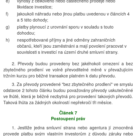
e)
výnosy z celkového nebo částečného prodeje nebo
likvidace investice;
f)
jakoukoli náhradu nebo jinou platbu uvedenou v článcích 4
a 5 této dohody;
g)
platby plynoucí z urovnání sporu v souladu s touto
dohodou;
h)
nespotřebované příjmy a jiné odměny zahraničních
občanů, kteří jsou zaměstnáni a mají povolení pracovat v
souvislosti s investicí na území druhé smluvní strany.
2. Převody budou provedeny bez jakéhokoli omezení a bez
zbytečného prodlení ve volně převoditelné měně v převažujícím
tržním kurzu pro běžné transakce platném k datu převodu.
3. Za převody provedené "bez zbytečného prodlení" ve smyslu
odstavce 2 tohoto článku budou považovány převody uskutečněné
ve lhůtě, která je běžně nezbytná pro provedení takových převodů.
Taková lhůta za žádných okolností nepřekročí tři měsíce.
Článek 7
Postoupení práv
1. Jestliže jedna smluvní strana nebo agentura jí zmocněná
provede platbu svým vlastním investorům z důvodu záruky nebo