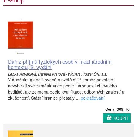
Daň z příjmů fyzických osob v mezinárodním
kontextu, 2. vydání
Lenka Nováková, Daniela Králová - Wolters Kluwer ČR, a.s.
V dnešním globalizovaném světě si již zaměstnavatelé
nevybírají své zaměstnance podle národnosti či trvalého
bydliště, ale zejména podle kvalifikace, odborných znalostí a
zkušeností. Státní hranice přestaly ...
pokračování
Cena: 669 Kč
KOUPIT