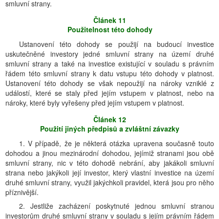
smluvní strany.
Článek 11
Použitelnost této dohody
Ustanovení této dohody se použijí na budoucí investice
uskutečněné investory jedné smluvní strany na území druhé
smluvní strany a také na investice existující v souladu s právním
řádem této smluvní strany k datu vstupu této dohody v platnost.
Ustanovení této dohody se však nepoužijí na nároky vzniklé z
událostí, které se staly před jejím vstupem v platnost, nebo na
nároky, které byly vyřešeny před jejím vstupem v platnost.
Článek 12
Použití jiných předpisů a zvláštní závazky
1. V případě, že je některá otázka upravena současně touto
dohodou a jinou mezinárodní dohodou, jejímiž stranami jsou obě
smluvní strany, nic v této dohodě nebrání, aby jakákoli smluvní
strana nebo jakýkoli její investor, který vlastní investice na území
druhé smluvní strany, využil jakýchkoli pravidel, která jsou pro něho
příznivější.
2. Jestliže zacházení poskytnuté jednou smluvní stranou
investorům druhé smluvní strany v souladu s jejím právním řádem