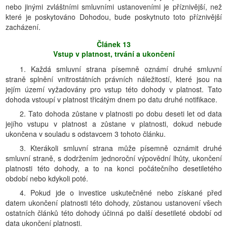
nebo jinými zvláštními smluvními ustanoveními je příznivější, než
které je poskytováno Dohodou, bude poskytnuto toto příznivější
zacházení.
Článek 13
Vstup v platnost, trvání a ukončení
1. Každá smluvní strana písemně oznámí druhé smluvní
straně splnění vnitrostátních právních náležitostí, které jsou na
jejím území vyžadovány pro vstup této dohody v platnost. Tato
dohoda vstoupí v platnost třicátým dnem po datu druhé notifikace.
2. Tato dohoda zůstane v platnosti po dobu deseti let od data
jejího vstupu v platnost a zůstane v platnosti, dokud nebude
ukončena v souladu s odstavcem 3 tohoto článku.
3. Kterákoli smluvní strana může písemně oznámit druhé
smluvní straně, s dodržením jednoroční výpovědní lhůty, ukončení
platnosti této dohody, a to na konci počátečního desetiletého
období nebo kdykoli poté.
4. Pokud jde o investice uskutečněné nebo získané před
datem ukončení platnosti této dohody, zůstanou ustanovení všech
ostatních článků této dohody účinná po další desetileté období od
data ukončení platnosti.