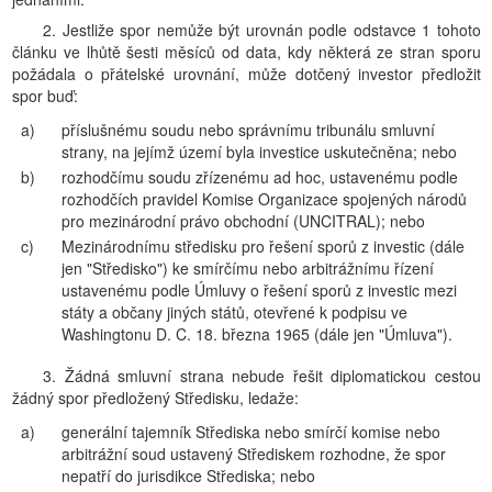
2. Jestliže spor nemůže být urovnán podle odstavce 1 tohoto
článku ve lhůtě šesti měsíců od data, kdy některá ze stran sporu
požádala o přátelské urovnání, může dotčený investor předložit
spor buď:
a)
příslušnému soudu nebo správnímu tribunálu smluvní
strany, na jejímž území byla investice uskutečněna; nebo
b)
rozhodčímu soudu zřízenému ad hoc, ustavenému podle
rozhodčích pravidel Komise Organizace spojených národů
pro mezinárodní právo obchodní (UNCITRAL); nebo
c)
Mezinárodnímu středisku pro řešení sporů z investic (dále
jen "Středisko") ke smírčímu nebo arbitrážnímu řízení
ustavenému podle Úmluvy o řešení sporů z investic mezi
státy a občany jiných států, otevřené k podpisu ve
Washingtonu D. C. 18. března 1965 (dále jen "Úmluva").
3. Žádná smluvní strana nebude řešit diplomatickou cestou
žádný spor předložený Středisku, ledaže:
a)
generální tajemník Střediska nebo smírčí komise nebo
arbitrážní soud ustavený Střediskem rozhodne, že spor
nepatří do jurisdikce Střediska; nebo