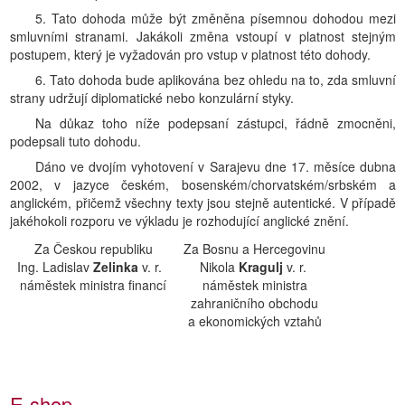
5. Tato dohoda může být změněna písemnou dohodou mezi
smluvními stranami. Jakákoli změna vstoupí v platnost stejným
postupem, který je vyžadován pro vstup v platnost této dohody.
6. Tato dohoda bude aplikována bez ohledu na to, zda smluvní
strany udržují diplomatické nebo konzulární styky.
Na důkaz toho níže podepsaní zástupci, řádně zmocněni,
podepsali tuto dohodu.
Dáno ve dvojím vyhotovení v Sarajevu dne 17. měsíce dubna
2002, v jazyce českém, bosenském/chorvatském/srbském a
anglickém, přičemž všechny texty jsou stejně autentické. V případě
jakéhokoli rozporu ve výkladu je rozhodující anglické znění.
Za Českou republiku
Za Bosnu a Hercegovinu
Ing. Ladislav
Zelinka
v. r.
Nikola
Kragulj
v. r.
náměstek ministra financí
náměstek ministra
zahraničního obchodu
a ekonomických vztahů
E-shop