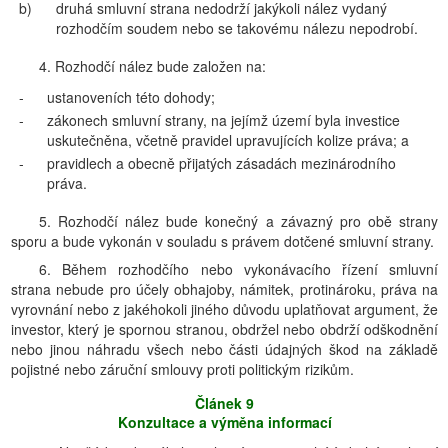
b)
druhá smluvní strana nedodrží jakýkoli nález vydaný
rozhodčím soudem nebo se takovému nálezu nepodrobí.
4. Rozhodčí nález bude založen na:
-
ustanoveních této dohody;
-
zákonech smluvní strany, na jejímž území byla investice
uskutečněna, včetně pravidel upravujících kolize práva; a
-
pravidlech a obecně přijatých zásadách mezinárodního
práva.
5. Rozhodčí nález bude konečný a závazný pro obě strany
sporu a bude vykonán v souladu s právem dotčené smluvní strany.
6. Během rozhodčího nebo vykonávacího řízení smluvní
strana nebude pro účely obhajoby, námitek, protinároku, práva na
vyrovnání nebo z jakéhokoli jiného důvodu uplatňovat argument, že
investor, který je spornou stranou, obdržel nebo obdrží odškodnění
nebo jinou náhradu všech nebo části údajných škod na základě
pojistné nebo záruční smlouvy proti politickým rizikům.
Článek 9
Konzultace a výměna informací