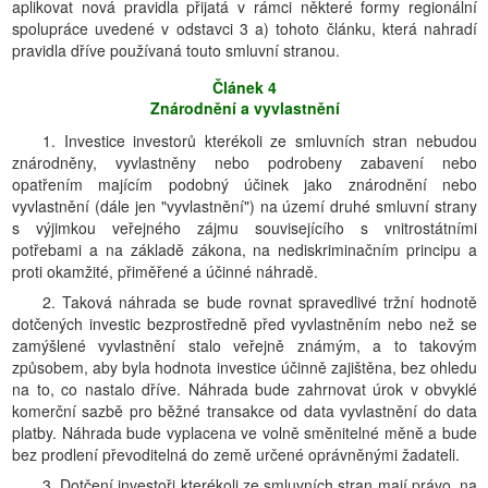
aplikovat nová pravidla přijatá v rámci některé formy regionální
spolupráce uvedené v odstavci 3 a) tohoto článku, která nahradí
pravidla dříve používaná touto smluvní stranou.
Článek 4
Znárodnění a vyvlastnění
1. Investice investorů kterékoli ze smluvních stran nebudou
znárodněny, vyvlastněny nebo podrobeny zabavení nebo
opatřením majícím podobný účinek jako znárodnění nebo
vyvlastnění (dále jen "vyvlastnění") na území druhé smluvní strany
s výjimkou veřejného zájmu souvisejícího s vnitrostátními
potřebami a na základě zákona, na nediskriminačním principu a
proti okamžité, přiměřené a účinné náhradě.
2. Taková náhrada se bude rovnat spravedlivé tržní hodnotě
dotčených investic bezprostředně před vyvlastněním nebo než se
zamýšlené vyvlastnění stalo veřejně známým, a to takovým
způsobem, aby byla hodnota investice účinně zajištěna, bez ohledu
na to, co nastalo dříve. Náhrada bude zahrnovat úrok v obvyklé
komerční sazbě pro běžné transakce od data vyvlastnění do data
platby. Náhrada bude vyplacena ve volně směnitelné měně a bude
bez prodlení převoditelná do země určené oprávněnými žadateli.
3. Dotčení investoři kterékoli ze smluvních stran mají právo, na