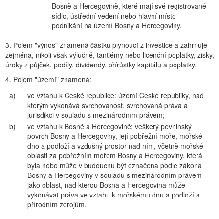
Bosně a Hercegovině, které mají své registrované
sídlo, ústřední vedení nebo hlavní místo
podnikání na území Bosny a Hercegoviny.
3. Pojem "výnos" znamená částku plynoucí z investice a zahrnuje
zejména, nikoli však výlučně, tantiémy nebo licenční poplatky, zisky,
úroky z půjček, podíly, dividendy, přírůstky kapitálu a poplatky.
4. Pojem "území" znamená:
a)
ve vztahu k České republice: území České republiky, nad
kterým vykonává svrchovanost, svrchovaná práva a
jurisdikci v souladu s mezinárodním právem;
b)
ve vztahu k Bosně a Hercegovině: veškerý pevninský
povrch Bosny a Hercegoviny, její pobřežní moře, mořské
dno a podloží a vzdušný prostor nad ním, včetně mořské
oblasti za pobřežním mořem Bosny a Hercegoviny, která
byla nebo může v budoucnu být označena podle zákona
Bosny a Hercegoviny v souladu s mezinárodním právem
jako oblast, nad kterou Bosna a Hercegovina může
vykonávat práva ve vztahu k mořskému dnu a podloží a
přírodním zdrojům.