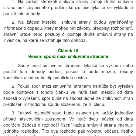
1. Na žádost kterékoli smluvní strany zahájí druhá smluvní
strana bez zbytečného prodlení konzultace týkající se výkladu a
použití této dohody.
2. Na žádost kterékoli smluvní strany budou vyměňovány
informace o dopadu, který mohou mít zákony, předpisy, rozhodnutí,
správní praxe nebo postupy či postoje druhé smluvní strany na
investice, na které se vztahuje tato dohoda.
Článek 10
Řešení sporů mezi smluvními stranami
1. Spory mezi smluvními stranami týkající se výkladu nebo
použití této dohody budou, pokud to bude možné, řešeny
konzultací a jednáním diplomatickou cestou.
2. Pokud spor mezi smluvními stranami nemůže být vyřešen
podle odstavce 1 tohoto článku ve lhůtě šesti měsíců od data
žádosti o vyřešení, spor bude na žádost jedné ze smluvních stran
předložen rozhodčímu soudu složenému ze tří členů.
3. Takový rozhodčí soud bude ustaven pro každý jednotlivý
případ následujícím způsobem. Ve lhůtě dvou měsíců od data
obdržení žádosti o rozhodčí řízení každá smluvní strana jmenuje
jednoho rozhodce. Tito dva rozhodci pak vyberou občana třetího