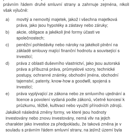
právním řádem druhé smluvní strany a zahrnuje zejména, nikoli
však výlučně:
a)
movitý a nemovitý majetek, jakož i všechna majetková
práva, jako jsou hypotéky a zástavy nebo záruky;
b)
akcie, obligace a jakékoli jiné formy účasti ve
společnostech;
c)
peněžní pohledávky nebo nároky na jakékoli plnění na
základě smlouvy mající finanční hodnotu a související s
investicí;
d)
práva z oblasti duševního vlastnictví, jako jsou autorská
práva a příbuzná práva, průmyslové vzory, technické
postupy, ochranné známky, obchodní jména, obchodní
tajemství, patenty, know-how a goodwill, spojená s
investicí;
e)
práva vyplývající ze zákona nebo ze smluvního ujednání a
licence a povolení vydaná podle zákonů, včetně koncesí k
průzkumu, těžbě, kultivaci nebo využití přírodních zdrojů.
Jakákoli následná změny formy, ve které jsou hodnoty
investovány nebo znovu investovány, nemá vliv na jejich
charakter jako investice za předpokladu, že taková změna je v
souladu s právním řádem smluvní strany, na jejímž území byla