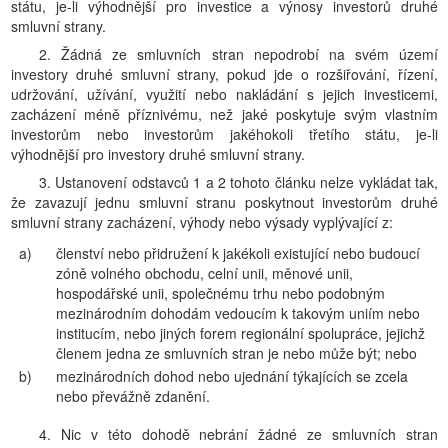
státu, je-li výhodnější pro investice a výnosy investorů druhé
smluvní strany.
2. Žádná ze smluvních stran nepodrobí na svém území
investory druhé smluvní strany, pokud jde o rozšiřování, řízení,
udržování, užívání, využití nebo nakládání s jejich investicemi,
zacházení méně příznivému, než jaké poskytuje svým vlastním
investorům nebo investorům jakéhokoli třetího státu, je-li
výhodnější pro investory druhé smluvní strany.
3. Ustanovení odstavců 1 a 2 tohoto článku nelze vykládat tak,
že zavazují jednu smluvní stranu poskytnout investorům druhé
smluvní strany zacházení, výhody nebo výsady vyplývající z:
a)
členství nebo přidružení k jakékoli existující nebo budoucí
zóně volného obchodu, celní unii, měnové unii,
hospodářské unii, společnému trhu nebo podobným
mezinárodním dohodám vedoucím k takovým uniím nebo
institucím, nebo jiných forem regionální spolupráce, jejichž
členem jedna ze smluvních stran je nebo může být; nebo
b)
mezinárodních dohod nebo ujednání týkajících se zcela
nebo převážně zdanění.
4. Nic v této dohodě nebrání žádné ze smluvních stran