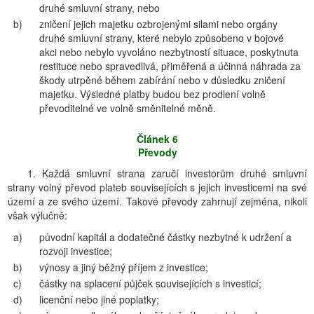
druhé smluvní strany, nebo
b)
zničení jejich majetku ozbrojenými silami nebo orgány
druhé smluvní strany, které nebylo způsobeno v bojové
akci nebo nebylo vyvoláno nezbytností situace, poskytnuta
restituce nebo spravedlivá, přiměřená a účinná náhrada za
škody utrpěné během zabírání nebo v důsledku zničení
majetku. Výsledné platby budou bez prodlení volně
převoditelné ve volně směnitelné měně.
Článek 6
Převody
1. Každá smluvní strana zaručí investorům druhé smluvní
strany volný převod plateb souvisejících s jejich investicemi na své
území a ze svého území. Takové převody zahrnují zejména, nikoli
však výlučně:
a)
původní kapitál a dodatečné částky nezbytné k udržení a
rozvoji investice;
b)
výnosy a jiný běžný příjem z investice;
c)
částky na splacení půjček souvisejících s investicí;
d)
licenční nebo jiné poplatky;