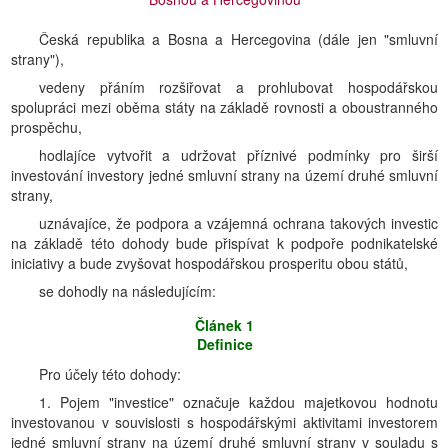
Česká republika a Bosna a Hercegovina (dále jen "smluvní
strany"),
vedeny přáním rozšiřovat a prohlubovat hospodářskou
spolupráci mezi oběma státy na základě rovnosti a oboustranného
prospěchu,
hodlajíce vytvořit a udržovat příznivé podmínky pro širší
investování investory jedné smluvní strany na území druhé smluvní
strany,
uznávajíce, že podpora a vzájemná ochrana takových investic
na základě této dohody bude přispívat k podpoře podnikatelské
iniciativy a bude zvyšovat hospodářskou prosperitu obou států,
se dohodly na následujícím:
Článek 1
Definice
Pro účely této dohody:
1. Pojem "investice" označuje každou majetkovou hodnotu
investovanou v souvislosti s hospodářskými aktivitami investorem
jedné smluvní strany na území druhé smluvní strany v souladu s