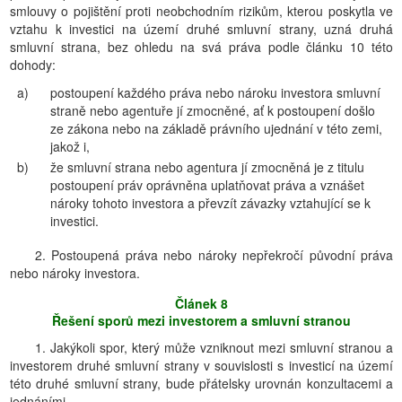
smlouvy o pojištění proti neobchodním rizikům, kterou poskytla ve
vztahu k investici na území druhé smluvní strany, uzná druhá
smluvní strana, bez ohledu na svá práva podle článku 10 této
dohody:
a)
postoupení každého práva nebo nároku investora smluvní
straně nebo agentuře jí zmocněné, ať k postoupení došlo
ze zákona nebo na základě právního ujednání v této zemi,
jakož i,
b)
že smluvní strana nebo agentura jí zmocněná je z titulu
postoupení práv oprávněna uplatňovat práva a vznášet
nároky tohoto investora a převzít závazky vztahující se k
investici.
2. Postoupená práva nebo nároky nepřekročí původní práva
nebo nároky investora.
Článek 8
Řešení sporů mezi investorem a smluvní stranou
1. Jakýkoli spor, který může vzniknout mezi smluvní stranou a
investorem druhé smluvní strany v souvislosti s investicí na území
této druhé smluvní strany, bude přátelsky urovnán konzultacemi a
jednáními.