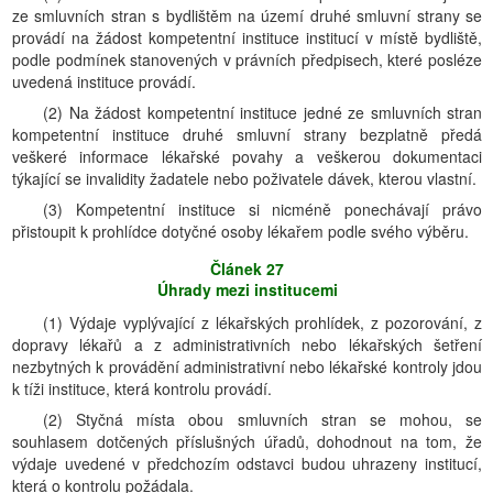
ze smluvních stran s bydlištěm na území druhé smluvní strany se
provádí na žádost kompetentní instituce institucí v místě bydliště,
podle podmínek stanovených v právních předpisech, které posléze
uvedená instituce provádí.
(2) Na žádost kompetentní instituce jedné ze smluvních stran
kompetentní instituce druhé smluvní strany bezplatně předá
veškeré informace lékařské povahy a veškerou dokumentaci
týkající se invalidity žadatele nebo poživatele dávek, kterou vlastní.
(3) Kompetentní instituce si nicméně ponechávají právo
přistoupit k prohlídce dotyčné osoby lékařem podle svého výběru.
Článek 27
Úhrady mezi institucemi
(1) Výdaje vyplývající z lékařských prohlídek, z pozorování, z
dopravy lékařů a z administrativních nebo lékařských šetření
nezbytných k provádění administrativní nebo lékařské kontroly jdou
k tíži instituce, která kontrolu provádí.
(2) Styčná místa obou smluvních stran se mohou, se
souhlasem dotčených příslušných úřadů, dohodnout na tom, že
výdaje uvedené v předchozím odstavci budou uhrazeny institucí,
která o kontrolu požádala.