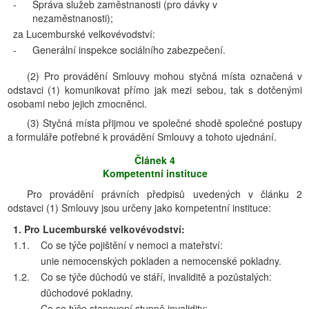
-
Správa služeb zaměstnanosti (pro dávky v
nezaměstnanosti);
za Lucemburské velkovévodství:
-
Generální inspekce sociálního zabezpečení.
(2) Pro provádění Smlouvy mohou styčná místa označená v
odstavci (1) komunikovat přímo jak mezi sebou, tak s dotčenými
osobami nebo jejich zmocněnci.
(3) Styčná místa přijmou ve společné shodě společné postupy
a formuláře potřebné k provádění Smlouvy a tohoto ujednání.
Článek 4
Kompetentní instituce
Pro provádění právních předpisů uvedených v článku 2
odstavci (1) Smlouvy jsou určeny jako kompetentní instituce:
1. Pro Lucemburské velkovévodství:
1.1.
Co se týče pojištění v nemoci a mateřství:
unie nemocenských pokladen a nemocenské pokladny.
1.2.
Co se týče důchodů ve stáří, invaliditě a pozůstalých:
důchodové pokladny.
Co se týče stanovení stupně invalidity: