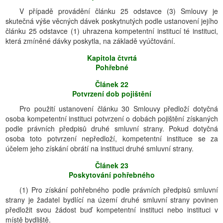
V případě provádění článku 25 odstavce (3) Smlouvy je
skutečná výše věcných dávek poskytnutých podle ustanovení jejího
článku 25 odstavce (1) uhrazena kompetentní institucí té instituci,
která zmíněné dávky poskytla, na základě vyúčtování.
Kapitola čtvrtá
Pohřebné
Článek 22
Potvrzení dob pojištění
Pro použití ustanovení článku 30 Smlouvy předloží dotyčná
osoba kompetentní instituci potvrzení o dobách pojištění získaných
podle právních předpisů druhé smluvní strany. Pokud dotyčná
osoba toto potvrzení nepředloží, kompetentní instituce se za
účelem jeho získání obrátí na instituci druhé smluvní strany.
Článek 23
Poskytování pohřebného
(1) Pro získání pohřebného podle právních předpisů smluvní
strany je žadatel bydlící na území druhé smluvní strany povinen
předložit svou žádost buď kompetentní instituci nebo instituci v
místě bydliště.