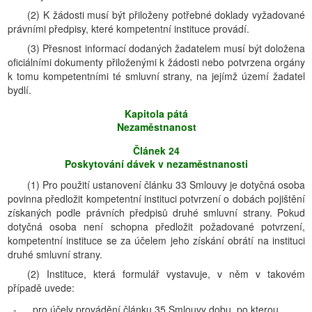
(2) K žádosti musí být přiloženy potřebné doklady vyžadované
právními předpisy, které kompetentní instituce provádí.
(3) Přesnost informací dodaných žadatelem musí být doložena
oficiálními dokumenty přiloženými k žádosti nebo potvrzena orgány
k tomu kompetentními té smluvní strany, na jejímž území žadatel
bydlí.
Kapitola pátá
Nezaměstnanost
Článek 24
Poskytování dávek v nezaměstnanosti
(1) Pro použití ustanovení článku 33 Smlouvy je dotyčná osoba
povinna předložit kompetentní instituci potvrzení o dobách pojištění
získaných podle právních předpisů druhé smluvní strany. Pokud
dotyčná osoba není schopna předložit požadované potvrzení,
kompetentní instituce se za účelem jeho získání obrátí na instituci
druhé smluvní strany.
(2) Instituce, která formulář vystavuje, v něm v takovém
případě uvede:
-
pro účely provádění článku 35 Smlouvy dobu, po kterou