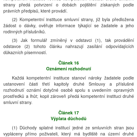
strany předá potvrzení o dobách pojištění získaných podle
právních předpisů, které provádí.
(2) Kompetentní instituce smluvní strany, jíž byla předložena
žádost o dávky, ověřuje informace týkající se žadatele a jeho
rodinných příslušníků.
(3) Jak formulář zmíněný v odstavci (1), tak provádění
odstavce (2) tohoto článku nahrazují zasílání odpovídajících
důkazních písemností.
Článek 16
Oznámení rozhodnutí
Každá kompetentní instituce stanoví nároky žadatele podle
ustanovení části třetí kapitoly druhé Smlouvy a příslušné
rozhodnutí oznámí dotyčné osobě spolu s uvedením opravných
prostředků a lhůt; kopii zároveň předá kompetentní instituci druhé
smluvní strany.
Článek 17
Výplata důchodů
(1) Důchody splatné institucí jedné ze smluvních stran jsou
vypláceny přímo poživateli, který má bydliště na území druhé