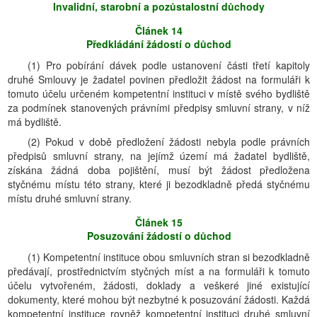
Invalidní, starobní a pozůstalostní důchody
Článek 14
Předkládání žádostí o důchod
(1) Pro pobírání dávek podle ustanovení části třetí kapitoly
druhé Smlouvy je žadatel povinen předložit žádost na formuláři k
tomuto účelu určeném kompetentní instituci v místě svého bydliště
za podmínek stanovených právními předpisy smluvní strany, v níž
má bydliště.
(2) Pokud v době předložení žádosti nebyla podle právních
předpisů smluvní strany, na jejímž území má žadatel bydliště,
získána žádná doba pojištění, musí být žádost předložena
styčnému místu této strany, které ji bezodkladně předá styčnému
místu druhé smluvní strany.
Článek 15
Posuzování žádostí o důchod
(1) Kompetentní instituce obou smluvních stran si bezodkladně
předávají, prostřednictvím styčných míst a na formuláři k tomuto
účelu vytvořeném, žádosti, doklady a veškeré jiné existující
dokumenty, které mohou být nezbytné k posuzování žádosti. Každá
kompetentní instituce rovněž kompetentní instituci druhé smluvní