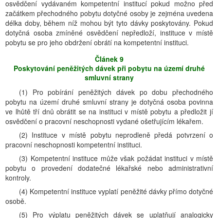
osvědčení vydávaném kompetentní institucí pokud možno před
začátkem přechodného pobytu dotyčné osoby je zejména uvedena
délka doby, během níž mohou být tyto dávky poskytovány. Pokud
dotyčná osoba zmíněné osvědčení nepředloží, instituce v místě
pobytu se pro jeho obdržení obrátí na kompetentní instituci.
Článek 9
Poskytování peněžitých dávek při pobytu na území druhé
smluvní strany
(1) Pro pobírání peněžitých dávek po dobu přechodného
pobytu na území druhé smluvní strany je dotyčná osoba povinna
ve lhůtě tří dnů obrátit se na instituci v místě pobytu a předložit jí
osvědčení o pracovní neschopnosti vydané ošetřujícím lékařem.
(2) Instituce v místě pobytu neprodleně předá potvrzení o
pracovní neschopnosti kompetentní instituci.
(3) Kompetentní instituce může však požádat instituci v místě
pobytu o provedení dodatečné lékařské nebo administrativní
kontroly.
(4) Kompetentní instituce vyplatí peněžité dávky přímo dotyčné
osobě.
(5) Pro výplatu peněžitých dávek se uplatňují analogicky