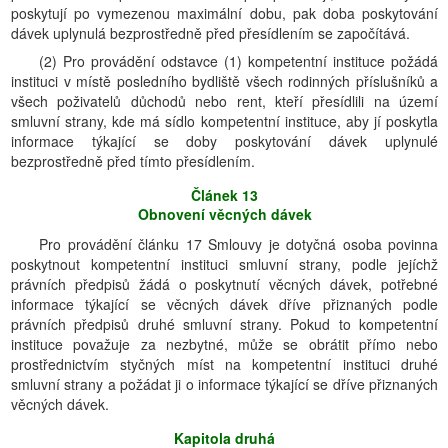
poskytují po vymezenou maximální dobu, pak doba poskytování
dávek uplynulá bezprostředně před přesídlením se započítává.
(2) Pro provádění odstavce (1) kompetentní instituce požádá
instituci v místě posledního bydliště všech rodinných příslušníků a
všech poživatelů důchodů nebo rent, kteří přesídlili na území
smluvní strany, kde má sídlo kompetentní instituce, aby jí poskytla
informace týkající se doby poskytování dávek uplynulé
bezprostředně před tímto přesídlením.
Článek 13
Obnovení věcných dávek
Pro provádění článku 17 Smlouvy je dotyčná osoba povinna
poskytnout kompetentní instituci smluvní strany, podle jejíchž
právních předpisů žádá o poskytnutí věcných dávek, potřebné
informace týkající se věcných dávek dříve přiznaných podle
právních předpisů druhé smluvní strany. Pokud to kompetentní
instituce považuje za nezbytné, může se obrátit přímo nebo
prostřednictvím styčných míst na kompetentní instituci druhé
smluvní strany a požádat ji o informace týkající se dříve přiznaných
věcných dávek.
Kapitola druhá