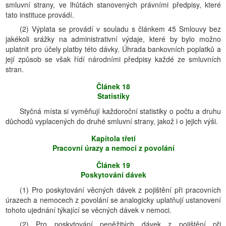
smluvní strany, ve lhůtách stanovených právními předpisy, které
tato instituce provádí.
(2) Výplata se provádí v souladu s článkem 45 Smlouvy bez
jakékoli srážky na administrativní výdaje, které by bylo možno
uplatnit pro účely platby této dávky. Úhrada bankovních poplatků a
její způsob se však řídí národními předpisy každé ze smluvních
stran.
Článek 18
Statistiky
Styčná místa si vyměňují každoroční statistiky o počtu a druhu
důchodů vyplacených do druhé smluvní strany, jakož i o jejich výši.
Kapitola třetí
Pracovní úrazy a nemoci z povolání
Článek 19
Poskytování dávek
(1) Pro poskytování věcných dávek z pojištění při pracovních
úrazech a nemocech z povolání se analogicky uplatňují ustanovení
tohoto ujednání týkající se věcných dávek v nemoci.
(2) Pro poskytování peněžitých dávek z pojištění při