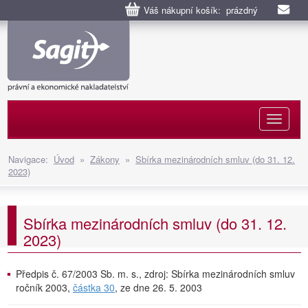
Váš nákupní košík: prázdný
Naviga
Navigace:
Úvod
»
Zákony
»
Sbírka mezinárodních smluv (do 31. 12.
2023)
Sbírka mezinárodních smluv (do 31. 12.
2023)
Předpis č. 67/2003 Sb. m. s., zdroj: Sbírka mezinárodních smluv
ročník 2003,
částka 30
, ze dne 26. 5. 2003