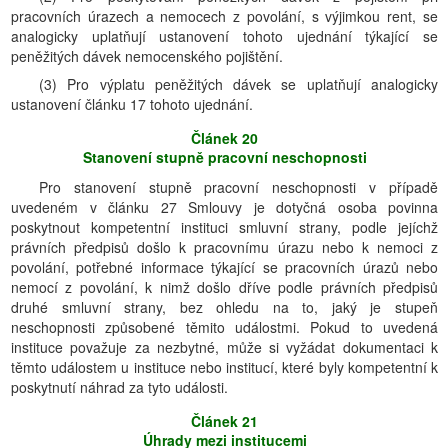
pracovních úrazech a nemocech z povolání, s výjimkou rent, se
analogicky uplatňují ustanovení tohoto ujednání týkající se
peněžitých dávek nemocenského pojištění.
(3) Pro výplatu peněžitých dávek se uplatňují analogicky
ustanovení článku 17 tohoto ujednání.
Článek 20
Stanovení stupně pracovní neschopnosti
Pro stanovení stupně pracovní neschopnosti v případě
uvedeném v článku 27 Smlouvy je dotyčná osoba povinna
poskytnout kompetentní instituci smluvní strany, podle jejíchž
právních předpisů došlo k pracovnímu úrazu nebo k nemoci z
povolání, potřebné informace týkající se pracovních úrazů nebo
nemocí z povolání, k nimž došlo dříve podle právních předpisů
druhé smluvní strany, bez ohledu na to, jaký je stupeň
neschopnosti způsobené těmito událostmi. Pokud to uvedená
instituce považuje za nezbytné, může si vyžádat dokumentaci k
těmto událostem u instituce nebo institucí, které byly kompetentní k
poskytnutí náhrad za tyto události.
Článek 21
Úhrady mezi institucemi