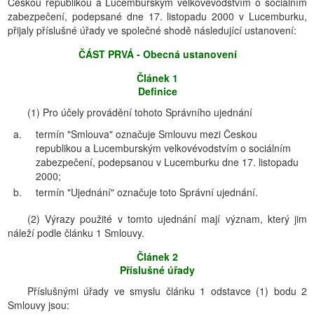
Českou republikou a Lucemburským velkovévodstvím o sociálním
zabezpečení, podepsané dne 17. listopadu 2000 v Lucemburku,
přijaly příslušné úřady ve společné shodě následující ustanovení:
ČÁST PRVÁ - Obecná ustanovení
Článek 1
Definice
(1) Pro účely provádění tohoto Správního ujednání
a.
termín "Smlouva" označuje Smlouvu mezi Českou
republikou a Lucemburským velkovévodstvím o sociálním
zabezpečení, podepsanou v Lucemburku dne 17. listopadu
2000;
b.
termín "Ujednání" označuje toto Správní ujednání.
(2) Výrazy použité v tomto ujednání mají význam, který jim
náleží podle článku 1 Smlouvy.
Článek 2
Příslušné úřady
Příslušnými úřady ve smyslu článku 1 odstavce (1) bodu 2
Smlouvy jsou: