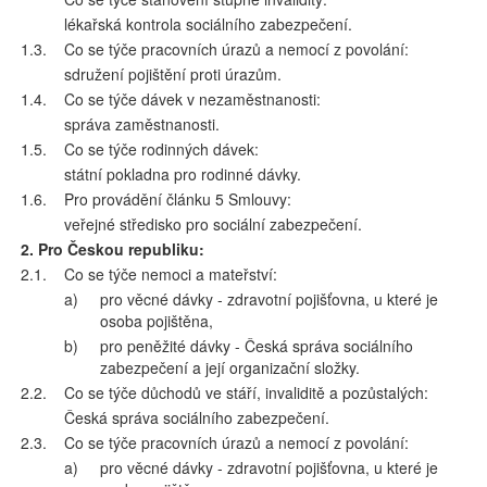
lékařská kontrola sociálního zabezpečení.
1.3.
Co se týče pracovních úrazů a nemocí z povolání:
sdružení pojištění proti úrazům.
1.4.
Co se týče dávek v nezaměstnanosti:
správa zaměstnanosti.
1.5.
Co se týče rodinných dávek:
státní pokladna pro rodinné dávky.
1.6.
Pro provádění článku 5 Smlouvy:
veřejné středisko pro sociální zabezpečení.
2. Pro Českou republiku:
2.1.
Co se týče nemoci a mateřství:
a)
pro věcné dávky - zdravotní pojišťovna, u které je
osoba pojištěna,
b)
pro peněžité dávky - Česká správa sociálního
zabezpečení a její organizační složky.
2.2.
Co se týče důchodů ve stáří, invaliditě a pozůstalých:
Česká správa sociálního zabezpečení.
2.3.
Co se týče pracovních úrazů a nemocí z povolání:
a)
pro věcné dávky - zdravotní pojišťovna, u které je