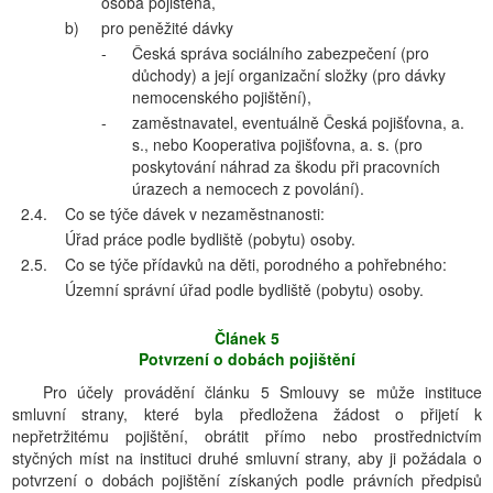
osoba pojištěna,
b)
pro peněžité dávky
-
Česká správa sociálního zabezpečení (pro
důchody) a její organizační složky (pro dávky
nemocenského pojištění),
-
zaměstnavatel, eventuálně Česká pojišťovna, a.
s., nebo Kooperativa pojišťovna, a. s. (pro
poskytování náhrad za škodu při pracovních
úrazech a nemocech z povolání).
2.4.
Co se týče dávek v nezaměstnanosti:
Úřad práce podle bydliště (pobytu) osoby.
2.5.
Co se týče přídavků na děti, porodného a pohřebného:
Územní správní úřad podle bydliště (pobytu) osoby.
Článek 5
Potvrzení o dobách pojištění
Pro účely provádění článku 5 Smlouvy se může instituce
smluvní strany, které byla předložena žádost o přijetí k
nepřetržitému pojištění, obrátit přímo nebo prostřednictvím
styčných míst na instituci druhé smluvní strany, aby ji požádala o
potvrzení o dobách pojištění získaných podle právních předpisů