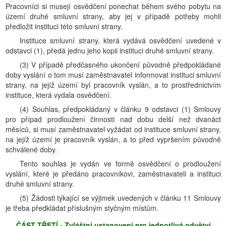
Pracovníci si musejí osvědčení ponechat během svého pobytu na
území druhé smluvní strany, aby jej v případě potřeby mohli
předložit instituci této smluvní strany.
Instituce smluvní strany, která vydává osvědčení uvedené v
odstavci (1), předá jednu jeho kopii instituci druhé smluvní strany.
(3) V případě předčasného ukončení původně předpokládané
doby vyslání o tom musí zaměstnavatel informovat instituci smluvní
strany, na jejíž území byl pracovník vyslán, a to prostřednictvím
instituce, která vydala osvědčení.
(4) Souhlas, předpokládaný v článku 9 odstavci (1) Smlouvy
pro případ prodloužení činnosti nad dobu delší než dvanáct
měsíců, si musí zaměstnavatel vyžádat od instituce smluvní strany,
na jejíž území je pracovník vyslán, a to před vypršením původně
schválené doby.
Tento souhlas je vydán ve formě osvědčení o prodloužení
vyslání, které je předáno pracovníkovi, zaměstnavateli a instituci
druhé smluvní strany.
(5) Žádosti týkající se výjimek uvedených v článku 11 Smlouvy
je třeba předkládat příslušným styčným místům.
ČÁST TŘETĺ - Zvláštní ustanovení pro jednotlivá odvětví