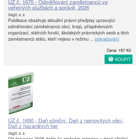
ÚZ č. 1675 - Odměňování zaměstnanců ve
veřejných službách a správě, 2026
Sagit, a. s.
Publikace obsahuje aktuální právní předpisy upravující
odměňování zaměstnanců obcí, krajů, příspěvkových
organizací, státních fondů, školských právnických osob a těch
zaměstnanců státu, kteří nejsou v režimu ...
pokračování
Cena: 157 Kč
KOUPIT
ÚZ č. 1650 - Daň silniční, Daň z nemovitých věcí,
Daň z hazardních her
Sagit, a. s.
Od července 2025 došlo ke změnám zejména u daně silniční