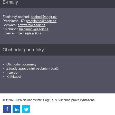
E-maily
Zásilkový obchod:
obchod@sagit.cz
Předplatné ÚZ:
predplatne@sagit.cz
Software:
software@sagit.cz
Knihkupci:
knihkupci@sagit.cz
Inzerce:
inzerce@sagit.cz
Obchodní podmínky
Obchodní podmínky
Zásady zpracování osobních údajů
Inzerce
Knihkupci
© 1996–2026 Nakladatelství Sagit, a. s. Všechna práva vyhrazena.