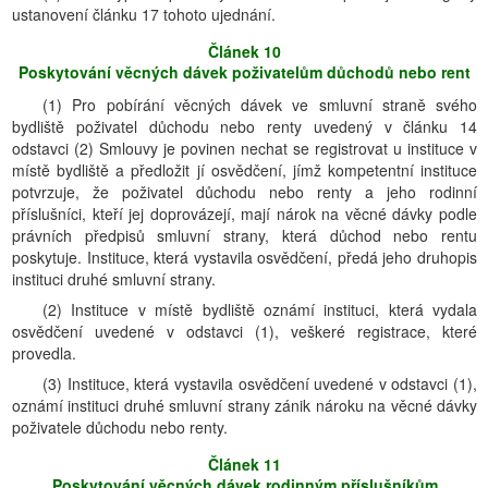
ustanovení článku 17 tohoto ujednání.
Článek 10
Poskytování věcných dávek poživatelům důchodů nebo rent
(1) Pro pobírání věcných dávek ve smluvní straně svého
bydliště poživatel důchodu nebo renty uvedený v článku 14
odstavci (2) Smlouvy je povinen nechat se registrovat u instituce v
místě bydliště a předložit jí osvědčení, jímž kompetentní instituce
potvrzuje, že poživatel důchodu nebo renty a jeho rodinní
příslušníci, kteří jej doprovázejí, mají nárok na věcné dávky podle
právních předpisů smluvní strany, která důchod nebo rentu
poskytuje. Instituce, která vystavila osvědčení, předá jeho druhopis
instituci druhé smluvní strany.
(2) Instituce v místě bydliště oznámí instituci, která vydala
osvědčení uvedené v odstavci (1), veškeré registrace, které
provedla.
(3) Instituce, která vystavila osvědčení uvedené v odstavci (1),
oznámí instituci druhé smluvní strany zánik nároku na věcné dávky
poživatele důchodu nebo renty.
Článek 11
Poskytování věcných dávek rodinným příslušníkům