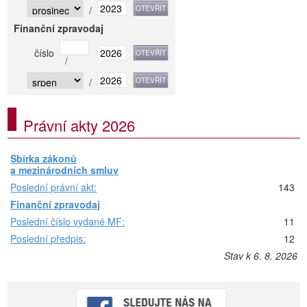
/
Finanční zpravodaj
číslo
/
/
Právní akty 2026
Sbírka zákonů
a mezinárodních smluv
Poslední právní akt:
143
Finanční zpravodaj
Poslední číslo vydané MF:
11
Poslední předpis:
12
Stav k 6. 8. 2026