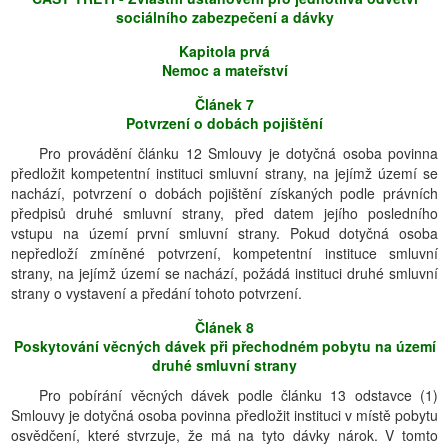
sociálního zabezpečení a dávky
Kapitola prvá
Nemoc a mateřství
Článek 7
Potvrzení o dobách pojištění
Pro provádění článku 12 Smlouvy je dotyčná osoba povinna
předložit kompetentní instituci smluvní strany, na jejímž území se
nachází, potvrzení o dobách pojištění získaných podle právních
předpisů druhé smluvní strany, před datem jejího posledního
vstupu na území první smluvní strany. Pokud dotyčná osoba
nepředloží zmíněné potvrzení, kompetentní instituce smluvní
strany, na jejímž území se nachází, požádá instituci druhé smluvní
strany o vystavení a předání tohoto potvrzení.
Článek 8
Poskytování věcných dávek při přechodném pobytu na území
druhé smluvní strany
Pro pobírání věcných dávek podle článku 13 odstavce (1)
Smlouvy je dotyčná osoba povinna předložit instituci v místě pobytu
osvědčení, které stvrzuje, že má na tyto dávky nárok. V tomto