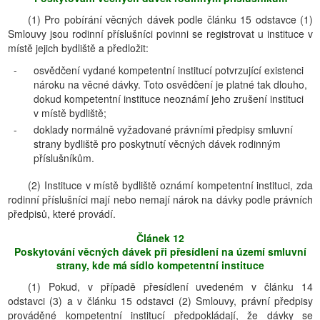
(1) Pro pobírání věcných dávek podle článku 15 odstavce (1)
Smlouvy jsou rodinní příslušníci povinni se registrovat u instituce v
místě jejich bydliště a předložit:
-
osvědčení vydané kompetentní institucí potvrzující existenci
nároku na věcné dávky. Toto osvědčení je platné tak dlouho,
dokud kompetentní instituce neoznámí jeho zrušení instituci
v místě bydliště;
-
doklady normálně vyžadované právními předpisy smluvní
strany bydliště pro poskytnutí věcných dávek rodinným
příslušníkům.
(2) Instituce v místě bydliště oznámí kompetentní instituci, zda
rodinní příslušníci mají nebo nemají nárok na dávky podle právních
předpisů, které provádí.
Článek 12
Poskytování věcných dávek při přesídlení na území smluvní
strany, kde má sídlo kompetentní instituce
(1) Pokud, v případě přesídlení uvedeném v článku 14
odstavci (3) a v článku 15 odstavci (2) Smlouvy, právní předpisy
prováděné kompetentní institucí předpokládají, že dávky se