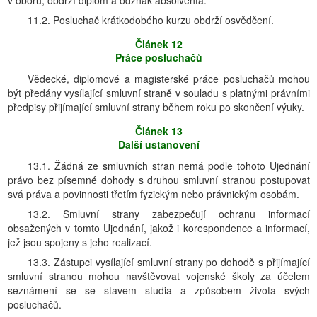
v oboru, obdrží diplom a odznak absolventa.
11.2. Posluchač krátkodobého kurzu obdrží osvědčení.
Článek 12
Práce posluchačů
Vědecké, diplomové a magisterské práce posluchačů mohou
být předány vysílající smluvní straně v souladu s platnými právními
předpisy přijímající smluvní strany během roku po skončení výuky.
Článek 13
Další ustanovení
13.1. Žádná ze smluvních stran nemá podle tohoto Ujednání
právo bez písemné dohody s druhou smluvní stranou postupovat
svá práva a povinnosti třetím fyzickým nebo právnickým osobám.
13.2. Smluvní strany zabezpečují ochranu informací
obsažených v tomto Ujednání, jakož i korespondence a informací,
jež jsou spojeny s jeho realizací.
13.3. Zástupci vysílající smluvní strany po dohodě s přijímající
smluvní stranou mohou navštěvovat vojenské školy za účelem
seznámení se se stavem studia a způsobem života svých
posluchačů.