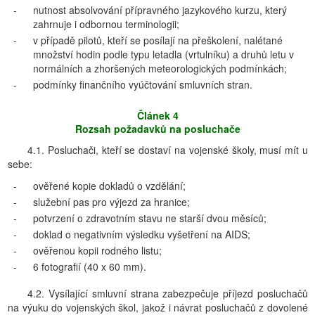
-
nutnost absolvování přípravného jazykového kurzu, který
zahrnuje i odbornou terminologii;
-
v případě pilotů, kteří se posílají na přeškolení, nalétané
množství hodin podle typu letadla (vrtulníku) a druhů letu v
normálních a zhoršených meteorologických podmínkách;
-
podmínky finančního vyúčtování smluvních stran.
Článek 4
Rozsah požadavků na posluchače
4.1. Posluchači, kteří se dostaví na vojenské školy, musí mít u
sebe:
-
ověřené kopie dokladů o vzdělání;
-
služební pas pro výjezd za hranice;
-
potvrzení o zdravotním stavu ne starší dvou měsíců;
-
doklad o negativním výsledku vyšetření na AIDS;
-
ověřenou kopii rodného listu;
-
6 fotografií (40 x 60 mm).
4.2. Vysílající smluvní strana zabezpečuje příjezd posluchačů
na výuku do vojenských škol, jakož i návrat posluchačů z dovolené