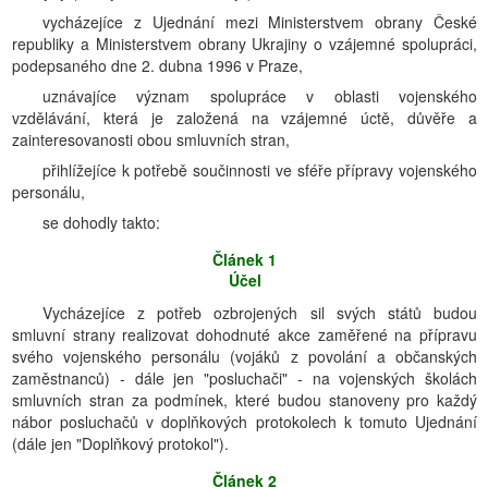
vycházejíce z Ujednání mezi Ministerstvem obrany České
republiky a Ministerstvem obrany Ukrajiny o vzájemné spolupráci,
podepsaného dne 2. dubna 1996 v Praze,
uznávajíce význam spolupráce v oblasti vojenského
vzdělávání, která je založená na vzájemné úctě, důvěře a
zainteresovanosti obou smluvních stran,
přihlížejíce k potřebě součinnosti ve sféře přípravy vojenského
personálu,
se dohodly takto:
Článek 1
Účel
Vycházejíce z potřeb ozbrojených sil svých států budou
smluvní strany realizovat dohodnuté akce zaměřené na přípravu
svého vojenského personálu (vojáků z povolání a občanských
zaměstnanců) - dále jen "posluchači" - na vojenských školách
smluvních stran za podmínek, které budou stanoveny pro každý
nábor posluchačů v doplňkových protokolech k tomuto Ujednání
(dále jen "Doplňkový protokol").
Článek 2