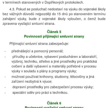
v termínech stanovených v Doplňkových protokolech.
4.3. Pokud se posluchač nedostaví na výuku do vojenské školy
bez vážných důvodů nejpozději do 15 dnů po stanoveném termínu
zahájení výuky, bude z vojenské školy vyloučen, o čemž bude
zpravena vysílající smluvní strana.
Článek 5
Povinnosti přijímající smluvní strany
Přijímající smluvní strana zabezpečuje:
-
přednášející a pomocný personál;
-
příručky a učebnice, vybavení poslucháren a laboratoří,
výzbroj, techniku, střelivo a jiné prostředky pro praktická
cvičení a další vybavení a materiály potřebné v procesu
výuky v souladu s plány a programy výuky;
-
možnost používat knihovny, studovny, tělocvičny a jiná
zařízení nezbytná k výuce;
-
dopravní prostředky pro zabezpečení procesu výuky;
-
speciální oděv pro práci s technikou.
Článek 6
Povinnosti vysílající smluvní strany