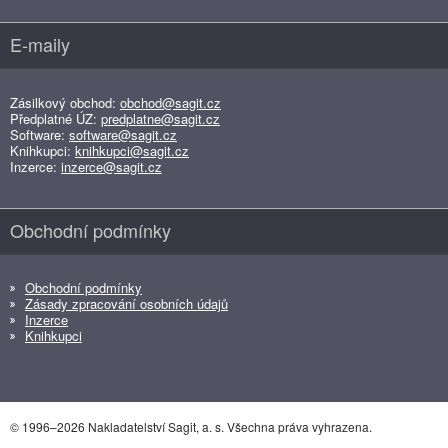
E-maily
Zásilkový obchod:
obchod@sagit.cz
Předplatné ÚZ:
predplatne@sagit.cz
Software:
software@sagit.cz
Knihkupci:
knihkupci@sagit.cz
Inzerce:
inzerce@sagit.cz
Obchodní podmínky
Obchodní podmínky
Zásady zpracování osobních údajů
Inzerce
Knihkupci
© 1996–2026 Nakladatelství Sagit, a. s. Všechna práva vyhrazena.