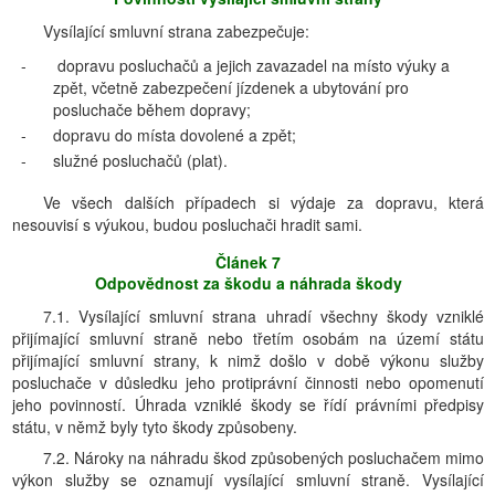
Vysílající smluvní strana zabezpečuje:
-
dopravu posluchačů a jejich zavazadel na místo výuky a
zpět, včetně zabezpečení jízdenek a ubytování pro
posluchače během dopravy;
-
dopravu do místa dovolené a zpět;
-
služné posluchačů (plat).
Ve všech dalších případech si výdaje za dopravu, která
nesouvisí s výukou, budou posluchači hradit sami.
Článek 7
Odpovědnost za škodu a náhrada škody
7.1. Vysílající smluvní strana uhradí všechny škody vzniklé
přijímající smluvní straně nebo třetím osobám na území státu
přijímající smluvní strany, k nimž došlo v době výkonu služby
posluchače v důsledku jeho protiprávní činnosti nebo opomenutí
jeho povinností. Úhrada vzniklé škody se řídí právními předpisy
státu, v němž byly tyto škody způsobeny.
7.2. Nároky na náhradu škod způsobených posluchačem mimo
výkon služby se oznamují vysílající smluvní straně. Vysílající