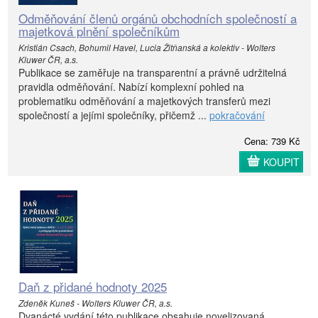
Odměňování členů orgánů obchodních společností a
majetková plnění společníkům
Kristián Csach, Bohumil Havel, Lucia Žitňanská a kolektiv - Wolters
Kluwer ČR, a.s.
Publikace se zaměřuje na transparentní a právně udržitelná
pravidla odměňování. Nabízí komplexní pohled na
problematiku odměňování a majetkových transferů mezi
společností a jejími společníky, přičemž ...
pokračování
Cena: 739 Kč
KOUPIT
Daň z přidané hodnoty 2025
Zdeněk Kuneš - Wolters Kluwer ČR, a.s.
Dvanácté vydání této publikace obsahuje novelizovaná