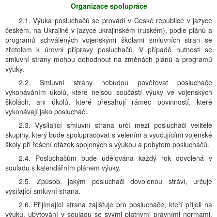
Organizace spolupráce
2.1. Výuka posluchačů se provádí v České republice v jazyce
českém, na Ukrajině v jazyce ukrajinském (ruském), podle plánů a
programů schválených vojenskými školami smluvních stran se
zřetelem k úrovni přípravy posluchačů. V případě nutnosti se
smluvní strany mohou dohodnout na změnách plánů a programů
výuky.
2.2. Smluvní strany nebudou pověřovat posluchače
vykonáváním úkolů, které nejsou součástí výuky ve vojenských
školách, ani úkolů, které přesahují rámec povinností, které
vykonávají jako posluchači.
2.3. Vysílající smluvní strana určí mezi posluchači velitele
skupiny, který bude spolupracovat s velením a vyučujícími vojenské
školy při řešení otázek spojených s výukou a pobytem posluchačů.
2.4. Posluchačům bude udělována každý rok dovolená v
souladu s kalendářním plánem výuky.
2.5. Způsob, jakým posluchači dovolenou stráví, určuje
vysílající smluvní strana.
2.6. Přijímající strana zajišťuje pro posluchače, kteří přijeli na
výuku, ubytování v souladu se svými platnými právními normami,