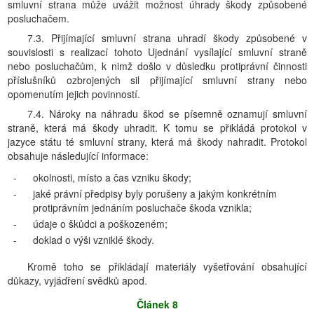
smluvní strana může uvážit možnost úhrady škody způsobené
posluchačem.
7.3. Přijímající smluvní strana uhradí škody způsobené v
souvislosti s realizací tohoto Ujednání vysílající smluvní straně
nebo posluchačům, k nimž došlo v důsledku protiprávní činnosti
příslušníků ozbrojených sil přijímající smluvní strany nebo
opomenutím jejich povinností.
7.4. Nároky na náhradu škod se písemně oznamují smluvní
straně, která má škody uhradit. K tomu se přikládá protokol v
jazyce státu té smluvní strany, která má škody nahradit. Protokol
obsahuje následující informace:
-
okolnosti, místo a čas vzniku škody;
-
jaké právní předpisy byly porušeny a jakým konkrétním
protiprávním jednáním posluchače škoda vznikla;
-
údaje o škůdci a poškozeném;
-
doklad o výši vzniklé škody.
Kromě toho se přikládají materiály vyšetřování obsahující
důkazy, vyjádření svědků apod.
Článek 8