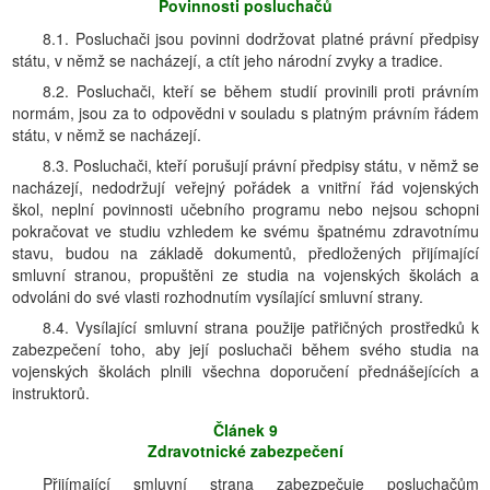
Povinnosti posluchačů
8.1. Posluchači jsou povinni dodržovat platné právní předpisy
státu, v němž se nacházejí, a ctít jeho národní zvyky a tradice.
8.2. Posluchači, kteří se během studií provinili proti právním
normám, jsou za to odpovědni v souladu s platným právním řádem
státu, v němž se nacházejí.
8.3. Posluchači, kteří porušují právní předpisy státu, v němž se
nacházejí, nedodržují veřejný pořádek a vnitřní řád vojenských
škol, neplní povinnosti učebního programu nebo nejsou schopni
pokračovat ve studiu vzhledem ke svému špatnému zdravotnímu
stavu, budou na základě dokumentů, předložených přijímající
smluvní stranou, propuštěni ze studia na vojenských školách a
odvoláni do své vlasti rozhodnutím vysílající smluvní strany.
8.4. Vysílající smluvní strana použije patřičných prostředků k
zabezpečení toho, aby její posluchači během svého studia na
vojenských školách plnili všechna doporučení přednášejících a
instruktorů.
Článek 9
Zdravotnické zabezpečení
Přijímající smluvní strana zabezpečuje posluchačům