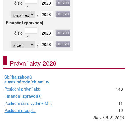
číslo
/
/
Finanční zpravodaj
číslo
/
/
Právní akty 2026
Sbírka zákonů
a mezinárodních smluv
Poslední právní akt:
140
Finanční zpravodaj
Poslední číslo vydané MF:
11
Poslední předpis:
12
Stav k 5. 8. 2026