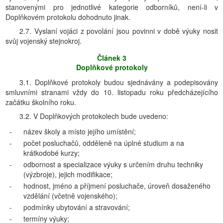
stanovenými pro jednotlivé kategorie odborníků, není-li v
Doplňkovém protokolu dohodnuto jinak.
2.7. Vyslaní vojáci z povolání jsou povinni v době výuky nosit
svůj vojenský stejnokroj.
Článek 3
Doplňkové protokoly
3.1. Doplňkové protokoly budou sjednávány a podepisovány
smluvními stranami vždy do 10. listopadu roku předcházejícího
začátku školního roku.
3.2. V Doplňkových protokolech bude uvedeno:
-
název školy a místo jejího umístění;
-
počet posluchačů, odděleně na úplné studium a na
krátkodobé kurzy;
-
odbornost a specializace výuky s určením druhu techniky
(výzbroje), jejich modifikace;
-
hodnost, jméno a příjmení posluchače, úroveň dosaženého
vzdělání (včetně vojenského);
-
podmínky ubytování a stravování;
-
termíny výuky;