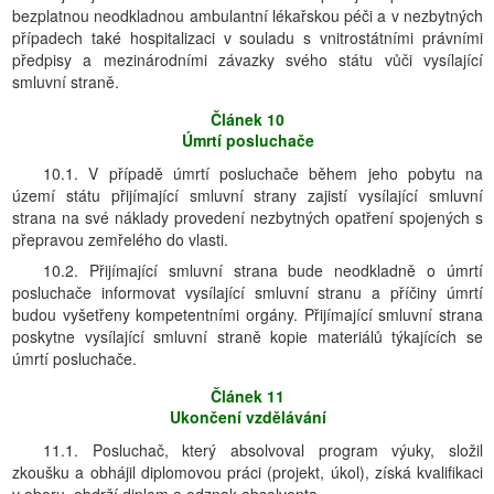
bezplatnou neodkladnou ambulantní lékařskou péči a v nezbytných
případech také hospitalizaci v souladu s vnitrostátními právními
předpisy a mezinárodními závazky svého státu vůči vysílající
smluvní straně.
Článek 10
Úmrtí posluchače
10.1. V případě úmrtí posluchače během jeho pobytu na
území státu přijímající smluvní strany zajistí vysílající smluvní
strana na své náklady provedení nezbytných opatření spojených s
přepravou zemřelého do vlasti.
10.2. Přijímající smluvní strana bude neodkladně o úmrtí
posluchače informovat vysílající smluvní stranu a příčiny úmrtí
budou vyšetřeny kompetentními orgány. Přijímající smluvní strana
poskytne vysílající smluvní straně kopie materiálů týkajících se
úmrtí posluchače.
Článek 11
Ukončení vzdělávání
11.1. Posluchač, který absolvoval program výuky, složil
zkoušku a obhájil diplomovou práci (projekt, úkol), získá kvalifikaci