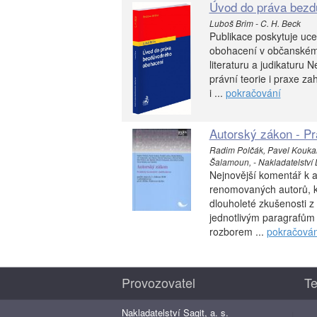
Úvod do práva bezd
Luboš Brim - C. H. Beck
Publikace poskytuje uce
obohacení v občanském 
literaturu a judikaturu 
právní teorie i praxe z
i ...
pokračování
Autorský zákon - Pr
Radim Polčák, Pavel Koukal,
Šalamoun, - Nakladatelství Le
Nejnovější komentář k a
renomovaných autorů, kte
dlouholeté zkušenosti z
jednotlivým paragrafům
rozborem ...
pokračován
Provozovatel
Te
Nakladatelství Sagit, a. s.