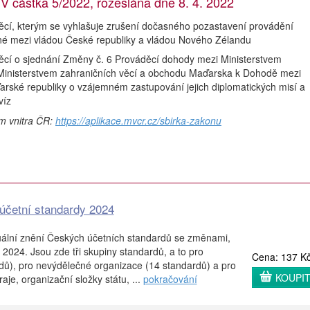
stka 5/2022, rozeslána dne 8. 4. 2022
ěcí, kterým se vyhlašuje zrušení dočasného pozastavení provádění
é mezi vládou České republiky a vládou Nového Zélandu
ěcí o sjednání Změny č. 6 Prováděcí dohody mezi Ministerstvem
 Ministerstvem zahraničních věcí a obchodu Maďarska k Dohodě mezi
arské republiky o vzájemném zastupování jejich diplomatických misí a
víz
em vnitra ČR:
https://aplikace.mvcr.cz/sbirka-zakonu
účetní standardy 2024
uální znění Českých účetních standardů se změnami,
 2024. Jsou zde tři skupiny standardů, a to pro
Cena: 137 K
dů), pro nevýdělečné organizace (14 standardů) a pro
KOUPI
aje, organizační složky státu, ...
pokračování