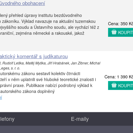
ůvodného obohacení
lený přehled úpravy institutu bezdůvodného
zákoníku. Výklad navazuje na aktuální tuzemskou
Cena: 350 K
Nejvyššího soudu a Ústavního soudu, ale vychází též z
KOUPI
ahraniční, zejména německé a rakouské, jakož
aktický komentář s judikaturou
 Rudolf Leška, Matěj Myška, Jiří Hrabánek, Jan Zibner, Michal
ges, s. r. o.
utorskému zákonu sestavil kolektiv čtrnácti
Cena: 1 390 K
ří v něm uplatnili své hluboké teoretické znalosti i
 právní praxe. Publikace nabízí podrobný výklad k
KOUPI
 autorského zákona doplněný
í
lefony
E-maily