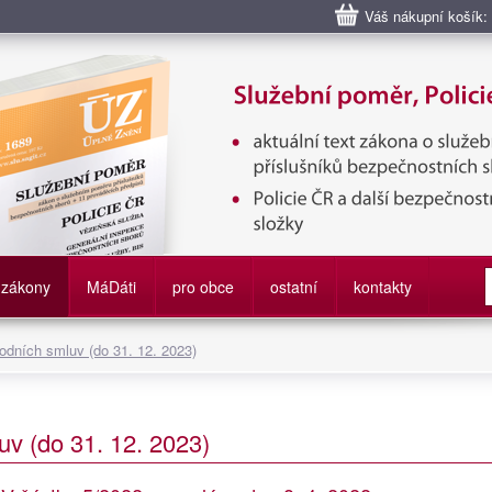
Váš nákupní košík:
bní poměr příslušníků bezpečnostních sborů, Policie ČR, Vězeňská sl
služby
zákony
M
á
D
áti
pro obce
ostatní
kontakty
odních smluv (do 31. 12. 2023)
v (do 31. 12. 2023)