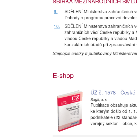
SBÍRKA MEZINÁRODNÍCH SMLUV čá
9.
SDĚLENÍ Ministerstva zahraničních v
Dohody o programu pracovní dovolen
10.
SDĚLENÍ Ministerstva zahraničních v
zahraničních věcí České republiky a
vládou České republiky a vládou Maď
konzulárních úřadů při zpracovávání 
Stejnopis částky 5 publikovaný Ministerstv
E-shop
ÚZ č. 1578 - České 
Sagit, a. s.
Publikace obsahuje akt
ke kterým došlo od 1. 1.
podnikatele (23 standar
veřejný sektor – obce, kr