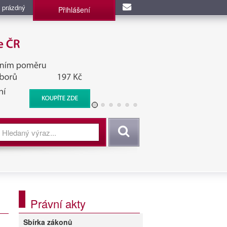
 prázdný
Přihlášení
užba, BIS, Zpravodajské
Vyhledat
Právní akty
Sbírka zákonů