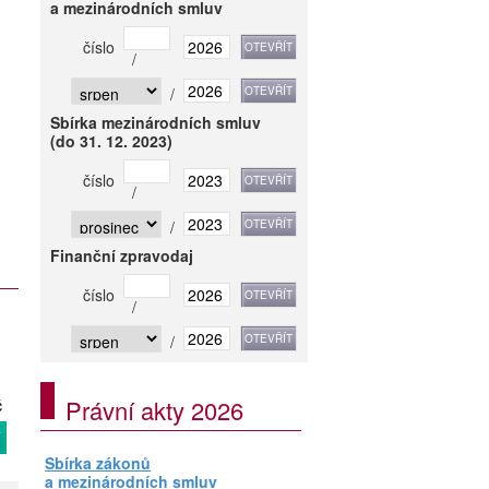
a mezinárodních smluv
číslo
/
/
Sbírka mezinárodních smluv
(do 31. 12. 2023)
číslo
/
/
Finanční zpravodaj
číslo
/
/
Právní akty 2026
č
T
Sbírka zákonů
a mezinárodních smluv