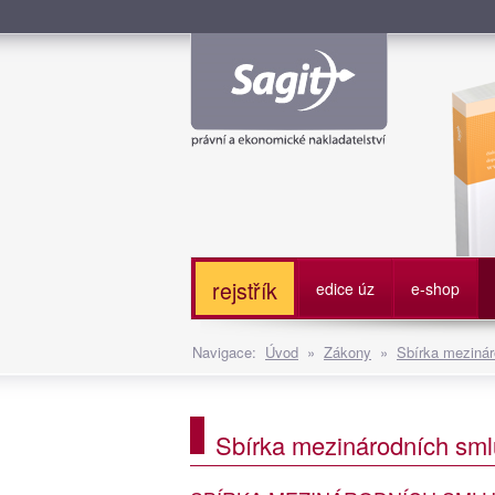
Služe
rejstřík
edice úz
e-shop
Navigace:
Úvod
»
Zákony
»
Sbírka mezinár
Sbírka mezinárodních smlu