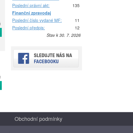
Poslední právní akt:
135
Finanční zpravodaj
Poslední číslo vydané MF:
11
č
Poslední předpis:
12
T
Stav k 30. 7. 2026
č
T
Obchodní podmínky