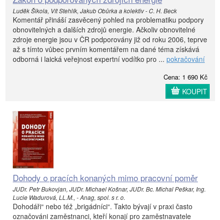
Luděk Šikola, Vít Stehlík, Jakub Obůrka a kolektiv - C. H. Beck
Komentář přináší zasvěcený pohled na problematiku podpory
obnovitelných a dalších zdrojů energie. Ačkoliv obnovitelné
zdroje energie jsou v ČR podporovány již od roku 2006, teprve
až s tímto vůbec prvním komentářem na dané téma získává
odborná i laická veřejnost expertní vodítko pro ...
pokračování
Cena: 1 690 Kč
KOUPIT
Dohody o pracích konaných mimo pracovní poměr
JUDr. Petr Bukovjan, JUDr. Michael Košnar, JUDr. Bc. Michal Peškar, Ing.
Lucie Wadurová, LL.M., - Anag, spol. s r. o.
Dohodáři“ nebo též „brigádníci“. Takto bývají v praxi často
označováni zaměstnanci, kteří konají pro zaměstnavatele