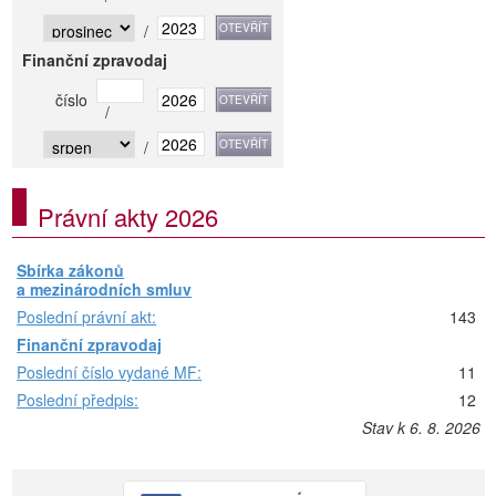
/
Finanční zpravodaj
číslo
/
/
Právní akty 2026
Sbírka zákonů
a mezinárodních smluv
Poslední právní akt:
143
Finanční zpravodaj
Poslední číslo vydané MF:
11
Poslední předpis:
12
Stav k 6. 8. 2026