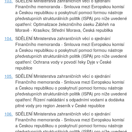
103.
SDĚLENĺ Ministerstva zahraničních věcí o sjednání
Finančního memoranda - Smlouva mezi Evropskou komisí
a Českou republikou o poskytnutí pomoci formou nástroje
předvstupních strukturálních politik (ISPA) pro níže uvedené
opatření: Optimalizace železničního úseku Zábřeh na
Moravě - Krasíkov, Střední Morava, Česká republika
104.
SDĚLENĺ Ministerstva zahraničních věcí o sjednání
Finančního memoranda - Smlouva mezi Evropskou komisí
a Českou republikou o poskytnutí pomoci formou nástroje
předvstupních strukturálních politik (ISPA) pro níže uvedené
opatření: Ochrana vody v povodí řeky Dyje v České
republice
105.
SDĚLENĺ Ministerstva zahraničních věcí o sjednání
Finančního memoranda - Smlouva mezi Evropskou komisí
a Českou republikou o poskytnutí pomoci formou nástroje
předvstupních strukturálních politik (ISPA) pro níže uvedené
opatření: Řízení nakládání s odpadními vodami a dodávka
pitné vody pro region Jeseník v České republice
106.
SDĚLENĺ Ministerstva zahraničních věcí o sjednání
Finančního memoranda - Smlouva mezi Evropskou komisí
a Českou republikou o poskytnutí pomoci formou nástroje
předvstupních strukturálních politik (ISPA) pro níže uvedené