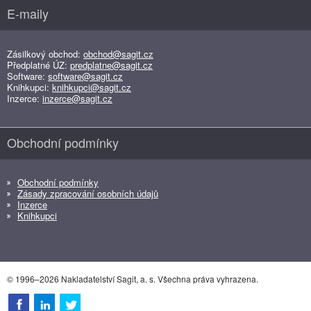
E-maily
Zásilkový obchod:
obchod@sagit.cz
Předplatné ÚZ:
predplatne@sagit.cz
Software:
software@sagit.cz
Knihkupci:
knihkupci@sagit.cz
Inzerce:
inzerce@sagit.cz
Obchodní podmínky
Obchodní podmínky
Zásady zpracování osobních údajů
Inzerce
Knihkupci
© 1996–2026 Nakladatelství Sagit, a. s. Všechna práva vyhrazena.