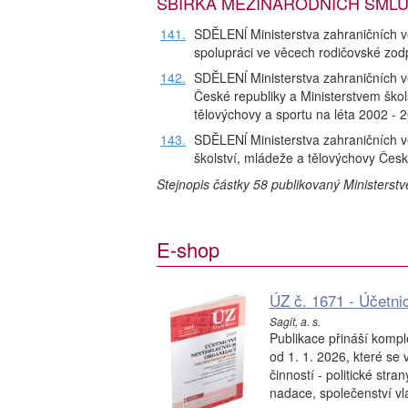
SBÍRKA MEZINÁRODNÍCH SMLUV čá
141.
SDĚLENĺ Ministerstva zahraničních 
spolupráci ve věcech rodičovské zod
142.
SDĚLENĺ Ministerstva zahraničních 
České republiky a Ministerstvem škol
tělovýchovy a sportu na léta 2002 - 
143.
SDĚLENĺ Ministerstva zahraničních 
školství, mládeže a tělovýchovy Česk
Stejnopis částky 58 publikovaný Ministerst
E-shop
ÚZ č. 1671 - Účetni
Sagit, a. s.
Publikace přináší kompl
od 1. 1. 2026, které se 
činností - politické str
nadace, společenství vla