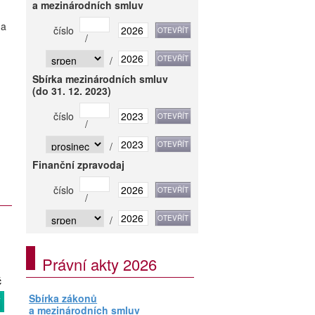
a mezinárodních smluv
 a
číslo
/
/
Sbírka mezinárodních smluv
(do 31. 12. 2023)
číslo
/
/
Finanční zpravodaj
číslo
/
/
Právní akty 2026
č
Sbírka zákonů
T
a mezinárodních smluv