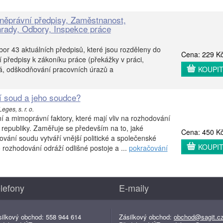
něprávní předpisy, Zaměstnanost,
rady, Odbory, Inspekce práce
or 43 aktuálních předpisů, které jsou rozděleny do
Cena: 229 K
í předpisy k zákoníku práce (překážky v práci,
á, odškodňování pracovních úrazů a
KOUPI
í soud a jeho soudce?
ges, s. r. o.
 a mimoprávní faktory, které mají vliv na rozhodování
republiky. Zaměřuje se především na to, jaké
Cena: 450 K
vání soudu vytváří vnější politické a společenské
KOUPI
o rozhodování odráží odlišné postoje a ...
pokračování
lefony
E-maily
silkový obchod: 558 944 614
Zásilkový obchod:
obchod@sagit.c