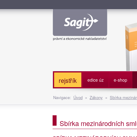
Služe
rejstřík
edice úz
e-shop
Navigace:
Úvod
»
Zákony
»
Sbírka mezinár
Sbírka mezinárodních smlu