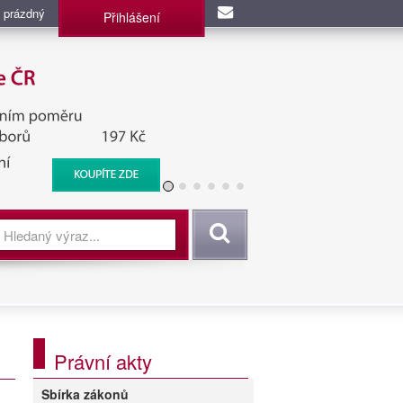
 prázdný
Přihlášení
užba, BIS, Zpravodajské
Vyhledat
Právní akty
Sbírka zákonů