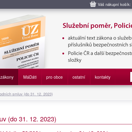
Váš nákupní košík:
bní poměr příslušníků bezpečnostních sborů, Policie ČR, Vězeňská sl
služby
zákony
M
á
D
áti
pro obce
ostatní
kontakty
odních smluv (do 31. 12. 2023)
v (do 31. 12. 2023)