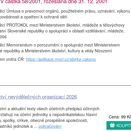
stka 58/2001, rozeslána dne 31. 12. 2001
věcí Úmluva o pravomoci orgánů, použitelném právu, uznávání, výkonu
povědnosti a opatření k ochraně dětí
věcí PROTOKOL mezi Ministerstvem školství, mládeže a tělovýchovy
ství Slovenské republiky o spolupráci v oblasti vzdělávání, mládeže,
2006
věcí Memorandum o porozumění o spolupráci mezi Ministerstvem
é republiky a Ministerstvem školství, kultury a vědy Nizozemí
vem vnitra ČR:
https://aplikace.mvcr.cz/sbirka-zakonu
ctví nevýdělečných organizací 2026
etní a aktuální texty všech účetních předpisů účinných
vztahují na účetní jednotky s nepodnikatelskou hlavní
Cena: 99 K
any, spolky, církve, obecně prospěšné společnosti,
KOUPI
stníků jednotek a ...
pokračování