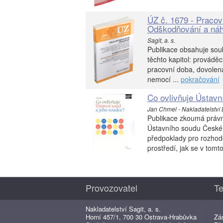
ÚZ č. 1679 - Pracov
Odškodňování a náh
Sagit, a. s.
Publikace obsahuje soub
těchto kapitol: prováděc
pracovní doba, dovolen
nemocí ...
pokračování
Co ovlivňuje Ústavn
Jan Chmel - Nakladatelství Le
Publikace zkoumá právní
Ústavního soudu České 
předpoklady pro rozhodo
prostředí, jak se v tomt
Provozovatel
Te
Nakladatelství Sagit, a. s.
Horní 457/1, 700 30 Ostrava-Hrabůvka
Zá