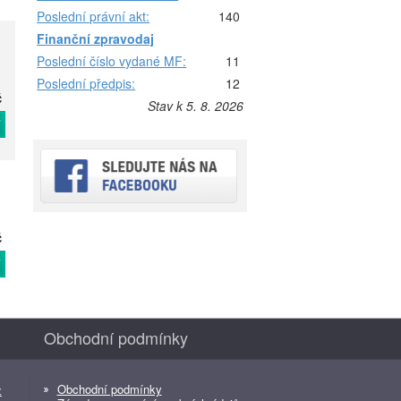
Poslední právní akt:
140
Finanční zpravodaj
Poslední číslo vydané MF:
11
Poslední předpis:
12
č
Stav k 5. 8. 2026
T
č
T
Obchodní podmínky
Obchodní podmínky
z