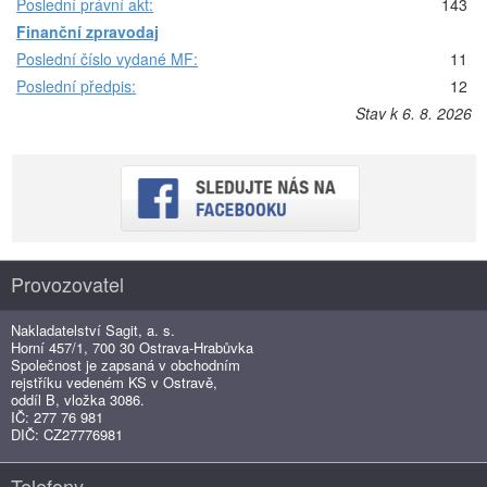
Poslední právní akt:
143
Finanční zpravodaj
Poslední číslo vydané MF:
11
Poslední předpis:
12
Stav k 6. 8. 2026
Provozovatel
Nakladatelství Sagit, a. s.
Horní 457/1, 700 30 Ostrava-Hrabůvka
Společnost je zapsaná v obchodním
rejstříku vedeném KS v Ostravě,
oddíl B, vložka 3086.
IČ: 277 76 981
DIČ: CZ27776981
Telefony