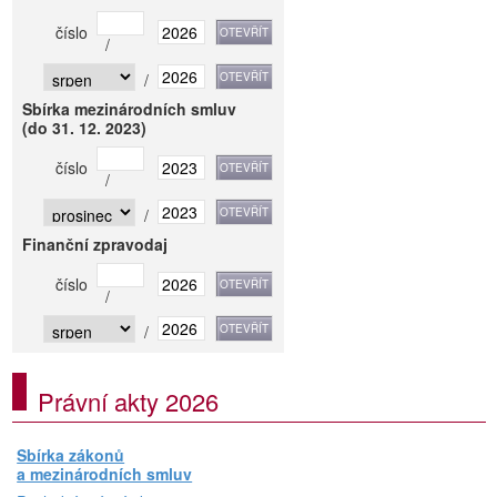
číslo
/
/
Sbírka mezinárodních smluv
(do 31. 12. 2023)
číslo
/
/
Finanční zpravodaj
číslo
/
/
Právní akty 2026
Sbírka zákonů
a mezinárodních smluv