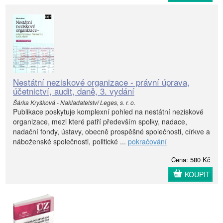
Nestátní neziskové organizace - právní úprava,
účetnictví, audit, daně, 3. vydání
Šárka Kryšková - Nakladatelství Leges, s. r. o.
Publikace poskytuje komplexní pohled na nestátní neziskové
organizace, mezi které patří především spolky, nadace,
nadační fondy, ústavy, obecně prospěšné společnosti, církve a
náboženské společnosti, politické ...
pokračování
Cena: 580 Kč
KOUPIT