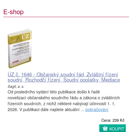
E-shop
ÚZ č. 1646 - Občanský soudní řád, Zvláštní řízení
soudní, Rozhodčí řízení, Soudní poplatky, Mediace
Sagit, a. s.
Od posledního vydání této publikace došlo k řadě
novelizací občanského soudního řádu a zákona o zvláštních
řízeních soudních, z nichž některé nabývají účinnosti 1. 1.
2026. V publikaci dále najdete aktuální ...
pokračování
Cena: 239 Kč
KOUPIT