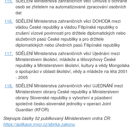
115.
SDĚLENĺ Ministerstva zahraničních věcí Úmluva o ochraně
osob se zřetelem na automatizované zpracování osobních
dat
116.
SDĚLENĺ Ministerstva zahraničních věcí DOHODA mezi
vládou České republiky a vládou Filipínské republiky o
zrušení vízové povinnosti pro držitele diplomatických nebo
služebních pasů České republiky a pro držitele
diplomatických nebo úředních pasů Filipínské republiky
117.
SDĚLENĺ Ministerstva zahraničních věcí Ujednání mezi
Ministerstvem školství, mládeže a tělovýchovy České
republiky a Ministerstvem školství, kultury a vědy Mongolska
o spolupráci v oblasti školství, vědy a mládeže na léta 2001
- 2005
118.
SDĚLENĺ Ministerstva zahraničních věcí UJEDNÁNĺ mezi
Ministerstvem obrany České republiky a Ministerstvem
obrany Slovenské republiky o vytvoření a působení
společné česko-slovenské jednotky v operaci Joint
Guardian (KFOR)
Stejnopis částky 52 publikovaný Ministerstvem vnitra ČR:
https://aplikace.mvcr.cz/sbirka-zakonu