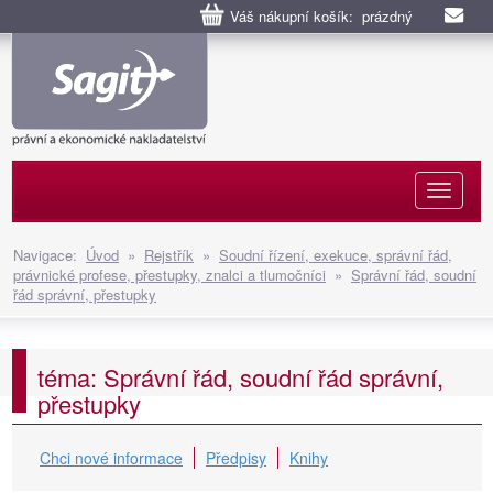
Váš nákupní košík: prázdný
Naviga
Navigace:
Úvod
»
Rejstřík
»
Soudní řízení, exekuce, správní řád,
právnické profese, přestupky, znalci a tlumočníci
»
Správní řád, soudní
řád správní, přestupky
téma: Správní řád, soudní řád správní,
přestupky
Chci nové informace
Předpisy
Knihy