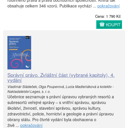
obsahuje celkem 346 vzorů. Publikace vychází ...
pokračování
Cena: 1 790 Kč
KOUPIT
Správní právo. Zvláštní část (vybrané kapitoly), 4.
vydání
Vladimár Sládeček, Olga Pouperová, Lucia Madleňáková a kolektiv -
Nakladatelství Leges, s. r. o.
Učebnice seznamuje s právní úpravou vybraných resortů a
subresortů veřejné správy – s vnitřní správou, správou
školství, živností, stavební správou, správou kultury,
zdravotnictví, policie, hornictví a geologie a právní úpravou
obrany státu. Pro čtvrté vydání byla obohacena o
živě ...
pokračování