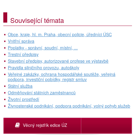
Související témata
Obce, kraje, hl. m. Praha, obecní policie, úředníci ÚSC
Vnitřní správa
Poplatky - správní, soudní, místní, ...
Trestní předpisy
Stavební předpisy, autorizované profese ve výstavbě
Pravidla silničního provozu, autoškoly
Veřejné zakázky, ochrana hospodářské soutěže, veřejná
podpora, investiční pobídky, registr smluv
Státní služba
Odměňování státních zaměstnanců
Životní prostředí
Živnostenské podnikání, podpora podnikání, volný pohyb služeb
Věcný rejstřík edice ÚZ