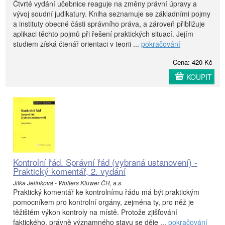
Čtvrté vydání učebnice reaguje na změny právní úpravy a
vývoj soudní judikatury. Kniha seznamuje se základními pojmy
a instituty obecné části správního práva, a zároveň přibližuje
aplikaci těchto pojmů při řešení praktických situací. Jejím
studiem získá čtenář orientaci v teorii ...
pokračování
Cena: 420 Kč
KOUPIT
Kontrolní řád. Správní řád (vybraná ustanovení) -
Praktický komentář, 2. vydání
Jitka Jelínková - Wolters Kluwer ČR, a.s.
Praktický komentář ke kontrolnímu řádu má být praktickým
pomocníkem pro kontrolní orgány, zejména ty, pro něž je
těžištěm výkon kontroly na místě. Protože zjišťování
faktického, právně významného stavu se děje ...
pokračování