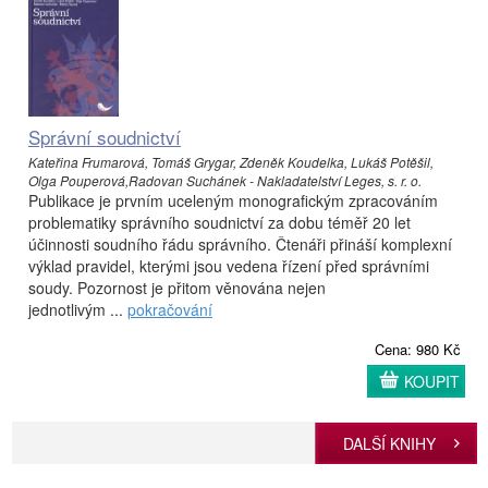
Správní soudnictví
Kateřina Frumarová, Tomáš Grygar, Zdeněk Koudelka, Lukáš Potěšil,
Olga Pouperová,Radovan Suchánek - Nakladatelství Leges, s. r. o.
Publikace je prvním uceleným monografickým zpracováním
problematiky správního soudnictví za dobu téměř 20 let
účinnosti soudního řádu správního. Čtenáři přináší komplexní
výklad pravidel, kterými jsou vedena řízení před správními
soudy. Pozornost je přitom věnována nejen
jednotlivým ...
pokračování
Cena: 980 Kč
KOUPIT
DALŠÍ KNIHY