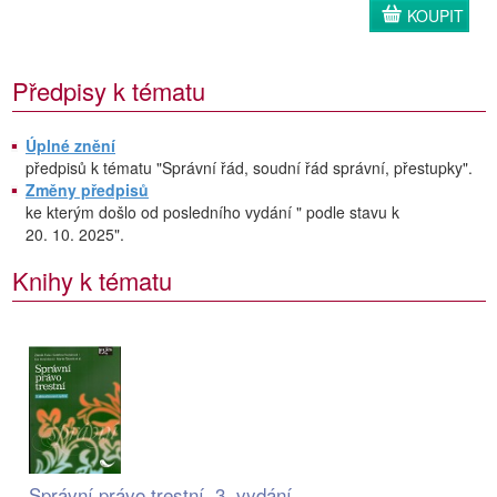
KOUPIT
Předpisy k tématu
Úplné znění
předpisů k tématu "Správní řád, soudní řád správní, přestupky".
Změny předpisů
ke kterým došlo od posledního vydání " podle stavu k
20. 10. 2025".
Knihy k tématu
Správní právo trestní, 3. vydání