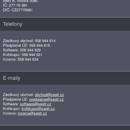
oddíl B, vložka 3086.
IČ: 277 76 981
DIČ: CZ27776981
Telefony
Zásilkový obchod: 558 944 614
Předplatné ÚZ: 558 944 615
Software: 558 944 629
Knihkupci: 558 944 621
Inzerce: 558 944 634
E-maily
Zásilkový obchod:
obchod@sagit.cz
Předplatné ÚZ:
predplatne@sagit.cz
Software:
software@sagit.cz
Knihkupci:
knihkupci@sagit.cz
Inzerce:
inzerce@sagit.cz