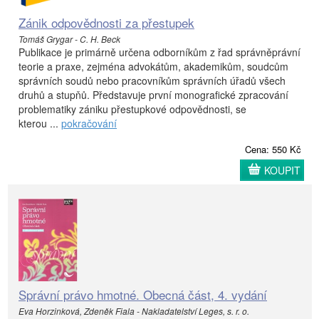
Zánik odpovědnosti za přestupek
Tomáš Grygar - C. H. Beck
Publikace je primárně určena odborníkům z řad správněprávní
teorie a praxe, zejména advokátům, akademikům, soudcům
správních soudů nebo pracovníkům správních úřadů všech
druhů a stupňů. Představuje první monografické zpracování
problematiky zániku přestupkové odpovědnosti, se
kterou ...
pokračování
Cena: 550 Kč
KOUPIT
Správní právo hmotné. Obecná část, 4. vydání
Eva Horzinková, Zdeněk Fiala - Nakladatelství Leges, s. r. o.