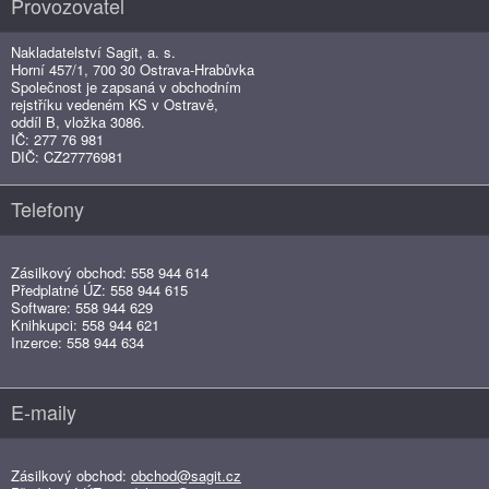
Provozovatel
Nakladatelství Sagit, a. s.
Horní 457/1, 700 30 Ostrava-Hrabůvka
Společnost je zapsaná v obchodním
rejstříku vedeném KS v Ostravě,
oddíl B, vložka 3086.
IČ: 277 76 981
DIČ: CZ27776981
Telefony
Zásilkový obchod: 558 944 614
Předplatné ÚZ: 558 944 615
Software: 558 944 629
Knihkupci: 558 944 621
Inzerce: 558 944 634
E-maily
Zásilkový obchod:
obchod@sagit.cz