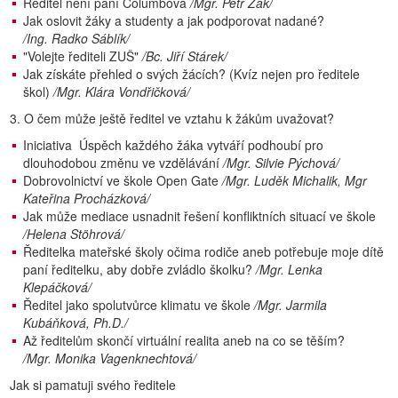
Ředitel není paní Columbová
/Mgr. Petr Žák/
Jak oslovit žáky a studenty a jak podporovat nadané?
/Ing. Radko Sáblík/
"Volejte řediteli ZUŠ"
/Bc. Jiří Stárek/
Jak získáte přehled o svých žácích? (Kvíz nejen pro ředitele
škol)
/Mgr. Klára Vondřičková/
3. O čem může ještě ředitel ve vztahu k žákům uvažovat?
Iniciativa Úspěch každého žáka vytváří podhoubí pro
dlouhodobou změnu ve vzdělávání
/Mgr. Silvie Pýchová/
Dobrovolnictví ve škole Open Gate
/Mgr. Luděk Michalik, Mgr
Kateřina Procházková/
Jak může mediace usnadnit řešení konfliktních situací ve škole
/Helena Stöhrová/
Ředitelka mateřské školy očima rodiče aneb potřebuje moje dítě
paní ředitelku, aby dobře zvládlo školku?
/Mgr. Lenka
Klepáčková/
Ředitel jako spolutvůrce klimatu ve škole
/Mgr. Jarmila
Kubáňková, Ph.D./
Až ředitelům skončí virtuální realita aneb na co se těším?
/Mgr. Monika Vagenknechtová/
Jak si pamatuji svého ředitele