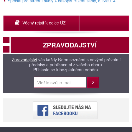
Speciál pro střední školy + časopis Řízení školy, č. 6/2014
Věcný rejstřík edice ÚZ
ZPRAVODAJSTVÍ
Zpravodajství
vás každý týden seznámí s novými právními
předpisy a publikacemi z vašeho oboru.
Přihlaste se k bezplatnému odběru.
Přihlásit