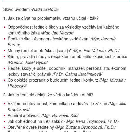
Slovo úvodem
/Naďa Eretová/
1. Jak se dívat na problematiku vztahu učitel - žák?
Odpovědnost ředitele školy za výsledky vzdělávání každého
konkrétního žáka /
Mgr. Jan Kaczor/
Ředitelé škol: Avengers českého vzdělávání
/Mgr. Jaromír
Beran/
Mocný ředitel aneb "škola jsem já"
/Mgr. Petr Valenta, Ph.D./
Klima, pravidla i řády s respektem aneb letité zkušenosti z praxe
/PaedDr. Josef Rydlo/
Ředitel školy je učitel, odborník, manažer, personalista, ekonom,
leckdy stavař či právník
/PhDr. Galina Jarolímková/
Co dokáže prozradit o budoucím řediteli konkurz
/Mgr. Miroslav
Hřebecký/
2. Jak to ředitelé dělají, že vědí o každém dítěti?
Vzájemná otevřenost, komunikace a důvěra je základ
/Mgr. Jitka
Krupičková/
Admirál a plavčíci
/Mgr. Bc. Pavel Koc/
Jak dohlédnout na 897 žáků?
/ Mgr. Irena Trojanová, Ph.D./
Otevřené dveře ředitelny
/Mgr. Zuzana Svobodová, Ph.D./