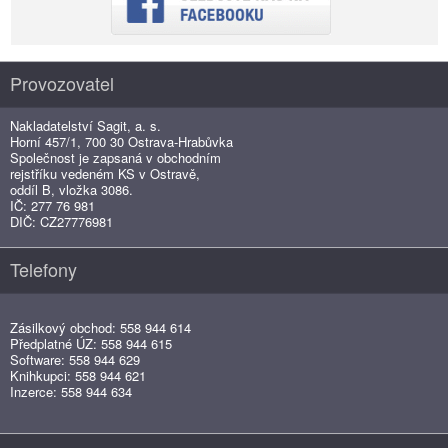
Provozovatel
Nakladatelství Sagit, a. s.
Horní 457/1, 700 30 Ostrava-Hrabůvka
Společnost je zapsaná v obchodním
rejstříku vedeném KS v Ostravě,
oddíl B, vložka 3086.
IČ: 277 76 981
DIČ: CZ27776981
Telefony
Zásilkový obchod: 558 944 614
Předplatné ÚZ: 558 944 615
Software: 558 944 629
Knihkupci: 558 944 621
Inzerce: 558 944 634