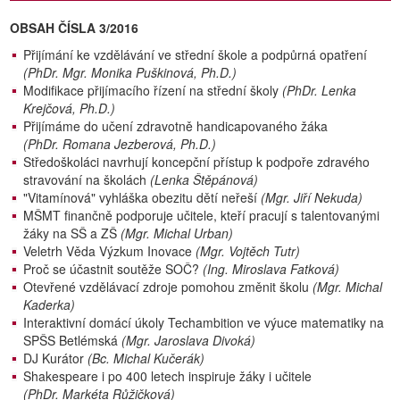
OBSAH ČÍSLA 3/2016
Přijímání ke vzdělávání ve střední škole a podpůrná opatření
(PhDr. Mgr. Monika Puškinová, Ph.D.)
Modifikace přijímacího řízení na střední školy
(PhDr. Lenka
Krejčová, Ph.D.)
Přijímáme do učení zdravotně handicapovaného žáka
(PhDr. Romana Jezberová, Ph.D.)
Středoškoláci navrhují koncepční přístup k podpoře zdravého
stravování na školách
(Lenka Štěpánová)
"Vitamínová" vyhláška obezitu dětí neřeší
(Mgr. Jiří Nekuda)
MŠMT finančně podporuje učitele, kteří pracují s talentovanými
žáky na SŠ a ZŠ
(Mgr. Michal Urban)
Veletrh Věda Výzkum Inovace
(Mgr. Vojtěch Tutr)
Proč se účastnit soutěže SOČ?
(Ing. Miroslava Fatková)
Otevřené vzdělávací zdroje pomohou změnit školu
(Mgr. Michal
Kaderka)
Interaktivní domácí úkoly Techambition ve výuce matematiky na
SPŠS Betlémská
(Mgr. Jaroslava Divoká)
DJ Kurátor
(Bc. Michal Kučerák)
Shakespeare i po 400 letech inspiruje žáky i učitele
(PhDr. Markéta Růžičková)