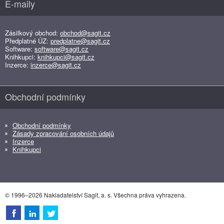
E-maily
Zásilkový obchod:
obchod@sagit.cz
Předplatné ÚZ:
predplatne@sagit.cz
Software:
software@sagit.cz
Knihkupci:
knihkupci@sagit.cz
Inzerce:
inzerce@sagit.cz
Obchodní podmínky
Obchodní podmínky
Zásady zpracování osobních údajů
Inzerce
Knihkupci
© 1996–2026 Nakladatelství Sagit, a. s. Všechna práva vyhrazena.