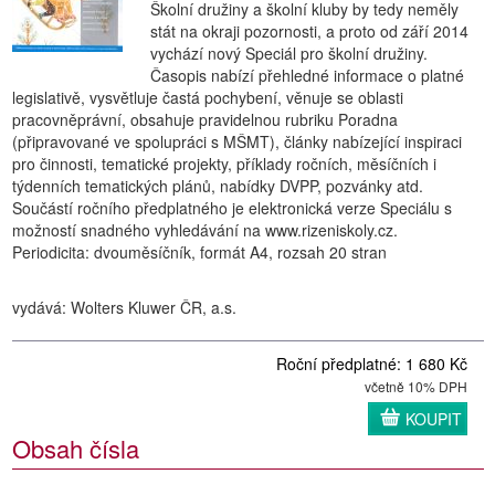
Školní družiny a školní kluby by tedy neměly
stát na okraji pozornosti, a proto od září 2014
vychází nový Speciál pro školní družiny.
Časopis nabízí přehledné informace o platné
legislativě, vysvětluje častá pochybení, věnuje se oblasti
pracovněprávní, obsahuje pravidelnou rubriku Poradna
(připravované ve spolupráci s MŠMT), články nabízející inspiraci
pro činnosti, tematické projekty, příklady ročních, měsíčních i
týdenních tematických plánů, nabídky DVPP, pozvánky atd.
Součástí ročního předplatného je elektronická verze Speciálu s
možností snadného vyhledávání na www.rizeniskoly.cz.
Periodicita: dvouměsíčník, formát A4, rozsah 20 stran
vydává: Wolters Kluwer ČR, a.s.
Roční předplatné: 1 680 Kč
včetně 10% DPH
KOUPIT
Obsah čísla