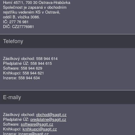
Horní 457/1, 700 30 Ostrava-Hrabůvka
Společnost je zapsaná v obchodním
rejstříku vedeném KS v Ostravě,
oddíl B, vložka 3086.
IČ: 277 76 981
DIČ: CZ27776981
Telefony
Zásilkový obchod: 558 944 614
Předplatné ÚZ: 558 944 615
Software: 558 944 629
Knihkupci: 558 944 621
Inzerce: 558 944 634
E-maily
Zásilkový obchod:
obchod@sagit.cz
Předplatné ÚZ:
predplatne@sagit.cz
Software:
software@sagit.cz
Knihkupci:
knihkupci@sagit.cz
Inzerce:
inzerce@sagit.cz