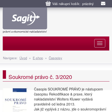
Váš nákupní košík: prázdný
Naviga
Navigace:
Úvod
»
E-shop
»
Časopisy
Soukromé právo č. 3/2020
Časopis SOUKROMÉ PRÁVO je nástupcem
časopisu Rekodifikace & praxe, který
nakladatelství Wolters Kluwer vydává
pravidelně od ledna 2013.
Jak již vyplývá z názvu, jde o soukromoprávní