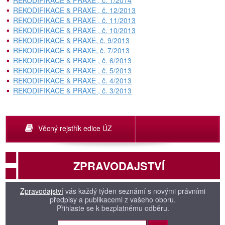
REKODIFIKACE & PRAXE , č. 1/2014
REKODIFIKACE & PRAXE , č. 12/2013
REKODIFIKACE & PRAXE , č. 11/2013
REKODIFIKACE & PRAXE , č. 10/2013
REKODIFIKACE & PRAXE, č. 9/2013
REKODIFIKACE & PRAXE, č. 7/2013
REKODIFIKACE & PRAXE , č. 6/2013
REKODIFIKACE & PRAXE , č. 5/2013
REKODIFIKACE & PRAXE , č. 4/2013
REKODIFIKACE & PRAXE , č. 3/2013
Věcný rejstřík edice ÚZ
ZPRAVODAJSTVÍ
Zpravodajství
vás každý týden seznámí s novými právními
předpisy a publikacemi z vašeho oboru.
Přihlaste se k bezplatnému odběru.