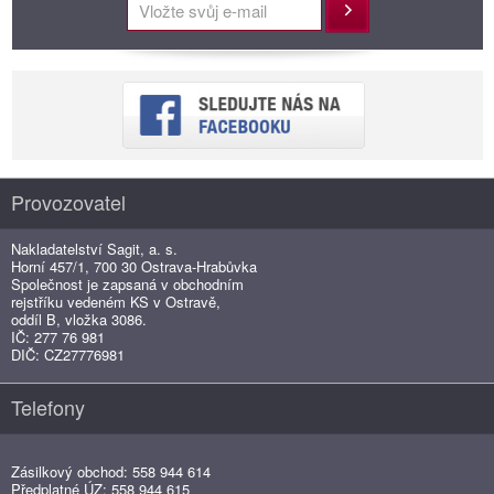
Přihlásit
Provozovatel
Nakladatelství Sagit, a. s.
Horní 457/1, 700 30 Ostrava-Hrabůvka
Společnost je zapsaná v obchodním
rejstříku vedeném KS v Ostravě,
oddíl B, vložka 3086.
IČ: 277 76 981
DIČ: CZ27776981
Telefony
Zásilkový obchod: 558 944 614
Předplatné ÚZ: 558 944 615