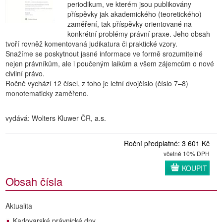
periodikum, ve kterém jsou publikovány
příspěvky jak akademického (teoretického)
zaměření, tak příspěvky orientované na
konkrétní problémy právní praxe. Jeho obsah
tvoří rovněž komentovaná judikatura či praktické vzory.
Snažíme se poskytnout jasné informace ve formě srozumitelné
nejen právníkům, ale i poučeným laikům a všem zájemcům o nové
civilní právo.
Ročně vychází 12 čísel, z toho je letní dvojčíslo (číslo 7–8)
monotematicky zaměřeno.
vydává: Wolters Kluwer ČR, a.s.
Roční předplatné: 3 601 Kč
včetně 10% DPH
KOUPIT
Obsah čísla
Aktualita
Karlovarské právnické dny