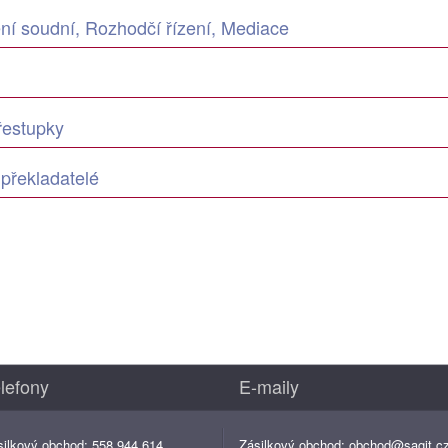
ení soudní, Rozhodčí řízení, Mediace
řestupky
 překladatelé
lefony
E-maily
silkový obchod: 558 944 614
Zásilkový obchod:
obchod@sagit.c