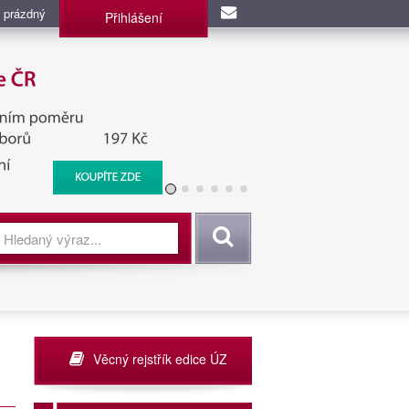
 prázdný
Přihlášení
užba, BIS, Zpravodajské
Vyhledat
Věcný rejstřík edice ÚZ