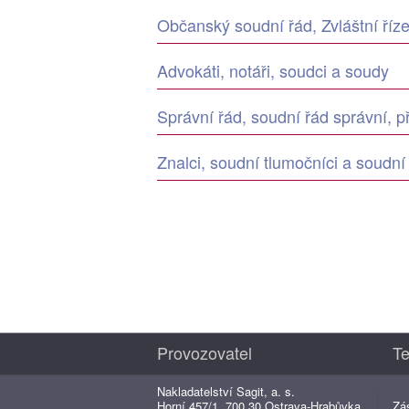
Občanský soudní řád, Zvláštní říz
Advokáti, notáři, soudci a soudy
Správní řád, soudní řád správní, p
Znalci, soudní tlumočníci a soudní
Provozovatel
Te
Nakladatelství Sagit, a. s.
Horní 457/1, 700 30 Ostrava-Hrabůvka
Zá