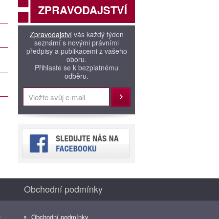
ZPRAVODAJSTVÍ
Zpravodajství
vás každý týden
seznámí s novými právními
předpisy a publikacemi z vašeho
oboru.
Přihlaste se k bezplatnému
odběru.
Přihlásit
Obchodní podmínky
Obchodní podmínky
z