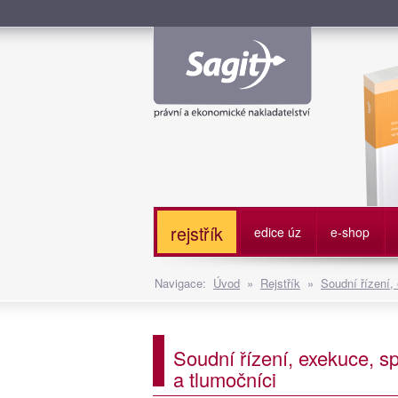
Služe
rejstřík
edice úz
e-shop
Navigace:
Úvod
»
Rejstřík
»
Soudní řízení,
Soudní řízení, exekuce, sp
a tlumočníci