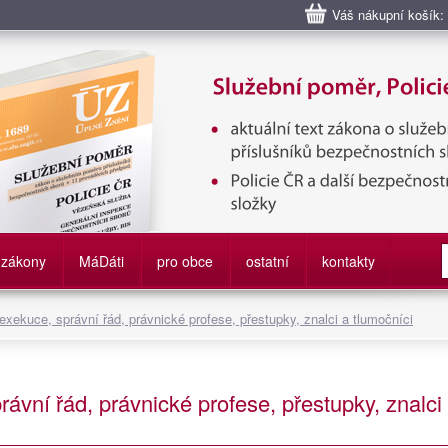
Váš nákupní košík:
bní poměr příslušníků bezpečnostních sborů, Policie ČR, Vězeňská sl
služby
zákony
M
á
D
áti
pro obce
ostatní
kontakty
 exekuce, správní řád, právnické profese, přestupky, znalci a tlumočníci
rávní řád, právnické profese, přestupky, znalci