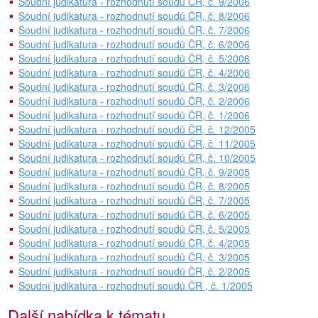
Soudní judikatura - rozhodnutí soudů ČR, č. 9/2006
Soudní judikatura - rozhodnutí soudů ČR, č. 8/2006
Soudní judikatura - rozhodnutí soudů ČR, č. 7/2006
Soudní judikatura - rozhodnutí soudů ČR, č. 6/2006
Soudní judikatura - rozhodnutí soudů ČR, č. 5/2006
Soudní judikatura - rozhodnutí soudů ČR, č. 4/2006
Soudní judikatura - rozhodnutí soudů ČR, č. 3/2006
Soudní judikatura - rozhodnutí soudů ČR, č. 2/2006
Soudní judikatura - rozhodnutí soudů ČR, č. 1/2006
Soudní judikatura - rozhodnutí soudů ČR, č. 12/2005
Soudní judikatura - rozhodnutí soudů ČR, č. 11/2005
Soudní judikatura - rozhodnutí soudů ČR, č. 10/2005
Soudní judikatura - rozhodnutí soudů ČR, č. 9/2005
Soudní judikatura - rozhodnutí soudů ČR, č. 8/2005
Soudní judikatura - rozhodnutí soudů ČR, č. 7/2005
Soudní judikatura - rozhodnutí soudů ČR, č. 6/2005
Soudní judikatura - rozhodnutí soudů ČR, č. 5/2005
Soudní judikatura - rozhodnutí soudů ČR, č. 4/2005
Soudní judikatura - rozhodnutí soudů ČR, č. 3/2005
Soudní judikatura - rozhodnutí soudů ČR, č. 2/2005
Soudní judikatura - rozhodnutí soudů ČR , č. 1/2005
Další nabídka k tématu