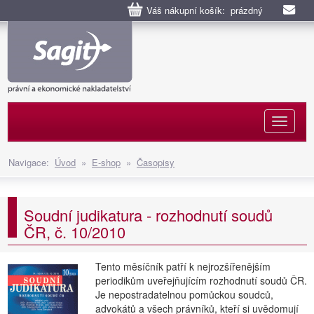
Váš nákupní košík: prázdný
Naviga
Navigace:
Úvod
»
E-shop
»
Časopisy
Soudní judikatura - rozhodnutí soudů
ČR, č. 10/2010
Tento měsíčník patří k nejrozšířenějším
periodikům uveřejňujícím rozhodnutí soudů ČR.
Je nepostradatelnou pomůckou soudců,
advokátů a všech právníků, kteří si uvědomují