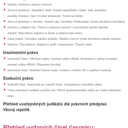
Směnka. Smlouva o budoucí smlouvě
Akciová společnost. Nepeněžitý vklad. Ocenění nepeněžitého vkladu. Vady znaleckého
posudku. Konkurs. Spor vyvolaný konkursem. Vylučovací žaloba
Akciová společnost v likvidaci. Dozorčí rada. Likvidátor. Přezkoumání výkonu působnosti likvidátora
Smlouva o přepravě věci. Úmluva o přepravní smlouvě v mezinárodní silniční nákladní
dopravě. Odpovědnost dopravce za škodu na přepravované zásilce
Státní podnik. Likvidátor státního podniku. Odměna a hotové výdaje likvidátora státního podniku
Družstvo. Člen družstva. Majetkový podíl z transformace. Členský vklad
Insolvenční právo
Insolvenční řízení. Věřitelské orgány. Usnesení schůze věřitelů. Rozhodnutí o návrhu na zrušení
usnesení schůze věřitelů. Přípustnost dovolání
Insolvenční řízení. Dohlédací činnost soudu. Souhlas s vynětím věci z majetkové podstaty
Exekuční právo
Rozhodčí řízení. Opatrovník pro rozhodčí řízení. Vykonatelnost rozhodčího nálezu
Výkon rozhodnutí rozdělení společné věci. Převod spoluvlastnického podílu po vydání exekučního
titulu
Přehled uveřejněných judikátů dle právních předpisů
Věcný rejstřík
Přehled vydaných čísel časopisu: