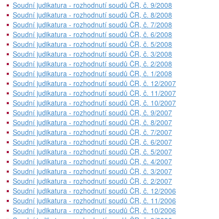
Soudní judikatura - rozhodnutí soudů ČR, č. 9/2008
Soudní judikatura - rozhodnutí soudů ČR, č. 8/2008
Soudní judikatura - rozhodnutí soudů ČR, č. 7/2008
Soudní judikatura - rozhodnutí soudů ČR, č. 6/2008
Soudní judikatura - rozhodnutí soudů ČR, č. 5/2008
Soudní judikatura - rozhodnutí soudů ČR, č. 3/2008
Soudní judikatura - rozhodnutí soudů ČR, č. 2/2008
Soudní judikatura - rozhodnutí soudů ČR, č. 1/2008
Soudní judikatura - rozhodnutí soudů ČR, č. 12/2007
Soudní judikatura - rozhodnutí soudů ČR, č. 11/2007
Soudní judikatura - rozhodnutí soudů ČR, č. 10/2007
Soudní judikatura - rozhodnutí soudů ČR, č. 9/2007
Soudní judikatura - rozhodnutí soudů ČR, č. 8/2007
Soudní judikatura - rozhodnutí soudů ČR, č. 7/2007
Soudní judikatura - rozhodnutí soudů ČR, č. 6/2007
Soudní judikatura - rozhodnutí soudů ČR, č. 5/2007
Soudní judikatura - rozhodnutí soudů ČR, č. 4/2007
Soudní judikatura - rozhodnutí soudů ČR, č. 3/2007
Soudní judikatura - rozhodnutí soudů ČR, č. 2/2007
Soudní judikatura - rozhodnutí soudů ČR, č. 12/2006
Soudní judikatura - rozhodnutí soudů ČR, č. 11/2006
Soudní judikatura - rozhodnutí soudů ČR, č. 10/2006