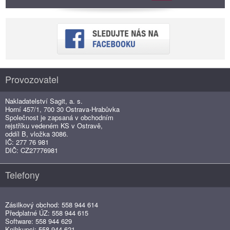
Provozovatel
Nakladatelství Sagit, a. s.
Horní 457/1, 700 30 Ostrava-Hrabůvka
Společnost je zapsaná v obchodním
rejstříku vedeném KS v Ostravě,
oddíl B, vložka 3086.
IČ: 277 76 981
DIČ: CZ27776981
Telefony
Zásilkový obchod: 558 944 614
Předplatné ÚZ: 558 944 615
Software: 558 944 629
Knihkupci: 558 944 621