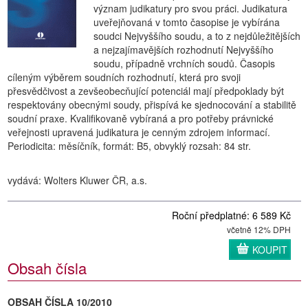
význam judikatury pro svou práci. Judikatura
uveřejňovaná v tomto časopise je vybírána
soudci Nejvyššího soudu, a to z nejdůležitějších
a nejzajímavějších rozhodnutí Nejvyššího
soudu, případně vrchních soudů. Časopis
cíleným výběrem soudních rozhodnutí, která pro svoji
přesvědčivost a zevšeobecňující potenciál mají předpoklady být
respektovány obecnými soudy, přispívá ke sjednocování a stabilitě
soudní praxe. Kvalifikovaně vybíraná a pro potřeby právnické
veřejnosti upravená judikatura je cenným zdrojem informací.
Periodicita: měsíčník, formát: B5, obvyklý rozsah: 84 str.
vydává: Wolters Kluwer ČR, a.s.
Roční předplatné: 6 589 Kč
včetně 12% DPH
KOUPIT
Obsah čísla
OBSAH ČÍSLA 10/2010