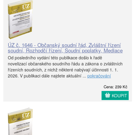
ÚZ č. 1646 - Občanský soudní řád, Zvláštní řízení
soudní, Rozhodčí řízení, Soudní poplatky, Mediace
Od posledního vydání této publikace došlo k řadě
novelizací občanského soudního řádu a zákona o zvláštních
řízeních soudních, z nichž některé nabývají účinnosti 1. 1.
2026. V publikaci dále najdete aktuální ...
pokračování
Cena: 239 Kč
KOUPIT