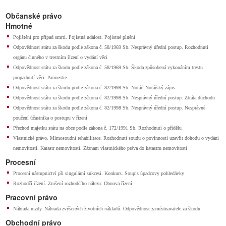
Občanské právo
Hmotné
Pojištění pro případ smrti. Pojistná událost. Pojistné plnění
Odpovědnost státu za škodu podle zákona č. 58/1969 Sb. Nesprávný úřední postup. Rozhodnutí
orgánu činného v trestním řízení o vydání věci
Odpovědnost státu za škodu podle zákona č. 58/1969 Sb. Škoda způsobená vykonáním trestu
propadnutí věci. Amnestie
Odpovědnost státu za škodu podle zákona č. 82/1998 Sb. Notář. Notářský zápis
Odpovědnost státu za škodu podle zákona č. 82/1998 Sb. Nesprávný úřední postup. Ztráta důchodu
Odpovědnost státu za škodu podle zákona č. 82/1998 Sb. Nesprávný úřední postup. Nesprávné
poučení účastníka o postupu v řízení
Přechod majetku státu na obce podle zákona č. 172/1991 Sb. Rozhodnutí o přídělu
Vlastnické právo. Mimosoudní rehabilitace. Rozhodnutí soudu o povinnosti uzavřít dohodu o vydání
nemovitosti. Katastr nemovitostí. Záznam vlastnického práva do katastru nemovitostí
Procesní
Procesní nástupnictví při singulární sukcesi. Konkurs. Soupis úpadcovy pohledávky
Rozhodčí řízení. Zrušení rozhodčího nálezu. Obnova řízení
Pracovní právo
Náhrada mzdy. Náhrada zvýšených životních nákladů. Odpovědnost zaměstnavatele za škodu
Obchodní právo