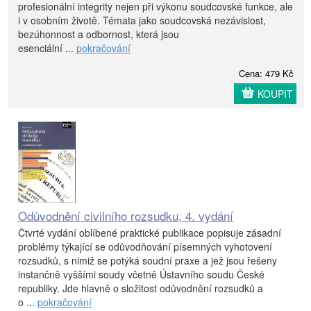
profesionální integrity nejen při výkonu soudcovské funkce, ale
i v osobním životě. Témata jako soudcovská nezávislost,
bezúhonnost a odbornost, která jsou
esenciální ...
pokračování
Cena: 479 Kč
KOUPIT
Odůvodnění civilního rozsudku, 4. vydání
Čtvrté vydání oblíbené praktické publikace popisuje zásadní
problémy týkající se odůvodňování písemných vyhotovení
rozsudků, s nimiž se potýká soudní praxe a jež jsou řešeny
instančně vyššími soudy včetně Ústavního soudu České
republiky. Jde hlavně o složitost odůvodnění rozsudků a
o ...
pokračování