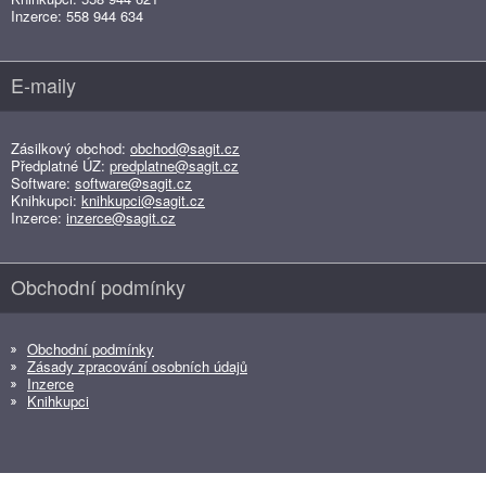
Inzerce: 558 944 634
E-maily
Zásilkový obchod:
obchod@sagit.cz
Předplatné ÚZ:
predplatne@sagit.cz
Software:
software@sagit.cz
Knihkupci:
knihkupci@sagit.cz
Inzerce:
inzerce@sagit.cz
Obchodní podmínky
Obchodní podmínky
Zásady zpracování osobních údajů
Inzerce
Knihkupci