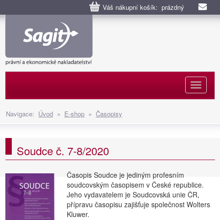
Váš nákupní košík: prázdný
Naviga
Navigace:
Úvod
»
E-shop
»
Časopisy
Soudce č. 7-8/2020
Časopis Soudce je jediným profesním
soudcovským časopisem v České republice.
Jeho vydavatelem je Soudcovská unie ČR,
přípravu časopisu zajišťuje společnost Wolters
Kluwer.