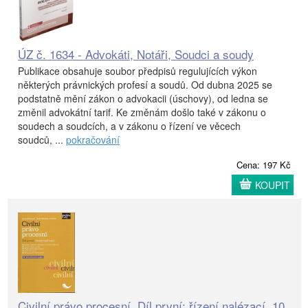
ÚZ č. 1634 - Advokáti, Notáři, Soudci a soudy
Publikace obsahuje soubor předpisů regulujících výkon
některých právnických profesí a soudů. Od dubna 2025 se
podstatně mění zákon o advokacii (úschovy), od ledna se
změnil advokátní tarif. Ke změnám došlo také v zákonu o
soudech a soudcích, a v zákonu o řízení ve věcech
soudců, ...
pokračování
Cena: 197 Kč
KOUPIT
Civilní právo procesní, Díl první: řízení nalézací, 10.