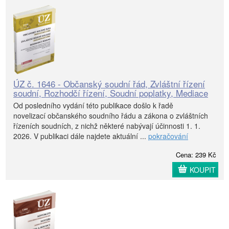
ÚZ č. 1646 - Občanský soudní řád, Zvláštní řízení
soudní, Rozhodčí řízení, Soudní poplatky, Mediace
Od posledního vydání této publikace došlo k řadě
novelizací občanského soudního řádu a zákona o zvláštních
řízeních soudních, z nichž některé nabývají účinnosti 1. 1.
2026. V publikaci dále najdete aktuální ...
pokračování
Cena: 239 Kč
KOUPIT