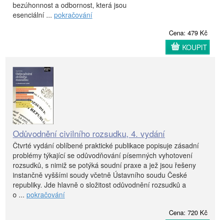
bezúhonnost a odbornost, která jsou
esenciální ...
pokračování
Cena: 479 Kč
KOUPIT
Odůvodnění civilního rozsudku, 4. vydání
Čtvrté vydání oblíbené praktické publikace popisuje zásadní
problémy týkající se odůvodňování písemných vyhotovení
rozsudků, s nimiž se potýká soudní praxe a jež jsou řešeny
instančně vyššími soudy včetně Ústavního soudu České
republiky. Jde hlavně o složitost odůvodnění rozsudků a
o ...
pokračování
Cena: 720 Kč