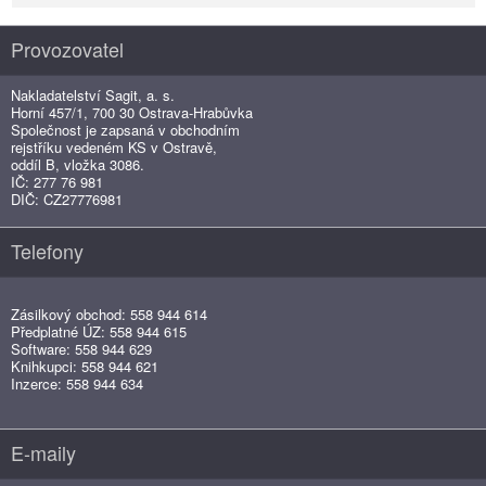
Provozovatel
Nakladatelství Sagit, a. s.
Horní 457/1, 700 30 Ostrava-Hrabůvka
Společnost je zapsaná v obchodním
rejstříku vedeném KS v Ostravě,
oddíl B, vložka 3086.
IČ: 277 76 981
DIČ: CZ27776981
Telefony
Zásilkový obchod: 558 944 614
Předplatné ÚZ: 558 944 615
Software: 558 944 629
Knihkupci: 558 944 621
Inzerce: 558 944 634
E-maily