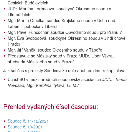
Českých Budějovicích
JUDr. Martina Lorencová, soudkyně Okresního soudu v
Litoměřicích
Mgr. Martin Omelka, soudce Krajského soudu v Ústín nad
Labem - pobočka v Liberci
Mgr. Pavel Punčochář, soudce Obvodního soudu pro Prahu 7
Mgr. Eva Svobodová, soudkyně Okresního soudu v Jindřichově
Hradci
Mgr. Jiří Vaněk, soudce Okresního soudu v Táboře
Představuje se Městský soud v Praze /JUDr. Libor Vávra,
předseda Městského soud v Praze/
Jak šel čas s projekty Soudcovské unie aneb pojďme rekapitulovat
Účast SU v mezinárodních soudcovský asociacích
/JUDr. Tomáš
Novosad, Mgr. Karolína Tylová, LL.M./
Přehled vydaných čísel časopisu:
Soudce č. 11-12/2021
Soudce č. 10/2021