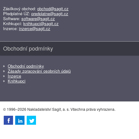
Zásilkový obchod:
obchod@sagit.cz
Předplatné ÚZ:
predplatne@sagit.cz
Software:
software@sagit.cz
Knihkupci:
knihkupci@sagit.cz
Inzerce:
inzerce@sagit.cz
Obchodní podmínky
Obchodní podmínky
Zásady zpracování osobních údajů
Inzerce
Knihkupci
© 1996–2026 Nakladatelství Sagit, a. s. Všechna práva vyhrazena.