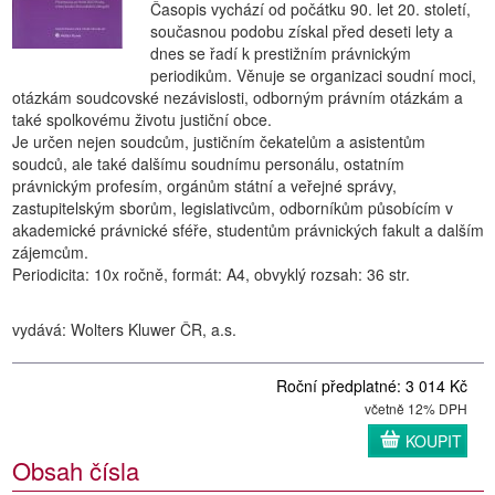
Časopis vychází od počátku 90. let 20. století,
současnou podobu získal před deseti lety a
dnes se řadí k prestižním právnickým
periodikům. Věnuje se organizaci soudní moci,
otázkám soudcovské nezávislosti, odborným právním otázkám a
také spolkovému životu justiční obce.
Je určen nejen soudcům, justičním čekatelům a asistentům
soudců, ale také dalšímu soudnímu personálu, ostatním
právnickým profesím, orgánům státní a veřejné správy,
zastupitelským sborům, legislativcům, odborníkům působícím v
akademické právnické sféře, studentům právnických fakult a dalším
zájemcům.
Periodicita: 10x ročně, formát: A4, obvyklý rozsah: 36 str.
vydává: Wolters Kluwer ČR, a.s.
Roční předplatné: 3 014 Kč
včetně 12% DPH
KOUPIT
Obsah čísla