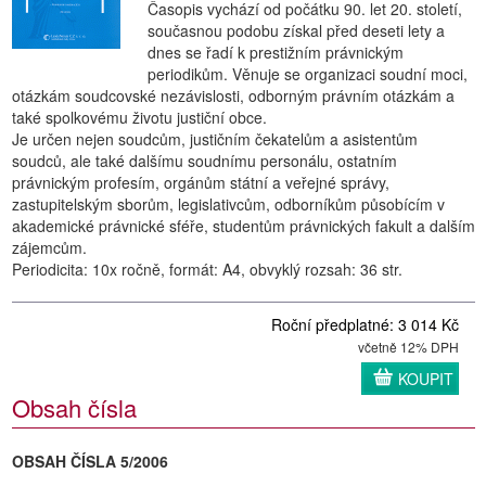
Časopis vychází od počátku 90. let 20. století,
současnou podobu získal před deseti lety a
dnes se řadí k prestižním právnickým
periodikům. Věnuje se organizaci soudní moci,
otázkám soudcovské nezávislosti, odborným právním otázkám a
také spolkovému životu justiční obce.
Je určen nejen soudcům, justičním čekatelům a asistentům
soudců, ale také dalšímu soudnímu personálu, ostatním
právnickým profesím, orgánům státní a veřejné správy,
zastupitelským sborům, legislativcům, odborníkům působícím v
akademické právnické sféře, studentům právnických fakult a dalším
zájemcům.
Periodicita: 10x ročně, formát: A4, obvyklý rozsah: 36 str.
Roční předplatné: 3 014 Kč
včetně 12% DPH
KOUPIT
Obsah čísla
OBSAH ČÍSLA 5/2006