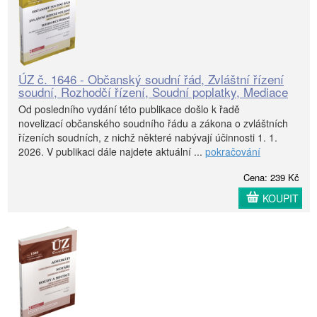
ÚZ č. 1646 - Občanský soudní řád, Zvláštní řízení
soudní, Rozhodčí řízení, Soudní poplatky, Mediace
Od posledního vydání této publikace došlo k řadě
novelizací občanského soudního řádu a zákona o zvláštních
řízeních soudních, z nichž některé nabývají účinnosti 1. 1.
2026. V publikaci dále najdete aktuální ...
pokračování
Cena: 239 Kč
KOUPIT