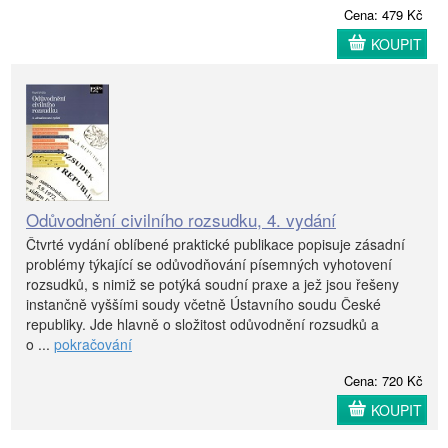
Cena: 479 Kč
KOUPIT
Odůvodnění civilního rozsudku, 4. vydání
Čtvrté vydání oblíbené praktické publikace popisuje zásadní
problémy týkající se odůvodňování písemných vyhotovení
rozsudků, s nimiž se potýká soudní praxe a jež jsou řešeny
instančně vyššími soudy včetně Ústavního soudu České
republiky. Jde hlavně o složitost odůvodnění rozsudků a
o ...
pokračování
Cena: 720 Kč
KOUPIT