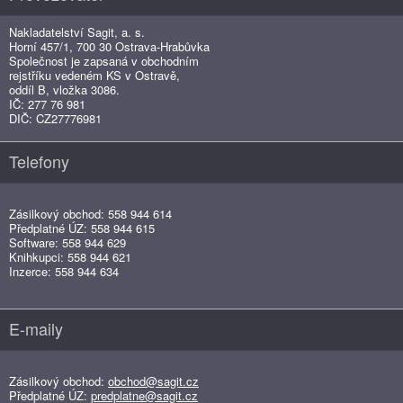
Nakladatelství Sagit, a. s.
Horní 457/1, 700 30 Ostrava-Hrabůvka
Společnost je zapsaná v obchodním
rejstříku vedeném KS v Ostravě,
oddíl B, vložka 3086.
IČ: 277 76 981
DIČ: CZ27776981
Telefony
Zásilkový obchod: 558 944 614
Předplatné ÚZ: 558 944 615
Software: 558 944 629
Knihkupci: 558 944 621
Inzerce: 558 944 634
E-maily
Zásilkový obchod:
obchod@sagit.cz
Předplatné ÚZ:
predplatne@sagit.cz