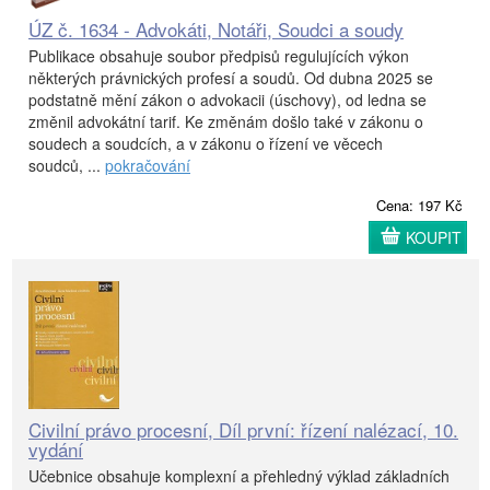
ÚZ č. 1634 - Advokáti, Notáři, Soudci a soudy
Publikace obsahuje soubor předpisů regulujících výkon
některých právnických profesí a soudů. Od dubna 2025 se
podstatně mění zákon o advokacii (úschovy), od ledna se
změnil advokátní tarif. Ke změnám došlo také v zákonu o
soudech a soudcích, a v zákonu o řízení ve věcech
soudců, ...
pokračování
Cena: 197 Kč
KOUPIT
Civilní právo procesní, Díl první: řízení nalézací, 10.
vydání
Učebnice obsahuje komplexní a přehledný výklad základních