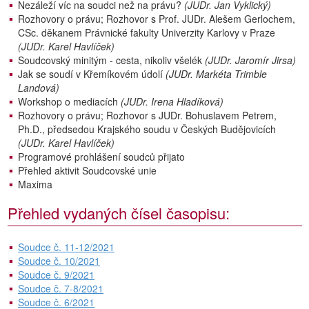
Nezáleží víc na soudci než na právu?
(JUDr. Jan Vyklický)
Rozhovory o právu; Rozhovor s Prof. JUDr. Alešem Gerlochem,
CSc. děkanem Právnické fakulty Univerzity Karlovy v Praze
(JUDr. Karel Havlíček)
Soudcovský minitým - cesta, nikoliv všelék
(JUDr. Jaromír Jirsa)
Jak se soudí v Křemíkovém údolí
(JUDr. Markéta Trimble
Landová)
Workshop o mediacích
(JUDr. Irena Hladíková)
Rozhovory o právu; Rozhovor s JUDr. Bohuslavem Petrem,
Ph.D., předsedou Krajského soudu v Českých Budějovicích
(JUDr. Karel Havlíček)
Programové prohlášení soudců přijato
Přehled aktivit Soudcovské unie
Maxima
Přehled vydaných čísel časopisu:
Soudce č. 11-12/2021
Soudce č. 10/2021
Soudce č. 9/2021
Soudce č. 7-8/2021
Soudce č. 6/2021