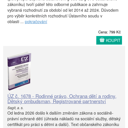
zákoníku) tvoří páteř této odborné publikace a zahrnuje
vybraná rozhodnutí za období od let 2014 až 2024. Důvodem
pro výběr konkrétních rozhodnutí Ústavního soudu v
oblasti ...
pokračování
Cena: 799 Kč
KOUPIT
ÚZ č. 1678 - Rodinné právo, Ochrana dětí a rodiny,
Dětský ombudsman, Registrované partnerství
Sagit, a. s.
Od ledna 2026 došlo k dalším změnám zákona o sociálně-
právní ochraně dětí (úhrada nákladů na sociální služby, dětský
certifikát pro práci s dětmi a další). Text občanského zákoníku