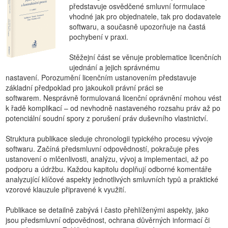
představuje osvědčené smluvní formulace
vhodné jak pro objednatele, tak pro dodavatele
softwaru, a současně upozorňuje na častá
pochybení v praxi.
Stěžejní část se věnuje problematice licenčních
ujednání a jejich správnému
nastavení. Porozumění licenčním ustanovením představuje
základní předpoklad pro jakoukoli právní práci se
softwarem. Nesprávně formulovaná licenční oprávnění mohou vést
k řadě komplikací – od nevhodně nastaveného rozsahu práv až po
potenciální soudní spory z porušení práv duševního vlastnictví.
Struktura publikace sleduje chronologii typického procesu vývoje
softwaru. Začíná předsmluvní odpovědností, pokračuje přes
ustanovení o mlčenlivosti, analýzu, vývoj a implementaci, až po
podporu a údržbu. Každou kapitolu doplňují odborné komentáře
analyzující klíčové aspekty jednotlivých smluvních typů a praktické
vzorové klauzule připravené k využití.
Publikace se detailně zabývá i často přehlíženými aspekty, jako
jsou předsmluvní odpovědnost, ochrana důvěrných informací či