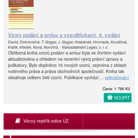
Vzory podání a smluv s vysvětlivkami, 4. vydání
David, Dobrovolná, T. Grygar, J. Grygar, Hrabánek, Hromada, Kovářová,
Králík, Křeček, Nová, Novotná, - Nakladatelství Leges, s. r. o.
Oblíbená kniha vzorů podání a smluv byla ve čtvrtém vydání
aktualizována s ohledem na recentní vývoj právní úpravy a
judikatury. Bylo doplněno 16 nových vzorů, zejména z oblasti
rodinného práva a práva obchodních společností. Kniha tak
obsahuje celkem 346 vzorů. Publikace vychází ...
pokračování
Cena: 1 790 Kč
KOUPIT
Věcný rejstřík edice ÚZ