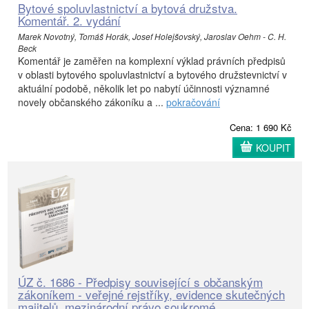
Bytové spoluvlastnictví a bytová družstva.
Komentář. 2. vydání
Marek Novotný, Tomáš Horák, Josef Holejšovský, Jaroslav Oehm - C. H.
Beck
Komentář je zaměřen na komplexní výklad právních předpisů
v oblasti bytového spoluvlastnictví a bytového družstevnictví v
aktuální podobě, několik let po nabytí účinnosti významné
novely občanského zákoníku a ...
pokračování
Cena: 1 690 Kč
KOUPIT
ÚZ č. 1686 - Předpisy související s občanským
zákoníkem - veřejné rejstříky, evidence skutečných
majitelů, mezinárodní právo soukromé, ...