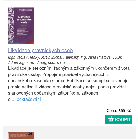
Likvidace právnických osob
Mgr. Václav Hebký, JUDr. Michal Kalenský, Ing. Jana Pilátová, JUDr.
Adam Sigmund - Anag, spol. s r. o.
Likvidace je seriózním, řádným a zákonným ukončením života
právnické osoby. Propojení pravidel vycházejících z
občanského zákoníku s praxí Publikace se komplexně věnuje
problematice likvidace právnické osoby nejen podle pravidel
stanovených občanským zákoníkem, zákonem
o ...
pokračování
Cena: 399 Kč
KOUPIT