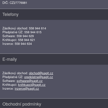
DIČ: CZ27776981
Telefony
Zásilkový obchod: 558 944 614
Předplatné ÚZ: 558 944 615
Software: 558 944 629
Knihkupci: 558 944 621
Inzerce: 558 944 634
E-maily
Zásilkový obchod:
obchod@sagit.cz
Předplatné ÚZ:
predplatne@sagit.cz
Software:
software@sagit.cz
Knihkupci:
knihkupci@sagit.cz
Inzerce:
inzerce@sagit.cz
Obchodní podmínky