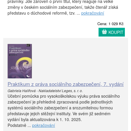
právníky. Jde zároveň o první titul, který reaguje na velké
změny v českém sociálním zabezpečení, takže čtenář získá
představu o důchodové reformě, tzv. ...
pokračování
Cena: 1 029 Kč
KOUPIT
Praktikum z práva sociálního zabezpečení, 7. vydání
Gabriela Halířová - Nakladatelství Leges, s. r. o.
Učební pomůcka pro vysokoškolskou výuku práva sociálního
zabezpečení je přehledně zpracovaná podle jednotlivých
systémů sociálního zabezpečení a srozumitelnou formou
představuje jejich stěžejní instituty. Ve svém již sedmém
vydání byla aktualizována k 1. 10. 2025.
Podstatně ...
pokračování