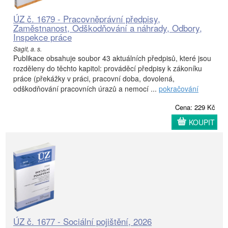
ÚZ č. 1679 - Pracovněprávní předpisy,
Zaměstnanost, Odškodňování a náhrady, Odbory,
Inspekce práce
Sagit, a. s.
Publikace obsahuje soubor 43 aktuálních předpisů, které jsou
rozděleny do těchto kapitol: prováděcí předpisy k zákoníku
práce (překážky v práci, pracovní doba, dovolená,
odškodňování pracovních úrazů a nemocí ...
pokračování
Cena: 229 Kč
KOUPIT
ÚZ č. 1677 - Sociální pojištění, 2026