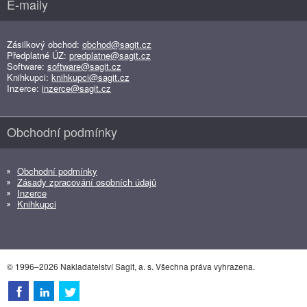
E-maily
Zásilkový obchod:
obchod@sagit.cz
Předplatné ÚZ:
predplatne@sagit.cz
Software:
software@sagit.cz
Knihkupci:
knihkupci@sagit.cz
Inzerce:
inzerce@sagit.cz
Obchodní podmínky
Obchodní podmínky
Zásady zpracování osobních údajů
Inzerce
Knihkupci
© 1996–2026 Nakladatelství Sagit, a. s. Všechna práva vyhrazena.