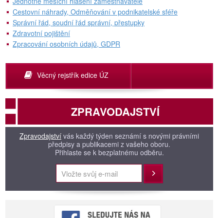
Jednotné měsíční hlášení zaměstnavatele
Cestovní náhrady, Odměňování v podnikatelské sféře
Správní řád, soudní řád správní, přestupky
Zdravotní pojištění
Zpracování osobních údajů, GDPR
Věcný rejstřík edice ÚZ
ZPRAVODAJSTVÍ
Zpravodajství
vás každý týden seznámí s novými právními
předpisy a publikacemi z vašeho oboru.
Přihlaste se k bezplatnému odběru.
Přihlásit