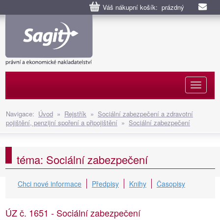
Váš nákupní košík: prázdný
Naviga
Navigace:
Úvod
»
Rejstřík
»
Sociální zabezpečení a zdravotní
pojištění, penzijní spoření a připojištění
»
Sociální zabezpečení
téma: Sociální zabezpečení
Chci nové informace
Předpisy
Knihy
Časopisy
ÚZ č. 1651 - Sociální zabezpečení