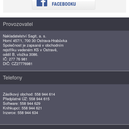
Provozovatel
Nakladatelství Sagit, a. s.
Horní 457/1, 700 30 Ostrava-Hrabůvka
Společnost je zapsaná v obchodním
rejstříku vedeném KS v Ostravě,
oddíl B, vložka 3086.
IČ: 277 76 981
DIČ: CZ27776981
Telefony
Zásilkový obchod: 558 944 614
Předplatné ÚZ: 558 944 615
Software: 558 944 629
Knihkupci: 558 944 621
Inzerce: 558 944 634