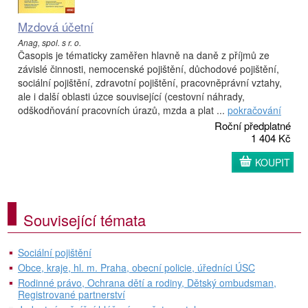
Mzdová účetní
Anag, spol. s r. o.
Časopis je tématicky zaměřen hlavně na daně z příjmů ze
závislé činnosti, nemocenské pojištění, důchodové pojištění,
sociální pojištění, zdravotní pojištění, pracovněprávní vztahy,
ale i další oblasti úzce související (cestovní náhrady,
odškodňování pracovních úrazů, mzda a plat ...
pokračování
Roční předplatné
1 404 Kč
KOUPIT
Související témata
Sociální pojištění
Obce, kraje, hl. m. Praha, obecní policie, úředníci ÚSC
Rodinné právo, Ochrana dětí a rodiny, Dětský ombudsman,
Registrované partnerství