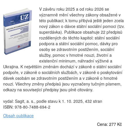
V závěru roku 2025 a od roku 2026 se
významně mění všechny zákony obsažené v
této publikaci; k tomu přibývá ještě jeden zcela
nový zákon o dávce státní sociální pomoci (tzv.
superdávka). Publikace obsahuje 22 předpisů
rozdělených do těchto kapitol: státní sociální
podpora a státní sociální pomoc, dávky pro
osoby se zdravotním postižením, sociální
služby, pomoc v hmotné nouzi, životní a
existenční minimum, náhradní výživné a
Ukrajina. K největším změnám dochází v zákoně o státní sociální
podpoře, v zákoně o sociálních službách, v zákoně o poskytování
dávek osobám se zdravotním postižením a v zákoně o hmotné
nouzi. Všechny změny předpisů jsou vyznačeny tučným písmem,
odkazy na související předpisy jsou plně citovány.
vydal: Sagit, a. s., podle stavu k 1. 10. 2025, 432 stran
ISBN: 978-80-7488-694-2
Obsah publikace
Cena: 277 Kč