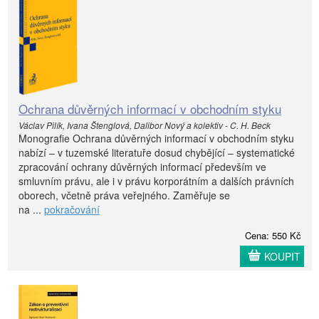
Ochrana důvěrných informací v obchodním styku
Václav Pilík, Ivana Štenglová, Dalibor Nový a kolektiv - C. H. Beck
Monografie Ochrana důvěrných informací v obchodním styku
nabízí – v tuzemské literatuře dosud chybějící – systematické
zpracování ochrany důvěrných informací především ve
smluvním právu, ale i v právu korporátním a dalších právních
oborech, včetně práva veřejného. Zaměřuje se
na ...
pokračování
Cena: 550 Kč
KOUPIT