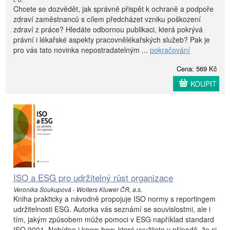
Chcete se dozvědět, jak správně přispět k ochraně a podpoře
zdraví zaměstnanců s cílem předcházet vzniku poškození
zdraví z práce? Hledáte odbornou publikaci, která pokrývá
právní i lékařské aspekty pracovnělékařských služeb? Pak je
pro vás tato novinka nepostradatelným ...
pokračování
Cena: 569 Kč
KOUPIT
ISO a ESG pro udržitelný růst organizace
Veronika Soukupová - Wolters Kluwer ČR, a.s.
Kniha prakticky a návodně propojuje ISO normy s reportingem
udržitelnosti ESG. Autorka vás seznámí se souvislostmi, ale i
tím, jakým způsobem může pomoci v ESG například standard
ISO 9001. Nabídne i know-how, které využijete v případě, že si