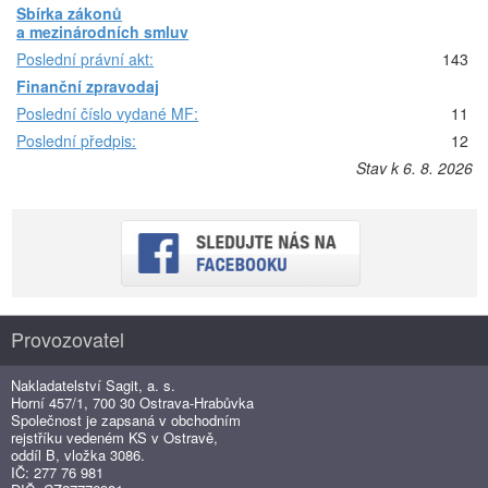
Sbírka zákonů
a mezinárodních smluv
Poslední právní akt:
143
Finanční zpravodaj
Poslední číslo vydané MF:
11
Poslední předpis:
12
Stav k 6. 8. 2026
Provozovatel
Nakladatelství Sagit, a. s.
Horní 457/1, 700 30 Ostrava-Hrabůvka
Společnost je zapsaná v obchodním
rejstříku vedeném KS v Ostravě,
oddíl B, vložka 3086.
IČ: 277 76 981