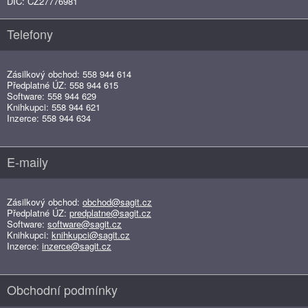
DIČ: CZ27776981
Telefony
Zásilkový obchod: 558 944 614
Předplatné ÚZ: 558 944 615
Software: 558 944 629
Knihkupci: 558 944 621
Inzerce: 558 944 634
E-maily
Zásilkový obchod:
obchod@sagit.cz
Předplatné ÚZ:
predplatne@sagit.cz
Software:
software@sagit.cz
Knihkupci:
knihkupci@sagit.cz
Inzerce:
inzerce@sagit.cz
Obchodní podmínky