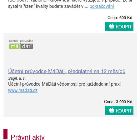
systém řízení kvality budete zavádět v ...
pokračování
Cena: 609 Kč
KOUPIT
Účetní průvodce MáDáti, předplatné na 12 měsíců
Sagit, a. s.
Účetní průvodce MáDáti vědomosti pro každodenní praxi
www.madati.cz
Cena: 3 993 Kč
KOUPIT
Právní akty