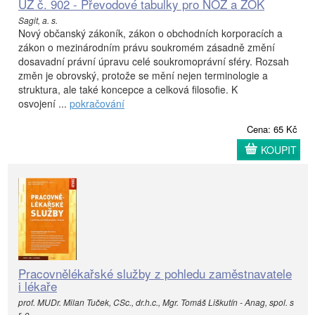
ÚZ č. 902 - Převodové tabulky pro NOZ a ZOK
Sagit, a. s.
Nový občanský zákoník, zákon o obchodních korporacích a
zákon o mezinárodním právu soukromém zásadně změní
dosavadní právní úpravu celé soukromoprávní sféry. Rozsah
změn je obrovský, protože se mění nejen terminologie a
struktura, ale také koncepce a celková filosofie. K
osvojení ...
pokračování
Cena: 65 Kč
KOUPIT
Pracovnělékařské služby z pohledu zaměstnavatele
i lékaře
prof. MUDr. Milan Tuček, CSc., dr.h.c., Mgr. Tomáš Liškutín - Anag, spol. s
r. o.