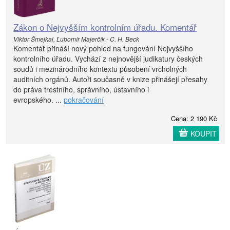
Zákon o Nejvyšším kontrolním úřadu. Komentář
Viktor Šmejkal, Ľubomír Majerčík - C. H. Beck
Komentář přináší nový pohled na fungování Nejvyššího
kontrolního úřadu. Vychází z nejnovější judikatury českých
soudů i mezinárodního kontextu působení vrcholných
auditních orgánů. Autoři současně v knize přinášejí přesahy
do práva trestního, správního, ústavního i
evropského. ...
pokračování
Cena: 2 190 Kč
KOUPIT