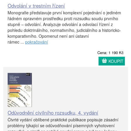
Odvolání v trestním řízení
Monografie představuje první komplexní pojednání o jediném
řádném opravném prostředku proti rozsudku soudu prvního
stupně – odvolání. Analyzuje odvolání a odvolací řízení z
pohledu doktrinálního, normativního, judiciálního a historicko-
komparativního. Opomenut není ani ústavní
rámec ...
pokračování
Cena: 1 190 Kč
KOUPIT
Odůvodnění civilního rozsudku, 4. vydání
Čtvrté vydání oblíbené praktické publikace popisuje zásadní
problémy týkající se odůvodňování písemných vyhotovení