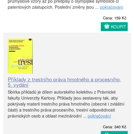
průmyslové vzory až po předpisy o olympijské symbolice či
patentových zástupcích. Poslední změny jsou ...
pokračování
Cena: 159 Kč
KOUPIT
Příklady z trestního práva hmotného a procesního,
5. vydání
Sbírka příkladů je dílem autorského kolektivu z Právnické
fakulty Univerzity Karlovy. Příklady jsou sestaveny tak, aby
pokrývaly materii trestního práva hmotného (obecné i zvláštní
části) a trestního práva procesního, trestní odpovědnosti
právnických osob a oblast mezinárodní ...
pokračování
Cena: 340 Kč