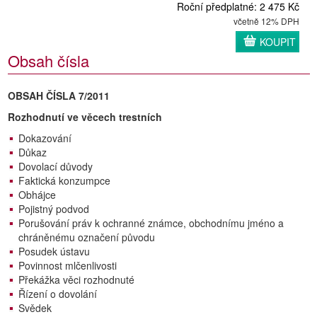
Roční předplatné: 2 475 Kč
včetně 12% DPH
KOUPIT
Obsah čísla
OBSAH ČÍSLA 7/2011
Rozhodnutí ve věcech trestních
Dokazování
Důkaz
Dovolací důvody
Faktická konzumpce
Obhájce
Pojistný podvod
Porušování práv k ochranné známce, obchodnímu jméno a
chráněnému označení původu
Posudek ústavu
Povinnost mlčenlivosti
Překážka věci rozhodnuté
Řízení o dovolání
Svědek