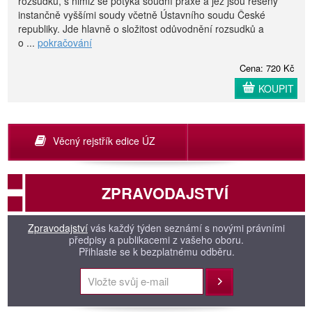
rozsudků, s nimiž se potýká soudní praxe a jež jsou řešeny
instančně vyššími soudy včetně Ústavního soudu České
republiky. Jde hlavně o složitost odůvodnění rozsudků a
o ...
pokračování
Cena: 720 Kč
KOUPIT
Věcný rejstřík edice ÚZ
ZPRAVODAJSTVÍ
Zpravodajství
vás každý týden seznámí s novými právními
předpisy a publikacemi z vašeho oboru.
Přihlaste se k bezplatnému odběru.
Přihlásit