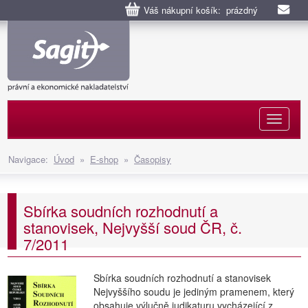
Váš nákupní košík: prázdný
Naviga
Navigace:
Úvod
»
E-shop
»
Časopisy
Sbírka soudních rozhodnutí a
stanovisek, Nejvyšší soud ČR, č.
7/2011
Sbírka soudních rozhodnutí a stanovisek
Nejvyššího soudu je jediným pramenem, který
obsahuje výlučně judikaturu vycházející z