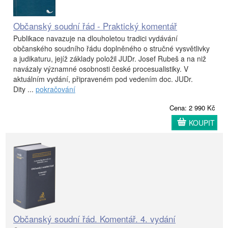
Občanský soudní řád - Praktický komentář
Publikace navazuje na dlouholetou tradici vydávání
občanského soudního řádu doplněného o stručné vysvětlivky
a judikaturu, jejíž základy položil JUDr. Josef Rubeš a na niž
navázaly významné osobnosti české procesualistiky. V
aktuálním vydání, připraveném pod vedením doc. JUDr.
Dity ...
pokračování
Cena: 2 990 Kč
KOUPIT
Občanský soudní řád. Komentář. 4. vydání