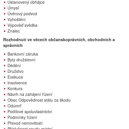
Ustanovený obhájce
Úmysl
Úvěrový podvod
Vyhoštění
Výpověď svědka
Znalec
Rozhodnutí ve věcech občanskoprávních, obchodních a
správních
Bankovní záruka
Byty družstevní
Dědění
Družstvo
Exekuce
Insolvence
Konkurs
Návrh na zahájení řízení
Obec Odpovědnost státu za škodu
Odúmrť
Podílové spoluvlastnictví
Podmínky řízení
Převod nemovitostí
Příslušnost soudu místní