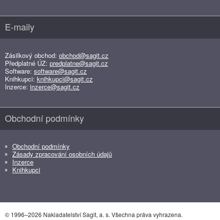
E-maily
Zásilkový obchod:
obchod@sagit.cz
Předplatné ÚZ:
predplatne@sagit.cz
Software:
software@sagit.cz
Knihkupci:
knihkupci@sagit.cz
Inzerce:
inzerce@sagit.cz
Obchodní podmínky
Obchodní podmínky
Zásady zpracování osobních údajů
Inzerce
Knihkupci
© 1996–2026 Nakladatelství Sagit, a. s. Všechna práva vyhrazena.