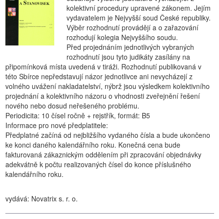
kolektivní procedury upravené zákonem. Jejím
vydavatelem je Nejvyšší soud České republiky.
Výběr rozhodnutí provádějí a o zařazování
rozhodují kolegia Nejvyššího soudu.
Před projednáním jednotlivých vybraných
rozhodnutí jsou tyto judikáty zasílány na
připomínková místa uvedená v tiráži. Rozhodnutí publikovaná v
této Sbírce nepředstavují názor jednotlivce ani nevycházejí z
volného uvážení nakladatelství, nýbrž jsou výsledkem kolektivního
projednání a kolektivního názoru o vhodnosti zveřejnění řešení
nového nebo dosud neřešeného problému.
Periodicita: 10 čísel ročně + rejstřík, formát: B5
Informace pro nové předplatitele:
Předplatné začíná od nejbližšího vydaného čísla a bude ukončeno
ke konci daného kalendářního roku. Konečná cena bude
fakturovaná zákaznickým oddělením při zpracování objednávky
adekvátně k počtu realizovaných čísel do konce příslušného
kalendářního roku.
vydává: Novatrix s. r. o.