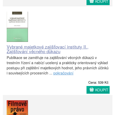
KOUPIT
Vybrané majetkové zajišťovací instituty II.,
Zajišťování věcného důkazu
Publikace se zaměřuje na zajišťování věcných důkazů v
trestním řízení a nabízí ucelený a prakticky orientovaný výklad
postupu při zajištění majetkových hodnot, jeho právních účinků
i souvisejících procesních ...
pokračování
Cena: 539 Kč
KOUPIT