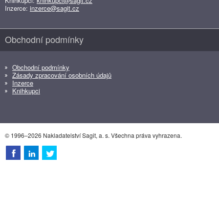
Knihkupci:
knihkupci@sagit.cz
Inzerce:
inzerce@sagit.cz
Obchodní podmínky
Obchodní podmínky
Zásady zpracování osobních údajů
Inzerce
Knihkupci
© 1996–2026 Nakladatelství Sagit, a. s. Všechna práva vyhrazena.