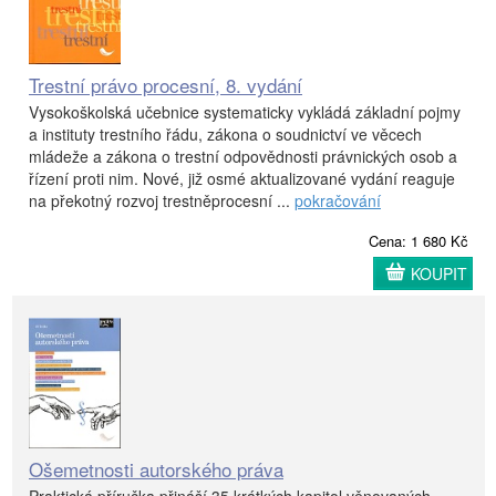
Trestní právo procesní, 8. vydání
Vysokoškolská učebnice systematicky vykládá základní pojmy
a instituty trestního řádu, zákona o soudnictví ve věcech
mládeže a zákona o trestní odpovědnosti právnických osob a
řízení proti nim. Nové, již osmé aktualizované vydání reaguje
na překotný rozvoj trestněprocesní ...
pokračování
Cena: 1 680 Kč
KOUPIT
Ošemetnosti autorského práva