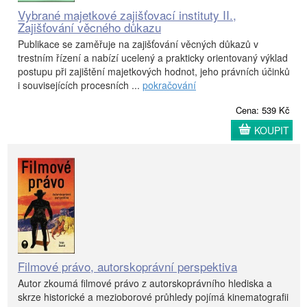
Vybrané majetkové zajišťovací instituty II.,
Zajišťování věcného důkazu
Publikace se zaměřuje na zajišťování věcných důkazů v
trestním řízení a nabízí ucelený a prakticky orientovaný výklad
postupu při zajištění majetkových hodnot, jeho právních účinků
i souvisejících procesních ...
pokračování
Cena: 539 Kč
KOUPIT
Filmové právo, autorskoprávní perspektiva
Autor zkoumá filmové právo z autorskoprávního hlediska a
skrze historické a mezioborové průhledy pojímá kinematografii