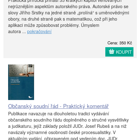
Praktická příručka přináší 35 krátkých kapitol věnovaných
nejrůznějším aspektům autorského práva. Autorské právo se
slovy Jiřího Srstky na jedné straně „prolíná“ s uměnovědnými
obory, na druhé straně pak s matematikou, což při jeho
aplikaci může způsobovat problémy. Úmyslem
autora ...
pokračování
Cena: 350 Kč
KOUPIT
Občanský soudní řád - Praktický komentář
Publikace navazuje na dlouholetou tradici vydávání
občanského soudního řádu doplněného o stručné vysvětlivky
a judikaturu, jejíž základy položil JUDr. Josef Rubeš a na niž
navázaly významné osobnosti české procesualistiky. V
aktuálním vydání, připraveném pod vedením doc. JUDr.