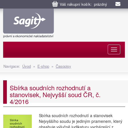
Váš nákupní košík: prázdný
Naviga
Navigace:
Úvod
»
E-shop
»
Časopisy
Sbírka soudních rozhodnutí a
stanovisek, Nejvyšší soud ČR, č.
4/2016
Sbírka soudních rozhodnutí a stanovisek
Nejvyššího soudu je jediným pramenem, který
obsahuje výlučně judikaturu vycházející z