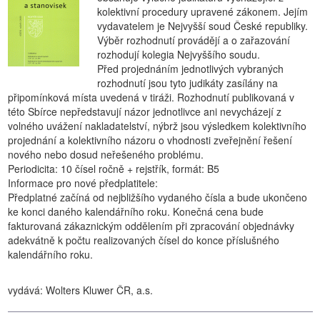
kolektivní procedury upravené zákonem. Jejím
vydavatelem je Nejvyšší soud České republiky.
Výběr rozhodnutí provádějí a o zařazování
rozhodují kolegia Nejvyššího soudu.
Před projednáním jednotlivých vybraných
rozhodnutí jsou tyto judikáty zasílány na
připomínková místa uvedená v tiráži. Rozhodnutí publikovaná v
této Sbírce nepředstavují názor jednotlivce ani nevycházejí z
volného uvážení nakladatelství, nýbrž jsou výsledkem kolektivního
projednání a kolektivního názoru o vhodnosti zveřejnění řešení
nového nebo dosud neřešeného problému.
Periodicita: 10 čísel ročně + rejstřík, formát: B5
Informace pro nové předplatitele:
Předplatné začíná od nejbližšího vydaného čísla a bude ukončeno
ke konci daného kalendářního roku. Konečná cena bude
fakturovaná zákaznickým oddělením při zpracování objednávky
adekvátně k počtu realizovaných čísel do konce příslušného
kalendářního roku.
vydává: Wolters Kluwer ČR, a.s.