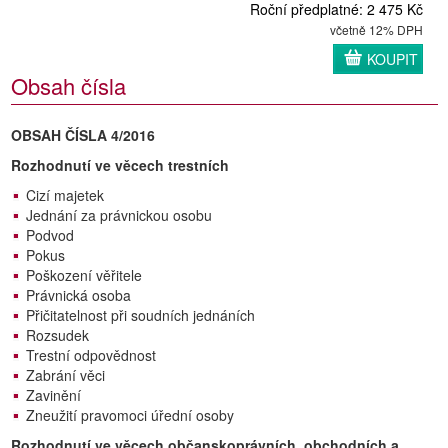
Roční předplatné: 2 475 Kč
včetně 12% DPH
KOUPIT
Obsah čísla
OBSAH ČÍSLA 4/2016
Rozhodnutí ve věcech trestních
Cizí majetek
Jednání za právnickou osobu
Podvod
Pokus
Poškození věřitele
Právnická osoba
Přičitatelnost při soudních jednáních
Rozsudek
Trestní odpovědnost
Zabrání věci
Zavinění
Zneužití pravomoci úřední osoby
Rozhodnutí ve věcech občanskoprávních, obchodních a