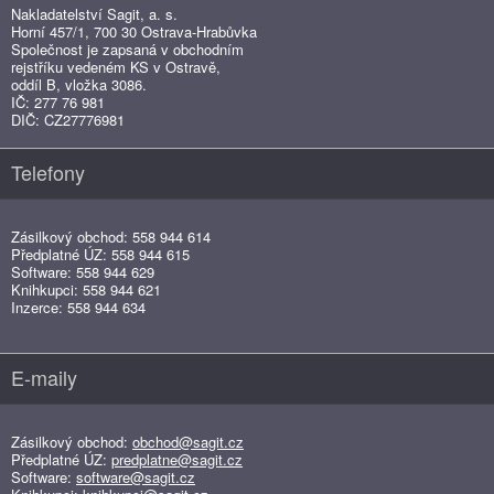
Nakladatelství Sagit, a. s.
Horní 457/1, 700 30 Ostrava-Hrabůvka
Společnost je zapsaná v obchodním
rejstříku vedeném KS v Ostravě,
oddíl B, vložka 3086.
IČ: 277 76 981
DIČ: CZ27776981
Telefony
Zásilkový obchod: 558 944 614
Předplatné ÚZ: 558 944 615
Software: 558 944 629
Knihkupci: 558 944 621
Inzerce: 558 944 634
E-maily
Zásilkový obchod:
obchod@sagit.cz
Předplatné ÚZ:
predplatne@sagit.cz
Software:
software@sagit.cz