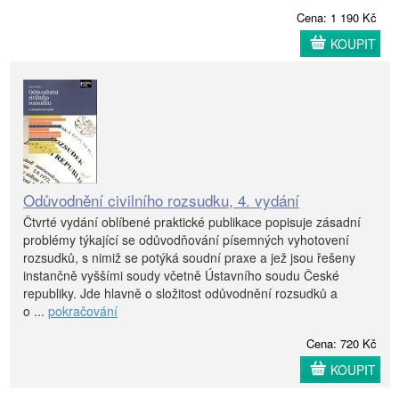
Cena: 1 190 Kč
KOUPIT
Odůvodnění civilního rozsudku, 4. vydání
Čtvrté vydání oblíbené praktické publikace popisuje zásadní
problémy týkající se odůvodňování písemných vyhotovení
rozsudků, s nimiž se potýká soudní praxe a jež jsou řešeny
instančně vyššími soudy včetně Ústavního soudu České
republiky. Jde hlavně o složitost odůvodnění rozsudků a
o ...
pokračování
Cena: 720 Kč
KOUPIT