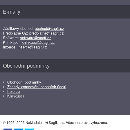
E-maily
Zásilkový obchod:
obchod@sagit.cz
Předplatné ÚZ:
predplatne@sagit.cz
Software:
software@sagit.cz
Knihkupci:
knihkupci@sagit.cz
Inzerce:
inzerce@sagit.cz
Obchodní podmínky
Obchodní podmínky
Zásady zpracování osobních údajů
Inzerce
Knihkupci
© 1996–2026 Nakladatelství Sagit, a. s. Všechna práva vyhrazena.