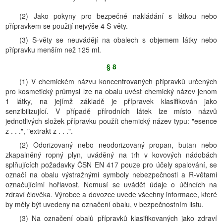
(2) Jako pokyny pro bezpečné nakládání s látkou nebo
přípravkem se použijí nejvýše 4 S-věty.
(3) S-věty se neuvádějí na obalech s objemem látky nebo
přípravku menším než 125 ml.
§ 8
(1) V chemickém názvu koncentrovaných přípravků určených
pro kosmetický průmysl lze na obalu uvést chemický název jenom
1 látky, na jejímž základě je přípravek klasifikován jako
senzibilizující. V případě přírodních látek lze místo názvů
jednotlivých složek přípravku použít chemický název typu: "esence
z . . .", "extrakt z . . .".
(2) Odorizovaný nebo neodorizovaný propan, butan nebo
zkapalněný ropný plyn, uváděný na trh v kovových nádobách
splňujících požadavky ČSN EN 417 pouze pro účely spalování, se
označí na obalu výstražnými symboly nebezpečnosti a R-větami
označujícími hořlavost. Nemusí se uvádět údaje o účincích na
zdraví člověka. Výrobce a dovozce uvede všechny informace, které
by měly být uvedeny na označení obalu, v bezpečnostním listu.
(3) Na označení obalů přípravků klasifikovaných jako zdraví