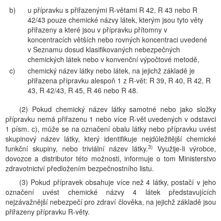
b)
u přípravku s přiřazenými R-větami R 42, R 43 nebo R
42/43 pouze chemické názvy látek, kterým jsou tyto věty
přiřazeny a které jsou v přípravku přítomny v
koncentracích větších nebo rovných koncentraci uvedené
v Seznamu dosud klasifikovaných nebezpečných
chemických látek nebo v konvenční výpočtové metodě,
c)
chemický název látky nebo látek, na jejichž základě je
přiřazena přípravku alespoň 1 z R-vět: R 39, R 40, R 42, R
43, R 42/43, R 45, R 46 nebo R 48.
(2) Pokud chemický název látky samotné nebo jako složky
přípravku nemá přiřazenu 1 nebo více R-vět uvedených v odstavci
1 písm. c), může se na označení obalu látky nebo přípravku uvést
skupinový název látky, který identifikuje nejdůležitější chemické
3)
funkční skupiny, nebo triviální název látky.
Využije-li výrobce,
dovozce a distributor této možnosti, informuje o tom Ministerstvo
zdravotnictví předložením bezpečnostního listu.
(3) Pokud přípravek obsahuje více než 4 látky, postačí v jeho
označení uvést chemické názvy 4 látek představujících
nejzávažnější nebezpečí pro zdraví člověka, na jejichž základě jsou
přiřazeny přípravku R-věty.