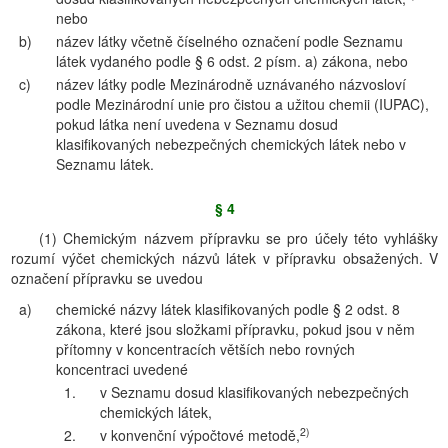
nebo
b)
název látky včetně číselného označení podle Seznamu
látek vydaného podle § 6 odst. 2 písm. a) zákona, nebo
c)
název látky podle Mezinárodně uznávaného názvosloví
podle Mezinárodní unie pro čistou a užitou chemii (IUPAC),
pokud látka není uvedena v Seznamu dosud
klasifikovaných nebezpečných chemických látek nebo v
Seznamu látek.
§ 4
(1) Chemickým názvem přípravku se pro účely této vyhlášky
rozumí výčet chemických názvů látek v přípravku obsažených. V
označení přípravku se uvedou
a)
chemické názvy látek klasifikovaných podle § 2 odst. 8
zákona, které jsou složkami přípravku, pokud jsou v něm
přítomny v koncentracích větších nebo rovných
koncentraci uvedené
1.
v Seznamu dosud klasifikovaných nebezpečných
chemických látek,
2)
2.
v konvenční výpočtové metodě,