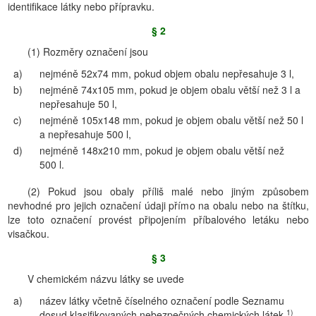
identifikace látky nebo přípravku.
§ 2
(1) Rozměry označení jsou
a)
nejméně 52x74 mm, pokud objem obalu nepřesahuje 3 l,
b)
nejméně 74x105 mm, pokud je objem obalu větší než 3 l a
nepřesahuje 50 l,
c)
nejméně 105x148 mm, pokud je objem obalu větší než 50 l
a nepřesahuje 500 l,
d)
nejméně 148x210 mm, pokud je objem obalu větší než
500 l.
(2) Pokud jsou obaly příliš malé nebo jiným způsobem
nevhodné pro jejich označení údaji přímo na obalu nebo na štítku,
lze toto označení provést připojením příbalového letáku nebo
visačkou.
§ 3
V chemickém názvu látky se uvede
a)
název látky včetně číselného označení podle Seznamu
1)
dosud klasifikovaných nebezpečných chemických látek,