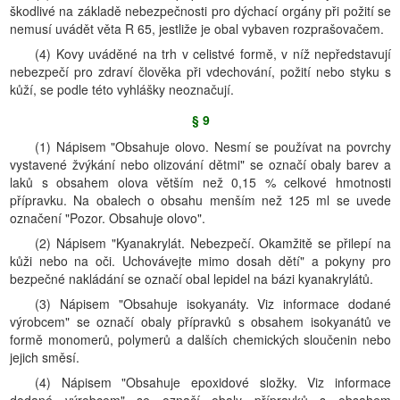
škodlivé na základě nebezpečnosti pro dýchací orgány při požití se
nemusí uvádět věta R 65, jestliže je obal vybaven rozprašovačem.
(4) Kovy uváděné na trh v celistvé formě, v níž nepředstavují
nebezpečí pro zdraví člověka při vdechování, požití nebo styku s
kůží, se podle této vyhlášky neoznačují.
§ 9
(1) Nápisem "Obsahuje olovo. Nesmí se používat na povrchy
vystavené žvýkání nebo olizování dětmi" se označí obaly barev a
laků s obsahem olova větším než 0,15 % celkové hmotnosti
přípravku. Na obalech o obsahu menším než 125 ml se uvede
označení "Pozor. Obsahuje olovo".
(2) Nápisem "Kyanakrylát. Nebezpečí. Okamžitě se přilepí na
kůži nebo na oči. Uchovávejte mimo dosah dětí" a pokyny pro
bezpečné nakládání se označí obal lepidel na bázi kyanakrylátů.
(3) Nápisem "Obsahuje isokyanáty. Viz informace dodané
výrobcem" se označí obaly přípravků s obsahem isokyanátů ve
formě monomerů, polymerů a dalších chemických sloučenin nebo
jejich směsí.
(4) Nápisem "Obsahuje epoxidové složky. Viz informace