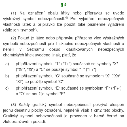
§ 5
(1) Na označení obalu látky nebo přípravku se uvede
4)
výstražný symbol nebezpečnosti.
Pro vyjádření nebezpečných
vlastností látek a přípravků lze použít také písmenné vyjádření
(dále jen "symbol").
(2) Pokud je látce nebo přípravku přiřazeno více výstražných
symbolů nebezpečnosti pro 1 skupinu nebezpečných vlastností a
není-li v Seznamu dosud klasifikovaných nebezpečných
chemických látek uvedeno jinak, platí, že
a)
při přiřazení symbolu "T" ("T+") současně se symboly "X"
("Xn", "Xi") a "C" se použije symbol "T" ("T+"),
b)
při přiřazení symbolu "C" současně se symbolem "X" ("Xn",
"Xi") se použije symbol "C",
c)
při přiřazení symbolu "E" současně se symbolem "F" ("F+")
a "O" se použije symbol "E".
(3) Každý grafický symbol nebezpečnosti pokrývá alespoň
jednu desetinu plochy označení, nejméně však 1 cm2 této plochy.
Grafický symbol nebezpečnosti je proveden v barvě černé na
žlutooranžovém pozadí.