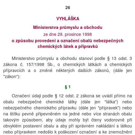
26
VYHLÁŠKA
Ministerstva průmyslu a obchodu
ze dne 29. prosince 1998
o způsobu provedení a označení obalů nebezpečných
chemických látek a přípravků
Ministerstvo průmyslu a obchodu stanoví podle § 13 odst. 3
zákona č. 157/1998 Sb., o chemických látkách a chemických
přípravcích a o změně některých dalších zákonů, (dále jen
"zákon"):
§ 1
Označení údaji podle § 12 odst. 2 zákona se uvádí přímo na
obalu nebezpečné chemické látky (dále jen "látka") nebo
nebezpečného chemického přípravku (dále jen "přípravek") nebo
na štítku pevně připevněném na jedné nebo více stranách obalu
takovým způsobem, aby údaje mohly být čteny vodorovně při
obvyklém postavení obalu a aby při správném nakládání s látkou
nebo přípravkem nedošlo k poškození označení a ke znemožnění