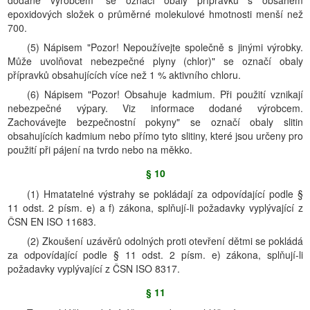
dodané výrobcem" se označí obaly přípravků s obsahem
epoxidových složek o průměrné molekulové hmotnosti menší než
700.
(5) Nápisem "Pozor! Nepoužívejte společně s jinými výrobky.
Může uvolňovat nebezpečné plyny (chlor)" se označí obaly
přípravků obsahujících více než 1 % aktivního chloru.
(6) Nápisem "Pozor! Obsahuje kadmium. Při použití vznikají
nebezpečné výpary. Viz informace dodané výrobcem.
Zachovávejte bezpečnostní pokyny" se označí obaly slitin
obsahujících kadmium nebo přímo tyto slitiny, které jsou určeny pro
použití při pájení na tvrdo nebo na měkko.
§ 10
(1) Hmatatelné výstrahy se pokládají za odpovídající podle §
11 odst. 2 písm. e) a f) zákona, splňují-li požadavky vyplývající z
ČSN EN ISO 11683.
(2) Zkoušení uzávěrů odolných proti otevření dětmi se pokládá
za odpovídající podle § 11 odst. 2 písm. e) zákona, splňují-li
požadavky vyplývající z ČSN ISO 8317.
§ 11