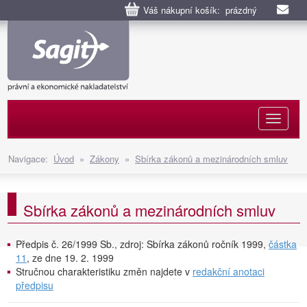
Váš nákupní košík: prázdný
Naviga
Navigace:
Úvod
»
Zákony
»
Sbírka zákonů a mezinárodních smluv
Sbírka zákonů a mezinárodních smluv
Předpis č. 26/1999 Sb., zdroj: Sbírka zákonů ročník 1999,
částka
11
, ze dne 19. 2. 1999
Stručnou charakteristiku změn najdete v
redakční anotaci
předpisu