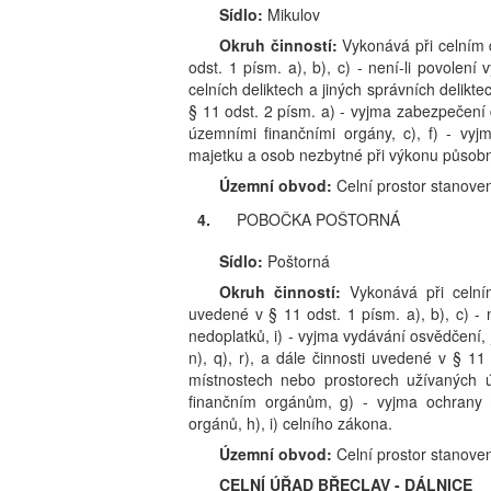
Sídlo:
Mikulov
Okruh činností:
Vykonává při celním 
odst. 1 písm. a), b), c) - není-li povolení v
celních deliktech a jiných správních delikte
§ 11 odst. 2 písm. a) - vyjma zabezpečen
územními finančními orgány, c), f) - v
majetku a osob nezbytné při výkonu působno
Územní obvod:
Celní prostor stanove
4.
POBOČKA POŠTORNÁ
Sídlo:
Poštorná
Okruh činností:
Vykonává při celní
uvedené v § 11 odst. 1 písm. a), b), c) -
nedoplatků, i) - vyjma vydávání osvědčení, j)
n), q), r), a dále činnosti uvedené v § 
místnostech nebo prostorech užívaných 
finančním orgánům, g) - vyjma ochrany 
orgánů, h), i) celního zákona.
Územní obvod:
Celní prostor stanove
CELNÍ ÚŘAD BŘECLAV - DÁLNICE