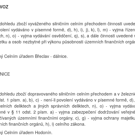
ÝVOZ
dohledu zboží vyváženého silničním celním přechodem činnosti uved
volení vydáváno v písemné formě, d), h), i), j), k), l), m) - vyjma řízen
ech, n), o) - vyjma vydávání osvědčení, q), s), a dále činnosti uvedené 
jetku a osob nezbytné při výkonu působnosti územních finančních orgá
ný Celním úřadem Břeclav - dálnice.
NICE
dohledu zboží dopravovaného silničním celním přechodem a v železni
. 1 písm. a), b), c) - není-li povolení vydáváno v písemné formě, d), 
o celních deliktech a jiných správních deliktech, n), o) - vyjma vydáv
edené v § 11 odst. 2 písm. a) - vyjma zabezpečení dodržování veřejn
ívaných územními finančními orgány, c), g) - vyjma ochrany majetk
ch finančních orgánů, h), i) celního zákona.
ený Celním úřadem Hodonín.