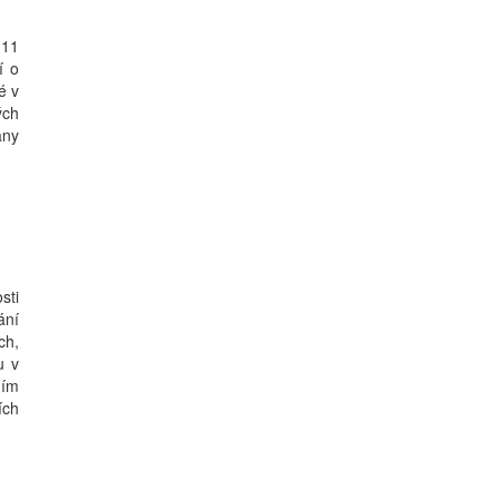
 11
í o
é v
ých
any
sti
ání
ch,
u v
ním
ích