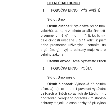
CELNÍ ÚŘAD BRNO I
1.
POBOČKA BRNO - VÝSTAVIŠTĚ
Sídlo:
Brno
Okruh činností:
Vykonává při celním 
veletrhů, a. s., a z tohoto areálu činnost
písemné formě, d), f), g), h), i), j), k), l), 
dále činnosti uvedené v § 11 odst. 2 pís
nebo prostorech užívaných územními fi
orgánům, g) - vyjma ochrany majetku a os
celního zákona.
Územní obvod:
Areál výstaviště Brněns
2.
POBOČKA BRNO - POŠTA
Sídlo:
Brno-město
Okruh činností:
Vykonává při celním
písm. a), b), c) - není-li povolení vydáváno 
deliktech a jiných správních deliktech, n)
dodržování veřejného pořádku v místnostec
ochrany majetku a osob nezbytné při výkon