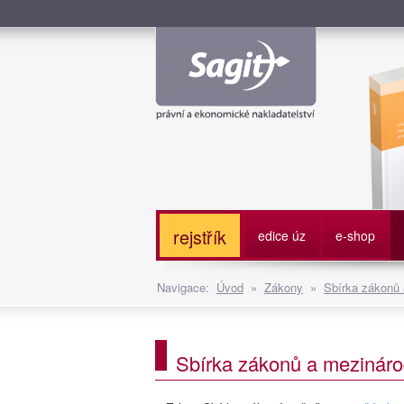
Služe
rejstřík
edice úz
e-shop
Navigace:
Úvod
»
Zákony
»
Sbírka zákonů
Sbírka zákonů a mezináro