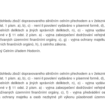
dohledu zboží dopravovaného silničním celním přechodem a v železni
. 1 písm. a), b), c) - není-li povolení vydáváno v písemné formě, d), 
o celních deliktech a jiných správních deliktech, n), o) - vyjma vydáv
edené v § 11 odst. 2 písm. a) - vyjma zabezpečení dodržování veřejn
ívaných územními finančními orgány, c), g) - vyjma ochrany majetk
ch finančních orgánů, h), i) celního zákona.
ený Celním úřadem Hodonín.
dohledu zboží dopravovaného silničním celním přechodem a v železni
. 1 písm. a), b), c) - není-li povolení vydáváno v písemné formě, d), 
o celních deliktech a jiných správních deliktech, n), o) - vyjma vydáv
edené v § 11 odst. 2 písm. a) - vyjma zabezpečení dodržování veřejn
žívaných územními finančními orgány, c), f) - vyjma předvádění o
 ochrany majetku a osob nezbytné při výkonu působnosti územn