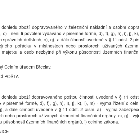
 dohledu zboží dopravovaného v železniční nákladní a osobní dopr
c) - není-li povolení vydáváno v písemné formě, d), f), g), h), i), j), k), 
ch správních deliktech, n), q), a dále činnosti uvedené v § 11 odst. 2 pí
ejného pořádku v místnostech nebo prostorech užívaných územn
ny majetku a osob nezbytné při výkonu působnosti územních finančn
ný Celním úřadem Břeclav.
CÍ POŠTA
 dohledu zboží dopravovaného poštou činnosti uvedené v § 11 odst
v písemné formě, d), f), g), h), i), j), k), l), m) - vyjma řízení o celn
, q), a dále činnosti uvedené v § 11 odst. 2 písm. a) - vyjma zabezpeč
h nebo prostorech užívaných územními finančními orgány, c), g) - vy
u působnosti územních finančních orgánů, i) celního zákona.
NICE