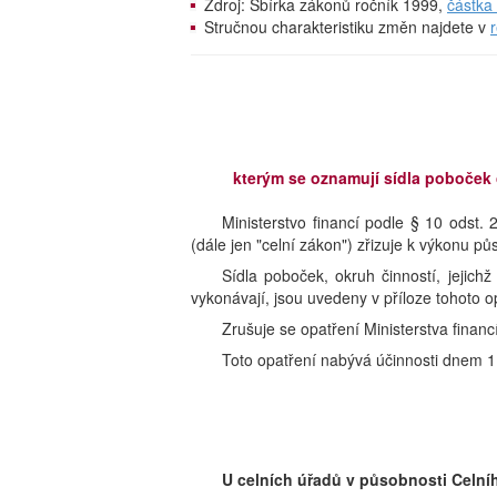
Zdroj: Sbírka zákonů ročník 1999,
částka
Stručnou charakteristiku změn najdete v
kterým se oznamují sídla poboček 
Ministerstvo financí podle § 10 odst.
(dále jen "celní zákon") zřizuje k výkonu p
Sídla poboček, okruh činností, jejich
vykonávají, jsou uvedeny v příloze tohoto o
Zrušuje se opatření Ministerstva finan
Toto opatření nabývá účinnosti dnem 1
U celních úřadů v působnosti Celního