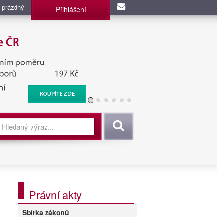
 prázdný
Přihlášení
užba, BIS, Zpravodajské
Vyhledat
Právní akty
Sbírka zákonů