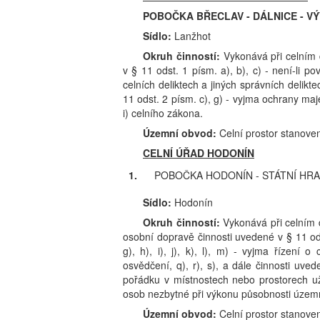
POBOČKA BŘECLAV - DÁLNICE - V
Sídlo:
Lanžhot
Okruh činností:
Vykonává při celním 
v § 11 odst. 1 písm. a), b), c) - není-li po
celních deliktech a jiných správních delikt
11 odst. 2 písm. c), g) - vyjma ochrany ma
i) celního zákona.
Územní obvod:
Celní prostor stanove
CELNÍ ÚŘAD HODONÍN
1.
POBOČKA HODONÍN - STÁTNÍ HRA
Sídlo:
Hodonín
Okruh činností:
Vykonává při celním 
osobní dopravě činnosti uvedené v § 11 odst
g), h), i), j), k), l), m) - vyjma řízení 
osvědčení, q), r), s), a dále činnosti uv
pořádku v místnostech nebo prostorech už
osob nezbytné při výkonu působnosti územní
Územní obvod:
Celní prostor stanov