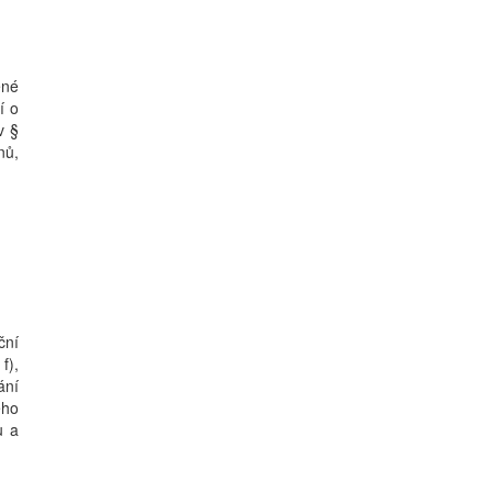
ené
í o
v §
nů,
ční
f),
ání
ého
u a