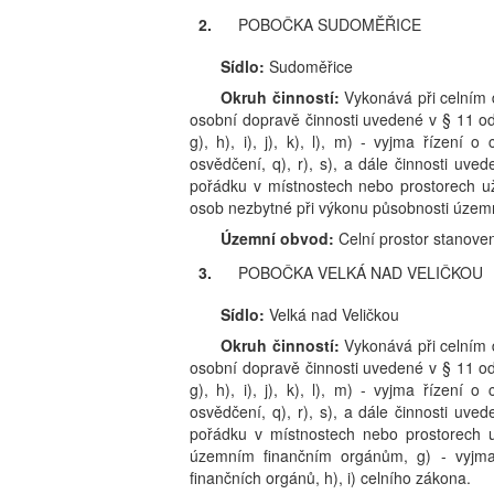
2.
POBOČKA SUDOMĚŘICE
Sídlo:
Sudoměřice
Okruh činností:
Vykonává při celním 
osobní dopravě činnosti uvedené v § 11 odst
g), h), i), j), k), l), m) - vyjma řízení 
osvědčení, q), r), s), a dále činnosti uv
pořádku v místnostech nebo prostorech už
osob nezbytné při výkonu působnosti územní
Územní obvod:
Celní prostor stanov
3.
POBOČKA VELKÁ NAD VELIČKOU
Sídlo:
Velká nad Veličkou
Okruh činností:
Vykonává při celním 
osobní dopravě činnosti uvedené v § 11 odst
g), h), i), j), k), l), m) - vyjma řízení 
osvědčení, q), r), s), a dále činnosti uv
pořádku v místnostech nebo prostorech u
územním finančním orgánům, g) - vyjma
finančních orgánů, h), i) celního zákona.