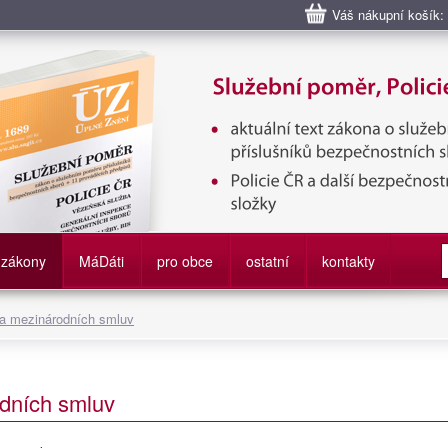
Váš nákupní košík:
bní poměr příslušníků bezpečnostních sborů, Policie ČR, Vězeňská sl
služby
zákony
M
á
D
áti
pro obce
ostatní
kontakty
 a mezinárodních smluv
dních smluv