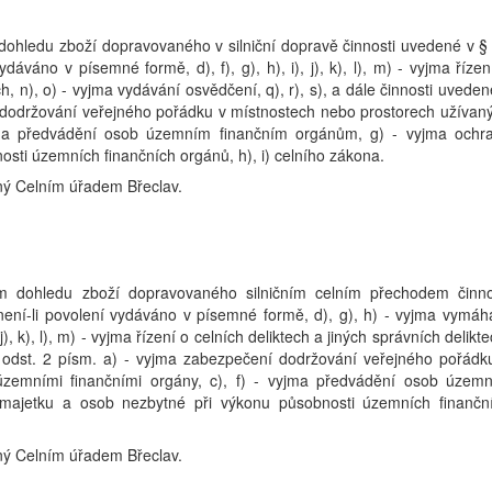
dohledu zboží dopravovaného v silniční dopravě činnosti uvedené v §
ydáváno v písemné formě, d), f), g), h), i), j), k), l), m) - vyjma řízen
ch, n), o) - vyjma vydávání osvědčení, q), r), s), a dále činnosti uveden
í dodržování veřejného pořádku v místnostech nebo prostorech užívan
yjma předvádění osob územním finančním orgánům, g) - vyjma ochr
sti územních finančních orgánů, h), i) celního zákona.
ný Celním úřadem Břeclav.
m dohledu zboží dopravovaného silničním celním přechodem činno
 není-li povolení vydáváno v písemné formě, d), g), h) - vyjma vymáh
, k), l), m) - vyjma řízení o celních deliktech a jiných správních delikte
11 odst. 2 písm. a) - vyjma zabezpečení dodržování veřejného pořádk
územními finančními orgány, c), f) - vyjma předvádění osob územ
majetku a osob nezbytné při výkonu působnosti územních finančn
ný Celním úřadem Břeclav.