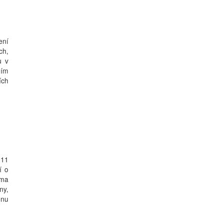
ení
ch,
u v
ním
ích
 11
í o
jma
ny,
onu