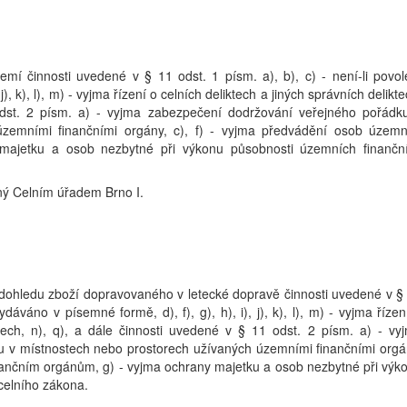
mí činnosti uvedené v § 11 odst. 1 písm. a), b), c) - není-li povol
j), k), l), m) - vyjma řízení o celních deliktech a jiných správních delikte
odst. 2 písm. a) - vyjma zabezpečení dodržování veřejného pořádk
územními finančními orgány, c), f) - vyjma předvádění osob územ
majetku a osob nezbytné při výkonu působnosti územních finančn
ný Celním úřadem Brno I.
dohledu zboží dopravovaného v letecké dopravě činnosti uvedené v §
ydáváno v písemné formě, d), f), g), h), i), j), k), l), m) - vyjma řízen
ktech, n), q), a dále činnosti uvedené v § 11 odst. 2 písm. a) - vy
 v místnostech nebo prostorech užívaných územními finančními orgá
nančním orgánům, g) - vyjma ochrany majetku a osob nezbytné při výk
celního zákona.