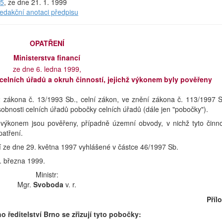
 5
, ze dne 21. 1. 1999
redakční anotaci předpisu
OPATŘENÍ
Ministerstva financí
ze dne 6. ledna 1999,
celních úřadů a okruh činností, jejichž výkonem byly pověřeny
 2 zákona č. 13/1993 Sb., celní zákon, ve znění zákona č. 113/1997 S
ůsobnosti celních úřadů pobočky celních úřadů (dále jen "pobočky").
ž výkonem jsou pověřeny, případně územní obvody, v nichž tyto činno
patření.
cí ze dne 29. května 1997 vyhlášené v částce 46/1997 Sb.
. března 1999.
Ministr:
Mgr.
Svoboda
v. r.
Příl
 ředitelství Brno se zřizují tyto pobočky: