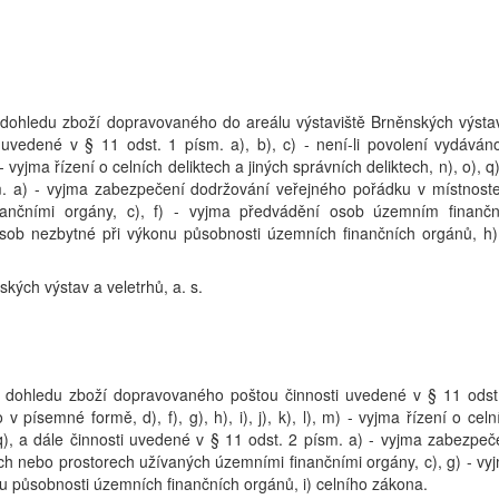
dohledu zboží dopravovaného do areálu výstaviště Brněnských výsta
i uvedené v § 11 odst. 1 písm. a), b), c) - není-li povolení vydáván
m) - vyjma řízení o celních deliktech a jiných správních deliktech, n), o), q)
m. a) - vyjma zabezpečení dodržování veřejného pořádku v místnost
nančními orgány, c), f) - vyjma předvádění osob územním finanč
ob nezbytné při výkonu působnosti územních finančních orgánů, h),
kých výstav a veletrhů, a. s.
 dohledu zboží dopravovaného poštou činnosti uvedené v § 11 odst
v písemné formě, d), f), g), h), i), j), k), l), m) - vyjma řízení o celn
, q), a dále činnosti uvedené v § 11 odst. 2 písm. a) - vyjma zabezpeč
h nebo prostorech užívaných územními finančními orgány, c), g) - vy
u působnosti územních finančních orgánů, i) celního zákona.