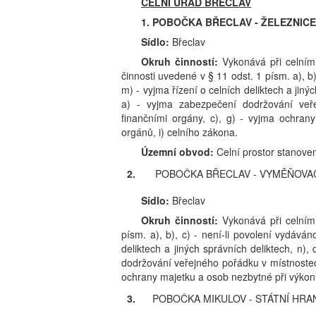
CELNÍ ÚŘAD BŘECLAV
1. POBOČKA BŘECLAV - ŽELEZNICE
Sídlo:
Břeclav
Okruh činností:
Vykonává při celním
činnosti uvedené v § 11 odst. 1 písm. a), b), 
m) - vyjma řízení o celních deliktech a jiný
a) - vyjma zabezpečení dodržování veř
finančními orgány, c), g) - vyjma ochra
orgánů, i) celního zákona.
Územní obvod:
Celní prostor stanove
2.
POBOČKA BŘECLAV - VYMĚŇOVA
Sídlo:
Břeclav
Okruh činností:
Vykonává při celním
písm. a), b), c) - není-li povolení vydáváno 
deliktech a jiných správních deliktech, n)
dodržování veřejného pořádku v místnostec
ochrany majetku a osob nezbytné při výkon
3.
POBOČKA MIKULOV - STÁTNÍ HRA