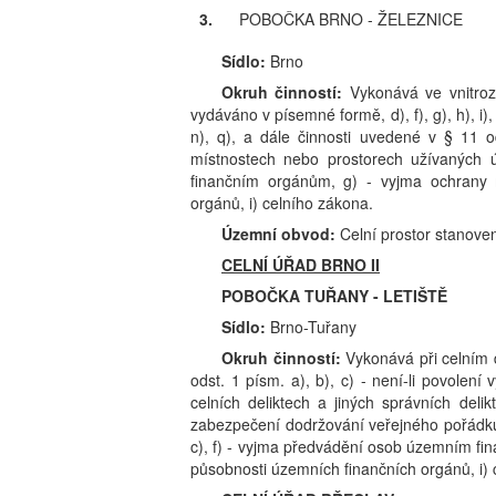
3.
POBOČKA BRNO - ŽELEZNICE
Sídlo:
Brno
Okruh činností:
Vykonává ve vnitroze
vydáváno v písemné formě, d), f), g), h), i), 
n), q), a dále činnosti uvedené v § 11 
místnostech nebo prostorech užívaných 
finančním orgánům, g) - vyjma ochrany 
orgánů, i) celního zákona.
Územní obvod:
Celní prostor stanove
CELNÍ ÚŘAD BRNO II
POBOČKA TUŘANY - LETIŠTĚ
Sídlo:
Brno-Tuřany
Okruh činností:
Vykonává při celním 
odst. 1 písm. a), b), c) - není-li povolení v
celních deliktech a jiných správních deli
zabezpečení dodržování veřejného pořádku
c), f) - vyjma předvádění osob územním fi
působnosti územních finančních orgánů, i) 