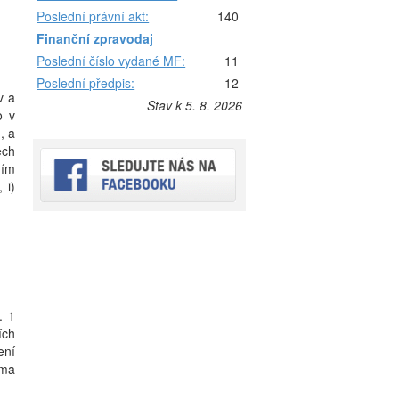
Poslední právní akt:
140
Finanční zpravodaj
Poslední číslo vydané MF:
11
Poslední předpis:
12
v a
Stav k 5. 8. 2026
o v
, a
ech
ním
 i)
. 1
ích
ení
jma