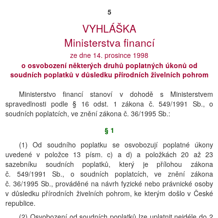
5
VYHLÁŠKA
Ministerstva financí
ze dne 14. prosince 1998
o osvobození některých druhů poplatných úkonů od
soudních poplatků v důsledku přírodních živelních pohrom
Ministerstvo financí stanoví v dohodě s Ministerstvem
spravedlnosti podle § 16 odst. 1 zákona č. 549/1991 Sb., o
soudních poplatcích, ve znění zákona č. 36/1995 Sb.:
§ 1
(1) Od soudního poplatku se osvobozují poplatné úkony
uvedené v položce 13 písm. c) a d) a položkách 20 až 23
sazebníku soudních poplatků, který je přílohou zákona
č. 549/1991 Sb., o soudních poplatcích, ve znění zákona
č. 36/1995 Sb., prováděné na návrh fyzické nebo právnické osoby
v důsledku přírodních živelních pohrom, ke kterým došlo v České
republice.
(2) Osvobození od soudních poplatků lze uplatnit nejdéle do 2