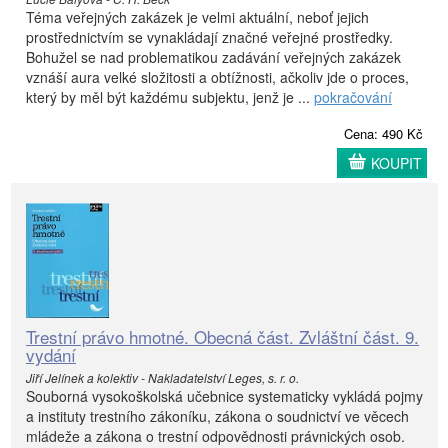
Téma veřejných zakázek je velmi aktuální, neboť jejich
prostřednictvím se vynakládají značné veřejné prostředky.
Bohužel se nad problematikou zadávání veřejných zakázek
vznáší aura velké složitosti a obtížnosti, ačkoliv jde o proces,
který by měl být každému subjektu, jenž je ...
pokračování
Cena: 490 Kč
KOUPIT
Trestní právo hmotné. Obecná část. Zvláštní část. 9.
vydání
Jiří Jelínek a kolektiv - Nakladatelství Leges, s. r. o.
Souborná vysokoškolská učebnice systematicky vykládá pojmy
a instituty trestního zákoníku, zákona o soudnictví ve věcech
mládeže a zákona o trestní odpovědnosti právnických osob.