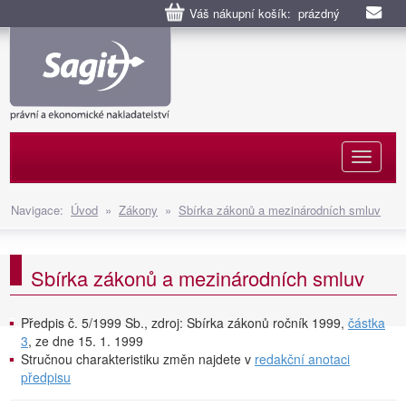
Váš nákupní košík: prázdný
Naviga
Navigace:
Úvod
»
Zákony
»
Sbírka zákonů a mezinárodních smluv
Sbírka zákonů a mezinárodních smluv
Předpis č. 5/1999 Sb., zdroj: Sbírka zákonů ročník 1999,
částka
3
, ze dne 15. 1. 1999
Stručnou charakteristiku změn najdete v
redakční anotaci
předpisu