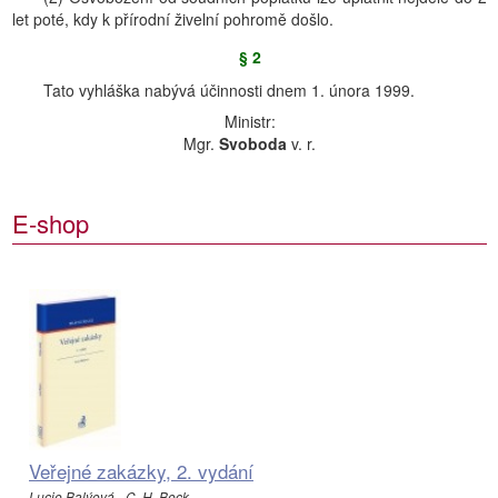
let poté, kdy k přírodní živelní pohromě došlo.
§ 2
Tato vyhláška nabývá účinnosti dnem 1. února 1999.
Ministr:
Mgr.
Svoboda
v. r.
E-shop
Veřejné zakázky, 2. vydání
Lucie Balýová - C. H. Beck