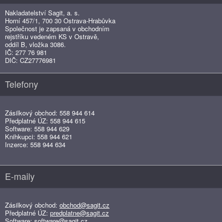
Nakladatelství Sagit, a. s.
Horní 457/1, 700 30 Ostrava-Hrabůvka
Společnost je zapsaná v obchodním
rejstříku vedeném KS v Ostravě,
oddíl B, vložka 3086.
IČ: 277 76 981
DIČ: CZ27776981
Telefony
Zásilkový obchod: 558 944 614
Předplatné ÚZ: 558 944 615
Software: 558 944 629
Knihkupci: 558 944 621
Inzerce: 558 944 634
E-maily
Zásilkový obchod:
obchod@sagit.cz
Předplatné ÚZ:
predplatne@sagit.cz
Software:
software@sagit.cz