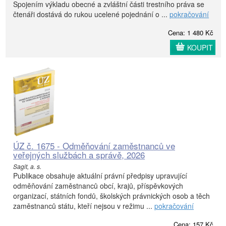
Spojením výkladu obecné a zvláštní části trestního práva se
čtenáři dostává do rukou ucelené pojednání o ...
pokračování
Cena: 1 480 Kč
KOUPIT
ÚZ č. 1675 - Odměňování zaměstnanců ve
veřejných službách a správě, 2026
Sagit, a. s.
Publikace obsahuje aktuální právní předpisy upravující
odměňování zaměstnanců obcí, krajů, příspěvkových
organizací, státních fondů, školských právnických osob a těch
zaměstnanců státu, kteří nejsou v režimu ...
pokračování
Cena: 157 Kč