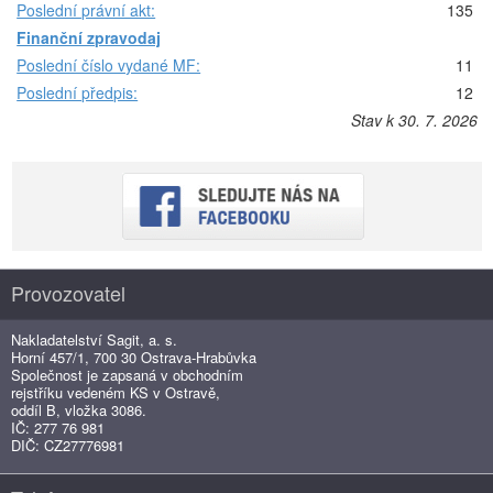
Poslední právní akt:
135
Finanční zpravodaj
Poslední číslo vydané MF:
11
Poslední předpis:
12
Stav k 30. 7. 2026
Provozovatel
Nakladatelství Sagit, a. s.
Horní 457/1, 700 30 Ostrava-Hrabůvka
Společnost je zapsaná v obchodním
rejstříku vedeném KS v Ostravě,
oddíl B, vložka 3086.
IČ: 277 76 981
DIČ: CZ27776981