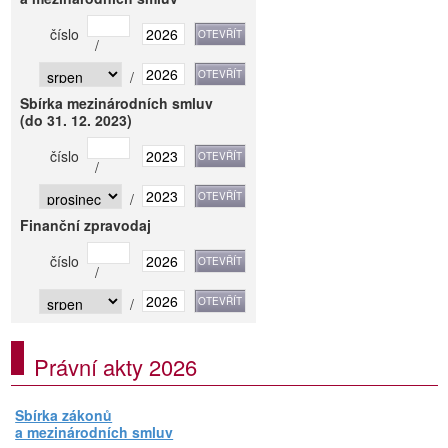
číslo
/
/
Sbírka mezinárodních smluv
(do 31. 12. 2023)
číslo
/
/
Finanční zpravodaj
číslo
/
/
Právní akty 2026
Sbírka zákonů
a mezinárodních smluv