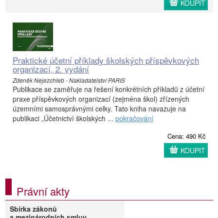
KOUPIT
Praktické účetní příklady školských příspěvkových
organizací, 2. vydání
Zdeněk Nejezchleb - Nakladatelství PARIS
Publikace se zaměřuje na řešení konkrétních příkladů z účetní
praxe příspěvkových organizací (zejména škol) zřízených
územními samosprávnými celky. Tato kniha navazuje na
publikaci „Účetnictví školských ...
pokračování
Cena: 490 Kč
KOUPIT
Právní akty
Sbírka zákonů
a mezinárodních smluv