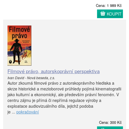
Cena: 1 989 Kč
KOUPIT
Filmové právo, autorskoprávní perspektiva
Ivan David - Nová beseda, z.s.
Autor zkoumá filmové právo z autorskoprávního hlediska a
skrze historické a mezioborové průhledy pojímá kinematografii
jako kulturní a ekonomický, ale především právní fenomén. V
centru zájmu je přímá či nepřímá regulace výroby a
exploatace audiovizuálního díla, jejichž podoba
je ...
pokračování
Cena: 300 Kč