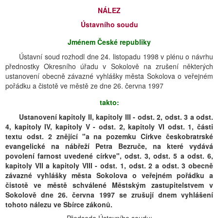
NÁLEZ
Ústavního soudu
Jménem České republiky
Ústavní soud rozhodl dne 24. listopadu 1998 v plénu o návrhu
přednostky Okresního úřadu v Sokolově na zrušení některých
ustanovení obecně závazné vyhlášky města Sokolova o veřejném
pořádku a čistotě ve městě ze dne 26. června 1997
takto:
Ustanovení kapitoly II, kapitoly III - odst. 2, odst. 3 a odst.
4, kapitoly IV, kapitoly V - odst. 2, kapitoly VI odst. 1, části
textu odst. 2 znějící "a na pozemku Církve českobratrské
evangelické na nábřeží Petra Bezruče, na které vydává
povolení farnost uvedené církve", odst. 3, odst. 5 a odst. 6,
kapitoly VII a kapitoly VIII - odst. 1, odst. 2 a odst. 3 obecně
závazné vyhlášky města Sokolova o veřejném pořádku a
čistotě ve městě schválené Městským zastupitelstvem v
Sokolově dne 26. června 1997 se zrušují dnem vyhlášení
tohoto nálezu ve Sbírce zákonů.