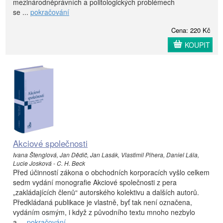
mezinárodněprávních a politologických problémech
se ...
pokračování
Cena: 220 Kč
KOUPIT
Akciové společnosti
Ivana Štenglová, Jan Dědič, Jan Lasák, Vlastimil Pihera, Daniel Lála,
Lucie Josková - C. H. Beck
Před účinností zákona o obchodních korporacích vyšlo celkem
sedm vydání monografie Akciové společnosti z pera
„zakládajících členů“ autorského kolektivu a dalších autorů.
Předkládaná publikace je vlastně, byť tak není označena,
vydáním osmým, i když z původního textu mnoho nezbylo
a ...
pokračování