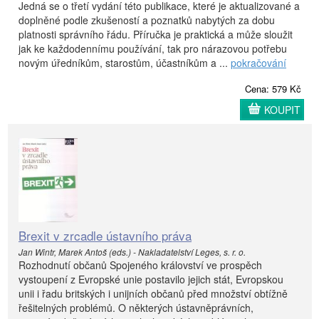
Jedná se o třetí vydání této publikace, které je aktualizované a
doplněné podle zkušeností a poznatků nabytých za dobu
platnosti správního řádu. Příručka je praktická a může sloužit
jak ke každodennímu používání, tak pro nárazovou potřebu
novým úředníkům, starostům, účastníkům a ...
pokračování
Cena: 579 Kč
KOUPIT
Brexit v zrcadle ústavního práva
Jan Wintr, Marek Antoš (eds.) - Nakladatelství Leges, s. r. o.
Rozhodnutí občanů Spojeného království ve prospěch
vystoupení z Evropské unie postavilo jejich stát, Evropskou
unii i řadu britských i unijních občanů před množství obtížně
řešitelných problémů. O některých ústavněprávních,