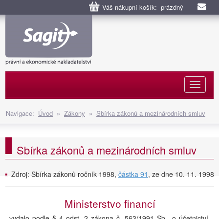
Váš nákupní košík: prázdný
Naviga
Navigace:
Úvod
»
Zákony
»
Sbírka zákonů a mezinárodních smluv
Sbírka zákonů a mezinárodních smluv
Zdroj: Sbírka zákonů ročník 1998,
částka 91
, ze dne 10. 11. 1998
Ministerstvo financí
vydalo podle § 4 odst. 2 zákona č. 563/1991 Sb., o účetnictví,