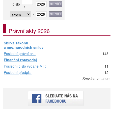
číslo
/
/
Právní akty 2026
Sbírka zákonů
a mezinárodních smluv
Poslední právní akt:
143
Finanční zpravodaj
Poslední číslo vydané MF:
11
Poslední předpis:
12
Stav k 6. 8. 2026