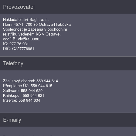
Provozovatel
Nakladatelství Sagit, a. s.
Horní 457/1, 700 30 Ostrava-Hrabůvka
Společnost je zapsaná v obchodním
rejstříku vedeném KS v Ostravě,
oddíl B, vložka 3086.
IČ: 277 76 981
DIČ: CZ27776981
Telefony
Zásilkový obchod: 558 944 614
Předplatné ÚZ: 558 944 615
Software: 558 944 629
Knihkupci: 558 944 621
Inzerce: 558 944 634
E-maily