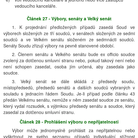
vedoucího kanceláře.
Článek 27 - Výbory, senáty a Velký senát
1. K projednání předložených případů zasedá Soud ve
výborech složených ze tří soudců, v senátech složených ze sedmi
soudců a ve Velkém senátu složeném ze sedmnácti soudců.
Senáty Soudu zřizují výbory na pevně stanovené období.
2. Členem senátu a Velkého senátu bude ex officio soudce
zvolený za dotčenou smluvní stranu nebo, pokud takový není nebo
není schopen zasedat, osoba jím určená, aby zasedala jako
soudce.
3. Velký senát se dále skládá z předsedy soudu,
místopředsedů, předsedů senátů a dalších soudců vybraných v
souladu s jednacím řádem Soudu. Je-li případ podle článku 43
předán Velkému senátu, nemůže v něm zasedat soudce ze senátu,
který vydal rozsudek, s výjimkou předsedy senátu a soudce, který
zasedal za dotčenou smluvní stranu.
Článek 28 - Prohlášení výboru o nepřijatelnosti
Výbor může jednomyslně prohlásit za nepřijatelnou nebo
vyškrtnout ze svého seznamu případů individuální stížnost