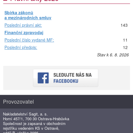
Sbírka zákonů
a mezinárodních smluv
Poslední právní akt:
143
Finanční zpravodaj
Poslední číslo vydané MF:
11
Poslední předpis:
12
Stav k 6. 8. 2026
Provozovatel
Nakladatelství Sagit, a. s.
Horní 457/1, 700 30 Ostrava-Hrabůvka
Společnost je zapsaná v obchodním
rejstříku vedeném KS v Ostravě,
oddíl B, vložka 3086.