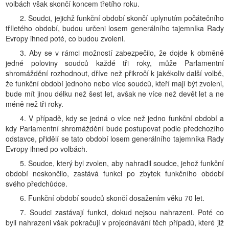
volbách však skončí koncem třetího roku.
2. Soudci, jejichž funkční období skončí uplynutím počátečního
tříletého období, budou určeni losem generálního tajemníka Rady
Evropy ihned poté, co budou zvoleni.
3. Aby se v rámci možností zabezpečilo, že dojde k obměně
jedné poloviny soudců každé tři roky, může Parlamentní
shromáždění rozhodnout, dříve než přikročí k jakékoliv další volbě,
že funkční období jednoho nebo více soudců, kteří mají být zvoleni,
bude mít jinou délku než šest let, avšak ne více než devět let a ne
méně než tři roky.
4. V případě, kdy se jedná o více než jedno funkční období a
kdy Parlamentní shromáždění bude postupovat podle předchozího
odstavce, přidělí se tato období losem generálního tajemníka Rady
Evropy ihned po volbách.
5. Soudce, který byl zvolen, aby nahradil soudce, jehož funkční
období neskončilo, zastává funkci po zbytek funkčního období
svého předchůdce.
6. Funkční období soudců skončí dosažením věku 70 let.
7. Soudci zastávají funkci, dokud nejsou nahrazeni. Poté co
byli nahrazeni však pokračují v projednávání těch případů, které již