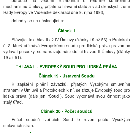
berouce na vědomí rozhodnutí o reformě kontrolního
mechanismu Úmluvy, přijatého hlavami států a vlád členských zemí
Rady Evropy ve Vídeňské deklaraci dne 9. října 1993,
dohodly se na následujícím:
Článek 1
Stávající text hlav II až IV Úmluvy (články 19 až 56) a Protokolu
č. 2, který přiznává Evropskému soudu pro lidská práva pravomoc
vydávat posudky, se nahrazuje následující hlavou II Úmluvy (články
19 až 51):
"HLAVA II - EVROPSKÝ SOUD PRO LIDSKÁ PRÁVA
Článek 19 - Ustavení Soudu
K zajištění plnění závazků, přijatých Vysokými smluvními
stranami v Úmluvě a Protokolech k ní, se zřizuje Evropský soud pro
lidská práva (dále jen "Soud"). Soud vykonává svou činnost jako
stálý úřad.
Článek 20 - Počet soudců
Počet soudců tvořících Soud je roven počtu Vysokých
smluvních stran.