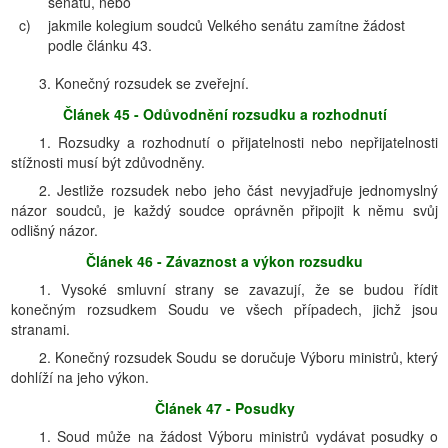
senátu, nebo
c)
jakmile kolegium soudců Velkého senátu zamítne žádost
podle článku 43.
3. Konečný rozsudek se zveřejní.
Článek 45 - Odůvodnění rozsudku a rozhodnutí
1. Rozsudky a rozhodnutí o přijatelnosti nebo nepřijatelnosti
stížnosti musí být zdůvodněny.
2. Jestliže rozsudek nebo jeho část nevyjadřuje jednomyslný
názor soudců, je každý soudce oprávněn připojit k němu svůj
odlišný názor.
Článek 46 - Závaznost a výkon rozsudku
1. Vysoké smluvní strany se zavazují, že se budou řídit
konečným rozsudkem Soudu ve všech případech, jichž jsou
stranami.
2. Konečný rozsudek Soudu se doručuje Výboru ministrů, který
dohlíží na jeho výkon.
Článek 47 - Posudky
1. Soud může na žádost Výboru ministrů vydávat posudky o