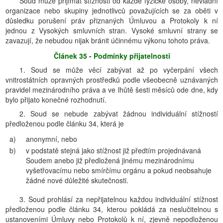
Soud může přijímat stížnosti od každé fyzické osoby, nevládní
organizace nebo skupiny jednotlivců považujících se za oběti v
důsledku porušení práv přiznaných Úmluvou a Protokoly k ní
jednou z Vysokých smluvních stran. Vysoké smluvní strany se
zavazují, že nebudou nijak bránit účinnému výkonu tohoto práva.
Článek 35 - Podmínky přijatelnosti
1. Soud se může věcí zabývat až po vyčerpání všech
vnitrostátních opravných prostředků podle všeobecně uznávaných
pravidel mezinárodního práva a ve lhůtě šesti měsíců ode dne, kdy
bylo přijato konečné rozhodnutí.
2. Soud se nebude zabývat žádnou individuální stížností
předloženou podle článku 34, která je
a)
anonymní, nebo
b)
v podstatě stejná jako stížnost již předtím projednávaná
Soudem anebo již předložená jinému mezinárodnímu
vyšetřovacímu nebo smírčímu orgánu a pokud neobsahuje
žádné nové důležité skutečnosti.
3. Soud prohlásí za nepřijatelnou každou individuální stížnost
předloženou podle článku 34, kterou pokládá za neslučitelnou s
ustanoveními Úmluvy nebo Protokolů k ní, zjevně nepodloženou