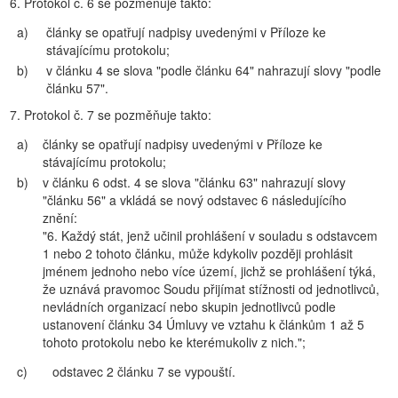
6. Protokol č. 6 se pozměňuje takto:
a)
články se opatřují nadpisy uvedenými v Příloze ke
stávajícímu protokolu;
b)
v článku 4 se slova "podle článku 64" nahrazují slovy "podle
článku 57".
7. Protokol č. 7 se pozměňuje takto:
a)
články se opatřují nadpisy uvedenými v Příloze ke
stávajícímu protokolu;
b)
v článku 6 odst. 4 se slova "článku 63" nahrazují slovy
"článku 56" a vkládá se nový odstavec 6 následujícího
znění:
"6. Každý stát, jenž učinil prohlášení v souladu s odstavcem
1 nebo 2 tohoto článku, může kdykoliv později prohlásit
jménem jednoho nebo více území, jichž se prohlášení týká,
že uznává pravomoc Soudu přijímat stížnosti od jednotlivců,
nevládních organizací nebo skupin jednotlivců podle
ustanovení článku 34 Úmluvy ve vztahu k článkům 1 až 5
tohoto protokolu nebo ke kterémukoliv z nich.";
c)
odstavec 2 článku 7 se vypouští.