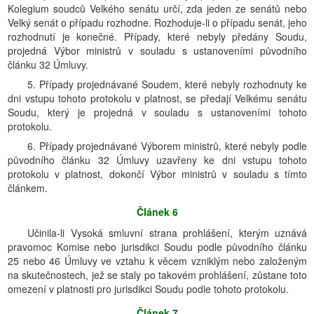
Kolegium soudců Velkého senátu určí, zda jeden ze senátů nebo
Velký senát o případu rozhodne. Rozhoduje-li o případu senát, jeho
rozhodnutí je konečné. Případy, které nebyly předány Soudu,
projedná Výbor ministrů v souladu s ustanoveními původního
článku 32 Úmluvy.
5. Případy projednávané Soudem, které nebyly rozhodnuty ke
dni vstupu tohoto protokolu v platnost, se předají Velkému senátu
Soudu, který je projedná v souladu s ustanoveními tohoto
protokolu.
6. Případy projednávané Výborem ministrů, které nebyly podle
původního článku 32 Úmluvy uzavřeny ke dni vstupu tohoto
protokolu v platnost, dokončí Výbor ministrů v souladu s tímto
článkem.
Článek 6
Učinila-li Vysoká smluvní strana prohlášení, kterým uznává
pravomoc Komise nebo jurisdikci Soudu podle původního článku
25 nebo 46 Úmluvy ve vztahu k věcem vzniklým nebo založeným
na skutečnostech, jež se staly po takovém prohlášení, zůstane toto
omezení v platnosti pro jurisdikci Soudu podle tohoto protokolu.
Článek 7