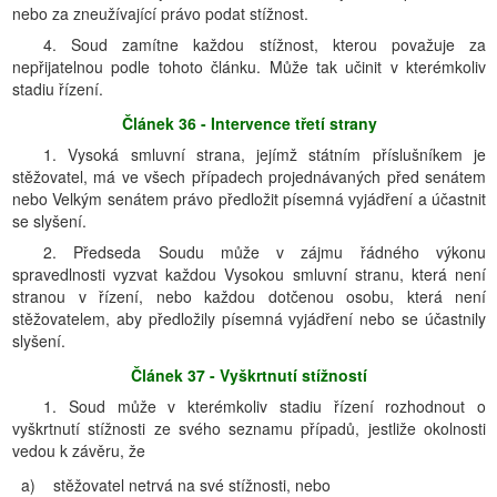
nebo za zneužívající právo podat stížnost.
4. Soud zamítne každou stížnost, kterou považuje za
nepřijatelnou podle tohoto článku. Může tak učinit v kterémkoliv
stadiu řízení.
Článek 36 - Intervence třetí strany
1. Vysoká smluvní strana, jejímž státním příslušníkem je
stěžovatel, má ve všech případech projednávaných před senátem
nebo Velkým senátem právo předložit písemná vyjádření a účastnit
se slyšení.
2. Předseda Soudu může v zájmu řádného výkonu
spravedlnosti vyzvat každou Vysokou smluvní stranu, která není
stranou v řízení, nebo každou dotčenou osobu, která není
stěžovatelem, aby předložily písemná vyjádření nebo se účastnily
slyšení.
Článek 37 - Vyškrtnutí stížností
1. Soud může v kterémkoliv stadiu řízení rozhodnout o
vyškrtnutí stížnosti ze svého seznamu případů, jestliže okolnosti
vedou k závěru, že
a)
stěžovatel netrvá na své stížnosti, nebo