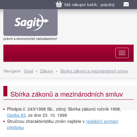
Váš nákupní košík: prázdný
Naviga
Navigace:
Úvod
»
Zákony
»
Sbírka zákonů a mezinárodních smluv
Sbírka zákonů a mezinárodních smluv
Předpis č. 243/1998 Sb., zdroj: Sbírka zákonů ročník 1998,
částka 83
, ze dne 23. 10. 1998
Stručnou charakteristiku změn najdete v
redakční anotaci
předpisu