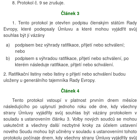
8. Protokol č. 9 se zrušuje.
Článek 3
1. Tento protokol je otevřen podpisu členským státům Rady
Evropy, které podepsaly Úmluvu a které mohou vyjádřit svůj
souhlas být jí vázány
a)
podpisem bez výhrady ratifikace, přijetí nebo schválení;
nebo
b)
podpisem s výhradou ratifikace, přijetí nebo schválení, po
kterém následuje ratifikace, přijetí nebo schválení.
2. Ratifikační listiny nebo listiny o přijetí nebo schválení budou
uloženy u generálního tajemníka Rady Evropy.
Článek 4
Tento protokol vstoupí v platnost prvním dnem měsíce
následujícího po uplynutí jednoho roku ode dne, kdy všechny
strany Úmluvy vyjádřily svůj souhlas být vázány protokolem v
souladu s ustanovením článku 3. Volby nových soudců se mohou
uskutečnit a všechny další nezbytné kroky za účelem ustavení
nového Soudu mohou být učiněny v souladu s ustanoveními tohoto
protokolu počínaje dnem, kdy všechny strany Úmluvy vyjádřily svůj