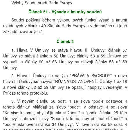
Výlohy Soudu hradí Rada Evropy.
Článek 51 - Výsady a imunity soudců
Soudci požívají během výkonu svých funkcí výsad a imunit
uvedených v článku 40 Statutu Rady Evropy a v dohodách na jeho
základě uzavřených.".
Článek 2
1. Hlava V Úmluvy se stává hlavou III Úmluvy; článek 57
Úmluvy se stává článkem 52 Úmluvy; články 58 a 59 Úmluvy se
vypouští a články 60 až 66 Úmluvy se stávají články 53 až 59
Úmluvy.
2. Hlava I Úmluvy se nazývá "PRÁVA A SVOBODY" a nová
hlava III Úmluvy se nazývá "RŮZNÁ USTANOVENÍ". Články 1 až 18
a nové články 52 až 59 Úmluvy se opatřují nadpisy uvedenými v
Příloze tohoto protokolu.
3. V novém článku 56 odst. 1 se slova "podle odstavce 4
tohoto článku" vkládají za slovo "bude"; v odstavci 4 se slova
"Komise k tomu, aby přijímala stížnosti" a "podle článku 25 této
Úmluvy" nahrazují slovy "Soudu k tomu, aby přijímal stížnosti" a
"podle ustanovení článku 34 Úmluvy". V novém článku 58 odst. 4