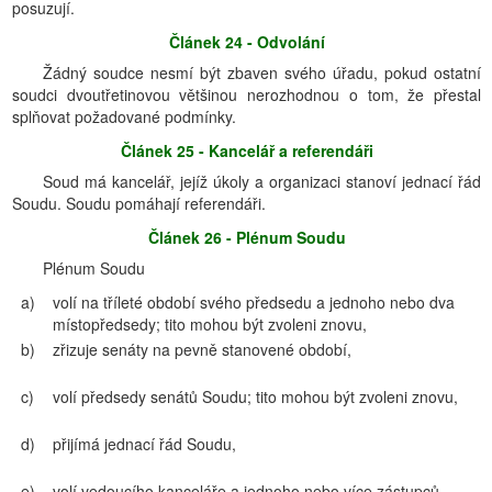
posuzují.
Článek 24 - Odvolání
Žádný soudce nesmí být zbaven svého úřadu, pokud ostatní
soudci dvoutřetinovou většinou nerozhodnou o tom, že přestal
splňovat požadované podmínky.
Článek 25 - Kancelář a referendáři
Soud má kancelář, jejíž úkoly a organizaci stanoví jednací řád
Soudu. Soudu pomáhají referendáři.
Článek 26 - Plénum Soudu
Plénum Soudu
a)
volí na tříleté období svého předsedu a jednoho nebo dva
místopředsedy; tito mohou být zvoleni znovu,
b)
zřizuje senáty na pevně stanovené období,
c)
volí předsedy senátů Soudu; tito mohou být zvoleni znovu,
d)
přijímá jednací řád Soudu,
e)
volí vedoucího kanceláře a jednoho nebo více zástupců