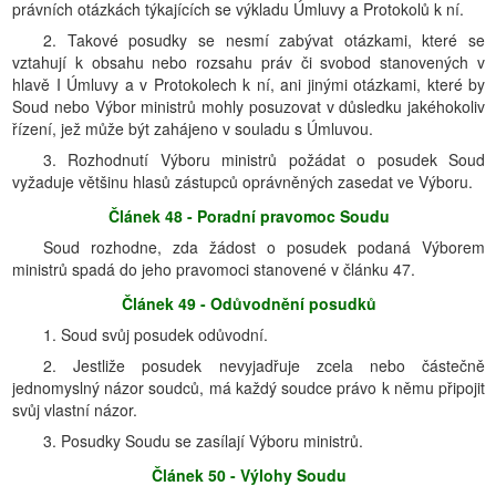
právních otázkách týkajících se výkladu Úmluvy a Protokolů k ní.
2. Takové posudky se nesmí zabývat otázkami, které se
vztahují k obsahu nebo rozsahu práv či svobod stanovených v
hlavě I Úmluvy a v Protokolech k ní, ani jinými otázkami, které by
Soud nebo Výbor ministrů mohly posuzovat v důsledku jakéhokoliv
řízení, jež může být zahájeno v souladu s Úmluvou.
3. Rozhodnutí Výboru ministrů požádat o posudek Soud
vyžaduje většinu hlasů zástupců oprávněných zasedat ve Výboru.
Článek 48 - Poradní pravomoc Soudu
Soud rozhodne, zda žádost o posudek podaná Výborem
ministrů spadá do jeho pravomoci stanovené v článku 47.
Článek 49 - Odůvodnění posudků
1. Soud svůj posudek odůvodní.
2. Jestliže posudek nevyjadřuje zcela nebo částečně
jednomyslný názor soudců, má každý soudce právo k němu připojit
svůj vlastní názor.
3. Posudky Soudu se zasílají Výboru ministrů.
Článek 50 - Výlohy Soudu