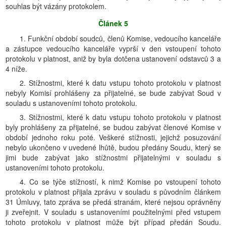
souhlas být vázány protokolem.
Článek 5
1. Funkční období soudců, členů Komise, vedoucího kanceláře
a zástupce vedoucího kanceláře vyprší v den vstoupení tohoto
protokolu v platnost, aniž by byla dotčena ustanovení odstavců 3 a
4 níže.
2. Stížnostmi, které k datu vstupu tohoto protokolu v platnost
nebyly Komisí prohlášeny za přijatelné, se bude zabývat Soud v
souladu s ustanoveními tohoto protokolu.
3. Stížnostmi, které k datu vstupu tohoto protokolu v platnost
byly prohlášeny za přijatelné, se budou zabývat členové Komise v
období jednoho roku poté. Veškeré stížnosti, jejichž posuzování
nebylo ukončeno v uvedené lhůtě, budou předány Soudu, který se
jimi bude zabývat jako stížnostmi přijatelnými v souladu s
ustanoveními tohoto protokolu.
4. Co se týče stížností, k nimž Komise po vstoupení tohoto
protokolu v platnost přijala zprávu v souladu s původním článkem
31 Úmluvy, tato zpráva se předá stranám, které nejsou oprávněny
ji zveřejnit. V souladu s ustanoveními použitelnými před vstupem
tohoto protokolu v platnost může být případ předán Soudu.