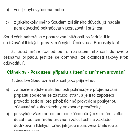
b)
věc již byla vyřešena, nebo
c)
z jakéhokoliv jiného Soudem zjištěného důvodu již nadále
není důvodné pokračovat v posuzování stížnosti.
Soud však pokračuje v posuzování stížnosti, vyžaduje-li to
dodržování lidských práv zaručených Úmluvou a Protokoly k ní.
2. Soud může rozhodnout o navrácení stížnosti do svého
seznamu případů, jestliže se domnívá, že okolnosti takový krok
odůvodňují.
Článek 38 - Posouzení případu a řízení o smírném urovnání
1. Jestliže Soud uzná stížnost jako přijatelnou,
a)
za účelem zjištění skutečností pokračuje v projednávání
případu společně se zástupci stran, a je-li to zapotřebí,
provede šetření, pro jehož účinné provedení poskytnou
zúčastněné státy všechny nezbytné prostředky,
b)
poskytuje všestrannou pomoc zúčastněným stranám s cílem
dosáhnout smírného urovnání záležitosti na základě
dodržování lidských práv, jak jsou stanovena Úmluvou a