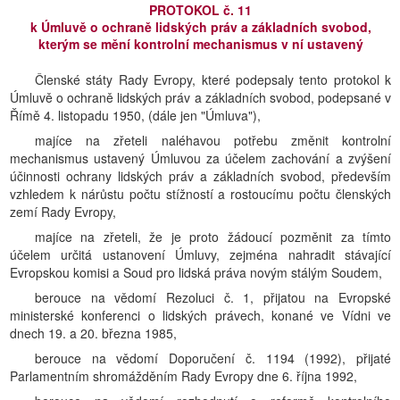
PROTOKOL č. 11
k Úmluvě o ochraně lidských práv a základních svobod,
kterým se mění kontrolní mechanismus v ní ustavený
Členské státy Rady Evropy, které podepsaly tento protokol k
Úmluvě o ochraně lidských práv a základních svobod, podepsané v
Římě 4. listopadu 1950, (dále jen "Úmluva"),
majíce na zřeteli naléhavou potřebu změnit kontrolní
mechanismus ustavený Úmluvou za účelem zachování a zvýšení
účinnosti ochrany lidských práv a základních svobod, především
vzhledem k nárůstu počtu stížností a rostoucímu počtu členských
zemí Rady Evropy,
majíce na zřeteli, že je proto žádoucí pozměnit za tímto
účelem určitá ustanovení Úmluvy, zejména nahradit stávající
Evropskou komisi a Soud pro lidská práva novým stálým Soudem,
berouce na vědomí Rezoluci č. 1, přijatou na Evropské
ministerské konferenci o lidských právech, konané ve Vídni ve
dnech 19. a 20. března 1985,
berouce na vědomí Doporučení č. 1194 (1992), přijaté
Parlamentním shromážděním Rady Evropy dne 6. října 1992,