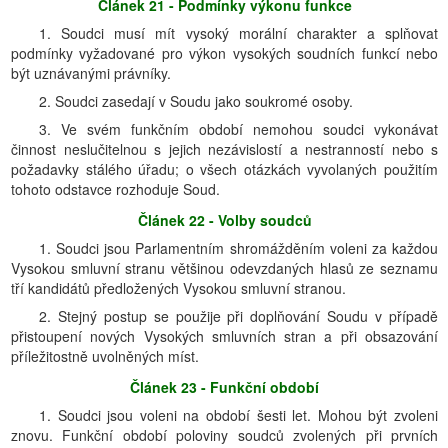
Článek 21 - Podmínky výkonu funkce
1. Soudci musí mít vysoký morální charakter a splňovat
podmínky vyžadované pro výkon vysokých soudních funkcí nebo
být uznávanými právníky.
2. Soudci zasedají v Soudu jako soukromé osoby.
3. Ve svém funkčním období nemohou soudci vykonávat
činnost neslučitelnou s jejich nezávislostí a nestranností nebo s
požadavky stálého úřadu; o všech otázkách vyvolaných použitím
tohoto odstavce rozhoduje Soud.
Článek 22 - Volby soudců
1. Soudci jsou Parlamentním shromážděním voleni za každou
Vysokou smluvní stranu většinou odevzdaných hlasů ze seznamu
tří kandidátů předložených Vysokou smluvní stranou.
2. Stejný postup se použije při doplňování Soudu v případě
přistoupení nových Vysokých smluvních stran a při obsazování
příležitostně uvolněných míst.
Článek 23 - Funkční období
1. Soudci jsou voleni na období šesti let. Mohou být zvoleni
znovu. Funkční období poloviny soudců zvolených při prvních