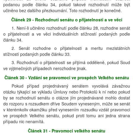
podanou podle článku 34, pokud takové rozhodnutí může být
učiněno bez dalšího přezkoumání. Toto rozhodnutí je konečné.
Článek 29 - Rozhodnutí senátu o přijatelnosti
a ve věci
1. Není-li učiněno rozhodnutí podle článku 28, rozhodne senát
o přijatelnosti a ve věci individuálních stížností podaných podle
článku 34.
2. Senát rozhodne o přijatelnosti a meritu mezistátních
stížností podaných podle článku 33.
3. Rozhodnutí o přijatelnosti se přijímá odděleně, pokud Soud
ve výjimečných případech nerozhodne jinak.
Článek 30 - Vzdání se pravomoci
ve prospěch Velkého senátu
Pokud případ projednávaný senátem vyvolává závažnou
otázku týkající se výkladu Úmluvy nebo Protokolů k ní nebo pokud
by se rozhodnutí senátu o otázce jím projednávané mohlo dostat
do rozporu s rozsudkem dříve Soudem vyneseným, může se senát
v kterémkoliv okamžiku před vynesením rozsudku vzdát pravomoci
ve prospěch Velkého senátu, pokud proti tomu ani jedna strana
případu nic nenamítá.
Článek 31 - Pravomoci velkého senátu