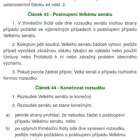
ustanoveními článku 44 odst. 2.
Článek 43 - Postoupení Velkému senátu
1. V tříměsíční lhůtě ode dne rozsudku senátu mohou strany
případu požádat ve výjimečných případech o postoupení případu
Velkému senátu.
2. Kolegium pěti soudců Velkého senátu žádosti vyhoví, jestliže
případ vyvolává závažnou otázku týkající se výkladu nebo použití
Úmluvy nebo Protokolů k ní nebo závažný problém obecného
významu.
3. Pokud porota žádost přijme, Velký senát o případu rozhodne
formou rozsudku.
Článek 44 - Konečnost rozsudku
1. Rozsudek Velkého senátu je konečný.
2. Rozsudek senátu se stane konečným,
a)
jakmile strany prohlásí, že nebudou žádat o postoupení
případu Velkému senátu, nebo
b)
po uplynutí tříměsíční lhůty ode dne vynesení rozsudku,
jestliže nebylo požádáno o postoupení případu Velkému