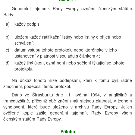
Generální tajemník Rady Evropy oznámí členským státům
Rady:
a)
každý podpis;
b)
uložení každé ratifikační listiny nebo listiny o přijetí nebo
schválení;
c)
datum vstupu tohoto protokolu nebo kteréhokoliv jeho
ustanovení v platnost v souladu s článkem 4;
d)
každý jiný úkon, oznámení nebo sdělení týkající se tohoto
protokolu.
Na důkaz tohoto níže podepsaní, kteří k tomu byli řádně
zmocněni, podepsali tento protokol.
Dáno ve Štrasburku dne 11. května 1994, v angličtině a
francouzštině, přičemž obě znění mají stejnou platnost, v jednom
vyhotovení, které bude uloženo v archivu Rady Evropy. Jejich
ověřené kopie zašle generální tajemník Rady Evropy všem
členským státům Rady Evropy.
Příloha