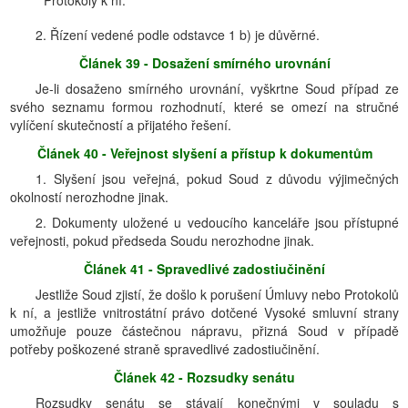
Protokoly k ní.
2. Řízení vedené podle odstavce 1 b) je důvěrné.
Článek 39 - Dosažení smírného urovnání
Je-li dosaženo smírného urovnání, vyškrtne Soud případ ze
svého seznamu formou rozhodnutí, které se omezí na stručné
vylíčení skutečností a přijatého řešení.
Článek 40 - Veřejnost slyšení
a přístup k dokumentům
1. Slyšení jsou veřejná, pokud Soud z důvodu výjimečných
okolností nerozhodne jinak.
2. Dokumenty uložené u vedoucího kanceláře jsou přístupné
veřejnosti, pokud předseda Soudu nerozhodne jinak.
Článek 41 - Spravedlivé zadostiučinění
Jestliže Soud zjistí, že došlo k porušení Úmluvy nebo Protokolů
k ní, a jestliže vnitrostátní právo dotčené Vysoké smluvní strany
umožňuje pouze částečnou nápravu, přizná Soud v případě
potřeby poškozené straně spravedlivé zadostiučinění.
Článek 42 - Rozsudky senátu
Rozsudky senátu se stávají konečnými v souladu s