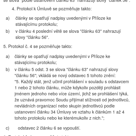
se slova "podle ustanovení článku 63" nahrazují slovy "článek 56".
4. Protokol k Úmluvě se pozměňuje takto:
a)
články se opatřují nadpisy uvedenými v Příloze ke
stávajícímu protokolu;
b)
v článku 4 poslední větě se slova "článku 63" nahrazují
slovy "článku 56".
5. Protokol č. 4 se pozměňuje takto:
a)
články se opatřují nadpisy uvedenými v Příloze ke
stávajícímu protokolu;
b)
v článku 5 odst. 3 se slova "článku 63" nahrazují slovy
"článku 56"; vkládá se nový odstavec 5 tohoto znění:
"5. Každý stát, jenž učinil prohlášení v souladu s odstavcem
1 nebo 2 tohoto článku, může kdykoliv později prohlásit
jménem jednoho nebo více území, jichž se prohlášení týká,
že uznává pravomoc Soudu přijímat stížnosti od jednotlivců,
nevládních organizací nebo skupin jednotlivců podle
ustanovení článku 34 Úmluvy ve vztahu k článkům 1 až 4
tohoto protokolu nebo ke kterémukoliv z nich.";
c)
odstavec 2 článku 6 se vypouští.