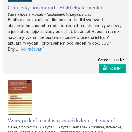
Občanský soudní řád - Praktický komentář
Dita Frintová a kolektiv - Nakladatelství Leges, s. r. o.
Publikace navazuje na dlouholetou tradici vydávání
občanského soudního řádu doplněného o stručné vysvětlivky
a judikaturu, jejíž základy položil JUDr. Josef Rubeš a na niž
navázaly významné osobnosti české procesualistiky. V
aktuálním vydání, připraveném pod vedením doc. JUDr.
Dity ...
pokračování
Cena: 2 990 Kč
KOUPIT
Vzory podání a smluv s vysvětlivkami, 4. vydání
David, Dobrovolná, T. Grygar, J. Grygar, Hrabánek, Hromada, Kovářová,
Králík, Křeček, Nová, Novotná, - Nakladatelství Leges, s. r. o.