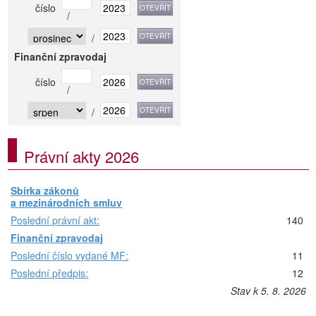
číslo
/
/
Finanční zpravodaj
číslo
/
/
Právní akty 2026
Sbírka zákonů
a mezinárodních smluv
Poslední právní akt:
140
Finanční zpravodaj
Poslední číslo vydané MF:
11
Poslední předpis:
12
Stav k 5. 8. 2026