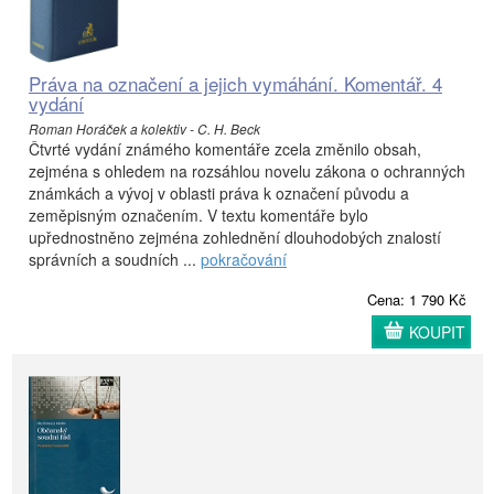
Práva na označení a jejich vymáhání. Komentář. 4
vydání
Roman Horáček a kolektiv - C. H. Beck
Čtvrté vydání známého komentáře zcela změnilo obsah,
zejména s ohledem na rozsáhlou novelu zákona o ochranných
známkách a vývoj v oblasti práva k označení původu a
zeměpisným označením. V textu komentáře bylo
upřednostněno zejména zohlednění dlouhodobých znalostí
správních a soudních ...
pokračování
Cena: 1 790 Kč
KOUPIT