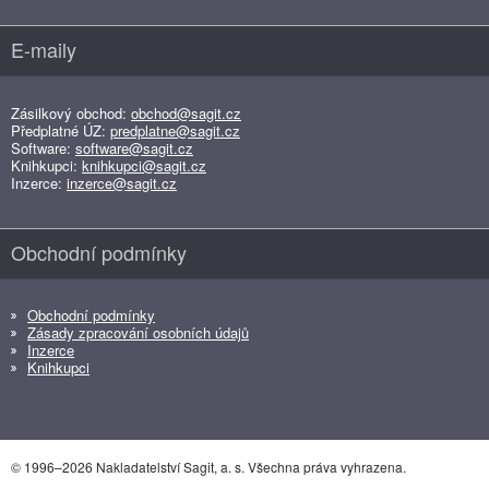
E-maily
Zásilkový obchod:
obchod@sagit.cz
Předplatné ÚZ:
predplatne@sagit.cz
Software:
software@sagit.cz
Knihkupci:
knihkupci@sagit.cz
Inzerce:
inzerce@sagit.cz
Obchodní podmínky
Obchodní podmínky
Zásady zpracování osobních údajů
Inzerce
Knihkupci
© 1996–2026 Nakladatelství Sagit, a. s. Všechna práva vyhrazena.