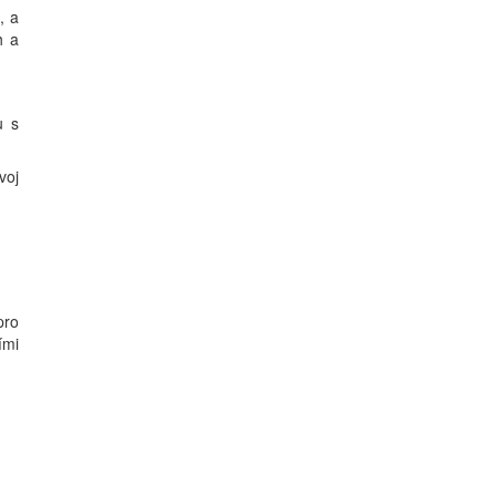
, a
h a
u s
voj
pro
ími