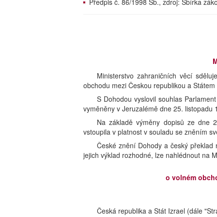
Předpis č. 86/1998 Sb., zdroj: Sbírka zá
M
Ministerstvo zahraničních věcí sděl
obchodu mezi Českou republikou a Státem I
S Dohodou vyslovil souhlas Parlament Čes
vyměněny v Jeruzalémě dne 25. listopadu 
Na základě výměny dopisů ze dne 2
vstoupila v platnost v souladu se zněním s
České znění Dohody a český překlad n
jejich výklad rozhodné, lze nahlédnout na M
o volném obcho
Česká republika a Stát Izrael (dále "Str