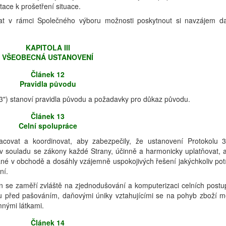
tace k prošetření situace.
at v rámci Společného výboru možnosti poskytnout si navzájem da
KAPITOLA III
VŠEOBECNÁ USTANOVENÍ
Článek 12
Pravidla původu
 3") stanoví pravidla původu a požadavky pro důkaz původu.
Článek 13
Celní spolupráce
acovat a koordinovat, aby zabezpečily, že ustanovení Protokolu 
 v souladu se zákony každé Strany, účinně a harmonicky uplatňovat, 
né v obchodě a dosáhly vzájemně uspokojivých řešení jakýchkoliv potí
ní.
n se zaměří zvláště na zjednodušování a komputerizaci celních postu
u před pašováním, daňovými úniky vztahujícími se na pohyb zboží m
ými látkami.
Článek 14