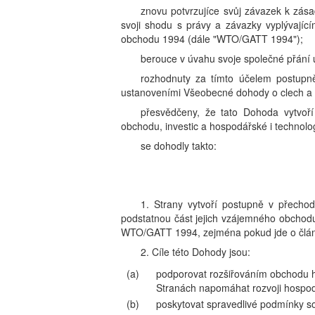
znovu potvrzujíce svůj závazek k zása
svoji shodu s právy a závazky vyplývají
obchodu 1994 (dále "WTO/GATT 1994");
berouce v úvahu svoje společné přání 
rozhodnuty za tímto účelem postupně
ustanoveními Všeobecné dohody o clech a
přesvědčeny, že tato Dohoda vytvoří
obchodu, investic a hospodářské i technolo
se dohodly takto:
1. Strany vytvoří postupně v přecho
podstatnou část jejich vzájemného obchod
WTO/GATT 1994, zejména pokud jde o člá
2. Cíle této Dohody jsou:
(a)
podporovat rozšiřováním obchodu h
Stranách napomáhat rozvoji hospodá
(b)
poskytovat spravedlivé podmínky s