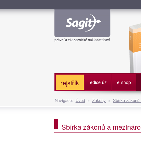
Služe
rejstřík
edice úz
e-shop
Navigace:
Úvod
»
Zákony
»
Sbírka zákonů
Sbírka zákonů a mezináro