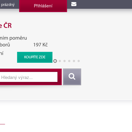
 prázdný
Přihlášení
užba, BIS, Zpravodajské
Vyhledat