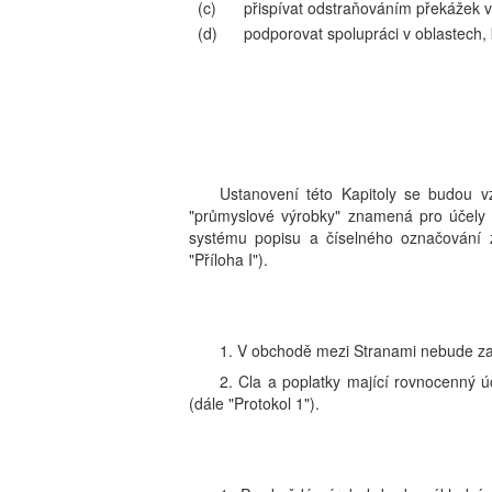
(c)
přispívat odstraňováním překážek 
(d)
podporovat spolupráci v oblastech, 
Ustanovení této Kapitoly se budou v
"průmyslové výrobky" znamená pro účely
systému popisu a číselného označování z
"Příloha I").
1. V obchodě mezi Stranami nebude z
2. Cla a poplatky mající rovnocenný 
(dále "Protokol 1").