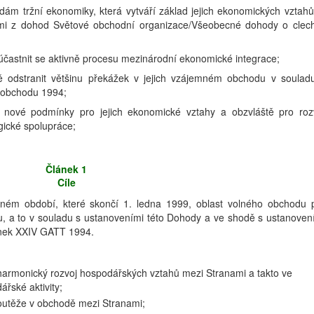
dám tržní ekonomiky, která vytváří základ jejich ekonomických vztahů
cími z dohod Světové obchodní organizace/Všeobecné dohody o clec
účastnit se aktivně procesu mezinárodní ekonomické integrace;
 odstranit většinu překážek v jejich vzájemném obchodu v soulad
 obchodu 1994;
 nové podmínky pro jejich ekonomické vztahy a obzvláště pro roz
gické spolupráce;
Článek 1
Cíle
dném období, které skončí 1. ledna 1999, oblast volného obchodu 
u, a to v souladu s ustanoveními této Dohody a ve shodě s ustanoven
nek XXIV GATT 1994.
armonický rozvoj hospodářských vztahů mezi Stranami a takto ve
řské aktivity;
outěže v obchodě mezi Stranami;