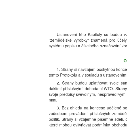
Ustanovení této Kapitoly se budou v
"zemědělské výrobky" znamená pro účely
systému popisu a číselného označování zbo
O
1. Strany si navzájem poskytnou konces
tomto Protokolu a v souladu s ustanoveními 
2. Strany budou uplatňovat svoje san
dalšími příslušnými dohodami WTO. Strany n
svoje předpisy svévolným, nespravedlivý
nimi.
3. Bez ohledu na koncese udělené po
způsobem provádění příslušných zemědělsk
politik. Strany si vzájemně písemně sdělí,
které mohou ovlivňovat podmínky obchodu