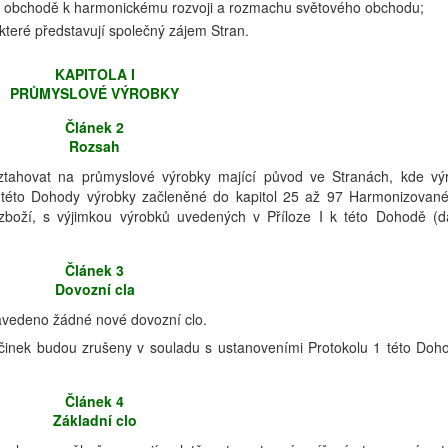
v obchodě k harmonickému rozvoji a rozmachu světového obchodu;
které představují společný zájem Stran.
KAPITOLA I
PRŮMYSLOVÉ VÝROBKY
Článek 2
Rozsah
ztahovat na průmyslové výrobky mající původ ve Stranách, kde vý
 této Dohody výrobky začleněné do kapitol 25 až 97 Harmonizovan
boží, s výjimkou výrobků uvedených v Příloze I k této Dohodě (d
Článek 3
Dovozní cla
avedeno žádné nové dovozní clo.
účinek budou zrušeny v souladu s ustanoveními Protokolu 1 této Doh
Článek 4
Základní clo