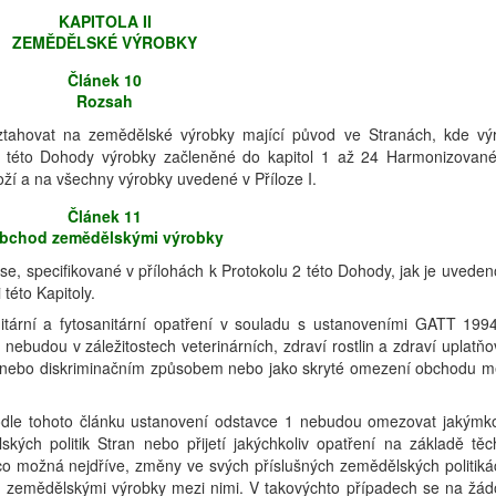
KAPITOLA II
ZEMĚDĚLSKÉ VÝROBKY
Článek 10
Rozsah
ztahovat na zemědělské výrobky mající původ ve Stranách, kde vý
 této Dohody výrobky začleněné do kapitol 1 až 24 Harmonizovan
ží a na všechny výrobky uvedené v Příloze I.
Článek 11
bchod zemědělskými výrobky
e, specifikované v přílohách k Protokolu 2 této Dohody, jak je uveden
této Kapitoly.
itární a fytosanitární opatření v souladu s ustanoveními GATT 199
ebudou v záležitostech veterinárních, zdraví rostlin a zdraví uplatňo
m nebo diskriminačním způsobem nebo jako skryté omezení obchodu m
dle tohoto článku ustanovení odstavce 1 nebudou omezovat jakýmko
ých politik Stran nebo přijetí jakýchkoliv opatření na základě těc
 co možná nejdříve, změny ve svých příslušných zemědělských politiká
 zemědělskými výrobky mezi nimi. V takovýchto případech se na žád