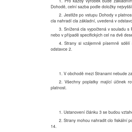
1. Pro každý výrobek bude základním
Dohodě, celní sazba podle doložky nejvyšší
2. Jestliže po vstupu Dohody v platno
cla nahradí cla základní, uvedená v odstavc
3. Snížená cla vypočtená v souladu s
nebo v případě specifických cel na dvě des
4. Strany si vzájemně písemně sdělí 
odstavce 2.
1. V obchodě mezi Stranami nebude za
2. Všechny poplatky mající účinek 
platnost.
1. Ustanovení článku 3 se budou vztaho
2. Strany mohou nahradit clo fiskální p
14.