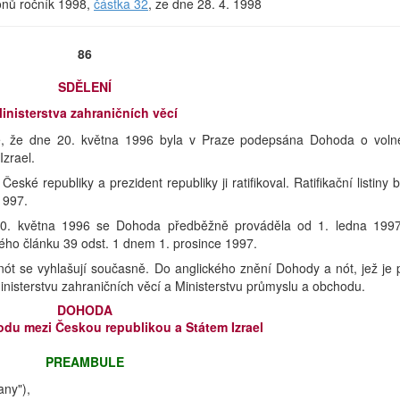
konů ročník 1998,
částka 32
, ze dne 28. 4. 1998
86
SDĚLENÍ
inisterstva zahraničních věcí
uje, že dne 20. května 1996 byla v Praze podepsána Dohoda o vol
zrael.
ké republiky a prezident republiky ji ratifikoval. Ratifikační listiny b
1997.
0. května 1996 se Dohoda předběžně prováděla od 1. ledna 199
vého článku 39 odst. 1 dnem 1. prosince 1997.
ót se vyhlašují současně. Do anglického znění Dohody a nót, jež je 
inisterstvu zahraničních věcí a Ministerstvu průmyslu a obchodu.
DOHODA
du mezi Českou republikou a Státem Izrael
PREAMBULE
any"),