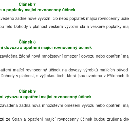
Článek 7
a a poplatky mající rovnocenný účinek
vedeno žádné nové vývozní clo nebo poplatek mající rovnocenný účin
u této Dohody v platnost veškerá vývozní cla a veškeré poplatky maj
Článek 8
í dovozu a opatření mající rovnocenný účinek
zaváděna žádná nová množstevní omezení dovozu nebo opatření maj
tření mající rovnocenný účinek na dovozy výrobků majících původ
ohody v platnost, s výjimkou těch, která jsou uvedena v Přílohách II
Článek 9
í vývozu a opatření mající rovnocenný účinek
zaváděna žádná nová množstevní omezení vývozu nebo opatření maj
zů ze Stran a opatření mající rovnocenný účinek budou zrušena d