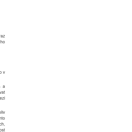
raz
ého
o v
4 a
vat
ezi
liv
hto
ch,
ost