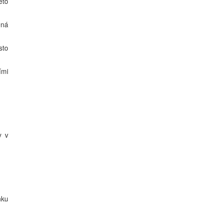
éto
ená
sto
ími
y v
nku