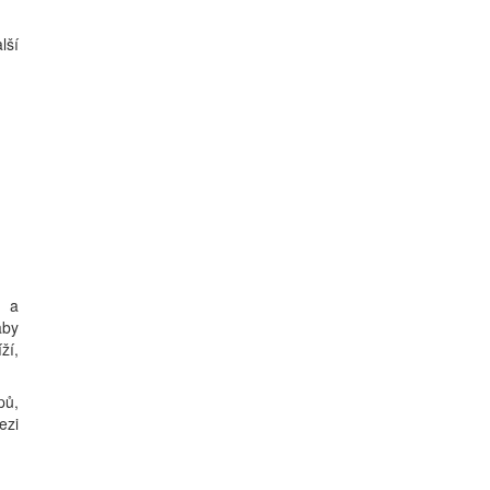
lší
3 a
aby
ží,
pů,
ezi