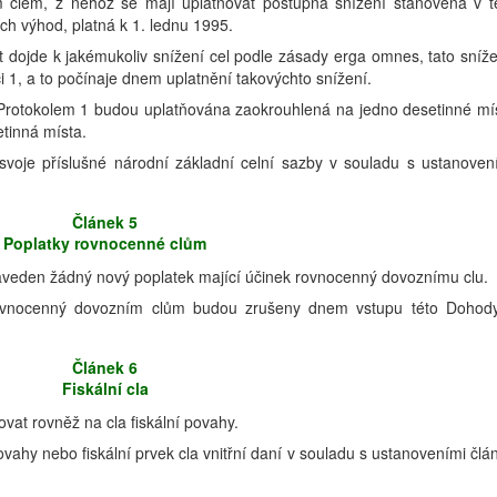
 clem, z něhož se mají uplatňovat postupná snížení stanovená v t
ch výhod, platná k 1. lednu 1995.
st dojde k jakémukoliv snížení cel podle zásady erga omnes, tato sníž
i 1, a to počínaje dnem uplatnění takovýchto snížení.
 Protokolem 1 budou uplatňována zaokrouhlená na jedno desetinné mí
etinná místa.
svoje příslušné národní základní celní sazby v souladu s ustanoven
Článek 5
Poplatky rovnocenné clům
veden žádný nový poplatek mající účinek rovnocenný dovoznímu clu.
rovnocenný dovozním clům budou zrušeny dnem vstupu této Dohod
Článek 6
Fiskální cla
vat rovněž na cla fiskální povahy.
ovahy nebo fiskální prvek cla vnitřní daní v souladu s ustanoveními člá