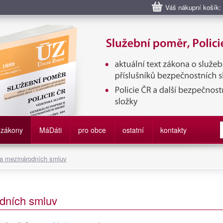
Váš nákupní košík:
bní poměr příslušníků bezpečnostních sborů, Policie ČR, Vězeňská sl
služby
zákony
M
á
D
áti
pro obce
ostatní
kontakty
 a mezinárodních smluv
dních smluv