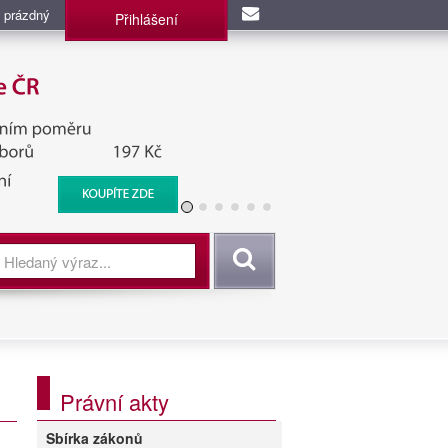
 prázdný
Přihlášení
užba, BIS, Zpravodajské
Vyhledat
Právní akty
Sbírka zákonů