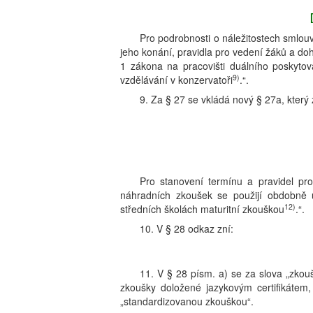
Pro podrobnosti o náležitostech smlo
jeho konání, pravidla pro vedení žáků a doh
1 zákona na pracovišti duálního poskytov
9)
vzdělávání v konzervatoři
.“.
9. Za § 27 se vkládá nový § 27a, který 
Pro stanovení termínu a pravidel pr
náhradních zkoušek se použijí obdobně 
12)
středních školách maturitní zkouškou
.“.
10. V § 28 odkaz zní:
11. V § 28 písm. a) se za slova „zkou
zkoušky doložené jazykovým certifikátem,
„standardizovanou zkouškou“.