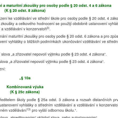
í a maturitní zkoušky pro osoby podle § 20 odst. 4 a 6 zákona
(K § 20 odst. 8 zákona)
ízení ke vzdělávání ve střední škole pro osoby podle § 20 odst. 4 zák
 zkoušky a celkového hodnocení se použijí obdobně ustanovení vyhlá
3)
 a vzdělávání v konzervatoři
.
ání maturitní zkoušky pro osoby podle § 20 odst. 6 zákona a pro způ
ovení vyhlášky o bližších podmínkách ukončování vzdělávání ve středn
jí slova „a zřizovatel nepovolí výjimku podle § 23 odst. 4 zákona“.
í slova „a zřizovatel nepovolí výjimku podle § 23 odst. 4 zákona“.
zní:
„§ 10a
Kombinovaná výuka
(K § 25c zákona)
ředitelem školy podle § 25a odst. 3 zákona a rozsah distančních pr
ustanovení vyhlášky o středním vzdělávání a vzdělávání v konzervato
13)
orném vzdělávání
pro vyšší odbornou školu.“.
 slovo „akreditovaným“ vkládají slova „nebo autorizovaným“.