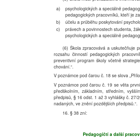
a)
psychologických a speciálně pedagogi
pedagogických pracovníků, kteří je zaji
b)
účelu a průběhu poskytování psychol
c)
právech a povinnostech studenta, žá
psychologických a speciálně pedagogi
(6) Škola zpracovává a uskutečňuje p
rozsahu činností pedagogických pracovn
preventivní program školy včetně strategi
chování.“.
V poznámce pod čarou č. 18 se slova „Příloh
V poznámce pod čarou č. 19 se věta první
předškolním, základním, středním, vyšší
předpisů, § 16 odst. 1 až 3 vyhlášky č. 27
nadaných, ve znění pozdějších předpisů.“.
16. § 38 zní:
Pedagogičtí a další pracov