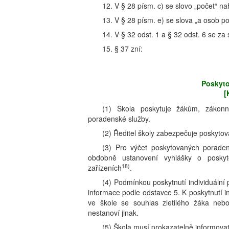
12. V § 28 písm. c) se slovo „počet“ n
13. V § 28 písm. e) se slova „a osob pod
14. V § 32 odst. 1 a § 32 odst. 6 se za
15. § 37 zní:
Poskyto
[
(1) Škola poskytuje žákům, zákonn
poradenské služby.
(2) Ředitel školy zabezpečuje poskyto
(3) Pro výčet poskytovaných poradens
obdobně ustanovení vyhlášky o poskyt
18)
zařízeních
.
(4) Podmínkou poskytnutí individuální
informace podle odstavce 5. K poskytnutí 
ve škole se souhlas zletilého žáka neb
nestanoví jinak.
(5) Škola musí prokazatelně informova