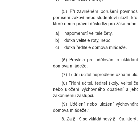
(5) Při zaviněném porušení povinnos
porušení žákovi nebo studentovi uložit, 
které nemá právní důsledky pro žáka nebo 
a)
napomenutí velitele čety,
b)
důtka velitele roty, nebo
c)
důtka ředitele domova mládeže.
(6) Pravidla pro udělování a ukládán
domova mládeže.
(7) Třídní učitel neprodleně oznámí ulož
(8) Třídní učitel, ředitel školy, velit
nebo uložení výchovného opatření a jeho
zákonnému zástupci.
(9) Udělení nebo uložení výchovné
domova mládeže.“.
8. Za § 19 se vkládá nový § 19a, který 