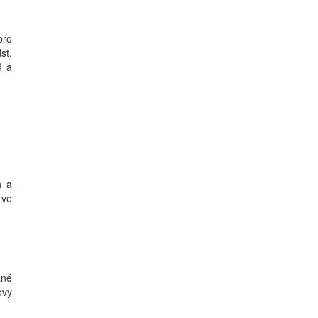
pro
st.
í a
h a
 ve
ané
ovy