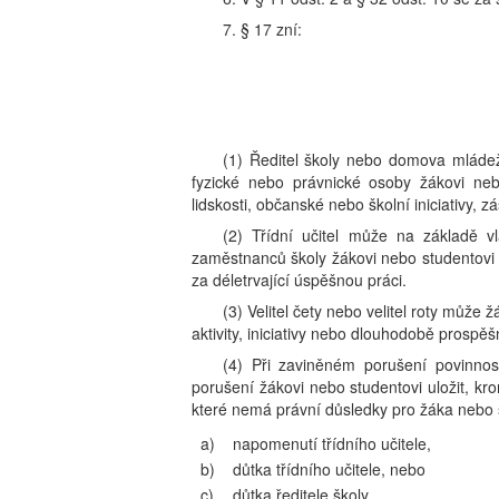
7. § 17 zní:
(1) Ředitel školy nebo domova mláde
fyzické nebo právnické osoby žákovi neb
lidskosti, občanské nebo školní iniciativy,
(2) Třídní učitel může na základě v
zaměstnanců školy žákovi nebo studentovi u
za déletrvající úspěšnou práci.
(3) Velitel čety nebo velitel roty může
aktivity, iniciativy nebo dlouhodobě prosp
(4) Při zaviněném porušení povinnos
porušení žákovi nebo studentovi uložit, 
které nemá právní důsledky pro žáka nebo 
a)
napomenutí třídního učitele,
b)
důtka třídního učitele, nebo
c)
důtka ředitele školy.