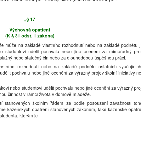
„§ 17
Výchovná opatření
(K § 31 odst. 1 zákona)
že může na základě vlastního rozhodnutí nebo na základě podnětu j
o studentovi udělit pochvalu nebo jiné ocenění za mimořádný pro
 záslužný nebo statečný čin nebo za dlouhodobou úspěšnou práci.
lastního rozhodnutí nebo na základě podnětu ostatních vyučujícíc
dělit pochvalu nebo jiné ocenění za výrazný projev školní iniciativy n
 žákovi nebo studentovi udělit pochvalu nebo jiné ocenění za výrazný pro
ěšnou činnost v rámci života v domově mládeže.
tí stanovených školním řádem lze podle posouzení závažnosti toh
kromě kázeňských opatření stanovených zákonem, také kázeňské opatře
studenta, kterým je