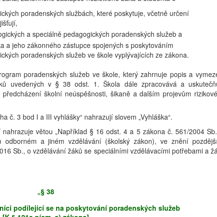
ckých poradenských službách, které poskytuje, včetně určení
šťují,
ogických a speciálně pedagogických poradenských služeb a
ka a jeho zákonného zástupce spojených s poskytováním
ckých poradenských služeb ve škole vyplývajících ze zákona.
rogram poradenských služeb ve škole, který zahrnuje popis a vymez
íků uvedených v § 38 odst. 1. Škola dále zpracovává a uskutečň
e předcházení školní neúspěšnosti, šikaně a dalším projevům rizikov
a č. 3 bod I a III vyhlášky“ nahrazují slovem „Vyhláška“.
 nahrazuje větou „Například § 16 odst. 4 a 5 zákona č. 561/2004 Sb.
m odborném a jiném vzdělávání (školský zákon), ve znění pozdějš
/2016 Sb., o vzdělávání žáků se speciálními vzdělávacími potřebami a ž
„§ 38
níci podílející se na poskytování poradenských služeb