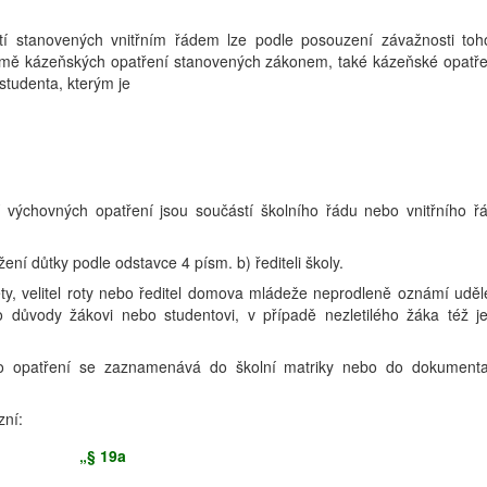
tí stanovených vnitřním řádem lze podle posouzení závažnosti toh
kromě kázeňských opatření stanovených zákonem, také kázeňské opatře
studenta, kterým je
í výchovných opatření jsou součástí školního řádu nebo vnitřního ř
ení důtky podle odstavce 4 písm. b) řediteli školy.
el čety, velitel roty nebo ředitel domova mládeže neprodleně oznámí uděl
 důvody žákovi nebo studentovi, v případě nezletilého žáka též j
ho opatření se zaznamenává do školní matriky nebo do dokument
zní:
„§ 19a