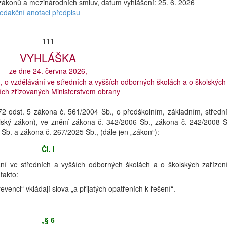
a zákonů a mezinárodních smluv, datum vyhlášení: 25. 6. 2026
redakční anotaci předpisu
111
VYHLÁŠKA
ze dne 24. června 2026,
, o vzdělávání ve středních a vyšších odborných školách a o školských
ích zřizovaných Ministerstvem obrany
72 odst. 5 zákona č. 561/2004 Sb., o předškolním, základním, středn
ský zákon), ve znění zákona č. 342/2006 Sb., zákona č. 242/2008 S
Sb. a zákona č. 267/2025 Sb., (dále jen „zákon“):
Čl. I
ní ve středních a vyšších odborných školách a o školských zařízen
takto:
revenci“ vkládají slova „a přijatých opatřeních k řešení“.
„§ 6