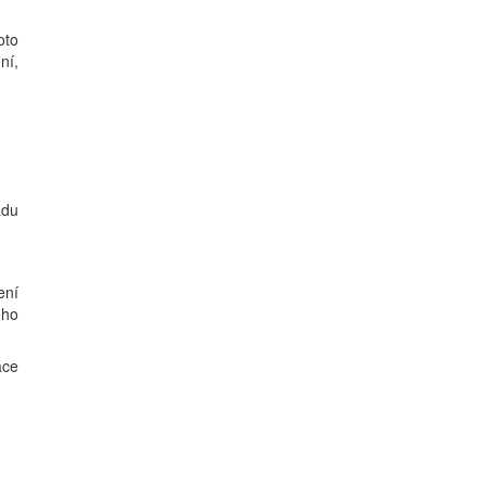
oto
ní,
ádu
ení
eho
ace