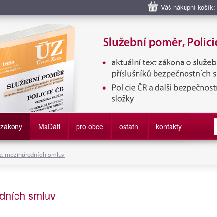
Váš nákupní košík:
bní poměr příslušníků bezpečnostních sborů, Policie ČR, Vězeňská sl
služby
zákony
M
á
D
áti
pro obce
ostatní
kontakty
 a mezinárodních smluv
dních smluv