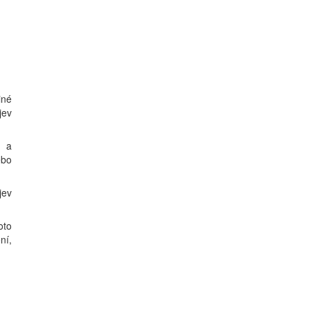
iné
jev
h a
ebo
jev
oto
ní,