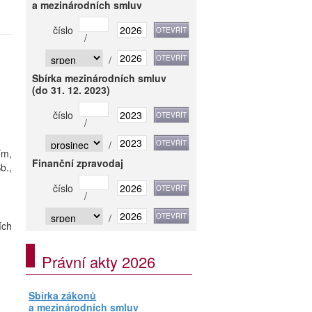
a mezinárodních smluv
číslo
/
/
Sbírka mezinárodních smluv
(do 31. 12. 2023)
číslo
/
/
ím,
Finanční zpravodaj
b.,
číslo
/
/
ích
Právní akty 2026
Sbírka zákonů
a mezinárodních smluv