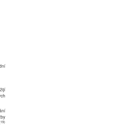
dní
ijí
ých
ání
žby
19)
s