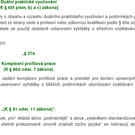
Duální praktické vyučování
[K § 65f písm. b) a c) zákona]
uvy o obsahu a rozsahu duálního praktického vyučování a podmínkách 
led ze strany osob s profesní nebo odbornou kvalifikací podle § 65e od
atele se použijí obdobně ustanovení vyhlášky o středním vzděláván
zní:
„§ 27a
Komplexní profilová práce
(K § 80d odst. 7 zákona)
o zadání komplexní profilové práce a pravidel pro konání opravnýc
ustanovení vyhlášky o bližších podmínkách ukončování vzdělávání
„(K § 81 odst. 11 zákona)“.
šek, pro“ vkládá slovo „podrobnější“ a slova „výsledkem standardizov
 včetně prokazované úrovně znalosti cizího jazyka“ se nahrazují sl