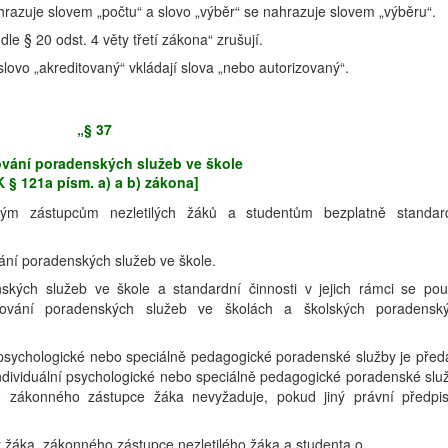
ahrazuje slovem „počtu“ a slovo „výběr“ se nahrazuje slovem „výběru“.
le § 20 odst. 4 věty třetí zákona“ zrušují.
 slovo „akreditovaný“ vkládají slova „nebo autorizovaný“.
„§ 37
vání poradenských služeb ve škole
K § 121a písm. a) a b) zákona]
ým zástupcům nezletilých žáků a studentům bezplatně standar
vání poradenských služeb ve škole.
kých služeb ve škole a standardní činnosti v jejich rámci se použ
ování poradenských služeb ve školách a školských poradensk
 psychologické nebo speciálně pedagogické poradenské služby je před
individuální psychologické nebo speciálně pedagogické poradenské slu
o zákonného zástupce žáka nevyžaduje, pokud jiný právní předpi
t žáka, zákonného zástupce nezletilého žáka a studenta o