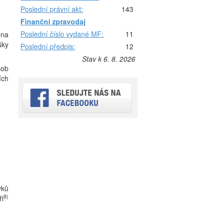
Poslední právní akt:
143
Finanční zpravodaj
Poslední číslo vydané MF:
11
ona
šky
Poslední předpis:
12
Stav k 6. 8. 2026
sob
ích
vků
9)
ři