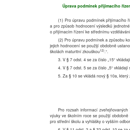
Úprava podmínek přijímacího řízen
(1) Pro úpravu podmínek přijímacího ř
a pro způsob hodnocení výsledků jednotné
o přijímacím řízení ke střednímu vzdělávání
(2) Pro úpravu podmínek a způsobu kon
jejich hodnocení se použijí obdobně ustan
12)
školách maturitní zkouškou
.“.
3. V § 7 odst. 4 se za číslo „15“ vkláda
4. V § 7 odst. 5 se za číslo „5“ vkládaj
5. Za § 10 se vkládá nový § 10a, který 
Pro rozsah informací zveřejňovaných 
výuky ve školním roce se použijí obdobně 
pro střední školu a vyhlášky o vyšším odb
6. V § 11 odst. 2 a § 32 odst. 10 se za