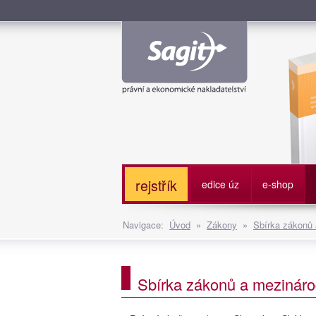
Služe
rejstřík
edice úz
e-shop
Navigace:
Úvod
»
Zákony
»
Sbírka zákonů
Sbírka zákonů a mezináro