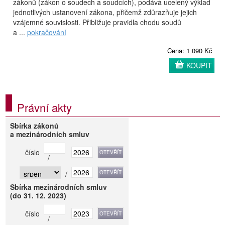
zákonů (zákon o soudech a soudcích), podává ucelený výklad
jednotlivých ustanovení zákona, přičemž zdůrazňuje jejich
vzájemné souvislosti. Přibližuje pravidla chodu soudů
a ...
pokračování
Cena: 1 090 Kč
KOUPIT
Právní akty
Sbírka zákonů
a mezinárodních smluv
číslo
/
/
Sbírka mezinárodních smluv
(do 31. 12. 2023)
číslo
/