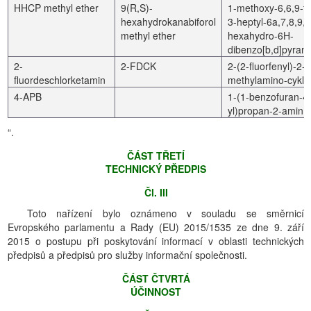
HHCP methyl ether
9(R,S)-
1-methoxy-6,6,9-tr
hexahydrokanabiforol
3-heptyl-6a,7,8,9,
methyl ether
hexahydro-6H-
dibenzo[b,d]pyran
2-
2-FDCK
2-(2-fluorfenyl)-2-
fluordeschlorketamin
methylamino-cykl
4-APB
1-(1-benzofuran-4
yl)propan-2-amin
“.
ČÁST TŘETÍ
TECHNICKÝ PŘEDPIS
Čl. III
Toto nařízení bylo oznámeno v souladu se směrnicí
Evropského parlamentu a Rady (EU) 2015/1535 ze dne 9. září
2015 o postupu při poskytování informací v oblasti technických
předpisů a předpisů pro služby informační společnosti.
ČÁST ČTVRTÁ
ÚČINNOST