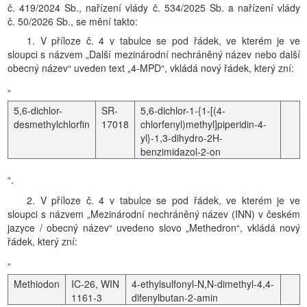
č. 419/2024 Sb., nařízení vlády č. 534/2025 Sb. a nařízení vlády
č. 50/2026 Sb., se mění takto:
1. V příloze č. 4 v tabulce se pod řádek, ve kterém je ve
sloupci s názvem „Další mezinárodní nechráněný název nebo další
obecný název“ uveden text „4-MPD“, vkládá nový řádek, který zní:
„
5,6-dichlor-
SR-
5,6-dichlor-1-{1-[(4-
desmethylchlorfin
17018
chlorfenyl)methyl]piperidin-4-
yl}-1,3-dihydro-2H-
benzimidazol-2-on
“.
2. V příloze č. 4 v tabulce se pod řádek, ve kterém je ve
sloupci s názvem „Mezinárodní nechráněný název (INN) v českém
jazyce / obecný název“ uvedeno slovo „Methedron“, vkládá nový
řádek, který zní:
„
Methiodon
IC-26, WIN
4-ethylsulfonyl-N,N-dimethyl-4,4-
1161-3
difenylbutan-2-amin