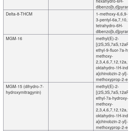
hexahydro-6H-
dibenzo[b,d]pyran-
Delta-8-THCM
1-methoxy-6,6,9-tr
3-pentyl-6a,7,10,1
tetrahydro-6H-
dibenzo[b,d]pyran
MGM-16
methyl(E)-2-
[(2S,3S,7aS,12aR,
ethyl-9-fluor-7a-hy
methoxy-
2,3,4,6,7,12,12a,1
oktahydro-1H-indol
a]chinobzin-2-yl]-3
methoxyprop-2-en
MGM-15 (dihydro-7-
methyl(E)-2-
hydroxymitragynin)
[(2S,3S,7aS,12aR,
ethyl-7a-hydroxy-8
methoxy-
2,3,4,6,7,12,12a,1
oktahydro-1H-indol
a]chinobzin-2-yl]-3
methoxyprop-2-en