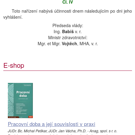
Čl. IV
Toto nařízení nabývá účinnosti dnem následujícím po dni jeho
vyhlášení.
Předseda vlády:
Ing.
Babiš
v. r.
Ministr zdravotnictví:
Mgr. et Mgr.
Vojtěch
, MHA, v. r.
E-shop
Pracovní doba a její souvislosti v praxi
JUDr. Bc. Michal Peškar, JUDr. Jan Vácha, Ph.D. - Anag, spol. s r. o.