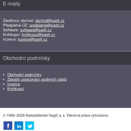
E-maily
Zásilkový obchod:
obchod@sagit.cz
Předplatné ÚZ:
predplatne@sagit.cz
Software:
software@sagit.cz
Knihkupci:
knihkupci@sagit.cz
Inzerce:
inzerce@sagit.cz
Obchodní podmínky
Obchodní podmínky
Zásady zpracování osobních údajů
Inzerce
Knihkupci
© 1996–2026 Nakladatelství Sagit, a. s. Všechna práva vyhrazena.