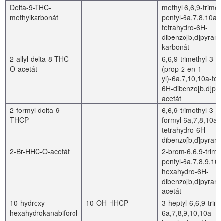
Delta-9-THC-
methyl 6,6,9-trimet
methylkarbonát
pentyl-6a,7,8,10a-
tetrahydro-6H-
dibenzo[b,d]pyran-
karbonát
2-allyl-delta-8-THC-
6,6,9-trimethyl-3-p
O-acetát
(prop-2-en-1-
yl)-6a,7,10,10a-te
6H-dibenzo[b,d]pyr
acetát
2-formyl-delta-9-
6,6,9-trimethyl-3-h
THCP
formyl-6a,7,8,10a-
tetrahydro-6H-
dibenzo[b,d]pyran-
2-Br-HHC-O-acetát
2-brom-6,6,9-trime
pentyl-6a,7,8,9,10
hexahydro-6H-
dibenzo[b,d]pyran-
acetát
10-hydroxy-
10-OH-HHCP
3-heptyl-6,6,9-trim
hexahydrokanabiforol
6a,7,8,9,10,10a-