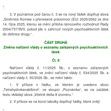
“.
3. V poznámce pod čarou č. 3 se na nový řádek doplňují slova
„Směrnice Komise v přenesené pravomoci (EU) 2025/2062 ze dne
14. října 2025, kterou se mění příloha rámcového rozhodnutí Rady
2004/757/SVV, pokud jde o zahrnutí nových psychoaktivních látek
do definice drogy.“.
ČÁST DRUHÁ
Změna nařízeni vlády o seznamu zařazených psychoaktivních
látek
Čl. II
Nařízení vlády č. 11/2025 Sb., o seznamu zařazených
psychoaktivních látek, ve znění nařízení vlády č. 534/2025 Sb. a
nařízení vlády č. 50/2026 Sb., se mění takto:
1. V příloze v řádku, ve kterém je uvedeno slovo
„Tetrahydrokanabiforol“, ve sloupci „Poznámka“, se na začátek
textu vkládají slova „Včetně delta-8 izomeru.“.
2. V příloze se na konci tabulky doplňují řádky, které znějí:
„