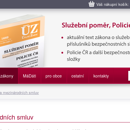
Váš nákupní košík:
bní poměr příslušníků bezpečnostních sborů, Policie ČR, Vězeňská sl
služby
zákony
M
á
D
áti
pro obce
ostatní
kontakty
 a mezinárodních smluv
dních smluv