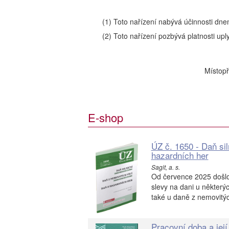
(1) Toto nařízení nabývá účinnosti dne
(2) Toto nařízení pozbývá platnosti up
Místopř
E-shop
ÚZ č. 1650 - Daň si
hazardních her
Sagit, a. s.
Od července 2025 došlo
slevy na dani u některý
také u daně z nemovitých
Pracovní doba a její 