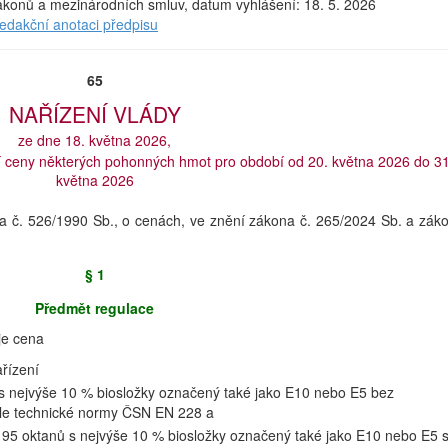
 zákonů a mezinárodních smluv, datum vyhlášení: 18. 5. 2026
redakční anotaci předpisu
65
NAŘÍZENÍ VLÁDY
ze dne 18. května 2026,
í ceny některých pohonných hmot pro období od 20. května 2026 do 31
května 2026
na č. 526/1990 Sb., o cenách, ve znění zákona č. 265/2024 Sb. a zák
§ 1
Předmět regulace
je cena
ařízení
s nejvýše 10 % biosložky označený také jako E10 nebo E5 bez
odle technické normy ČSN EN 228 a
n 95 oktanů s nejvýše 10 % biosložky označený také jako E10 nebo E5 