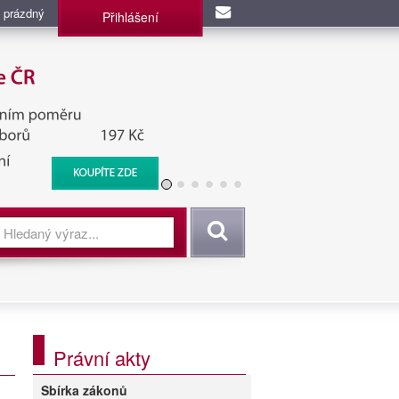
 prázdný
Přihlášení
užba, BIS, Zpravodajské
Vyhledat
Právní akty
Sbírka zákonů