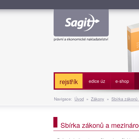
Služe
rejstřík
edice úz
e-shop
Navigace:
Úvod
»
Zákony
»
Sbírka zákonů
Sbírka zákonů a mezináro