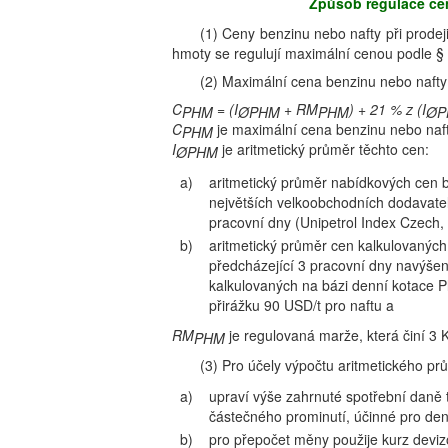
Způsob regulace cen 
(1) Ceny benzinu nebo nafty při prodej
hmoty se regulují maximální cenou podle § 
(2) Maximální cena benzinu nebo nafty n
C
= (I
+ RM
) + 21 % z (I
PHM
ØPHM
PHM
ØP
C
je maximální cena benzinu nebo nafty
PHM
I
je aritmetický průměr těchto cen:
ØPHM
a)
aritmetický průměr nabídkových cen b
největších velkoobchodních dodavatel
pracovní dny (Unipetrol Index Czec
b)
aritmetický průměr cen kalkulovanýc
předcházející 3 pracovní dny navýšen
kalkulovaných na bázi denní kotace 
přirážku 90 USD/t pro naftu a
RM
je regulovaná marže, která činí 3 K
PHM
(3) Pro účely výpočtu aritmetického p
a)
upraví výše zahrnuté spotřební daně 
částečného prominutí, účinné pro den
b)
pro přepočet měny použije kurz deviz