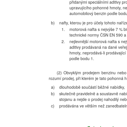
přidanými speciálními aditivy p
upravujícího pohonné hmoty, nep
automobilový benzin podle bodu
b)
nafty, kterou je pro účely tohoto naříz
1.
motorová nafta s nejvýše 7 % bi
technické normy ČSN EN 590 a
2.
nejlevnější motorová nafta s ne
aditivy prodávaná na dané veřej
hmoty, neprodává-li prodávající
podle bodu 1.
(2) Obvyklým prodejem benzinu nebo n
rozumí prodej, při kterém je tato pohonná h
a)
dlouhodobě součástí běžné nabídky,
b)
skutečně pravidelně a soustavně nab
stojanu a nejde o prodej nahodilý ne
c)
prodávána ve větším než zanedbatel