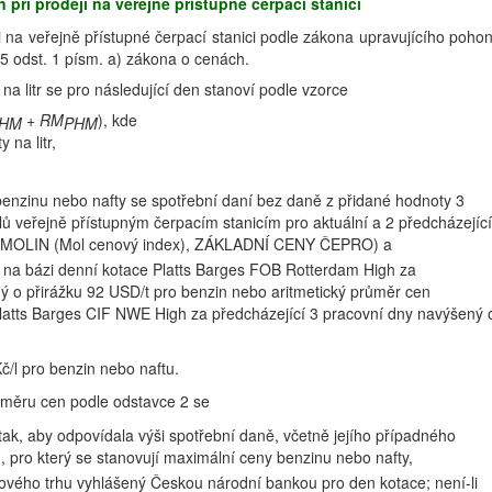
při prodeji na veřejně přístupné čerpací stanici
i na veřejně přístupné čerpací stanici podle zákona upravujícího poho
5 odst. 1 písm. a) zákona o cenách.
a litr se pro následující den stanoví podle vzorce
+ RM
), kde
HM
PHM
 na litr,
enzinu nebo nafty se spotřební daní bez daně z přidané hodnoty 3
ů veřejně přístupným čerpacím stanicím pro aktuální a 2 předcházející
h, MOLIN (Mol cenový index), ZÁKLADNÍ CENY ČEPRO) a
h na bázi denní kotace Platts Barges FOB Rotterdam High za
ý o přirážku 92 USD/t pro benzin nebo aritmetický průměr cen
Platts Barges CIF NWE High za předcházející 3 pracovní dny navýšený 
č/l pro benzin nebo naftu.
růměru cen podle odstavce 2 se
tak, aby odpovídala výši spotřební daně, včetně jejího případného
, pro který se stanovují maximální ceny benzinu nebo nafty,
ového trhu vyhlášený Českou národní bankou pro den kotace; není-li