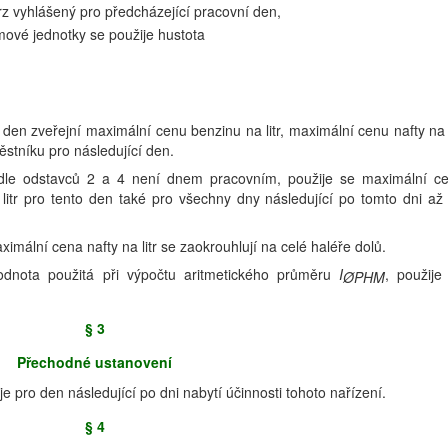
rz vyhlášený pro předcházející pracovní den,
ové jednotky se použije hustota
 den zveřejní maximální cenu benzinu na litr, maximální cenu nafty na l
tníku pro následující den.
odle odstavců 2 a 4 není dnem pracovním, použije se maximální c
 litr pro tento den také pro všechny dny následující po tomto dni až
ximální cena nafty na litr se zaokrouhlují na celé haléře dolů.
odnota použitá při výpočtu aritmetického průměru
I
, použije
ØPHM
§ 3
Přechodné ustanovení
e pro den následující po dni nabytí účinnosti tohoto nařízení.
§ 4