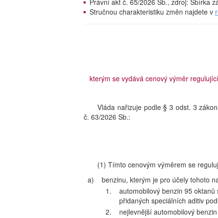
Právní akt č. 65/2026 Sb., zdroj: Sbírka
Stručnou charakteristiku změn najdete v
kterým se vydává cenový výměr regulujíc
Vláda nařizuje podle § 3 odst. 3 záko
č. 63/2026 Sb.:
(1) Tímto cenovým výměrem se regulu
a)
benzinu, kterým je pro účely tohoto n
1.
automobilový benzin 95 oktanů 
přidaných speciálních aditiv p
2.
nejlevnější automobilový benzi