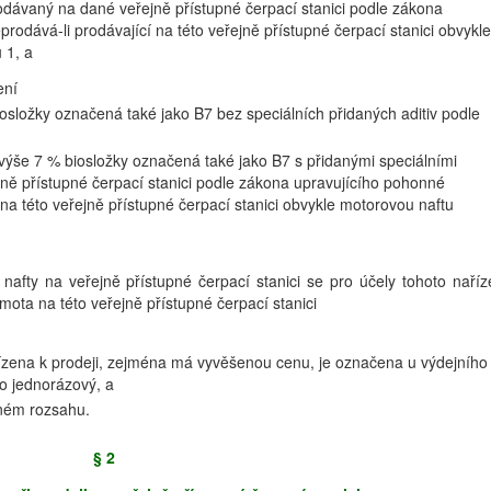
rodávaný na dané veřejně přístupné čerpací stanici podle zákona
rodává-li prodávající na této veřejně přístupné čerpací stanici obvykle
 1, a
ení
osložky označená také jako B7 bez speciálních přidaných aditiv podle
jvýše 7 % biosložky označená také jako B7 s přidanými speciálními
ně přístupné čerpací stanici podle zákona upravujícího pohonné
 na této veřejně přístupné čerpací stanici obvykle motorovou naftu
afty na veřejně přístupné čerpací stanici se pro účely tohoto naříz
mota na této veřejně přístupné čerpací stanici
ízena k prodeji, zejména má vyvěšenou cenu, je označena u výdejního
bo jednorázový, a
ném rozsahu.
§ 2