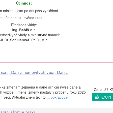
Účinnost
m následujícím po dni jeho vyhlášení.
lynutím dne 31. května 2026.
Předseda vlády:
Ing.
Babiš
v. r.
edsedkyně vlády a ministryně financí:
JUDr.
Schillerová
, Ph.D., v. r.
lniční, Daň z nemovitých věcí, Daň z
 ke změnám zejména u daně silniční (výše daně a
Cena: 87 K
ch vozidel); menší změny nastaly v průběhu roku 2025
 věcí. Aktuální znění těchto ...
pokračování
KOUPI
souvislosti v praxi