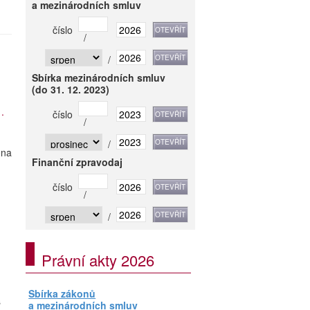
a mezinárodních smluv
číslo
/
/
Sbírka mezinárodních smluv
(do 31. 12. 2023)
.
číslo
/
/
ona
Finanční zpravodaj
číslo
/
/
Právní akty 2026
Sbírka zákonů
s
a mezinárodních smluv