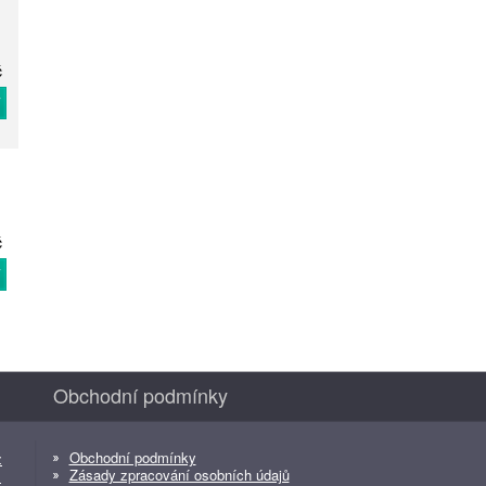
č
T
č
T
Obchodní podmínky
Obchodní podmínky
z
Zásady zpracování osobních údajů
z