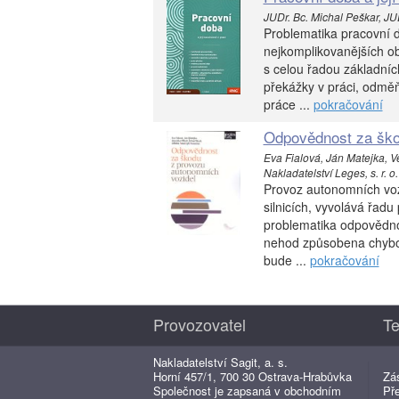
JUDr. Bc. Michal Peškar, JUD
Problematika pracovní d
nejkomplikovanějších ob
s celou řadou základníc
překážky v práci, odmě
práce ...
pokračování
Odpovědnost za ško
Eva Fialová, Ján Matejka, V
Nakladatelství Leges, s. r. o.
Provoz autonomních voz
silnicích, vyvolává řadu
problematika odpovědnos
nehod způsobena chybou
bude ...
pokračování
Provozovatel
Te
Nakladatelství Sagit, a. s.
Horní 457/1, 700 30 Ostrava-Hrabůvka
Zá
Společnost je zapsaná v obchodním
Př