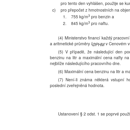
pro tento den vyhlášen, použije se ku
c)
pro přepočet z hmotnostních na objem
3
1.
755 kg/m
pro benzin a
3
2.
845 kg/m
pro naftu.
(4) Ministerstvo financí každý pracovní
a aritmetické průměry
I
v Cenovém věs
ØPHM
(5) V případě, že následující den p
benzinu na litr a maximální cena nafty na
nejblíže následujícího pracovního dne.
(6) Maximální cena benzinu na litr a ma
(7) Není-li známa některá vstupní h
poslední zveřejněná hodnota.
Ustanovení § 2 odst. 1 se poprvé použij