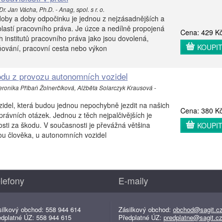
r. Jan Vácha, Ph.D. - Anag, spol. s r. o.
oby a doby odpočinku je jednou z nejzásadnějších a
lastí pracovního práva. Je úzce a nedílně propojená
Cena: 429 K
h institutů pracovního práva jako jsou dovolená,
KOUPI
ňování, pracovní cesta nebo výkon
du z provozu autonomních vozidel
eronika Příbaň Žolnerčíková, Alžběta Solarczyk Krausová -
idel, která budou jednou nepochybně jezdit na našich
Cena: 380 K
 právních otázek. Jednou z těch nejpalčivějších je
ti za škodu. V současnosti je převážná většina
KOUPI
 člověka, u autonomních vozidel
lefony
E-maily
silkový obchod: 558 944 614
Zásilkový obchod:
obchod@sagit.c
edplatné ÚZ: 558 944 615
Předplatné ÚZ:
predplatne@sagit.c