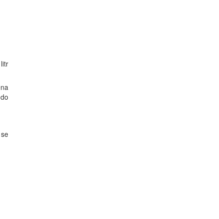
itr
ena
 do
 se