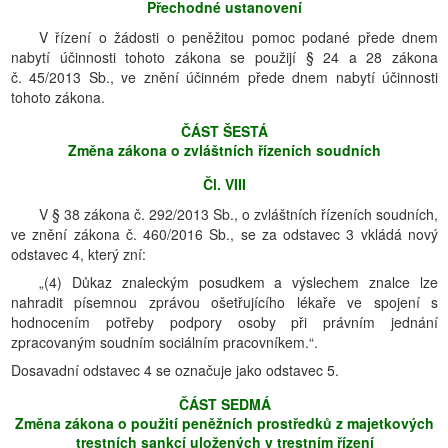
Přechodné ustanovení
V řízení o žádosti o peněžitou pomoc podané přede dnem
nabytí účinnosti tohoto zákona se použijí § 24 a 28 zákona
č. 45/2013 Sb., ve znění účinném přede dnem nabytí účinnosti
tohoto zákona.
ČÁST ŠESTÁ
Změna zákona o zvláštních řízeních soudních
Čl. VIII
V § 38 zákona č. 292/2013 Sb., o zvláštních řízeních soudních,
ve znění zákona č. 460/2016 Sb., se za odstavec 3 vkládá nový
odstavec 4, který zní:
„(4) Důkaz znaleckým posudkem a výslechem znalce lze
nahradit písemnou zprávou ošetřujícího lékaře ve spojení s
hodnocením potřeby podpory osoby při právním jednání
zpracovaným soudním sociálním pracovníkem.“.
Dosavadní odstavec 4 se označuje jako odstavec 5.
ČÁST SEDMÁ
Změna zákona o použití peněžních prostředků z majetkových
trestních sankcí uložených v trestním řízení