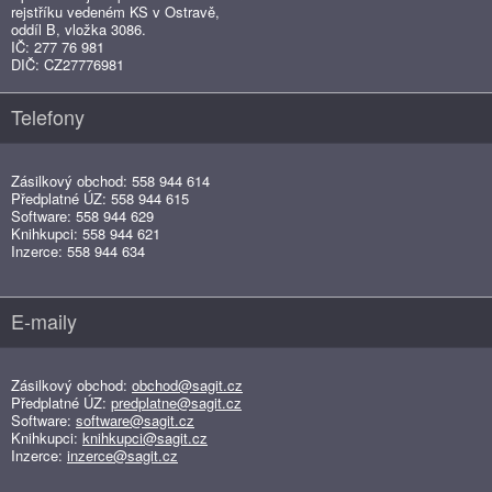
rejstříku vedeném KS v Ostravě,
oddíl B, vložka 3086.
IČ: 277 76 981
DIČ: CZ27776981
Telefony
Zásilkový obchod: 558 944 614
Předplatné ÚZ: 558 944 615
Software: 558 944 629
Knihkupci: 558 944 621
Inzerce: 558 944 634
E-maily
Zásilkový obchod:
obchod@sagit.cz
Předplatné ÚZ:
predplatne@sagit.cz
Software:
software@sagit.cz
Knihkupci:
knihkupci@sagit.cz
Inzerce:
inzerce@sagit.cz