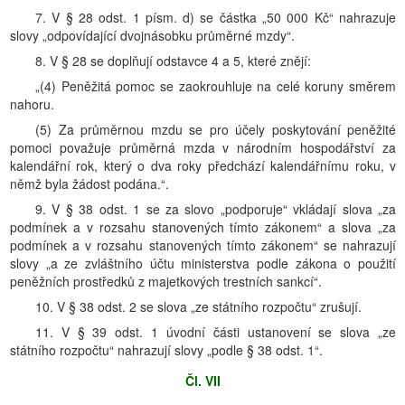
7. V § 28 odst. 1 písm. d) se částka „50 000 Kč“ nahrazuje
slovy „odpovídající dvojnásobku průměrné mzdy“.
8. V § 28 se doplňují odstavce 4 a 5, které znějí:
„(4) Peněžitá pomoc se zaokrouhluje na celé koruny směrem
nahoru.
(5) Za průměrnou mzdu se pro účely poskytování peněžité
pomoci považuje průměrná mzda v národním hospodářství za
kalendářní rok, který o dva roky předchází kalendářnímu roku, v
němž byla žádost podána.“.
9. V § 38 odst. 1 se za slovo „podporuje“ vkládají slova „za
podmínek a v rozsahu stanovených tímto zákonem“ a slova „za
podmínek a v rozsahu stanovených tímto zákonem“ se nahrazují
slovy „a ze zvláštního účtu ministerstva podle zákona o použití
peněžních prostředků z majetkových trestních sankcí“.
10. V § 38 odst. 2 se slova „ze státního rozpočtu“ zrušují.
11. V § 39 odst. 1 úvodní části ustanovení se slova „ze
státního rozpočtu“ nahrazují slovy „podle § 38 odst. 1“.
Čl. VII