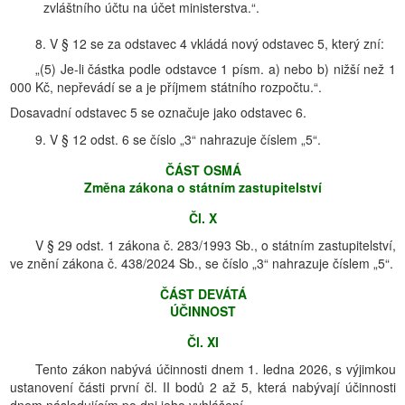
zvláštního účtu na účet ministerstva.“.
8. V § 12 se za odstavec 4 vkládá nový odstavec 5, který zní:
„(5) Je-li částka podle odstavce 1 písm. a) nebo b) nižší než 1
000 Kč, nepřevádí se a je příjmem státního rozpočtu.“.
Dosavadní odstavec 5 se označuje jako odstavec 6.
9. V § 12 odst. 6 se číslo „3“ nahrazuje číslem „5“.
ČÁST OSMÁ
Změna zákona o státním zastupitelství
Čl. X
V § 29 odst. 1 zákona č. 283/1993 Sb., o státním zastupitelství,
ve znění zákona č. 438/2024 Sb., se číslo „3“ nahrazuje číslem „5“.
ČÁST DEVÁTÁ
ÚČINNOST
Čl. XI
Tento zákon nabývá účinnosti dnem 1. ledna 2026, s výjimkou
ustanovení části první čl. II bodů 2 až 5, která nabývají účinnosti