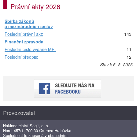
Právní akty 2026
Sbírka zákonů
a mezinárodních smluv
Poslední právní akt:
143
Finanční zpravodaj
Poslední číslo vydané MF:
11
Poslední předpis:
12
Stav k 6. 8. 2026
Provozovatel
Nakladatelství Sagit, a. s.
Horní 457/1, 700 30 Ostrava-Hrabůvka
Společnost je zapsaná v obchodním