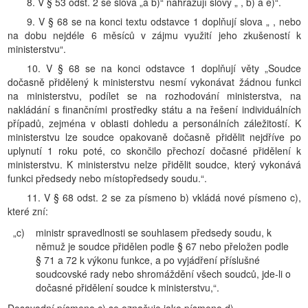
8. V § 53 odst. 2 se slova „a b)“ nahrazují slovy „ , b) a e)“.
9. V § 68 se na konci textu odstavce 1 doplňují slova „ , nebo
na dobu nejdéle 6 měsíců v zájmu využití jeho zkušeností k
ministerstvu“.
10. V § 68 se na konci odstavce 1 doplňují věty „Soudce
dočasně přidělený k ministerstvu nesmí vykonávat žádnou funkci
na ministerstvu, podílet se na rozhodování ministerstva, na
nakládání s finančními prostředky státu a na řešení individuálních
případů, zejména v oblasti dohledu a personálních záležitostí. K
ministerstvu lze soudce opakovaně dočasně přidělit nejdříve po
uplynutí 1 roku poté, co skončilo přechozí dočasné přidělení k
ministerstvu. K ministerstvu nelze přidělit soudce, který vykonává
funkci předsedy nebo místopředsedy soudu.“.
11. V § 68 odst. 2 se za písmeno b) vkládá nové písmeno c),
které zní:
„c)
ministr spravedlnosti se souhlasem předsedy soudu, k
němuž je soudce přidělen podle § 67 nebo přeložen podle
§ 71 a 72 k výkonu funkce, a po vyjádření příslušné
soudcovské rady nebo shromáždění všech soudců, jde-li o
dočasné přidělení soudce k ministerstvu,“.