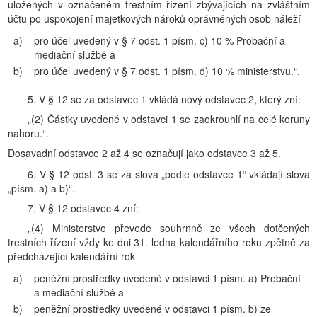
uložených v označeném trestním řízení zbývajících na zvláštním
účtu po uspokojení majetkových nároků oprávněných osob náleží
a)
pro účel uvedený v § 7 odst. 1 písm. c) 10 % Probační a
mediační službě a
b)
pro účel uvedený v § 7 odst. 1 písm. d) 10 % ministerstvu.“.
5. V § 12 se za odstavec 1 vkládá nový odstavec 2, který zní:
„(2) Částky uvedené v odstavci 1 se zaokrouhlí na celé koruny
nahoru.“.
Dosavadní odstavce 2 až 4 se označují jako odstavce 3 až 5.
6. V § 12 odst. 3 se za slova „podle odstavce 1“ vkládají slova
„písm. a) a b)“.
7. V § 12 odstavec 4 zní:
„(4) Ministerstvo převede souhrnně ze všech dotčených
trestních řízení vždy ke dni 31. ledna kalendářního roku zpětně za
předcházející kalendářní rok
a)
peněžní prostředky uvedené v odstavci 1 písm. a) Probační
a mediační službě a
b)
peněžní prostředky uvedené v odstavci 1 písm. b) ze