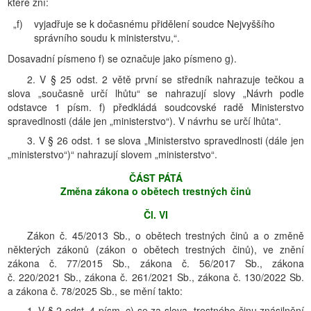
které zní:
„f)
vyjadřuje se k dočasnému přidělení soudce Nejvyššího
správního soudu k ministerstvu,“.
Dosavadní písmeno f) se označuje jako písmeno g).
2. V § 25 odst. 2 větě první se středník nahrazuje tečkou a
slova „současně určí lhůtu“ se nahrazují slovy „Návrh podle
odstavce 1 písm. f) předkládá soudcovské radě Ministerstvo
spravedlnosti (dále jen „ministerstvo“). V návrhu se určí lhůta“.
3. V § 26 odst. 1 se slova „Ministerstvo spravedlnosti (dále jen
„ministerstvo“)“ nahrazují slovem „ministerstvo“.
ČÁST PÁTÁ
Změna zákona o obětech trestných činů
Čl. VI
Zákon č. 45/2013 Sb., o obětech trestných činů a o změně
některých zákonů (zákon o obětech trestných činů), ve znění
zákona č. 77/2015 Sb., zákona č. 56/2017 Sb., zákona
č. 220/2021 Sb., zákona č. 261/2021 Sb., zákona č. 130/2022 Sb.
a zákona č. 78/2025 Sb., se mění takto:
1. V § 2 odst. 4 písm. c) se za slova „trestného činu znásilnění