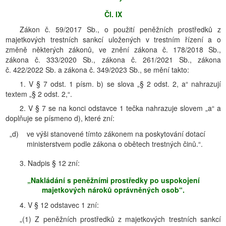
Čl. IX
Zákon č. 59/2017 Sb., o použití peněžních prostředků z
majetkových trestních sankcí uložených v trestním řízení a o
změně některých zákonů, ve znění zákona č. 178/2018 Sb.,
zákona č. 333/2020 Sb., zákona č. 261/2021 Sb., zákona
č. 422/2022 Sb. a zákona č. 349/2023 Sb., se mění takto:
1. V § 7 odst. 1 písm. b) se slova „§ 2 odst. 2, a“ nahrazují
textem „§ 2 odst. 2,“.
2. V § 7 se na konci odstavce 1 tečka nahrazuje slovem „a“ a
doplňuje se písmeno d), které zní:
„d)
ve výši stanovené tímto zákonem na poskytování dotací
ministerstvem podle zákona o obětech trestných činů.“.
3. Nadpis § 12 zní:
„Nakládání s peněžními prostředky po uspokojení
majetkových nároků oprávněných osob“.
4. V § 12 odstavec 1 zní:
„(1) Z peněžních prostředků z majetkových trestních sankcí