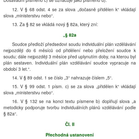
Dosavadní písmeno c) se označuje jako písmeno d).
12. V § 68 odst. 4 se za slova „dočasně přidělen k“ vkládají
slova „ministerstvu nebo“.
13. Za § 82 se vkládá nový § 82a, který zní:
„§ 82a
Soudce předloží předsedovi soudu individuální plán vzdělávání
nejpozději do 6 měsíců od přidělení nebo přeložení soudce k
soudu; dále nejpozději 3 měsíce před uplynutím doby, na kterou byl
plán sestaven. Individuální plán vzdělávání soudce vypracuje na
období 3 let.“.
14. V § 89 odst. 1 se číslo „3“ nahrazuje číslem „5“.
15. V § 99 odst. 1 písm. c) se za slova „přidělen k“ vkládají
slova „ministerstvu nebo“.
16. V § 132 se na konci textu písmene b) doplňují slova „a
metodicky podporuje tvorbu individuálních plánů vzdělávání podle
§ 82a“.
Čl. II
Přechodná ustanovení