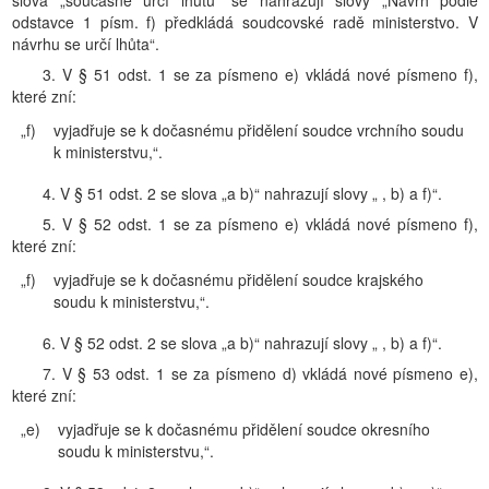
slova „současně určí lhůtu“ se nahrazují slovy „Návrh podle
odstavce 1 písm. f) předkládá soudcovské radě ministerstvo. V
návrhu se určí lhůta“.
3. V § 51 odst. 1 se za písmeno e) vkládá nové písmeno f),
které zní:
„f)
vyjadřuje se k dočasnému přidělení soudce vrchního soudu
k ministerstvu,“.
4. V § 51 odst. 2 se slova „a b)“ nahrazují slovy „ , b) a f)“.
5. V § 52 odst. 1 se za písmeno e) vkládá nové písmeno f),
které zní:
„f)
vyjadřuje se k dočasnému přidělení soudce krajského
soudu k ministerstvu,“.
6. V § 52 odst. 2 se slova „a b)“ nahrazují slovy „ , b) a f)“.
7. V § 53 odst. 1 se za písmeno d) vkládá nové písmeno e),
které zní:
„e)
vyjadřuje se k dočasnému přidělení soudce okresního
soudu k ministerstvu,“.