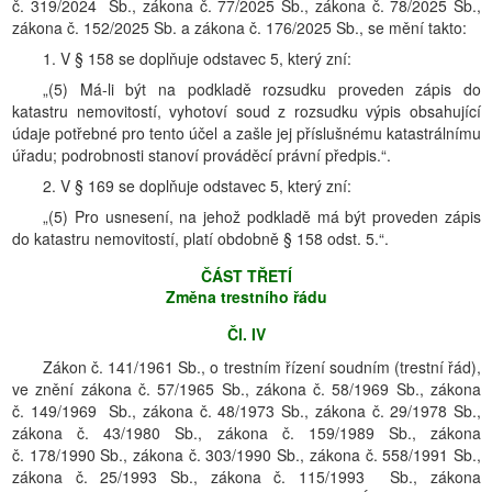
č. 319/2024 Sb., zákona č. 77/2025 Sb., zákona č. 78/2025 Sb.,
zákona č. 152/2025 Sb. a zákona č. 176/2025 Sb., se mění takto:
1. V § 158 se doplňuje odstavec 5, který zní:
„(5) Má-li být na podkladě rozsudku proveden zápis do
katastru nemovitostí, vyhotoví soud z rozsudku výpis obsahující
údaje potřebné pro tento účel a zašle jej příslušnému katastrálnímu
úřadu; podrobnosti stanoví prováděcí právní předpis.“.
2. V § 169 se doplňuje odstavec 5, který zní:
„(5) Pro usnesení, na jehož podkladě má být proveden zápis
do katastru nemovitostí, platí obdobně § 158 odst. 5.“.
ČÁST TŘETÍ
Změna trestního řádu
Čl. IV
Zákon č. 141/1961 Sb., o trestním řízení soudním (trestní řád),
ve znění zákona č. 57/1965 Sb., zákona č. 58/1969 Sb., zákona
č. 149/1969 Sb., zákona č. 48/1973 Sb., zákona č. 29/1978 Sb.,
zákona č. 43/1980 Sb., zákona č. 159/1989 Sb., zákona
č. 178/1990 Sb., zákona č. 303/1990 Sb., zákona č. 558/1991 Sb.,
zákona č. 25/1993 Sb., zákona č. 115/1993 Sb., zákona