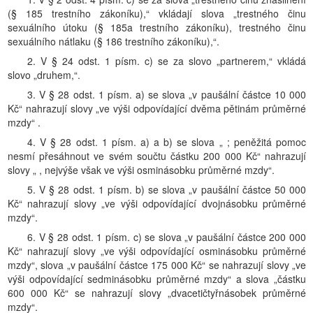
(§ 185 trestního zákoníku),“ vkládají slova „trestného činu
sexuálního útoku (§ 185a trestního zákoníku), trestného činu
sexuálního nátlaku (§ 186 trestního zákoníku),“.
2. V § 24 odst. 1 písm. c) se za slovo „partnerem,“ vkládá
slovo „druhem,“.
3. V § 28 odst. 1 písm. a) se slova „v paušální částce 10 000
Kč“ nahrazují slovy „ve výši odpovídající dvěma pětinám průměrné
mzdy“ .
4. V § 28 odst. 1 písm. a) a b) se slova „ ; peněžitá pomoc
nesmí přesáhnout ve svém součtu částku 200 000 Kč“ nahrazují
slovy „ , nejvýše však ve výši osminásobku průměrné mzdy“.
5. V § 28 odst. 1 písm. b) se slova „v paušální částce 50 000
Kč“ nahrazují slovy „ve výši odpovídající dvojnásobku průměrné
mzdy“.
6. V § 28 odst. 1 písm. c) se slova „v paušální částce 200 000
Kč“ nahrazují slovy „ve výši odpovídající osminásobku průměrné
mzdy“, slova „v paušální částce 175 000 Kč“ se nahrazují slovy „ve
výši odpovídající sedminásobku průměrné mzdy“ a slova „částku
600 000 Kč“ se nahrazují slovy „dvacetičtyřnásobek průměrné
mzdy“.