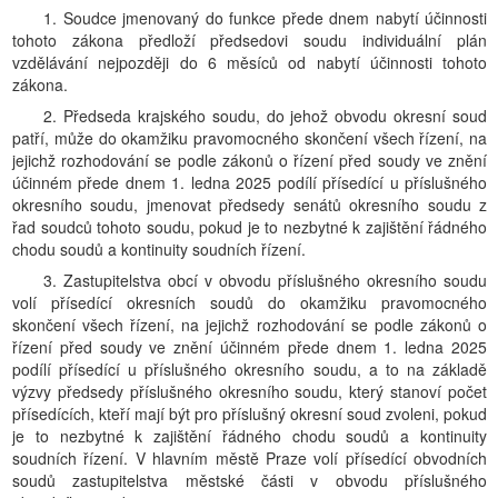
1. Soudce jmenovaný do funkce přede dnem nabytí účinnosti
tohoto zákona předloží předsedovi soudu individuální plán
vzdělávání nejpozději do 6 měsíců od nabytí účinnosti tohoto
zákona.
2. Předseda krajského soudu, do jehož obvodu okresní soud
patří, může do okamžiku pravomocného skončení všech řízení, na
jejichž rozhodování se podle zákonů o řízení před soudy ve znění
účinném přede dnem 1. ledna 2025 podílí přísedící u příslušného
okresního soudu, jmenovat předsedy senátů okresního soudu z
řad soudců tohoto soudu, pokud je to nezbytné k zajištění řádného
chodu soudů a kontinuity soudních řízení.
3. Zastupitelstva obcí v obvodu příslušného okresního soudu
volí přísedící okresních soudů do okamžiku pravomocného
skončení všech řízení, na jejichž rozhodování se podle zákonů o
řízení před soudy ve znění účinném přede dnem 1. ledna 2025
podílí přísedící u příslušného okresního soudu, a to na základě
výzvy předsedy příslušného okresního soudu, který stanoví počet
přísedících, kteří mají být pro příslušný okresní soud zvoleni, pokud
je to nezbytné k zajištění řádného chodu soudů a kontinuity
soudních řízení. V hlavním městě Praze volí přísedící obvodních
soudů zastupitelstva městské části v obvodu příslušného