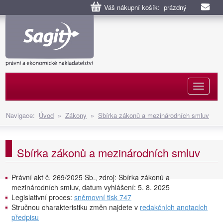
Váš nákupní košík: prázdný
Naviga
Navigace:
Úvod
»
Zákony
»
Sbírka zákonů a mezinárodních smluv
Sbírka zákonů a mezinárodních smluv
Právní akt č. 269/2025 Sb., zdroj: Sbírka zákonů a
mezinárodních smluv, datum vyhlášení: 5. 8. 2025
Legislativní proces:
sněmovní tisk 747
Stručnou charakteristiku změn najdete v
redakčních anotacích
předpisu