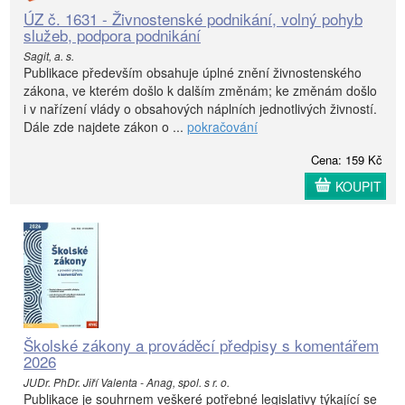
ÚZ č. 1631 - Živnostenské podnikání, volný pohyb
služeb, podpora podnikání
Sagit, a. s.
Publikace především obsahuje úplné znění živnostenského
zákona, ve kterém došlo k dalším změnám; ke změnám došlo
i v nařízení vlády o obsahových náplních jednotlivých živností.
Dále zde najdete zákon o ...
pokračování
Cena: 159 Kč
KOUPIT
Školské zákony a prováděcí předpisy s komentářem
2026
JUDr. PhDr. Jiří Valenta - Anag, spol. s r. o.
Publikace je souhrnem veškeré potřebné legislativy týkající se