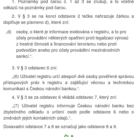
1. Poznámky pod čarou č. 1 až 3 se zrušují, a to včetně
odkazů na poznámky pod čarou.
2. V § 3 se na konci odstavce 2 tečka nahrazuje čárkou a
doplňuje se písmeno d), které zní:
„d)
osoby, o které je informace evidována v registru, a to pro
účely provádění některých opatření proti legalizaci výnosů
z trestné činnosti a financování terorismu nebo proti
podvodům anebo pro účely provádění mezinárodních
sankcí.“.
3. V § 3 odstavec 6 zní:
„(6) Uživatel registru určí alespoň dvě osoby pověřené správou
přístupových práv k registru a zajišťující věcnou a technickou
komunikaci s Českou národní bankou.“.
4. V § 3 se za odstavec 6 vkládá odstavec 7, který zní:
„(7) Uživatel registru informuje Českou národní banku bez
zbytečného odkladu o určení osob podle odstavce 6 nebo o
změnách jejich kontaktních údajů.“.
Dosavadní odstavce 7 a 8 se označují jako odstavce 8 a 9.
Čl. II