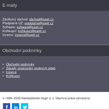
E-maily
Zásilkový obchod:
obchod@sagit.cz
Předplatné ÚZ:
predplatne@sagit.cz
Software:
software@sagit.cz
Knihkupci:
knihkupci@sagit.cz
Inzerce:
inzerce@sagit.cz
Obchodní podmínky
Obchodní podmínky
Zásady zpracování osobních údajů
Inzerce
Knihkupci
© 1996–2026 Nakladatelství Sagit, a. s. Všechna práva vyhrazena.