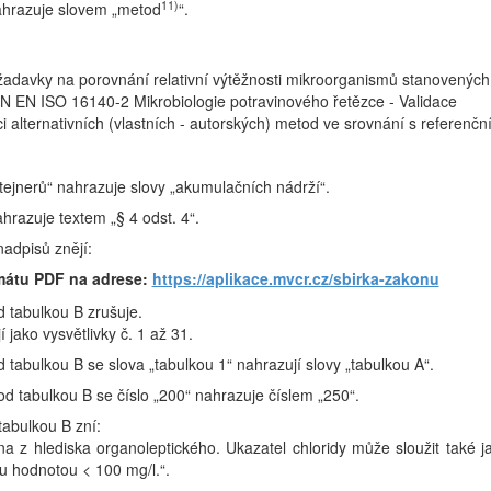
11)
ahrazuje slovem „metod
“.
adavky na porovnání relativní výtěžnosti mikroorganismů stanovených
N EN ISO 16140-2 Mikrobiologie potravinového řetězce - Validace
i alternativních (vlastních - autorských) metod ve srovnání s referenčn
ntejnerů“ nahrazuje slovy „akumulačních nádrží“.
nahrazuje textem „§ 4 odst. 4“.
nadpisů znějí:
mátu PDF na adrese:
https://aplikace.mvcr.cz/sbirka-zakonu
od tabulkou B zrušuje.
 jako vysvětlivky č. 1 až 31.
od tabulkou B se slova „tabulkou 1“ nahrazují slovy „tabulkou A“.
pod tabulkou B se číslo „200“ nahrazuje číslem „250“.
 tabulkou B zní:
na z hlediska organoleptického. Ukazatel chloridy může sloužit také j
ou hodnotou < 100 mg/l.“.