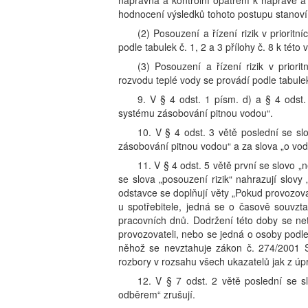
nápravná a kontrolní opatření k nápravě a
hodnocení výsledků tohoto postupu stanoví p
(2) Posouzení a řízení rizik v prioritn
podle tabulek č. 1, 2 a 3 přílohy č. 8 k této 
(3) Posouzení a řízení rizik v priorit
rozvodu teplé vody se provádí podle tabulek č
9. V § 4 odst. 1 písm. d) a § 4 odst. 
systému zásobování pitnou vodou“.
10. V § 4 odst. 3 větě poslední se slo
zásobování pitnou vodou“ a za slova „o vod
11. V § 4 odst. 5 větě první se slovo 
se slova „posouzení rizik“ nahrazují slovy
odstavce se doplňují věty „Pokud provozova
u spotřebitele, jedná se o časově souvz
pracovních dnů. Dodržení této doby se net
provozovateli, nebo se jedná o osoby podle
něhož se nevztahuje zákon č. 274/2001 
rozbory v rozsahu všech ukazatelů jak z úpr
12. V § 7 odst. 2 větě poslední se s
odběrem“ zrušují.