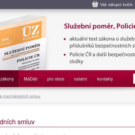
Váš nákupní košík:
bní poměr příslušníků bezpečnostních sborů, Policie ČR, Vězeňská sl
služby
zákony
M
á
D
áti
pro obce
ostatní
kontakty
 a mezinárodních smluv
dních smluv