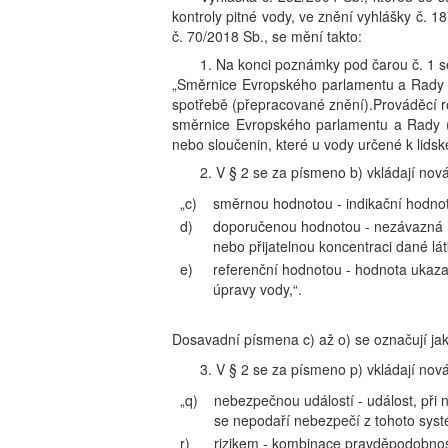
kontroly pitné vody, ve znění vyhlášky č. 1
č. 70/2018 Sb., se mění takto:
1. Na konci poznámky pod čarou č. 1 s
„Směrnice Evropského parlamentu a Rady (
spotřebě (přepracované znění).Prováděcí 
směrnice Evropského parlamentu a Rady (
nebo sloučenin, které u vody určené k lidsk
2. V § 2 se za písmeno b) vkládají nová
„c)
směrnou hodnotou - indikační hodnota 
d)
doporučenou hodnotou - nezávazná ho
nebo přijatelnou koncentraci dané lá
e)
referenční hodnotou - hodnota ukazate
úpravy vody,“.
Dosavadní písmena c) až o) se označují jak
3. V § 2 se za písmeno p) vkládají nová
„q)
nebezpečnou událostí - událost, při 
se nepodaří nebezpečí z tohoto syst
r)
rizikem - kombinace pravděpodobnos