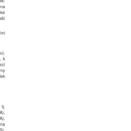
ek:
ěna
cké
lší
ími
u),
, k
ezí
umy
dek
tj.
A),
A),
ina
S),