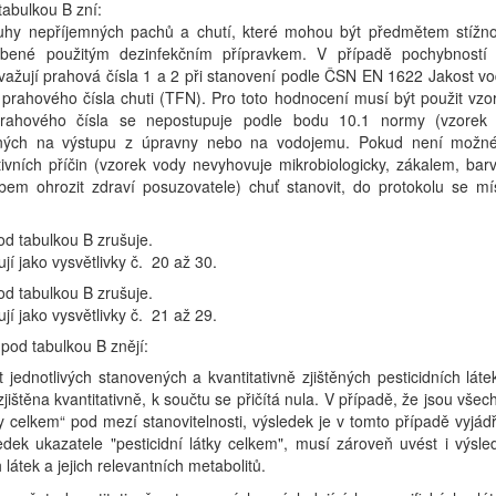
 tabulkou B zní:
hy nepříjemných pachů a chutí, které mohou být předmětem stížno
obené použitým dezinfekčním přípravkem. V případě pochybností 
važují prahová čísla 1 a 2 při stanovení podle ČSN EN 1622 Jakost vo
prahového čísla chuti (TFN). Pro toto hodnocení musí být použit vzo
 prahového čísla se nepostupuje podle bodu 10.1 normy (vzorek
raných na výstupu z úpravny nebo na vodojemu. Pokud není možn
ivních příčin (vzorek vody nevyhovuje mikrobiologicky, zákalem, bar
 ohrozit zdraví posuzovatele) chuť stanovit, do protokolu se mí
pod tabulkou B zrušuje.
jí jako vysvětlivky č. 20 až 30.
pod tabulkou B zrušuje.
jí jako vysvětlivky č. 21 až 29.
4 pod tabulkou B znějí:
 jednotlivých stanovených a kvantitativně zjištěných pesticidních láte
 zjištěna kvantitativně, k součtu se přičítá nula. V případě, že jsou všec
ky celkem“ pod mezí stanovitelnosti, výsledek je v tomto případě vyjád
ledek ukazatele "pesticidní látky celkem", musí zároveň uvést i výsle
látek a jejich relevantních metabolitů.