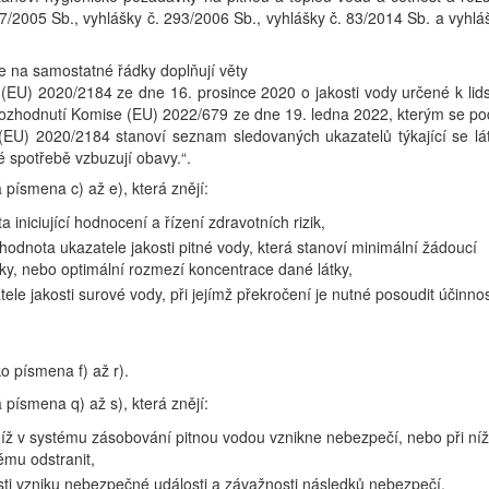
87/2005 Sb., vyhlášky č. 293/2006 Sb., vyhlášky č. 83/2014 Sb. a vyhlá
e na samostatné řádky doplňují věty
EU) 2020/2184 ze dne 16. prosince 2020 o jakosti vody určené k lid
rozhodnutí Komise (EU) 2022/679 ze dne 19. ledna 2022, kterým se po
EU) 2020/2184 stanoví seznam sledovaných ukazatelů týkající se lá
é spotřebě vzbuzují obavy.“.
 písmena c) až e), která znějí:
iniciující hodnocení a řízení zdravotních rizik,
dnota ukazatele jakosti pitné vody, která stanoví minimální žádoucí
tky, nebo optimální rozmezí koncentrace dané látky,
le jakosti surové vody, při jejímž překročení je nutné posoudit účinno
o písmena f) až r).
 písmena q) až s), která znějí:
níž v systému zásobování pitnou vodou vznikne nebezpečí, nebo při níž
ému odstranit,
ti vzniku nebezpečné události a závažnosti následků nebezpečí,