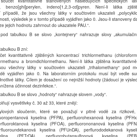
učet kvantitativně stanovených následujících specifických lát
n, benzo[ghi]perylen, indeno[1,2,3-cd]pyren. Není-li látka zjišt
 V případě, že jsou všechny látky v součtovém ukazateli „polycykli
osti, výsledek je v tomto případě vyjádřen jako 0. Jsou-li stanoveny da
ze jejich hodnotu zahrnout do ukazatele PAU.“.
5 pod tabulkou B se slovo „kontejnery“ nahrazuje slovy „akumulačn
 tabulkou B zní:
et kvantitativně zjištěných koncentrací trichlormethanu (chloroform
methanu a bromdichlormethanu. Není-li látka zjištěna kvantitativně
jsou všechny látky v součtovém ukazateli „trihalomethany“ pod m
ípadě vyjádřen jako 0. Na laboratorním protokolu musí být vedle s
otlivé látky. Cílem je dosažení co nejnižší hodnoty (žádoucí je výsle
snížena účinnost dezinfekce.“.
d tabulkou B se slovo „hodnoty“ nahrazuje slovem „vody“.
ňují vysvětlivky č. 30 až 33, které znějí:
lových sloučenin, které se považují v pitné vodě za rizikové, 
luoropentanová kyselina (PFPA), perfluorohexanová kyselina (PFHx
rfluoroktanová kyselina (PFOA), perfluorononanová kyselina (PFN
rfluoroundekanová kyselina (PFUnDA), perflurododekanová kysel
elina (PFTrDA), perfluorobutansulfonová kyselina (PFB