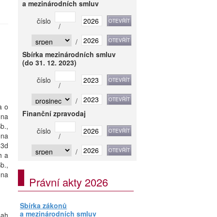
a mezinárodních smluv
číslo
/
/
Sbírka mezinárodních smluv
(do 31. 12. 2023)
číslo
/
/
a o
Finanční zpravodaj
ona
b.,
číslo
ona
/
 3d
/
h a
b.,
ona
Právní akty 2026
Sbírka zákonů
a mezinárodních smluv
sah