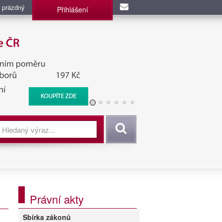
 prázdný
Přihlášení
užba, BIS, Zpravodajské
Vyhledat
Právní akty
Sbírka zákonů