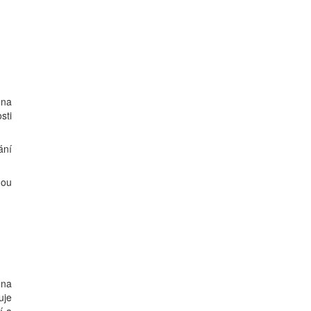
 na
sti
ání
nou
ona
uje