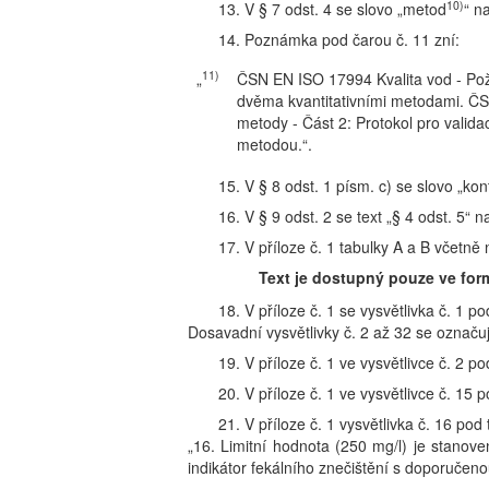
10)
13. V § 7 odst. 4 se slovo „metod
“ n
14. Poznámka pod čarou č. 11 zní:
11)
„
ČSN EN ISO 17994 Kvalita vod - Pož
dvěma kvantitativními metodami. ČS
metody - Část 2: Protokol pro validac
metodou.“.
15. V § 8 odst. 1 písm. c) se slovo „ko
16. V § 9 odst. 2 se text „§ 4 odst. 5“ 
17. V příloze č. 1 tabulky A a B včetně 
Text je dostupný pouze ve for
18. V příloze č. 1 se vysvětlivka č. 1 p
Dosavadní vysvětlivky č. 2 až 32 se označují
19. V příloze č. 1 ve vysvětlivce č. 2 p
20. V příloze č. 1 ve vysvětlivce č. 15 
21. V příloze č. 1 vysvětlivka č. 16 pod
„16. Limitní hodnota (250 mg/l) je stanove
indikátor fekálního znečištění s doporučen