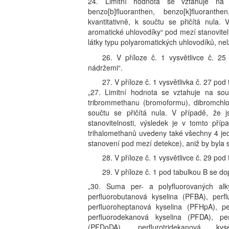
24. Limitní hodnota se vztahuje na so
benzo[b]fluoranthen, benzo[k]fluoranthe
kvantitativně, k součtu se přičítá nula.
aromatické uhlovodíky“ pod mezí stanoviteln
látky typu polyaromatických uhlovodíků, nel
26. V příloze č. 1 vysvětlivce č. 2
nádržemi“.
27. V příloze č. 1 vysvětlivka č. 27 pod
„27. Limitní hodnota se vztahuje na souč
tribrommethanu (bromoformu), dibromchlor
součtu se přičítá nula. V případě, že 
stanovitelnosti, výsledek je v tomto př
trihalomethanů uvedeny také všechny 4 jedn
stanovení pod mezí detekce), aniž by byla 
28. V příloze č. 1 vysvětlivce č. 29 po
29. V příloze č. 1 pod tabulkou B se dopl
„30. Suma per- a polyfluorovaných alky
perfluorobutanová kyselina (PFBA), perf
perfluoroheptanová kyselina (PFHpA), pe
perfluorodekanová kyselina (PFDA), pe
(PFDoDA), perflurotridekanová kys