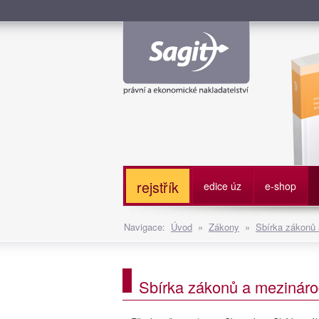
Služe
rejstřík
edice úz
e-shop
Navigace:
Úvod
»
Zákony
»
Sbírka zákonů
Sbírka zákonů a mezináro