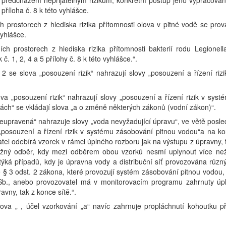
 předcházení nepřijatelným rizikům; konkrétní postup jeho vypracován
říloha č. 8 k této vyhlášce.
ích prostorech z hlediska rizika přítomnosti olova v pitné vodě se prov
vyhlášce.
ních prostorech z hlediska rizika přítomnosti bakterií rodu Legionell
. 1, 2, 4 a 5 přílohy č. 8 k této vyhlášce.“.
2 se slova „posouzení rizik“ nahrazují slovy „posouzení a řízení rizi
va „posouzení rizik“ nahrazují slovy „posouzení a řízení rizik v syst
ách“ se vkládají slova „a o změně některých zákonů (vodní zákon)“.
„neupravená“ nahrazuje slovy „voda nevyžadující úpravu“, ve větě posle
 „posouzení a řízení rizik v systému zásobování pitnou vodou“a na ko
tel odebírá vzorek v rámci úplného rozboru jak na výstupu z úpravny, 
tažný odběr, kdy mezi odběrem obou vzorků nesmí uplynout více ne
ýká případů, kdy je úpravna vody a distribuční síť provozována různ
 § 3 odst. 2 zákona, které provozují systém zásobování pitnou vodou,
Sb., anebo provozovatel má v monitorovacím programu zahrnuty úp
avny, tak z konce sítě.“.
lova „ , účel vzorkování „a“ navíc zahrnuje propláchnutí kohoutku p