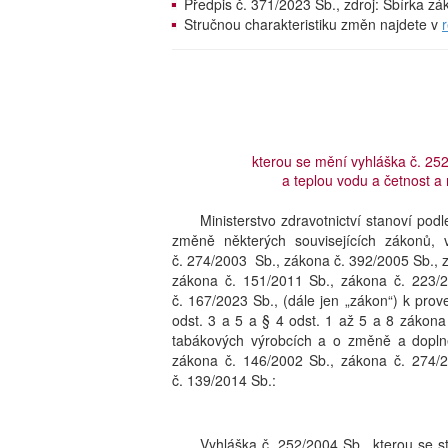
Předpis č. 371/2023 Sb., zdroj: Sbírka z
Stručnou charakteristiku změn najdete v
kterou se mění vyhláška č. 252
a teplou vodu a četnost a 
Ministerstvo zdravotnictví stanoví po
změně některých souvisejících zákonů,
č. 274/2003 Sb., zákona č. 392/2005 Sb., 
zákona č. 151/2011 Sb., zákona č. 223/
č. 167/2023 Sb., (dále jen „zákon“) k prove
odst. 3 a 5 a § 4 odst. 1 až 5 a 8 zákona
tabákových výrobcích a o změně a doplně
zákona č. 146/2002 Sb., zákona č. 274/
č. 139/2014 Sb.:
Vyhláška č. 252/2004 Sb., kterou se s