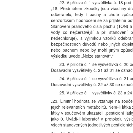
22. V příloze č. 1 vysvětlivka č. 18 pod
„18. Předmětem zkoušky jsou všechny dru
odběratelů, tedy i pachy a chutě způs
senzorickém hodnocení se za přijatelné po
Stanovení prahového čísla pachu (TON) a 
vody co nejčerstvější a při stanovení
nedechloruje), s výjimkou vzorků odeb
bezpečnostních důvodů nebo jiných objekt
nebo pachem nebo by mohl jiným způsobem
výsledku uvede „Nelze stanovit“.“.
23. V příloze č. 1 se vysvětlivka č. 20 
Dosavadní vysvětlivky č. 21 až 31 se označu
24. V příloze č. 1 se vysvětlivka č. 21 
Dosavadní vysvětlivky č. 22 až 30 se označu
25. V příloze č. 1 vysvětlivky č. 23 a 2
„23. Limitní hodnota se vztahuje na součet
jejich relevantních metabolitů. Není-li látka
látky v součtovém ukazateli „pesticidní lát
jako 0. Uvádí-li laboratoř v protokolu výs
všech stanovených jednotlivých pesticidních 