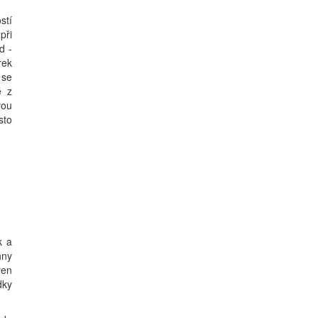
stí
při
d -
rek
 se
é z
vou
sto
k a
hny
řen
dky