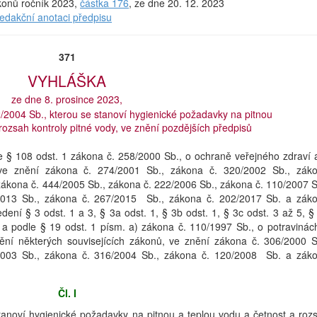
ákonů ročník 2023,
částka 176
, ze dne 20. 12. 2023
redakční anotaci předpisu
371
VYHLÁŠKA
ze dne 8. prosince 2023,
/2004 Sb., kterou se stanoví hygienické požadavky na pitnou
rozsah kontroly pitné vody, ve znění pozdějších předpisů
dle § 108 odst. 1 zákona č. 258/2000 Sb., o ochraně veřejného zdraví 
 ve znění zákona č. 274/2001 Sb., zákona č. 320/2002 Sb., zák
zákona č. 444/2005 Sb., zákona č. 222/2006 Sb., zákona č. 110/2007 S
2013 Sb., zákona č. 267/2015 Sb., zákona č. 202/2017 Sb. a zák
dení § 3 odst. 1 a 3, § 3a odst. 1, § 3b odst. 1, § 3c odst. 3 až 5, §
 a podle § 19 odst. 1 písm. a) zákona č. 110/1997 Sb., o potravinác
ní některých souvisejících zákonů, ve znění zákona č. 306/2000 S
2003 Sb., zákona č. 316/2004 Sb., zákona č. 120/2008 Sb. a zák
Čl. I
tanoví hygienické požadavky na pitnou a teplou vodu a četnost a roz