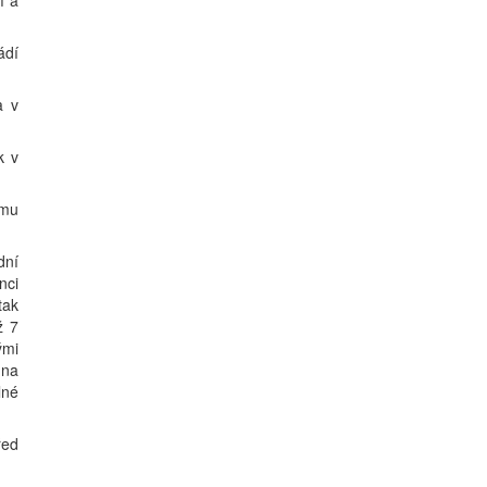
í a
ádí
a v
k v
ému
dní
nci
tak
ž 7
ými
 na
lné
řed