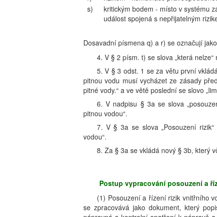
s)
kritickým bodem - místo v systému 
událost spojená s nepřijatelným rizi
Dosavadní písmena q) a r) se označují jako
4. V § 2 písm. t) se slova „která nelze“ 
5. V § 3 odst. 1 se za větu první vklád
pitnou vodu musí vycházet ze zásady před
pitné vody.“ a ve větě poslední se slovo „li
6. V nadpisu § 3a se slova „posouzení
pitnou vodou“.
7. V § 3a se slova „Posouzení rizik“
vodou“.
8. Za § 3a se vkládá nový § 3b, který v
Postup vypracování posouzení a říze
(1) Posouzení a řízení rizik vnitřního 
se zpracovává jako dokument, který popis