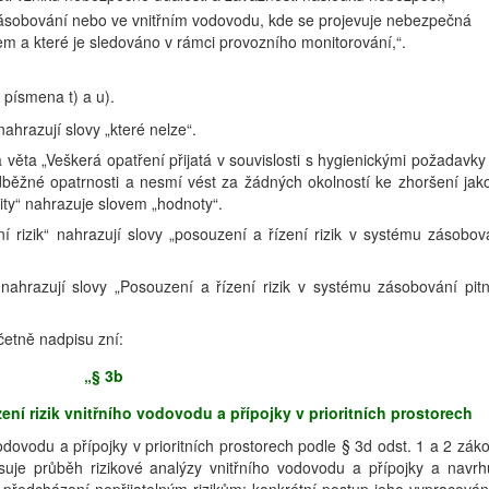
zásobování nebo ve vnitřním vodovodu, kde se projevuje nebezpečná
kem a které je sledováno v rámci provozního monitorování,“.
 písmena t) a u).
nahrazují slovy „které nelze“.
á věta „Veškerá opatření přijatá v souvislosti s hygienickými požadavky
běžné opatrnosti a nesmí vést za žádných okolností ke zhoršení jako
mity“ nahrazuje slovem „hodnoty“.
 rizik“ nahrazují slovy „posouzení a řízení rizik v systému zásobov
 nahrazují slovy „Posouzení a řízení rizik v systému zásobování pit
četně nadpisu zní:
„§ 3b
ní rizik vnitřního vodovodu a přípojky v prioritních prostorech
vodovodu a přípojky v prioritních prostorech podle § 3d odst. 1 a 2 zák
uje průběh rizikové analýzy vnitřního vodovodu a přípojky a navrh