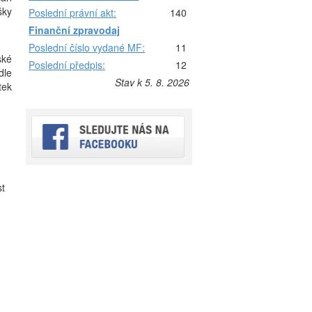
šky
Poslední právní akt:
140
Finanční zpravodaj
Poslední číslo vydané MF:
11
ské
Poslední předpis:
12
dle
Stav k 5. 8. 2026
tek
st