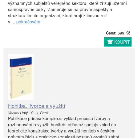
významných subjektů veřejného sektoru, které zřizují územní
samosprávné celky. Zaměřuje se na právní aspekty a
strukturu těchto organizací, které hrají klíčovou roli
v ...
pokračování
Cena: 699 Kč
KOUPIT
Honitba. Tvorba a využití
Václav Holý - C. H. Beck
Publikace přináší komplexní výklad procesu tvorby a
rozhodování o využití honiteb, přičemž spojuje vhled do
teoretické konstrukce tvorby a využití honiteb v českém
právním řádu s praktickou znalostí postupů orgánů státní