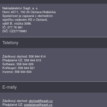
Nakladatelství Sagit, a. s.
Horní 457/1, 700 30 Ostrava-Hrabůvka
Společnost je zapsaná v obchodním
rejstříku vedeném KS v Ostravě,
oddíl B, vložka 3086.
IČ: 277 76 981
DIČ: CZ27776981
Telefony
Zásilkový obchod: 558 944 614
Předplatné ÚZ: 558 944 615
Software: 558 944 629
Knihkupci: 558 944 621
Inzerce: 558 944 634
E-maily
Zásilkový obchod:
obchod@sagit.cz
Předplatné ÚZ:
predplatne@sagit.cz