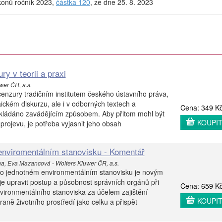
ákonů ročník 2023,
částka 120
, ze dne 25. 8. 2023
y v teorii a praxi
wer ČR, a.s.
 cenzury tradičním institutem českého ústavního práva,
aickém diskurzu, ale i v odborných textech a
Cena: 349 K
kládáno zavádějícím způsobem. Aby přitom mohl být
KOUPI
projevu, je potřeba vyjasnit jeho obsah
enviromentálním stanovisku - Komentář
na, Eva Mazancová - Wolters Kluwer ČR, a.s.
 o jednotném environmentálním stanovisku je novým
je upravit postup a působnost správních orgánů při
Cena: 659 K
ironmentálního stanoviska za účelem zajištění
KOUPI
aně životního prostředí jako celku a přispět