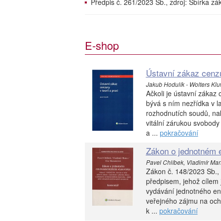
Předpis č. 261/2023 Sb., zdroj: Sbírka z
E-shop
Ústavní zákaz cenzur
Jakub Hodulík - Wolters Klu
Ačkoli je ústavní zákaz
bývá s ním nezřídka v l
rozhodnutích soudů, na
vitální zárukou svobody 
a ...
pokračování
Zákon o jednotném 
Pavel Chlíbek, Vladimír Ma
Zákon č. 148/2023 Sb.,
předpisem, jehož cílem 
vydávání jednotného env
veřejného zájmu na ochr
k ...
pokračování