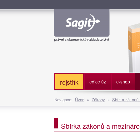
Služe
rejstřík
edice úz
e-shop
Navigace:
Úvod
»
Zákony
»
Sbírka zákonů
Sbírka zákonů a mezináro