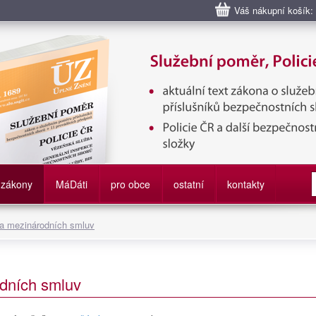
Váš nákupní košík:
bní poměr příslušníků bezpečnostních sborů, Policie ČR, Vězeňská sl
služby
zákony
M
á
D
áti
pro obce
ostatní
kontakty
 a mezinárodních smluv
dních smluv