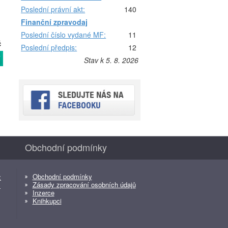
Poslední právní akt:
140
Finanční zpravodaj
Poslední číslo vydané MF:
11
č
Poslední předpis:
12
T
Stav k 5. 8. 2026
Obchodní podmínky
Obchodní podmínky
z
Zásady zpracování osobních údajů
z
Inzerce
Knihkupci