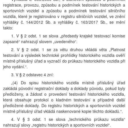
registrace, provozu, způsobu a podmínek testování historických a
sportovních vozidel a způsobu a podmínek testování silničního
vozidla, které je registrováno v registru silničních vozidel, ve znění
vyhlášky č. 144/2012 Sb. a vyhlášky č. 163/2017 Sb., se mění
takto:
1. V § 2 odst. 1 se slova „předsedy krajské testovací komise
zapsané“ nahrazují slovem „uvedeného“.
2. V § 2 odst. 1 se za větu druhou vkládá věta „Platnost
testování a výsledek technické prohlídky historického vozidla ověří
místně příslušný úřad a vyznačí do průkazu historického vozidla při
jeho vydání.“.
3. V § 2 odstavec 4 zní:
„(4) Do spisu historického vozidla místně příslušný úřad
zakládá původní registrační doklady a doklady původu, pokud byly
předloženy, a žádost o provedení testování historického vozidla,
která obsahuje protokol o kladném testování a případně další
předložené doklady. Do registru historických a sportovních vozidel
místně příslušný úřad vkládá naskenované kopie těchto dokladů.“.
4. V § 3 odst. 1 se slova „technického průkazu vozidla“
nahrazují slovy „registru historických a sportovních vozidel“.