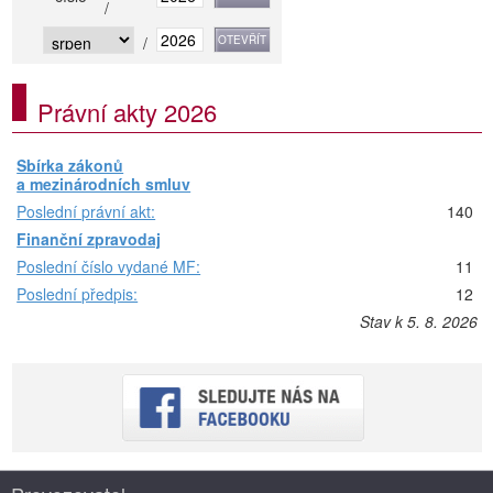
/
/
Právní akty 2026
Sbírka zákonů
a mezinárodních smluv
Poslední právní akt:
140
Finanční zpravodaj
Poslední číslo vydané MF:
11
Poslední předpis:
12
Stav k 5. 8. 2026