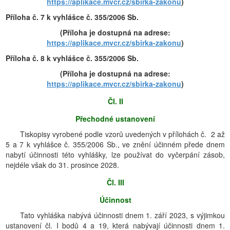
https://aplikace.mvcr.cz/sbirka-zakonu
)
Příloha č. 7 k vyhlášce č. 355/2006 Sb.
(Příloha je dostupná na adrese:
https://aplikace.mvcr.cz/sbirka-zakonu
)
Příloha č. 8 k vyhlášce č. 355/2006 Sb.
(Příloha je dostupná na adrese:
https://aplikace.mvcr.cz/sbirka-zakonu
)
Čl. II
Přechodné ustanovení
Tiskopisy vyrobené podle vzorů uvedených v přílohách č. 2 až
5 a 7 k vyhlášce č. 355/2006 Sb., ve znění účinném přede dnem
nabytí účinnosti této vyhlášky, lze používat do vyčerpání zásob,
nejdéle však do 31. prosince 2028.
Čl. III
Účinnost
Tato vyhláška nabývá účinnosti dnem 1. září 2023, s výjimkou
ustanovení čl. I bodů 4 a 19, která nabývají účinnosti dnem 1.