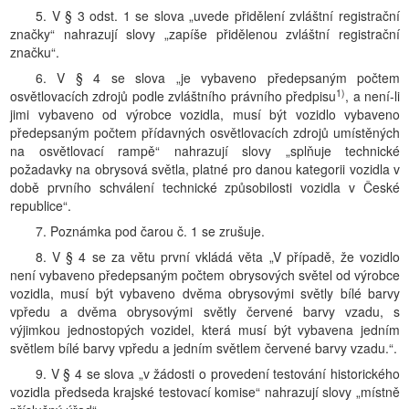
5. V § 3 odst. 1 se slova „uvede přidělení zvláštní registrační
značky“ nahrazují slovy „zapíše přidělenou zvláštní registrační
značku“.
6. V § 4 se slova „je vybaveno předepsaným počtem
1)
osvětlovacích zdrojů podle zvláštního právního předpisu
, a není-li
jimi vybaveno od výrobce vozidla, musí být vozidlo vybaveno
předepsaným počtem přídavných osvětlovacích zdrojů umístěných
na osvětlovací rampě“ nahrazují slovy „splňuje technické
požadavky na obrysová světla, platné pro danou kategorii vozidla v
době prvního schválení technické způsobilosti vozidla v České
republice“.
7. Poznámka pod čarou č. 1 se zrušuje.
8. V § 4 se za větu první vkládá věta „V případě, že vozidlo
není vybaveno předepsaným počtem obrysových světel od výrobce
vozidla, musí být vybaveno dvěma obrysovými světly bílé barvy
vpředu a dvěma obrysovými světly červené barvy vzadu, s
výjimkou jednostopých vozidel, která musí být vybavena jedním
světlem bílé barvy vpředu a jedním světlem červené barvy vzadu.“.
9. V § 4 se slova „v žádosti o provedení testování historického
vozidla předseda krajské testovací komise“ nahrazují slovy „místně