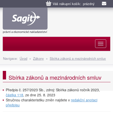
Váš nákupní košík: prázdný
Naviga
Navigace:
Úvod
»
Zákony
»
Sbírka zákonů a mezinárodních smluv
Sbírka zákonů a mezinárodních smluv
Předpis č. 257/2023 Sb., zdroj: Sbírka zákonů ročník 2023,
částka 118
, ze dne 25. 8. 2023
Stručnou charakteristiku změn najdete v
redakční anotaci
předpisu