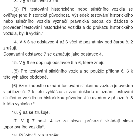
13. V § 6 odstavec 3 zní:
„(3) Při testování historického nebo silničního vozidla se
ověřuje jeho historická původnost. Výsledek testování historického
nebo silničního vozidla vyznačí právnická osoba do žádosti o
provedení testování historického vozidla a do průkazu historického
vozidla, byl-li vydán.“.
14. V § 6 se odstavce 4 až 6 včetně poznámky pod čarou č. 2
zrušují.
Dosavadní odstavec 7 se označuje jako odstavec 4.
15. V § 6 se doplňují odstavce 5 a 6, které znějí:
„(5) Pro testování silničního vozidla se použije příloha č. 6 k
této vyhlášce obdobně.
(6) Vzor žádosti o uznání testování silničního vozidla je uveden
v příloze č. 7 k této vyhlášce a vzor dokladu o uznání testování
silničního vozidla na historickou původnost je uveden v příloze č. 8
k této vyhlášce.“.
16. § 6a se zrušuje.
17. V § 7 odst. 4 se za slovo „průkazu“ vkládají slova
„sportovního vozidla“.
18. Přílohy č. 2 a 3 znějí: