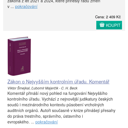
zákona z let 2021 a 2024, které přinesly řadu změn
v ...
pokračování
Cena: 2 409 Kč
KOUPIT
Zákon o Nejvyšším kontrolním úřadu. Komentář
Viktor Šmejkal, Ľubomír Majerčík - C. H. Beck
Komentář přináší nový pohled na fungování Nejvyššího
kontrolního úřadu. Vychází z nejnovější judikatury českých
soudů i mezinárodního kontextu působení vrcholných
auditních orgánů. Autoři současně v knize přinášejí přesahy
do práva trestního, správního, ústavního i
evropského. ...
pokračování