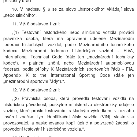
příslušný úřad“.
10. V nadpisu § 6 se za slovo „historického“ vkládají slova
„nebo silničního“.
11. V § 6 odstavec 1 zní:
„(1) Testování historického nebo silničního vozidla provádí
právnická osoba, která má oprávnění udělené Mezinárodní
federací historických vozidel, podle Mezinárodního technického
kodexu Mezinárodní federace historických vozidel - FIVA,
International Technical Code (dále jen „mezinárodní technický
kodex“), v platném znění, nebo Mezinárodní automobilovou
federací, podle přílohy K Mezinárodních sportovních řádů - FIA,
Appendix K to the International Sporting Code (dále jen
„mezinárodní sportovní řády“).“.
12. V § 6 odstavec 2 zní:
„(2) Právnická osoba, která provedla testování vozidla na
historickou původnost, poskytne ministerstvu elektronicky údaje o
vozidle, které prošlo testováním s kladným výsledkem, v rozsahu
tovární značka, typ, identifikační číslo vozidla (VIN), vlastník a
provozovatel, a naskenovanou kopii úplné a potvrzené žádosti o
provedení testování historického vozidla.“.