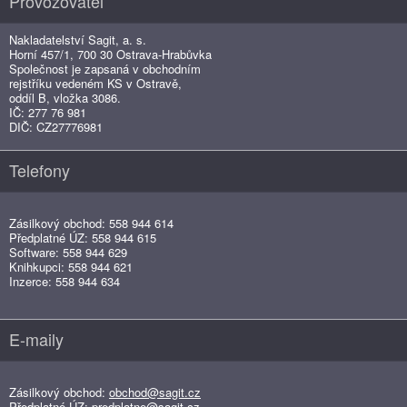
Provozovatel
Nakladatelství Sagit, a. s.
Horní 457/1, 700 30 Ostrava-Hrabůvka
Společnost je zapsaná v obchodním
rejstříku vedeném KS v Ostravě,
oddíl B, vložka 3086.
IČ: 277 76 981
DIČ: CZ27776981
Telefony
Zásilkový obchod: 558 944 614
Předplatné ÚZ: 558 944 615
Software: 558 944 629
Knihkupci: 558 944 621
Inzerce: 558 944 634
E-maily
Zásilkový obchod:
obchod@sagit.cz
Předplatné ÚZ:
predplatne@sagit.cz