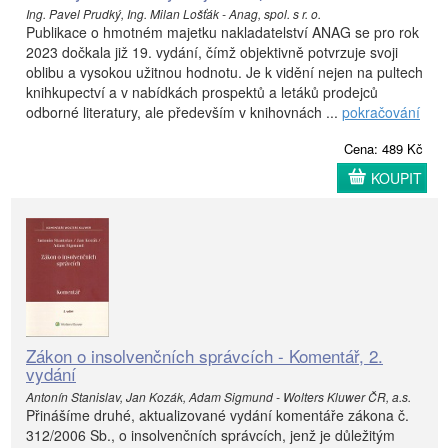
Ing. Pavel Prudký, Ing. Milan Lošťák - Anag, spol. s r. o.
Publikace o hmotném majetku nakladatelství ANAG se pro rok
2023 dočkala již 19. vydání, čímž objektivně potvrzuje svoji
oblibu a vysokou užitnou hodnotu. Je k vidění nejen na pultech
knihkupectví a v nabídkách prospektů a letáků prodejců
odborné literatury, ale především v knihovnách ...
pokračování
Cena: 489 Kč
KOUPIT
Zákon o insolvenčních správcích - Komentář, 2.
vydání
Antonín Stanislav, Jan Kozák, Adam Sigmund - Wolters Kluwer ČR, a.s.
Přinášíme druhé, aktualizované vydání komentáře zákona č.
312/2006 Sb., o insolvenčních správcích, jenž je důležitým