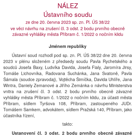
NÁLEZ
Ústavního soudu
ze dne 20. června 2023 sp. zn. Pl. ÚS 38/22
ve věci návrhu na zrušení čl. 3 odst. 2 bodu prvního obecně
závazné vyhlášky města Příbram č. 1/2022 o nočním klidu
Jménem republiky
Ústavní soud rozhodl pod sp. zn. Pl. ÚS 38/22 dne 20. června
2023 v plénu složeném z předsedy soudu Pavla Rychetského a
soudců Josefa Baxy, Ludvíka Davida, Josefa Fialy, Jaromíra Jirsy,
Tomáše Lichovníka, Radovana Suchánka, Jana Svatoně, Pavla
Šámala (soudce zpravodaj), Vojtěcha Šimíčka, Davida Uhlíře, Jana
Wintra, Daniely Zemanové a Jiřího Zemánka o návrhu Ministerstva
vnitra na zrušení čl. 3 odst. 2 bodu prvního obecně závazné
vyhlášky města Příbram č. 1/2022 o nočním klidu, za účasti města
Příbram, sídlem Tyršova 108, Příbram, zastoupeného JUDr.
Tomášem Samkem, advokátem, sídlem Pražská 140, Příbram, jako
účastníka řízení,
takto:
Ustanovení čl. 3 odst. 2 bodu prvního obecně závazné