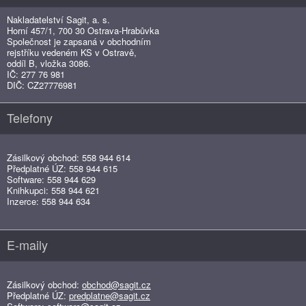
Nakladatelství Sagit, a. s.
Horní 457/1, 700 30 Ostrava-Hrabůvka
Společnost je zapsaná v obchodním
rejstříku vedeném KS v Ostravě,
oddíl B, vložka 3086.
IČ: 277 76 981
DIČ: CZ27776981
Telefony
Zásilkový obchod: 558 944 614
Předplatné ÚZ: 558 944 615
Software: 558 944 629
Knihkupci: 558 944 621
Inzerce: 558 944 634
E-maily
Zásilkový obchod:
obchod@sagit.cz
Předplatné ÚZ:
predplatne@sagit.cz