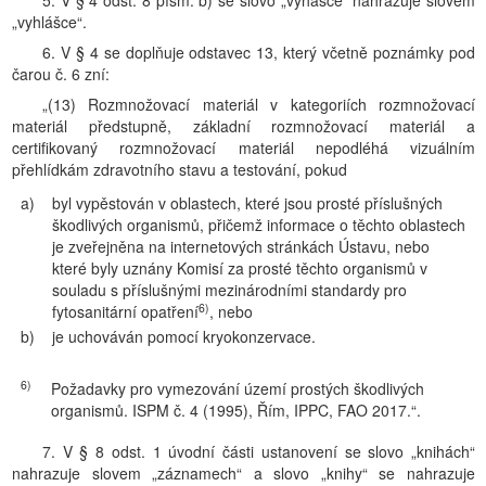
5. V § 4 odst. 8 písm. b) se slovo „vyhášce“ nahrazuje slovem
„vyhlášce“.
6. V § 4 se doplňuje odstavec 13, který včetně poznámky pod
čarou č. 6 zní:
„(13) Rozmnožovací materiál v kategoriích rozmnožovací
materiál předstupně, základní rozmnožovací materiál a
certifikovaný rozmnožovací materiál nepodléhá vizuálním
přehlídkám zdravotního stavu a testování, pokud
a)
byl vypěstován v oblastech, které jsou prosté příslušných
škodlivých organismů, přičemž informace o těchto oblastech
je zveřejněna na internetových stránkách Ústavu, nebo
které byly uznány Komisí za prosté těchto organismů v
souladu s příslušnými mezinárodními standardy pro
6)
fytosanitární opatření
, nebo
b)
je uchováván pomocí kryokonzervace.
6)
Požadavky pro vymezování území prostých škodlivých
organismů. ISPM č. 4 (1995), Řím, IPPC, FAO 2017.“.
7. V § 8 odst. 1 úvodní části ustanovení se slovo „knihách“
nahrazuje slovem „záznamech“ a slovo „knihy“ se nahrazuje