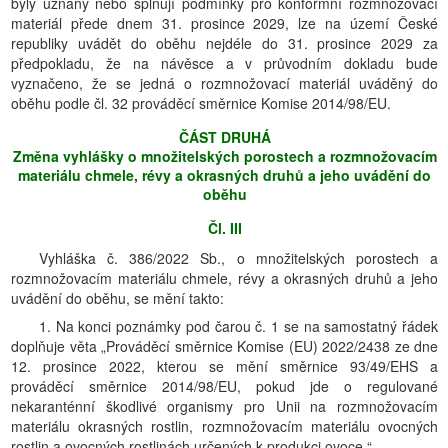
byly uznány nebo splňují podmínky pro konformní rozmnožovací
materiál přede dnem 31. prosince 2029, lze na území České
republiky uvádět do oběhu nejdéle do 31. prosince 2029 za
předpokladu, že na návěsce a v průvodním dokladu bude
vyznačeno, že se jedná o rozmnožovací materiál uváděný do
oběhu podle čl. 32 prováděcí směrnice Komise 2014/98/EU.
ČÁST DRUHÁ
Změna vyhlášky o množitelských porostech a rozmnožovacím
materiálu chmele, révy a okrasných druhů a jeho uvádění do
oběhu
Čl. III
Vyhláška č. 386/2022 Sb., o množitelských porostech a
rozmnožovacím materiálu chmele, révy a okrasných druhů a jeho
uvádění do oběhu, se mění takto:
1. Na konci poznámky pod čarou č. 1 se na samostatný řádek
doplňuje věta „Prováděcí směrnice Komise (EU) 2022/2438 ze dne
12. prosince 2022, kterou se mění směrnice 93/49/EHS a
prováděcí směrnice 2014/98/EU, pokud jde o regulované
nekaranténní škodlivé organismy pro Unii na rozmnožovacím
materiálu okrasných rostlin, rozmnožovacím materiálu ovocných
rostlin a ovocných rostlinách určených k produkci ovoce.“.