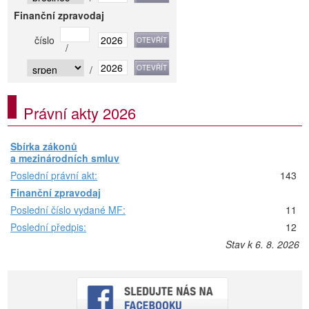
Finanční zpravodaj
číslo
/
/
Právní akty 2026
Sbírka zákonů
a mezinárodních smluv
Poslední právní akt:
143
Finanční zpravodaj
Poslední číslo vydané MF:
11
Poslední předpis:
12
Stav k 6. 8. 2026