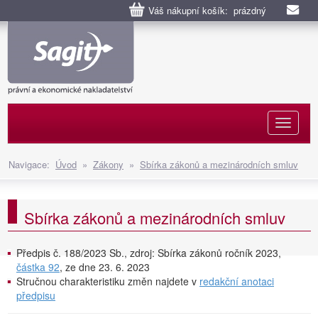
Váš nákupní košík: prázdný
Naviga
Navigace:
Úvod
»
Zákony
»
Sbírka zákonů a mezinárodních smluv
Sbírka zákonů a mezinárodních smluv
Předpis č. 188/2023 Sb., zdroj: Sbírka zákonů ročník 2023,
částka 92
, ze dne 23. 6. 2023
Stručnou charakteristiku změn najdete v
redakční anotaci
předpisu