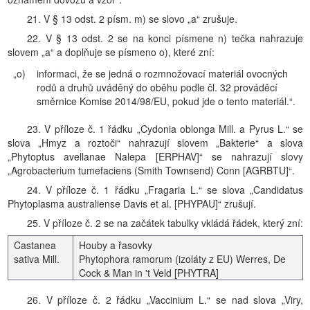
21. V § 13 odst. 2 písm. m) se slovo „a“ zrušuje.
22. V § 13 odst. 2 se na konci písmene n) tečka nahrazuje
slovem „a“ a doplňuje se písmeno o), které zní:
„o)
informaci, že se jedná o rozmnožovací materiál ovocných
rodů a druhů uváděný do oběhu podle čl. 32 prováděcí
směrnice Komise 2014/98/EU, pokud jde o tento materiál.“.
23. V příloze č. 1 řádku „Cydonia oblonga Mill. a Pyrus L.“ se
slova „Hmyz a roztoči“ nahrazují slovem „Bakterie“ a slova
„Phytoptus avellanae Nalepa [ERPHAV]“ se nahrazují slovy
„Agrobacterium tumefaciens (Smith Townsend) Conn [AGRBTU]“.
24. V příloze č. 1 řádku „Fragaria L.“ se slova „Candidatus
Phytoplasma australiense Davis et al. [PHYPAU]“ zrušují.
25. V příloze č. 2 se na začátek tabulky vkládá řádek, který zní:
Castanea
Houby a řasovky
sativa Mill.
Phytophora ramorum (izoláty z EU) Werres, De
Cock & Man in 't Veld [PHYTRA]
26. V příloze č. 2 řádku „Vaccinium L.“ se nad slova „Viry,