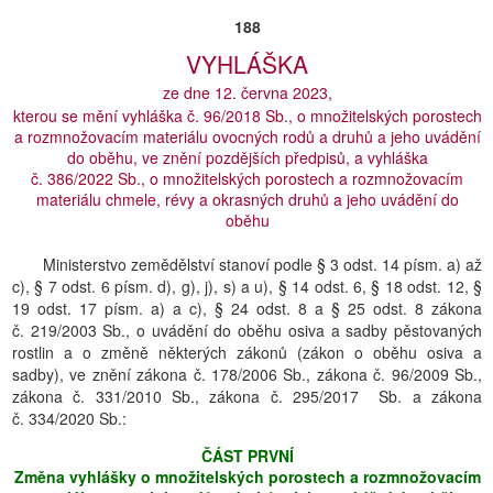
188
VYHLÁŠKA
ze dne 12. června 2023,
kterou se mění vyhláška č. 96/2018 Sb., o množitelských porostech
a rozmnožovacím materiálu ovocných rodů a druhů a jeho uvádění
do oběhu, ve znění pozdějších předpisů, a vyhláška
č. 386/2022 Sb., o množitelských porostech a rozmnožovacím
materiálu chmele, révy a okrasných druhů a jeho uvádění do
oběhu
Ministerstvo zemědělství stanoví podle § 3 odst. 14 písm. a) až
c), § 7 odst. 6 písm. d), g), j), s) a u), § 14 odst. 6, § 18 odst. 12, §
19 odst. 17 písm. a) a c), § 24 odst. 8 a § 25 odst. 8 zákona
č. 219/2003 Sb., o uvádění do oběhu osiva a sadby pěstovaných
rostlin a o změně některých zákonů (zákon o oběhu osiva a
sadby), ve znění zákona č. 178/2006 Sb., zákona č. 96/2009 Sb.,
zákona č. 331/2010 Sb., zákona č. 295/2017 Sb. a zákona
č. 334/2020 Sb.:
ČÁST PRVNÍ
Změna vyhlášky o množitelských porostech a rozmnožovacím