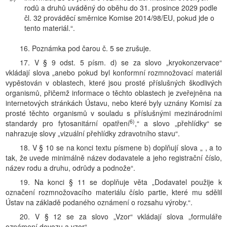
rodů a druhů uváděný do oběhu do 31. prosince 2029 podle
čl. 32 prováděcí směrnice Komise 2014/98/EU, pokud jde o
tento materiál.“.
16. Poznámka pod čarou č. 5 se zrušuje.
17. V § 9 odst. 5 písm. d) se za slovo „kryokonzervace“
vkládají slova „anebo pokud byl konformní rozmnožovací materiál
vypěstován v oblastech, které jsou prosté příslušných škodlivých
organismů, přičemž informace o těchto oblastech je zveřejněna na
internetových stránkách Ústavu, nebo které byly uznány Komisí za
prosté těchto organismů v souladu s příslušnými mezinárodními
6)
standardy pro fytosanitární opatření
,“ a slovo „přehlídky“ se
nahrazuje slovy „vizuální přehlídky zdravotního stavu“.
18. V § 10 se na konci textu písmene b) doplňují slova „ , a to
tak, že uvede minimálně název dodavatele a jeho registrační číslo,
název rodu a druhu, odrůdy a podnože“.
19. Na konci § 11 se doplňuje věta „Dodavatel použije k
označení rozmnožovacího materiálu číslo partie, které mu sdělil
Ústav na základě podaného oznámení o rozsahu výroby.“.
20. V § 12 se za slovo „Vzor“ vkládají slova „formuláře
oznámení dovozu a vzor“.