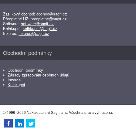
Zásilkový obchod:
obchod@sagit.cz
Předplatné ÚZ:
predplatne@sagit.cz
Software:
software@sagit.cz
Knihkupci:
knihkupci@sagit.cz
Inzerce:
inzerce@sagit.cz
Obchodní podmínky
Obchodní podmínky
Zásady zpracování osobních údajů
Inzerce
Knihkupci
© 1996–2026 Nakladatelství Sagit, a. s. Všechna práva vyhrazena.