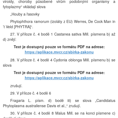
viroidy, choroby působené virům podobnými organismy a
fytoplazmy“ vkládají slova
„Houby a řasovky
Phytophthora ramorum (izoláty z EU) Werres, De Cock Man in
’t Veld [PHYTRA]“.
27. V příloze č. 4 bodě 1 Castanea sativa Mill. písmena b) až
d) znějí:
Text je dostupný pouze ve formátu PDF na adrese:
https://aplikace.mvcr.cz/sbirka-zakonu
28. V příloze č. 4 bodě 4 Cydonia oblonga Mill. písmenu b) se
slova
Text je dostupný pouze ve formátu PDF na adrese:
https://aplikace.mvcr.cz/sbirka-zakonu
zrušují.
29. V příloze č. 4 bodě 6
Fragaria L. písm. d) bodě iii) se slova „Candidatus
Phytoplasma australiense Davis et al.,“ zrušují.
30. V příloze č. 4 bodě 8 Malus Mill. se na konci písmene c)