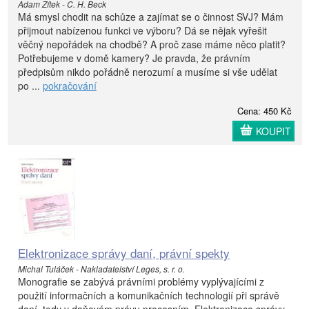
Adam Zítek - C. H. Beck
Má smysl chodit na schůze a zajímat se o činnost SVJ? Mám
přijmout nabízenou funkci ve výboru? Dá se nějak vyřešit
věčný nepořádek na chodbě? A proč zase máme něco platit?
Potřebujeme v domě kamery? Je pravda, že právním
předpisům nikdo pořádně nerozumí a musíme si vše udělat
po ...
pokračování
Cena: 450 Kč
KOUPIT
Elektronizace správy daní, právní spekty
Michal Tuláček - Nakladatelství Leges, s. r. o.
Monografie se zabývá právními problémy vyplývajícími z
použití informačních a komunikačních technologií při správě
daní, tedy v daňovém právu procesním. Elektronizace správy