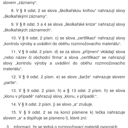
slovem „záznamy“.
8. V § 8 odst. 2 se slova „školkařskou knihou“ nahrazují slovy
„školkařskými záznamy“.
9. V § 8 odst. 3 a 4 se slova „školkařské knize“ nahrazují slovy
„školkařských záznamech“.
10. V § 9 odst. 2 písm. c) se slova „certifikaci“ nahrazují slovy
„kontrolu výroby a uvádění do oběhu rozmnožovacího materiálu“.
11. V § 9 odst. 2 písm. d) se za slovo „příjmení“ vkládají slova
„nebo název či obchodní firma“ a slova „certifikaci“ se nahrazují
slovy „kontrolu výroby a uvádění do oběhu rozmnožovacího
materiálu“.
12. V § 9 odst. 2 písm. e) se slovo „šarže“ nahrazuje slovem
„partie“.
13. V § 9 odst. 2 písm. h) a § 13 odst. 2 písm. h) se slova
„klonu v případě“ nahrazují slovy „klonu, v případě:“.
14. V § 9 odst. 2 písm. j) se slovo „a“ zrušuje.
15. V § 9 odst. 2 se na konci písmene k) tečka nahrazuje
slovem „a“ a doplňuje se písmeno l), které zní:
„l)
informaci, že se jedná o rozmnožovací materiál ovocných