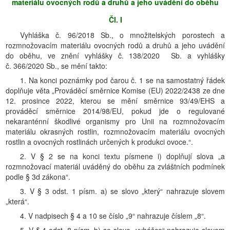
materiálu ovocných rodů a druhů a jeho uvádění do oběhu
Čl. I
Vyhláška č. 96/2018 Sb., o množitelských porostech a
rozmnožovacím materiálu ovocných rodů a druhů a jeho uvádění
do oběhu, ve znění vyhlášky č. 138/2020 Sb. a vyhlášky
č. 366/2020 Sb., se mění takto:
1. Na konci poznámky pod čarou č. 1 se na samostatný řádek
doplňuje věta „Prováděcí směrnice Komise (EU) 2022/2438 ze dne
12. prosince 2022, kterou se mění směrnice 93/49/EHS a
prováděcí směrnice 2014/98/EU, pokud jde o regulované
nekaranténní škodlivé organismy pro Unii na rozmnožovacím
materiálu okrasných rostlin, rozmnožovacím materiálu ovocných
rostlin a ovocných rostlinách určených k produkci ovoce.“.
2. V § 2 se na konci textu písmene i) doplňují slova „a
rozmnožovací materiál uváděný do oběhu za zvláštních podmínek
podle § 3d zákona“.
3. V § 3 odst. 1 písm. a) se slovo „který“ nahrazuje slovem
„která“.
4. V nadpisech § 4 a 10 se číslo „9“ nahrazuje číslem „8“.