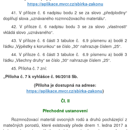
https://aplikace.mvcr.cz/sbirka-zakonu
41. V příloze č. 6 nadpisu bodu 2 se za slovo „předplodiny“
doplňují slova „uznávaného rozmnožovacího materiálu“.
42. V příloze č. 6 nadpisu bodu 3 se za slovo „vlastnosti“
vkládá slovo „uznávaného“.
43. V příloze č. 6 části 3 tabulce č. 6.9 písmenu a) bodě 2
řádku „Výpěstky s korunkou“ se číslo „30“ nahrazuje číslem „25“.
44. V příloze č. 6 části 3 tabulce č. 6.9 písmenu a) bodě 3
řádku „Všechny druhy“ se číslo „30“ nahrazuje číslem „25“.
45. Příloha č. 7 zní:
„Příloha č. 7 k vyhlášce č. 96/2018 Sb.
(Příloha je dostupná na adrese:
https://aplikace.mvcr.cz/sbirka-zakonu
)
Čl. II
Přechodné ustanovení
Rozmnožovací materiál ovocných rodů a druhů pocházející z
matečných porostů, které existovaly přede dnem 1. ledna 2017 a