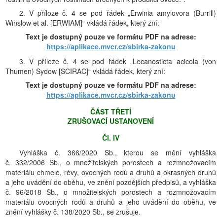
2. V příloze č. 4 se pod řádek „Erwinia amylovora (Burrill)
Winslow et al. [ERWIAM]“ vkládá řádek, který zní:
Text je dostupný pouze ve formátu PDF na adrese:
https://aplikace.mvcr.cz/sbirka-zakonu
3. V příloze č. 4 se pod řádek „Lecanosticta acicola (von
Thumen) Sydow [SCIRAC]“ vkládá řádek, který zní:
Text je dostupný pouze ve formátu PDF na adrese:
https://aplikace.mvcr.cz/sbirka-zakonu
ČÁST TŘETÍ
ZRUŠOVACÍ USTANOVENÍ
Čl. IV
Vyhláška č. 366/2020 Sb., kterou se mění vyhláška
č. 332/2006 Sb., o množitelských porostech a rozmnožovacím
materiálu chmele, révy, ovocných rodů a druhů a okrasných druhů
a jeho uvádění do oběhu, ve znění pozdějších předpisů, a vyhláška
č. 96/2018 Sb., o množitelských porostech a rozmnožovacím
materiálu ovocných rodů a druhů a jeho uvádění do oběhu, ve
znění vyhlášky č. 138/2020 Sb., se zrušuje.