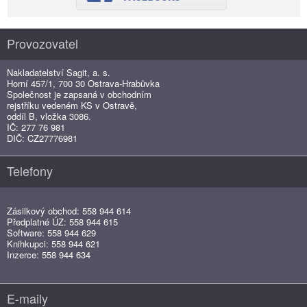
Provozovatel
Nakladatelství Sagit, a. s.
Horní 457/1, 700 30 Ostrava-Hrabůvka
Společnost je zapsaná v obchodním
rejstříku vedeném KS v Ostravě,
oddíl B, vložka 3086.
IČ: 277 76 981
DIČ: CZ27776981
Telefony
Zásilkový obchod: 558 944 614
Předplatné ÚZ: 558 944 615
Software: 558 944 629
Knihkupci: 558 944 621
Inzerce: 558 944 634
E-maily