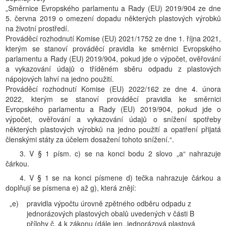
„Směrnice Evropského parlamentu a Rady (EU) 2019/904 ze dne
5. června 2019 o omezení dopadu některých plastových výrobků
na životní prostředí.
Prováděcí rozhodnutí Komise (EU) 2021/1752 ze dne 1. října 2021,
kterým se stanoví prováděcí pravidla ke směrnici Evropského
parlamentu a Rady (EU) 2019/904, pokud jde o výpočet, ověřování
a vykazování údajů o tříděném sběru odpadu z plastových
nápojových lahví na jedno použití.
Prováděcí rozhodnutí Komise (EU) 2022/162 ze dne 4. února
2022, kterým se stanoví prováděcí pravidla ke směrnici
Evropského parlamentu a Rady (EU) 2019/904, pokud jde o
výpočet, ověřování a vykazování údajů o snížení spotřeby
některých plastových výrobků na jedno použití a opatření přijatá
členskými státy za účelem dosažení tohoto snížení.“.
3. V § 1 písm. c) se na konci bodu 2 slovo „a“ nahrazuje
čárkou.
4. V § 1 se na konci písmene d) tečka nahrazuje čárkou a
doplňují se písmena e) až g), která znějí:
„e)
pravidla výpočtu úrovně zpětného odběru odpadu z
jednorázových plastových obalů uvedených v části B
přílohy č. 4 k zákonu (dále jen „jednorázová plastová