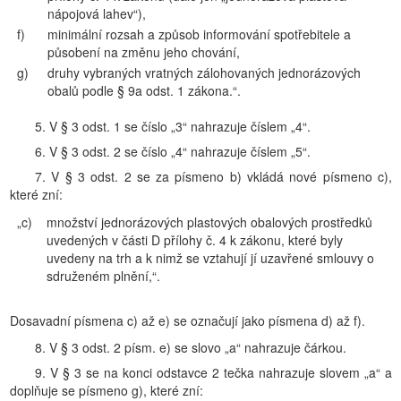
nápojová lahev“),
f)
minimální rozsah a způsob informování spotřebitele a
působení na změnu jeho chování,
g)
druhy vybraných vratných zálohovaných jednorázových
obalů podle § 9a odst. 1 zákona.“.
5. V § 3 odst. 1 se číslo „3“ nahrazuje číslem „4“.
6. V § 3 odst. 2 se číslo „4“ nahrazuje číslem „5“.
7. V § 3 odst. 2 se za písmeno b) vkládá nové písmeno c),
které zní:
„c)
množství jednorázových plastových obalových prostředků
uvedených v části D přílohy č. 4 k zákonu, které byly
uvedeny na trh a k nimž se vztahují jí uzavřené smlouvy o
sdruženém plnění,“.
Dosavadní písmena c) až e) se označují jako písmena d) až f).
8. V § 3 odst. 2 písm. e) se slovo „a“ nahrazuje čárkou.
9. V § 3 se na konci odstavce 2 tečka nahrazuje slovem „a“ a
doplňuje se písmeno g), které zní: