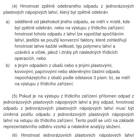
(4) Hmotnost zpětně odebraného odpadu z jednorázových
plastových nápojových lahví, který byl zpětně odebrán
a)
odděleně od jakéhokoli jiného odpadu, se měří v místě, kde
byl zpětně odebrán, nebo na výstupu z třídicího zařízení;
hmotnost tohoto odpadu z lahví lze vypočítat spočítáním
lahví, jestliže se použijí konverzní faktory, které zohledňují
hmotnost lahve každé velikosti, typ polymeru lahví a
uzávěrů a víček, jakož i ztráty při následných třídicích
operacích, nebo
b)
s jiným odpadem z obalů nebo s jinými plastovými,
kovovými, papírovými nebo skleněnými částmi odpadu
nepocházejícího z obalů podle odstavce 3 písm. b), se měří
na výstupu z třídicího zařízení.
(5) Pokud je na výstupu z třídicího zařízení přítomen odpad z
jednorázových plastových nápojových lahví a jiný odpad, hmotnost
odpadu z jednorázových plastových nápojových lahví musí být
úměrná podílu odpadu z jednorázových plastových nápojových
lahví na vstupu do třídicího zařízení. Tento podíl se určí na základě
reprezentativního odběru vzorků a následné analýzy složení.
(6) Hmotnost jednorázových plastových nápojových lahví