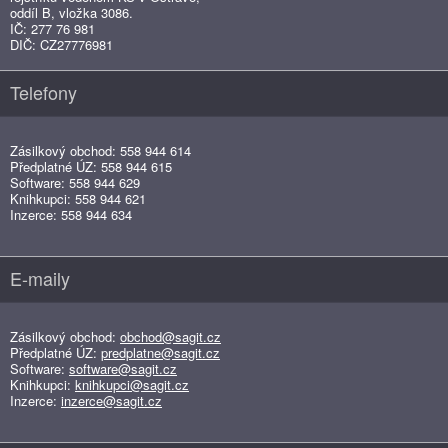
oddíl B, vložka 3086.
IČ: 277 76 981
DIČ: CZ27776981
Telefony
Zásilkový obchod: 558 944 614
Předplatné ÚZ: 558 944 615
Software: 558 944 629
Knihkupci: 558 944 621
Inzerce: 558 944 634
E-maily
Zásilkový obchod:
obchod@sagit.cz
Předplatné ÚZ:
predplatne@sagit.cz
Software:
software@sagit.cz
Knihkupci:
knihkupci@sagit.cz
Inzerce:
inzerce@sagit.cz