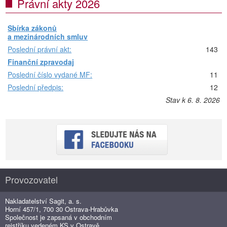
Právní akty 2026
Sbírka zákonů
a mezinárodních smluv
Poslední právní akt:
143
Finanční zpravodaj
Poslední číslo vydané MF:
11
Poslední předpis:
12
Stav k 6. 8. 2026
Provozovatel
Nakladatelství Sagit, a. s.
Horní 457/1, 700 30 Ostrava-Hrabůvka
Společnost je zapsaná v obchodním
rejstříku vedeném KS v Ostravě,