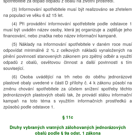
spotřebitele za dopad odpadu z obalu na životní prostředí.
(3) Informování spotřebitele musí být realizováno se zřetelem
na populaci ve věku 6 až 15 let.
(4) Při provádění informování spotřebitele podle odstavce 1
musí být uváděn název osoby, která jej organizuje a zajišťuje jeho
financování, nebo značka nebo název informační kampaně.
(5) Náklady na informování spotřebitele v daném roce musí
odpovídat minimálně 2 % z celkových nákladů vynaložených na
plnění povinností stanovených zákonem pro zpětný odběr a využití
odpadů z obalů, osvětovou činnost a další povinnosti s tím
související.
(6) Osoba uvádějící na trh nebo do oběhu jednorázové
plastové obaly uvedené v části D přílohy č. 4 k zákonu působí na
změnu chování spotřebitele za účelem snížení spotřeby těchto
jednorázových plastových obalů tak, že provádí stálou informační
kampaň na toto téma s využitím informačních prostředků a
způsobů podle odstavce 1.
§ 11c
Druhy vybraných vratných zálohovaných jednorázových
obalů podle § 9a odst. 1 zákona