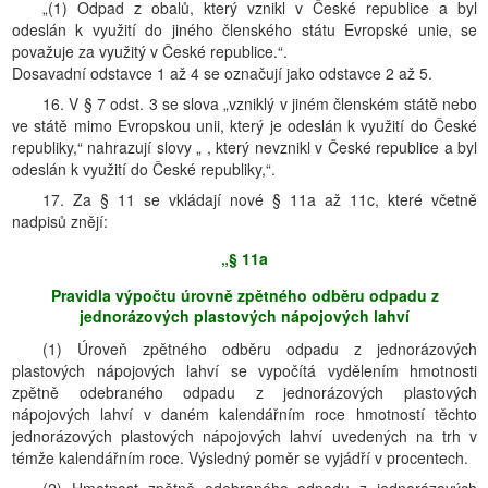
„(1) Odpad z obalů, který vznikl v České republice a byl
odeslán k využití do jiného členského státu Evropské unie, se
považuje za využitý v České republice.“.
Dosavadní odstavce 1 až 4 se označují jako odstavce 2 až 5.
16. V § 7 odst. 3 se slova „vzniklý v jiném členském státě nebo
ve státě mimo Evropskou unii, který je odeslán k využití do České
republiky,“ nahrazují slovy „ , který nevznikl v České republice a byl
odeslán k využití do České republiky,“.
17. Za § 11 se vkládají nové § 11a až 11c, které včetně
nadpisů znějí:
„§ 11a
Pravidla výpočtu úrovně zpětného odběru odpadu z
jednorázových plastových nápojových lahví
(1) Úroveň zpětného odběru odpadu z jednorázových
plastových nápojových lahví se vypočítá vydělením hmotnosti
zpětně odebraného odpadu z jednorázových plastových
nápojových lahví v daném kalendářním roce hmotností těchto
jednorázových plastových nápojových lahví uvedených na trh v
témže kalendářním roce. Výsledný poměr se vyjádří v procentech.