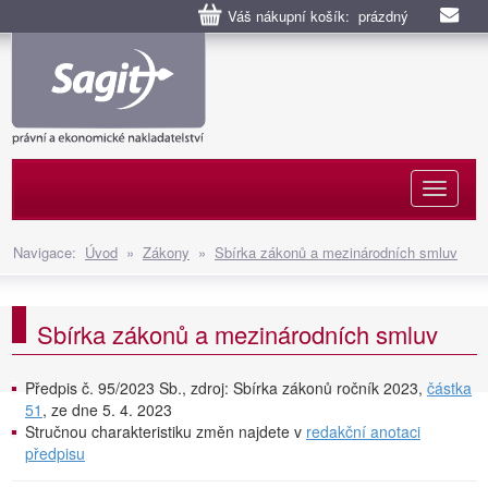
Váš nákupní košík: prázdný
Naviga
Navigace:
Úvod
»
Zákony
»
Sbírka zákonů a mezinárodních smluv
Sbírka zákonů a mezinárodních smluv
Předpis č. 95/2023 Sb., zdroj: Sbírka zákonů ročník 2023,
částka
51
, ze dne 5. 4. 2023
Stručnou charakteristiku změn najdete v
redakční anotaci
předpisu