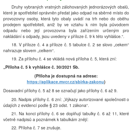
Druhy vybraných vratných zálohovaných jednorázových obalů,
které je spotřebitel oprávněn předat jako odpad na sběrné místo do
provozovny osoby, která tyto obaly uvádí na trh nebo do oběhu
prodejem spotřebiteli, aniž by ve vztahu k nim byla původcem
odpadu nebo její provozovna byla zařízením určeným pro
nakládání s odpady, jsou uvedeny v příloze č. 9 k této vyhlášce.“.
18. V příloze č. 4 a příloze č. 5 tabulce č. 2 se slovo „cekem“
nahrazuje slovem „celkem“.
19. Za přílohu č. 4 se vkládá nová příloha č. 5, která zní:
„Příloha č. 5 k vyhlášce č. 30/2021 Sb.
(Příloha je dostupná na adrese:
https://aplikace.mvcr.cz/sbirka-zakonu
)
Dosavadní přílohy č. 5 až 8 se označují jako přílohy č. 6 až 9.
20. Nadpis přílohy č. 6 zní: „Výkazy autorizované společnosti o
údajích z evidencí podle § 23 odst. 1 zákona“.
21. Na konci přílohy č. 6 se doplňují tabulky č. 6 až 11, které
včetně nadpisů a poznámek k tabulkám znějí:
22. Příloha č. 7 se zrušuje.