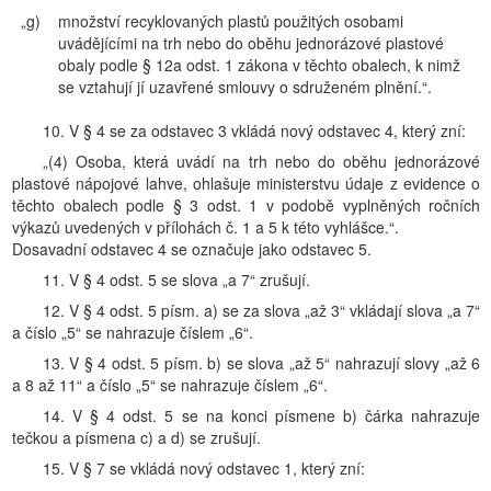
„g)
množství recyklovaných plastů použitých osobami
uvádějícími na trh nebo do oběhu jednorázové plastové
obaly podle § 12a odst. 1 zákona v těchto obalech, k nimž
se vztahují jí uzavřené smlouvy o sdruženém plnění.“.
10. V § 4 se za odstavec 3 vkládá nový odstavec 4, který zní:
„(4) Osoba, která uvádí na trh nebo do oběhu jednorázové
plastové nápojové lahve, ohlašuje ministerstvu údaje z evidence o
těchto obalech podle § 3 odst. 1 v podobě vyplněných ročních
výkazů uvedených v přílohách č. 1 a 5 k této vyhlášce.“.
Dosavadní odstavec 4 se označuje jako odstavec 5.
11. V § 4 odst. 5 se slova „a 7“ zrušují.
12. V § 4 odst. 5 písm. a) se za slova „až 3“ vkládají slova „a 7“
a číslo „5“ se nahrazuje číslem „6“.
13. V § 4 odst. 5 písm. b) se slova „až 5“ nahrazují slovy „až 6
a 8 až 11“ a číslo „5“ se nahrazuje číslem „6“.
14. V § 4 odst. 5 se na konci písmene b) čárka nahrazuje
tečkou a písmena c) a d) se zrušují.
15. V § 7 se vkládá nový odstavec 1, který zní: