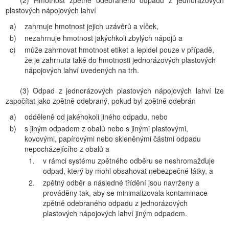
(2) Hmotnost zpětně odebraného odpadu z jednorázových
plastových nápojových lahví
a)
zahrnuje hmotnost jejich uzávěrů a víček,
b)
nezahrnuje hmotnost jakýchkoli zbylých nápojů a
c)
může zahrnovat hmotnost etiket a lepidel pouze v případě,
že je zahrnuta také do hmotnosti jednorázových plastových
nápojových lahví uvedených na trh.
(3) Odpad z jednorázových plastových nápojových lahví lze
započítat jako zpětně odebraný, pokud byl zpětně odebrán
a)
odděleně od jakéhokoli jiného odpadu, nebo
b)
s jiným odpadem z obalů nebo s jinými plastovými,
kovovými, papírovými nebo skleněnými částmi odpadu
nepocházejícího z obalů a
1.
v rámci systému zpětného odběru se neshromažďuje
odpad, který by mohl obsahovat nebezpečné látky, a
2.
zpětný odběr a následné třídění jsou navrženy a
prováděny tak, aby se minimalizovala kontaminace
zpětně odebraného odpadu z jednorázových
plastových nápojových lahví jiným odpadem.