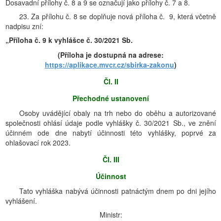
Dosavadní přílohy č. 8 a 9 se označují jako přílohy č. 7 a 8.
23. Za přílohu č. 8 se doplňuje nová příloha č. 9, která včetně
nadpisu zní:
„Příloha č. 9 k vyhlášce č. 30/2021 Sb.
(Příloha je dostupná na adrese:
https://aplikace.mvcr.cz/sbirka-zakonu
)
Čl. II
Přechodné ustanovení
Osoby uvádějící obaly na trh nebo do oběhu a autorizované
společnosti ohlásí údaje podle vyhlášky č. 30/2021 Sb., ve znění
účinném ode dne nabytí účinnosti této vyhlášky, poprvé za
ohlašovací rok 2023.
Čl. III
Účinnost
Tato vyhláška nabývá účinnosti patnáctým dnem po dni jejího
vyhlášení.
Ministr: