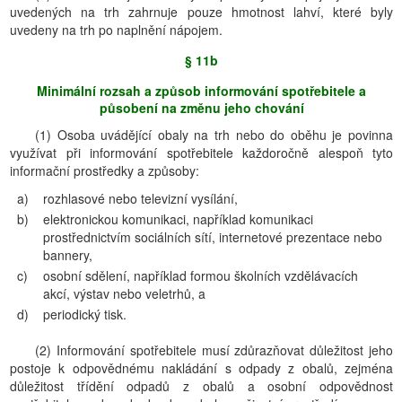
uvedených na trh zahrnuje pouze hmotnost lahví, které byly
uvedeny na trh po naplnění nápojem.
§ 11b
Minimální rozsah a způsob informování spotřebitele a
působení na změnu jeho chování
(1) Osoba uvádějící obaly na trh nebo do oběhu je povinna
využívat při informování spotřebitele každoročně alespoň tyto
informační prostředky a způsoby:
a)
rozhlasové nebo televizní vysílání,
b)
elektronickou komunikaci, například komunikaci
prostřednictvím sociálních sítí, internetové prezentace nebo
bannery,
c)
osobní sdělení, například formou školních vzdělávacích
akcí, výstav nebo veletrhů, a
d)
periodický tisk.
(2) Informování spotřebitele musí zdůrazňovat důležitost jeho
postoje k odpovědnému nakládání s odpady z obalů, zejména
důležitost třídění odpadů z obalů a osobní odpovědnost