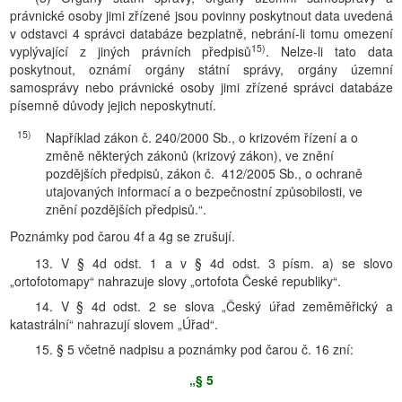
právnické osoby jimi zřízené jsou povinny poskytnout data uvedená
v odstavci 4 správci databáze bezplatně, nebrání-li tomu omezení
15)
vyplývající z jiných právních předpisů
. Nelze-li tato data
poskytnout, oznámí orgány státní správy, orgány územní
samosprávy nebo právnické osoby jimi zřízené správci databáze
písemně důvody jejich neposkytnutí.
15)
Například zákon č. 240/2000 Sb., o krizovém řízení a o
změně některých zákonů (krizový zákon), ve znění
pozdějších předpisů, zákon č. 412/2005 Sb., o ochraně
utajovaných informací a o bezpečnostní způsobilosti, ve
znění pozdějších předpisů.“.
Poznámky pod čarou 4f a 4g se zrušují.
13. V § 4d odst. 1 a v § 4d odst. 3 písm. a) se slovo
„ortofotomapy“ nahrazuje slovy „ortofota České republiky“.
14. V § 4d odst. 2 se slova „Český úřad zeměměřický a
katastrální“ nahrazují slovem „Úřad“.
15. § 5 včetně nadpisu a poznámky pod čarou č. 16 zní:
„§ 5