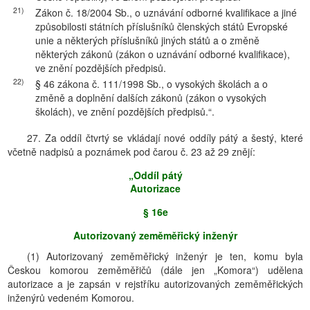
21)
Zákon č. 18/2004 Sb., o uznávání odborné kvalifikace a jiné
způsobilosti státních příslušníků členských států Evropské
unie a některých příslušníků jiných států a o změně
některých zákonů (zákon o uznávání odborné kvalifikace),
ve znění pozdějších předpisů.
22)
§ 46 zákona č. 111/1998 Sb., o vysokých školách a o
změně a doplnění dalších zákonů (zákon o vysokých
školách), ve znění pozdějších předpisů.“.
27. Za oddíl čtvrtý se vkládají nové oddíly pátý a šestý, které
včetně nadpisů a poznámek pod čarou č. 23 až 29 znějí:
„Oddíl pátý
Autorizace
§ 16e
Autorizovaný zeměměřický inženýr
(1) Autorizovaný zeměměřický inženýr je ten, komu byla
Českou komorou zeměměřičů (dále jen „Komora“) udělena
autorizace a je zapsán v rejstříku autorizovaných zeměměřických
inženýrů vedeném Komorou.