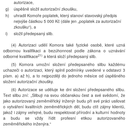
autorizace,
g)
úspěšně složil autorizační zkoušku,
h)
uhradil Komoře poplatek, který stanoví stavovský předpis
nejvýše částkou 5 000 Kč (dále jen „poplatek za autorizační
zkoušku“), a
i)
složil předepsaný slib.
(4) Autorizaci udělí Komora také fyzické osobě, které uzná
odbornou kvalifikaci a bezúhonnost podle zákona o uznávání
21)
odborné kvalifikace
a která složí předepsaný slib.
(5) Komora umožní složení předepsaného slibu každému
uchazeči o autorizaci, který splnil podmínky uvedené v odstavci 3
písm. a) až h), a to nejpozději do jednoho měsíce od úspěšného
složení autorizační zkoušky.
(6) Autorizace se uděluje ke dni složení předepsaného slibu.
Text slibu zní: „Slibuji na svou občanskou čest a své svědomí, že
jako autorizovaný zeměměřický inženýr budu při své práci usilovat
o vytváření kvalitních zeměměřických děl, budu ctít zájmy klientů,
jakož i zájmy veřejné, budu respektovat přírodní a kulturní hodnoty
a budu se vždy řídit profesní etikou autorizovaného
zeměměřického inženýra.“