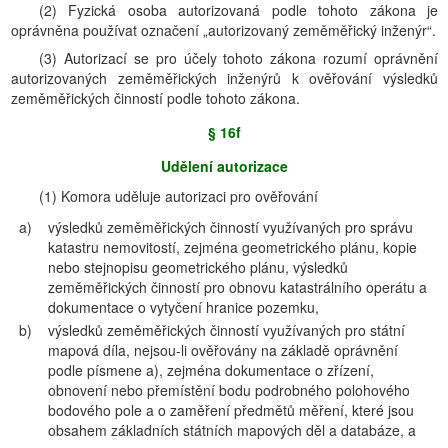
(2) Fyzická osoba autorizovaná podle tohoto zákona je
oprávněna používat označení „autorizovaný zeměměřický inženýr“.
(3) Autorizací se pro účely tohoto zákona rozumí oprávnění
autorizovaných zeměměřických inženýrů k ověřování výsledků
zeměměřických činností podle tohoto zákona.
§ 16f
Udělení autorizace
(1) Komora uděluje autorizaci pro ověřování
a)
výsledků zeměměřických činností využívaných pro správu
katastru nemovitostí, zejména geometrického plánu, kopie
nebo stejnopisu geometrického plánu, výsledků
zeměměřických činností pro obnovu katastrálního operátu a
dokumentace o vytyčení hranice pozemku,
b)
výsledků zeměměřických činností využívaných pro státní
mapová díla, nejsou-li ověřovány na základě oprávnění
podle písmene a), zejména dokumentace o zřízení,
obnovení nebo přemístění bodu podrobného polohového
bodového pole a o zaměření předmětů měření, které jsou
obsahem základních státních mapových děl a databáze, a