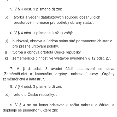
5. V § 4 odst. 1 písmeno d) zní:
„d)
tvorba a vedení databázových souborů obsahujících
prostorové informace pro potřeby obrany státu,“.
6. V § 4 odst. 1 písmena i) až k) znějí:
„i)
budování, obnova a údržba státní sítě permanentních stanic
pro přesné určování polohy,
j)
tvorba a obnova ortofota České republiky,
k)
zeměměřické činnosti ve výstavbě uvedené v § 12 odst. 2,“.
7. V § 4 odst. 3 úvodní části ustanovení se slova
„Zeměměřické a katastrální orgány“ nahrazují slovy „Orgány
zeměměřictví a katastru“.
8. V § 4 odst. 3 písmeno d) zní:
„d)
ortofoto České republiky,“.
9. V § 4 se na konci odstavce 3 tečka nahrazuje čárkou a
doplňuje se písmeno f), které zní: