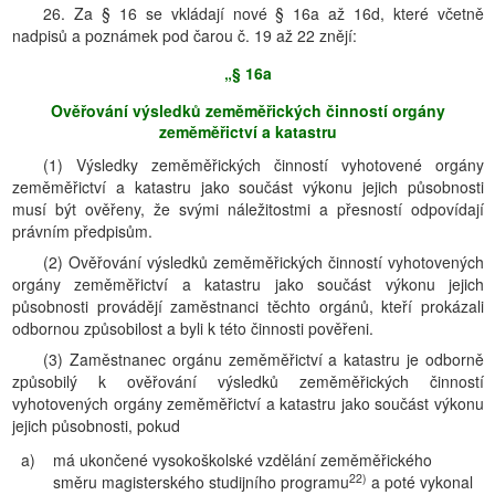
26. Za § 16 se vkládají nové § 16a až 16d, které včetně
nadpisů a poznámek pod čarou č. 19 až 22 znějí:
„§ 16a
Ověřování výsledků zeměměřických činností orgány
zeměměřictví a katastru
(1) Výsledky zeměměřických činností vyhotovené orgány
zeměměřictví a katastru jako součást výkonu jejich působnosti
musí být ověřeny, že svými náležitostmi a přesností odpovídají
právním předpisům.
(2) Ověřování výsledků zeměměřických činností vyhotovených
orgány zeměměřictví a katastru jako součást výkonu jejich
působnosti provádějí zaměstnanci těchto orgánů, kteří prokázali
odbornou způsobilost a byli k této činnosti pověřeni.
(3) Zaměstnanec orgánu zeměměřictví a katastru je odborně
způsobilý k ověřování výsledků zeměměřických činností
vyhotovených orgány zeměměřictví a katastru jako součást výkonu
jejich působnosti, pokud
a)
má ukončené vysokoškolské vzdělání zeměměřického
22)
směru magisterského studijního programu
a poté vykonal