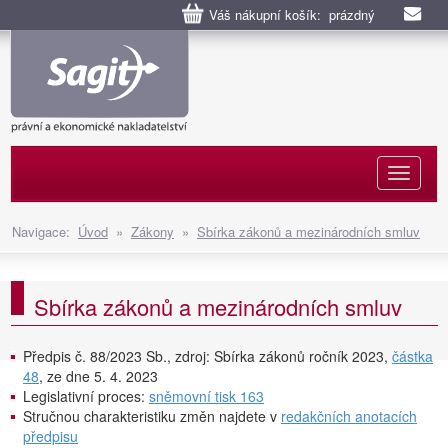
Váš nákupní košík: prázdný
Naviga
Navigace:
Úvod
»
Zákony
»
Sbírka zákonů a mezinárodních smluv
Sbírka zákonů a mezinárodních smluv
Předpis č. 88/2023 Sb., zdroj: Sbírka zákonů ročník 2023,
částka
48
, ze dne 5. 4. 2023
Legislativní proces:
sněmovní tisk 163
Stručnou charakteristiku změn najdete v
redakčních anotacích
předpisu