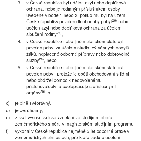
3.
v České republice byl udělen azyl nebo doplňková
ochrana, nebo je rodinným příslušníkem osoby
uvedené v bodě 1 nebo 2, pokud mu byl na území
26)
České republiky povolen dlouhodobý pobyt
nebo
udělen azyl nebo doplňková ochrana za účelem
27)
sloučení rodiny
,
4.
v České republice nebo jiném členském státě byl
povolen pobyt za účelem studia, výměnných pobytů
žáků, neplacené odborné přípravy nebo dobrovolné
28)
služby
, nebo
5.
v České republice nebo jiném členském státě byl
povolen pobyt, protože je obětí obchodování s lidmi
nebo obdržel pomoc k nedovolenému
přistěhovalectví a spolupracuje s příslušnými
29)
orgány
, a
c)
je plně svéprávný,
d)
je bezúhonný,
e)
získal vysokoškolské vzdělání ve studijním oboru
zeměměřického směru v magisterském studijním programu,
f)
vykonal v České republice nejméně 5 let odborné praxe v
zeměměřických činnostech, pro které žádá o udělení