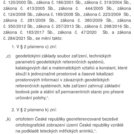
č. 120/2000 Sb., zákona č. 186/2001 Sb., zákona č. 319/2004 Sb.,
zákona č. 413/2005 Sb., zákona č. 444/2005 Sb., zákona
č. 124/2008 Sb., zákona č. 189/2008 Sb., zákona č. 223/2009 Sb.,
zákona č. 281/2009 Sb., zákona č. 380/2009 Sb., zákona
č. 350/2012 Sb., zákona č. 257/2013 Sb., zákona č. 298/2016 Sb.,
zákona č. 183/2017 Sb., zákona č. 47/2020 Sb. a zákona
č. 284/2021 Sb., se mění takto:
1. V § 2 písmeno c) zní:
„c)
geodetickými základy soubor zařízení, technických
parametrů geodetických referenčních systémů,
katalogových dat a matematických vztahů a konstant, které
slouží k jednoznačné prostorové a časové lokalizaci
prostorových informací v závazných geodetických
referenčních systémech, kde zařízení zahrnují základní
bodová pole a státní síť permanentních stanic pro přesné
určování polohy,“.
2. V § 2 písmeno k) zní:
„k)
ortofotem České republiky georeferencované bezešvé
ortofotografické zobrazení území České republiky vzniklé
na podkladě leteckých měřických snímků,“.