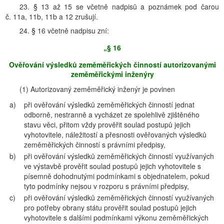
23. § 13 až 15 se včetně nadpisů a poznámek pod čarou
č. 11a, 11b, 11b a 12 zrušují.
24. § 16 včetně nadpisu zní:
„§ 16
Ověřování výsledků zeměměřických činností autorizovanými
zeměměřickými inženýry
(1) Autorizovaný zeměměřický inženýr je povinen
a)
při ověřování výsledků zeměměřických činností jednat
odborně, nestranně a vycházet ze spolehlivě zjištěného
stavu věci, přitom vždy prověřit soulad postupů jejich
vyhotovitele, náležitostí a přesnosti ověřovaných výsledků
zeměměřických činností s právními předpisy,
b)
při ověřování výsledků zeměměřických činností využívaných
ve výstavbě prověřit soulad postupů jejich vyhotovitele s
písemně dohodnutými podmínkami s objednatelem, pokud
tyto podmínky nejsou v rozporu s právními předpisy,
c)
při ověřování výsledků zeměměřických činností využívaných
pro potřeby obrany státu prověřit soulad postupů jejich
vyhotovitele s dalšími podmínkami výkonu zeměměřických