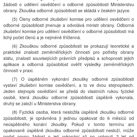
žádosti o udělení osvědčení o odborné způsobilosti Ministerstvu
obrany. Zkouška odborné způsobilosti se skládá v českém jazyce.
(5) Členy odborné zkušební komise pro udělení osvědčení o
odborné způsobilosti jmenuje a odvolává ministr obrany. Odborná
zkušební komise pro udělení osvědčení o odborné způsobilosti má
lichý počet členů a je nejméně tříčlenná.
(6) Zkouškou odborné způsobilosti se prokazují teoretické a
praktické znalosti zeměměřických činností pro potřeby obrany
státu, znalosti souvisejících právních předpisů a schopnosti jejich
aplikace a odborná způsobilost ověřit výsledky zeměměřických
činností v praxi.
(7) O úspěšném vykonání zkoušky odborné způsobilosti
vystaví zkušební komise osvědčení, a to ve dvou stejnopisech.
Jeden stejnopis osvědčení se předá do vlastních rukou fyzické
osobě, která zkoušku odborné způsobilosti úspěšně vykonala,
druhý se založí u Ministerstva obrany.
(8) Fyzická osoba, která nesložila úspěšně zkoušku odborné
způsobilosti, je oprávněna ji jednou opakovat do 6 měsíců od
neúspěšného konání zkoušky. Pokud v tomto termínu ani
opakovaně úspěšně zkoušku odborné způsobilosti nesloží, může
podat novou žádost o její vykonání až po uplynutí 2 let od