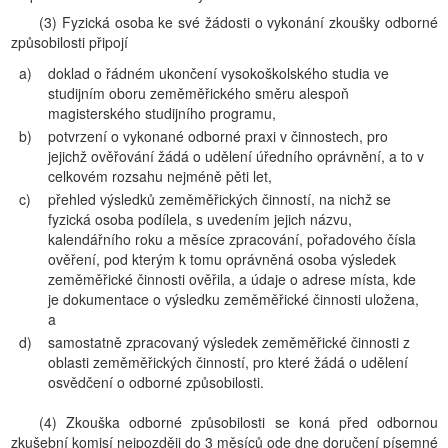
(3) Fyzická osoba ke své žádosti o vykonání zkoušky odborné
způsobilosti připojí
a)
doklad o řádném ukončení vysokoškolského studia ve
studijním oboru zeměměřického směru alespoň
magisterského studijního programu,
b)
potvrzení o vykonané odborné praxi v činnostech, pro
jejichž ověřování žádá o udělení úředního oprávnění, a to v
celkovém rozsahu nejméně pěti let,
c)
přehled výsledků zeměměřických činností, na nichž se
fyzická osoba podílela, s uvedením jejich názvu,
kalendářního roku a měsíce zpracování, pořadového čísla
ověření, pod kterým k tomu oprávněná osoba výsledek
zeměměřické činnosti ověřila, a údaje o adrese místa, kde
je dokumentace o výsledku zeměměřické činnosti uložena,
a
d)
samostatně zpracovaný výsledek zeměměřické činnosti z
oblasti zeměměřických činností, pro které žádá o udělení
osvědčení o odborné způsobilosti.
(4) Zkouška odborné způsobilosti se koná před odbornou
zkušební komisí nejpozději do 3 měsíců ode dne doručení písemné