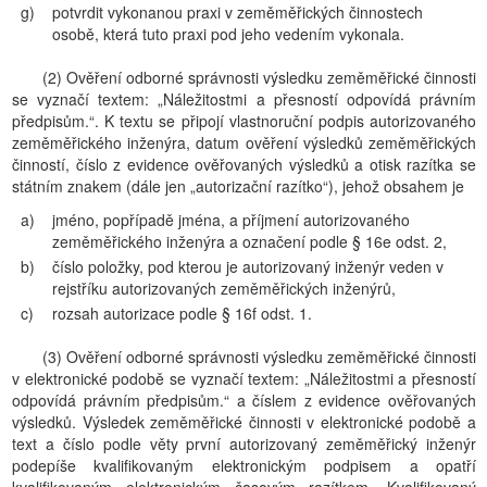
g)
potvrdit vykonanou praxi v zeměměřických činnostech
osobě, která tuto praxi pod jeho vedením vykonala.
(2) Ověření odborné správnosti výsledku zeměměřické činnosti
se vyznačí textem: „Náležitostmi a přesností odpovídá právním
předpisům.“. K textu se připojí vlastnoruční podpis autorizovaného
zeměměřického inženýra, datum ověření výsledků zeměměřických
činností, číslo z evidence ověřovaných výsledků a otisk razítka se
státním znakem (dále jen „autorizační razítko“), jehož obsahem je
a)
jméno, popřípadě jména, a příjmení autorizovaného
zeměměřického inženýra a označení podle § 16e odst. 2,
b)
číslo položky, pod kterou je autorizovaný inženýr veden v
rejstříku autorizovaných zeměměřických inženýrů,
c)
rozsah autorizace podle § 16f odst. 1.
(3) Ověření odborné správnosti výsledku zeměměřické činnosti
v elektronické podobě se vyznačí textem: „Náležitostmi a přesností
odpovídá právním předpisům.“ a číslem z evidence ověřovaných
výsledků. Výsledek zeměměřické činnosti v elektronické podobě a
text a číslo podle věty první autorizovaný zeměměřický inženýr
podepíše kvalifikovaným elektronickým podpisem a opatří