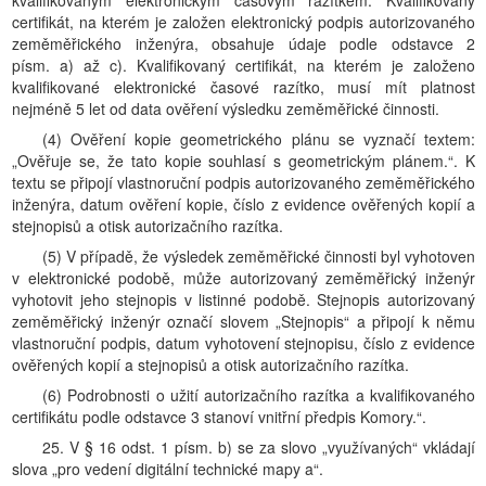
kvalifikovaným elektronickým časovým razítkem. Kvalifikovaný
certifikát, na kterém je založen elektronický podpis autorizovaného
zeměměřického inženýra, obsahuje údaje podle odstavce 2
písm. a) až c). Kvalifikovaný certifikát, na kterém je založeno
kvalifikované elektronické časové razítko, musí mít platnost
nejméně 5 let od data ověření výsledku zeměměřické činnosti.
(4) Ověření kopie geometrického plánu se vyznačí textem:
„Ověřuje se, že tato kopie souhlasí s geometrickým plánem.“. K
textu se připojí vlastnoruční podpis autorizovaného zeměměřického
inženýra, datum ověření kopie, číslo z evidence ověřených kopií a
stejnopisů a otisk autorizačního razítka.
(5) V případě, že výsledek zeměměřické činnosti byl vyhotoven
v elektronické podobě, může autorizovaný zeměměřický inženýr
vyhotovit jeho stejnopis v listinné podobě. Stejnopis autorizovaný
zeměměřický inženýr označí slovem „Stejnopis“ a připojí k němu
vlastnoruční podpis, datum vyhotovení stejnopisu, číslo z evidence
ověřených kopií a stejnopisů a otisk autorizačního razítka.
(6) Podrobnosti o užití autorizačního razítka a kvalifikovaného
certifikátu podle odstavce 3 stanoví vnitřní předpis Komory.“.
25. V § 16 odst. 1 písm. b) se za slovo „využívaných“ vkládají
slova „pro vedení digitální technické mapy a“.