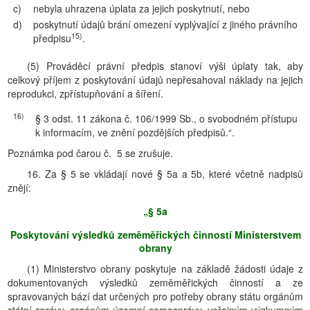
c)
nebyla uhrazena úplata za jejich poskytnutí, nebo
d)
poskytnutí údajů brání omezení vyplývající z jiného právního
15)
předpisu
.
(5) Prováděcí právní předpis stanoví výši úplaty tak, aby
celkový příjem z poskytování údajů nepřesahoval náklady na jejich
reprodukci, zpřístupňování a šíření.
16)
§ 3 odst. 11 zákona č. 106/1999 Sb., o svobodném přístupu
k informacím, ve znění pozdějších předpisů.“.
Poznámka pod čarou č. 5 se zrušuje.
16. Za § 5 se vkládají nové § 5a a 5b, které včetně nadpisů
znějí:
„§ 5a
Poskytování výsledků zeměměřických činností Ministerstvem
obrany
(1) Ministerstvo obrany poskytuje na základě žádosti údaje z
dokumentovaných výsledků zeměměřických činností a ze
spravovaných bází dat určených pro potřeby obrany státu orgánům