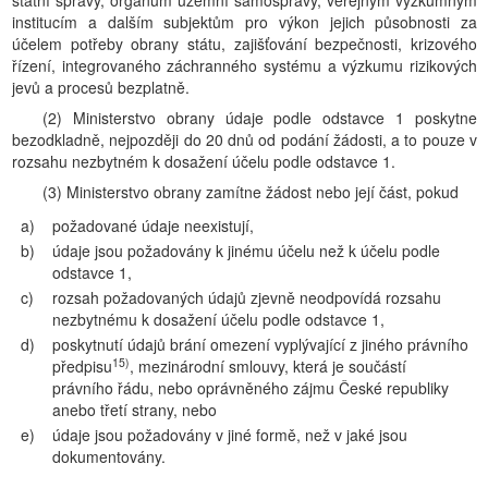
státní správy, orgánům územní samosprávy, veřejným výzkumným
institucím a dalším subjektům pro výkon jejich působnosti za
účelem potřeby obrany státu, zajišťování bezpečnosti, krizového
řízení, integrovaného záchranného systému a výzkumu rizikových
jevů a procesů bezplatně.
(2) Ministerstvo obrany údaje podle odstavce 1 poskytne
bezodkladně, nejpozději do 20 dnů od podání žádosti, a to pouze v
rozsahu nezbytném k dosažení účelu podle odstavce 1.
(3) Ministerstvo obrany zamítne žádost nebo její část, pokud
a)
požadované údaje neexistují,
b)
údaje jsou požadovány k jinému účelu než k účelu podle
odstavce 1,
c)
rozsah požadovaných údajů zjevně neodpovídá rozsahu
nezbytnému k dosažení účelu podle odstavce 1,
d)
poskytnutí údajů brání omezení vyplývající z jiného právního
15)
předpisu
, mezinárodní smlouvy, která je součástí
právního řádu, nebo oprávněného zájmu České republiky
anebo třetí strany, nebo
e)
údaje jsou požadovány v jiné formě, než v jaké jsou
dokumentovány.