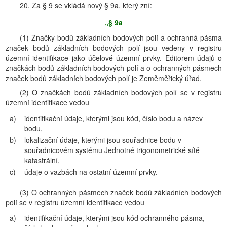
20. Za § 9 se vkládá nový § 9a, který zní:
„§ 9a
(1) Značky bodů základních bodových polí a ochranná pásma
značek bodů základních bodových polí jsou vedeny v registru
územní identifikace jako účelové územní prvky. Editorem údajů o
značkách bodů základních bodových polí a o ochranných pásmech
značek bodů základních bodových polí je Zeměměřický úřad.
(2) O značkách bodů základních bodových polí se v registru
územní identifikace vedou
a)
identifikační údaje, kterými jsou kód, číslo bodu a název
bodu,
b)
lokalizační údaje, kterými jsou souřadnice bodu v
souřadnicovém systému Jednotné trigonometrické sítě
katastrální,
c)
údaje o vazbách na ostatní územní prvky.
(3) O ochranných pásmech značek bodů základních bodových
polí se v registru územní identifikace vedou
a)
identifikační údaje, kterými jsou kód ochranného pásma,