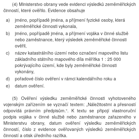
(4) Ministerstvo obrany vede evidenci výsledků zeměměřických
činností, které ověřilo. Evidence obsahuje
a)
jméno, popřípadě jména, a příjmení fyzické osoby, která
zeměměřické činnosti vykonala,
b)
jméno, popřípadě jména, a příjmení vojáka v činné službě
nebo zaměstnance, který výsledek zeměměřické činnosti
ověřil,
c)
název katastrálního území nebo označení mapového listu
základního státního mapového díla měřítka 1 : 25 000
pokrývajícího území, kde byly zeměměřické činnosti
vykonány,
d)
pořadové číslo ověření v rámci kalendářního roku a
e)
datum ověření.
(5) Ověření výsledku zeměměřické činnosti vyhotoveného
vojenským zařízením se vyznačí textem: „Náležitostmi a přesností
odpovídá právním předpisům.“. K textu se připojí vlastnoruční
podpis vojáka v činné službě nebo zaměstnance zařazeného v
Ministerstvu obrany, datum ověření výsledku zeměměřických
činností, číslo z evidence ověřovaných výsledků zeměměřických
činností a otisk úředního razítka.