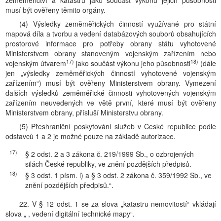
zeměměřictví a katastru jako součást výkonu jejich působnosti
musí být ověřeny těmito orgány.
(4) Výsledky zeměměřických činností využívané pro státní
mapová díla a tvorbu a vedení databázových souborů obsahujících
prostorové informace pro potřeby obrany státu vyhotovené
Ministerstvem obrany stanoveným vojenským zařízením nebo
17)
18)
vojenským útvarem
jako součást výkonu jeho působnosti
(dále
jen „výsledky zeměměřických činností vyhotovené vojenským
zařízením“) musí být ověřeny Ministerstvem obrany. Vymezení
dalších výsledků zeměměřické činnosti vyhotovených vojenským
zařízením neuvedených ve větě první, které musí být ověřeny
Ministerstvem obrany, přísluší Ministerstvu obrany.
(5) Přeshraniční poskytování služeb v České republice podle
odstavců 1 a 2 je možné pouze na základě autorizace.
17)
§ 2 odst. 2 a 3 zákona č. 219/1999 Sb., o ozbrojených
silách České republiky, ve znění pozdějších předpisů.
18)
§ 3 odst. 1 písm. l) a § 3 odst. 2 zákona č. 359/1992 Sb., ve
znění pozdějších předpisů.“.
22. V § 12 odst. 1 se za slova „katastru nemovitostí“ vkládají
slova „ , vedení digitální technické mapy“.