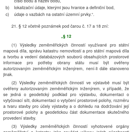
číslo bodu a název bodu,
b)
lokalizační údaje, kterými jsou hranice a definiční bod,
c)
údaje o vazbách na ostatní územní prvky.“.
21. § 12 včetně poznámek pod čarou č. 17 a 18 zní:
„§ 12
(1) Výsledky zeměměřických činností využívané pro státní
mapová díla, správu katastru nemovitostí a pro státní mapová díla
a tvorbu a vedení databázových souborů obsahujících prostorové
informace pro potřeby obrany státu musí být ověřeny
autorizovaným zeměměřickým inženýrem, není-li dále stanoveno
jinak.
(2) Výsledky zeměměřických činností ve výstavbě musí být
ověřeny autorizovaným zeměměřickým inženýrem, v případě, že
se jedná o geodetický podklad pro výstavbu, dokumentaci o
vytyčovací síti, dokumentaci o vytyčení prostorové polohy, rozměru
a tvaru stavby pro účely výstavby a o dohledu na dodržování její
prostorové polohy a geodetickou část dokumentace skutečného
provedení stavby.
(3) Výsledky zeměměřických činností vyhotovené orgány