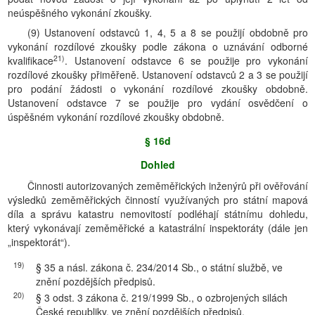
neúspěšného vykonání zkoušky.
(9) Ustanovení odstavců 1, 4, 5 a 8 se použijí obdobně pro
vykonání rozdílové zkoušky podle zákona o uznávání odborné
21)
kvalifikace
. Ustanovení odstavce 6 se použije pro vykonání
rozdílové zkoušky přiměřeně. Ustanovení odstavců 2 a 3 se použijí
pro podání žádosti o vykonání rozdílové zkoušky obdobně.
Ustanovení odstavce 7 se použije pro vydání osvědčení o
úspěšném vykonání rozdílové zkoušky obdobně.
§ 16d
Dohled
Činnosti autorizovaných zeměměřických inženýrů při ověřování
výsledků zeměměřických činností využívaných pro státní mapová
díla a správu katastru nemovitostí podléhají státnímu dohledu,
který vykonávají zeměměřické a katastrální inspektoráty (dále jen
„inspektorát“).
19)
§ 35 a násl. zákona č. 234/2014 Sb., o státní službě, ve
znění pozdějších předpisů.
20)
§ 3 odst. 3 zákona č. 219/1999 Sb., o ozbrojených silách
České republiky, ve znění pozdějších předpisů.