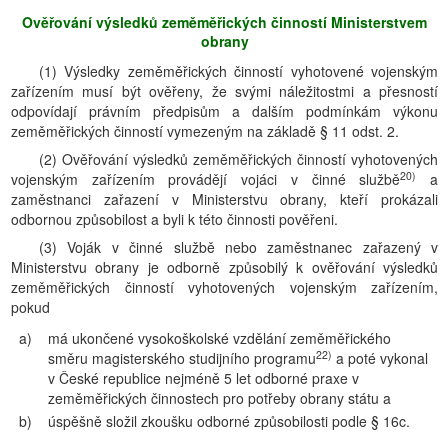
Ověřování výsledků zeměměřických činností Ministerstvem
obrany
(1) Výsledky zeměměřických činností vyhotovené vojenským
zařízením musí být ověřeny, že svými náležitostmi a přesností
odpovídají právním předpisům a dalším podmínkám výkonu
zeměměřických činností vymezeným na základě § 11 odst. 2.
(2) Ověřování výsledků zeměměřických činností vyhotovených
20)
vojenským zařízením provádějí vojáci v činné službě
a
zaměstnanci zařazení v Ministerstvu obrany, kteří prokázali
odbornou způsobilost a byli k této činnosti pověřeni.
(3) Voják v činné službě nebo zaměstnanec zařazený v
Ministerstvu obrany je odborně způsobilý k ověřování výsledků
zeměměřických činností vyhotovených vojenským zařízením,
pokud
a)
má ukončené vysokoškolské vzdělání zeměměřického
22)
směru magisterského studijního programu
a poté vykonal
v České republice nejméně 5 let odborné praxe v
zeměměřických činnostech pro potřeby obrany státu a
b)
úspěšně složil zkoušku odborné způsobilosti podle § 16c.