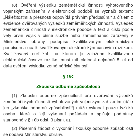
(6) Ověření výsledku zeměměřické činnosti vyhotoveného
vojenským zařízením v elektronické podobě se vyznačí textem:
„Náležitostmi a přesností odpovídá právním předpisům.“ a číslem z
evidence ověřovaných výsledků zeměměřických činností. Výsledek
zeměměřické činnosti v elektronické podobě a text a číslo podle
věty první voják v činné službě nebo zaměstnanec zařazený v
Ministerstvu obrany podepíše kvalifikovaným elektronickým
podpisem a opatří kvalifikovaným elektronickým časovým razítkem.
Kvalifikovaný certifikát, na kterém je založeno kvalifikované
elektronické časové razítko, musí mít platnost nejméně 5 let od
data ověření výsledku zeměměřické činnosti.
§ 16c
Zkouška odborné způsobilosti
(1) Zkoušku odborné způsobilosti pro ověřování výsledků
zeměměřických činností vyhotovených vojenským zařízením (dále
jen „zkouška odborné způsobilosti“) může vykonat pouze fyzická
osoba, která o její vykonání požádala a splňuje podmínky
stanovené v § 16b odst. 3 písm. a).
(2) Písemná žádost o vykonání zkoušky odborné způsobilosti
se podává Ministerstvu obrany.