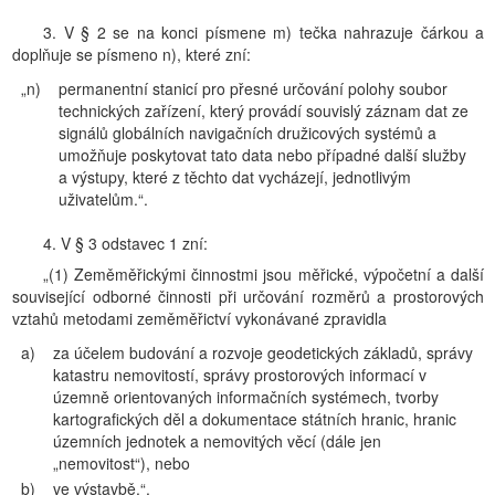
3. V § 2 se na konci písmene m) tečka nahrazuje čárkou a
doplňuje se písmeno n), které zní:
„n)
permanentní stanicí pro přesné určování polohy soubor
technických zařízení, který provádí souvislý záznam dat ze
signálů globálních navigačních družicových systémů a
umožňuje poskytovat tato data nebo případné další služby
a výstupy, které z těchto dat vycházejí, jednotlivým
uživatelům.“.
4. V § 3 odstavec 1 zní:
„(1) Zeměměřickými činnostmi jsou měřické, výpočetní a další
související odborné činnosti při určování rozměrů a prostorových
vztahů metodami zeměměřictví vykonávané zpravidla
a)
za účelem budování a rozvoje geodetických základů, správy
katastru nemovitostí, správy prostorových informací v
územně orientovaných informačních systémech, tvorby
kartografických děl a dokumentace státních hranic, hranic
územních jednotek a nemovitých věcí (dále jen
„nemovitost“), nebo
b)
ve výstavbě.“.