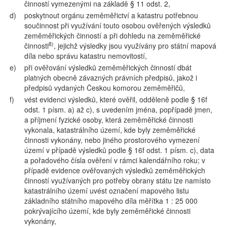
činností vymezenými na základě § 11 odst. 2,
d)
poskytnout orgánu zeměměřictví a katastru potřebnou
součinnost při využívání touto osobou ověřených výsledků
zeměměřických činností a při dohledu na zeměměřické
8)
činnosti
, jejichž výsledky jsou využívány pro státní mapová
díla nebo správu katastru nemovitostí,
e)
při ověřování výsledků zeměměřických činností dbát
platných obecně závazných právních předpisů, jakož i
předpisů vydaných Českou komorou zeměměřičů,
f)
vést evidenci výsledků, které ověřil, odděleně podle § 16f
odst. 1 písm. a) až c), s uvedením jména, popřípadě jmen,
a příjmení fyzické osoby, která zeměměřické činnosti
vykonala, katastrálního území, kde byly zeměměřické
činnosti vykonány, nebo jiného prostorového vymezení
území v případě výsledků podle § 16f odst. 1 písm. c), data
a pořadového čísla ověření v rámci kalendářního roku; v
případě evidence ověřovaných výsledků zeměměřických
činností využívaných pro potřeby obrany státu lze namísto
katastrálního území uvést označení mapového listu
základního státního mapového díla měřítka 1 : 25 000
pokrývajícího území, kde byly zeměměřické činnosti
vykonány,