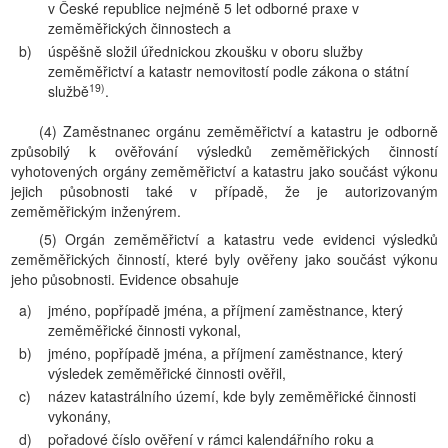
v České republice nejméně 5 let odborné praxe v
zeměměřických činnostech a
b)
úspěšně složil úřednickou zkoušku v oboru služby
zeměměřictví a katastr nemovitostí podle zákona o státní
19)
službě
.
(4) Zaměstnanec orgánu zeměměřictví a katastru je odborně
způsobilý k ověřování výsledků zeměměřických činností
vyhotovených orgány zeměměřictví a katastru jako součást výkonu
jejich působnosti také v případě, že je autorizovaným
zeměměřickým inženýrem.
(5) Orgán zeměměřictví a katastru vede evidenci výsledků
zeměměřických činností, které byly ověřeny jako součást výkonu
jeho působnosti. Evidence obsahuje
a)
jméno, popřípadě jména, a příjmení zaměstnance, který
zeměměřické činnosti vykonal,
b)
jméno, popřípadě jména, a příjmení zaměstnance, který
výsledek zeměměřické činnosti ověřil,
c)
název katastrálního území, kde byly zeměměřické činnosti
vykonány,
d)
pořadové číslo ověření v rámci kalendářního roku a