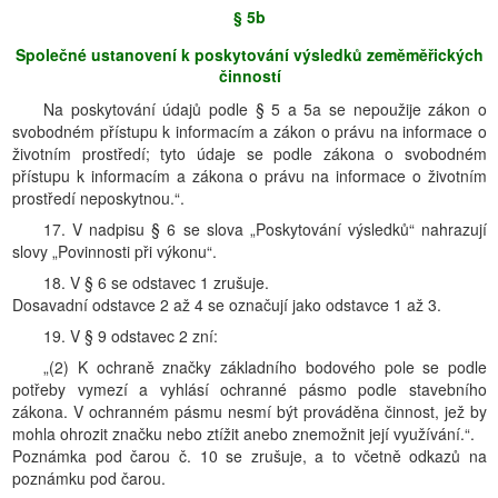
§ 5b
Společné ustanovení k poskytování výsledků zeměměřických
činností
Na poskytování údajů podle § 5 a 5a se nepoužije zákon o
svobodném přístupu k informacím a zákon o právu na informace o
životním prostředí; tyto údaje se podle zákona o svobodném
přístupu k informacím a zákona o právu na informace o životním
prostředí neposkytnou.“.
17. V nadpisu § 6 se slova „Poskytování výsledků“ nahrazují
slovy „Povinnosti při výkonu“.
18. V § 6 se odstavec 1 zrušuje.
Dosavadní odstavce 2 až 4 se označují jako odstavce 1 až 3.
19. V § 9 odstavec 2 zní:
„(2) K ochraně značky základního bodového pole se podle
potřeby vymezí a vyhlásí ochranné pásmo podle stavebního
zákona. V ochranném pásmu nesmí být prováděna činnost, jež by
mohla ohrozit značku nebo ztížit anebo znemožnit její využívání.“.
Poznámka pod čarou č. 10 se zrušuje, a to včetně odkazů na
poznámku pod čarou.