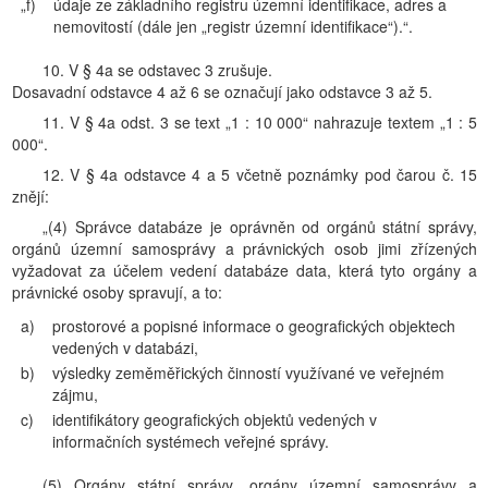
„f)
údaje ze základního registru územní identifikace, adres a
nemovitostí (dále jen „registr územní identifikace“).“.
10. V § 4a se odstavec 3 zrušuje.
Dosavadní odstavce 4 až 6 se označují jako odstavce 3 až 5.
11. V § 4a odst. 3 se text „1 : 10 000“ nahrazuje textem „1 : 5
000“.
12. V § 4a odstavce 4 a 5 včetně poznámky pod čarou č. 15
znějí:
„(4) Správce databáze je oprávněn od orgánů státní správy,
orgánů územní samosprávy a právnických osob jimi zřízených
vyžadovat za účelem vedení databáze data, která tyto orgány a
právnické osoby spravují, a to:
a)
prostorové a popisné informace o geografických objektech
vedených v databázi,
b)
výsledky zeměměřických činností využívané ve veřejném
zájmu,
c)
identifikátory geografických objektů vedených v
informačních systémech veřejné správy.
(5) Orgány státní správy, orgány územní samosprávy a