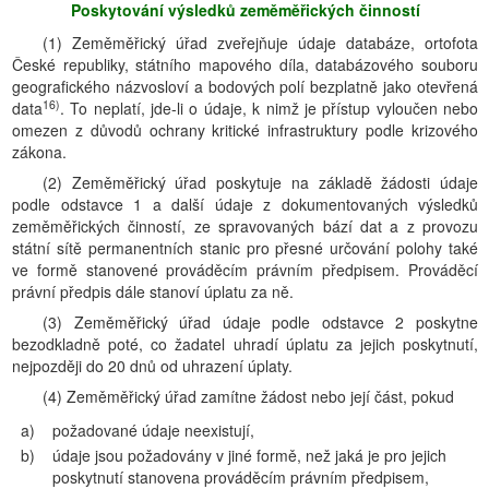
Poskytování výsledků zeměměřických činností
(1) Zeměměřický úřad zveřejňuje údaje databáze, ortofota
České republiky, státního mapového díla, databázového souboru
geografického názvosloví a bodových polí bezplatně jako otevřená
16)
data
. To neplatí, jde-li o údaje, k nimž je přístup vyloučen nebo
omezen z důvodů ochrany kritické infrastruktury podle krizového
zákona.
(2) Zeměměřický úřad poskytuje na základě žádosti údaje
podle odstavce 1 a další údaje z dokumentovaných výsledků
zeměměřických činností, ze spravovaných bází dat a z provozu
státní sítě permanentních stanic pro přesné určování polohy také
ve formě stanovené prováděcím právním předpisem. Prováděcí
právní předpis dále stanoví úplatu za ně.
(3) Zeměměřický úřad údaje podle odstavce 2 poskytne
bezodkladně poté, co žadatel uhradí úplatu za jejich poskytnutí,
nejpozději do 20 dnů od uhrazení úplaty.
(4) Zeměměřický úřad zamítne žádost nebo její část, pokud
a)
požadované údaje neexistují,
b)
údaje jsou požadovány v jiné formě, než jaká je pro jejich
poskytnutí stanovena prováděcím právním předpisem,