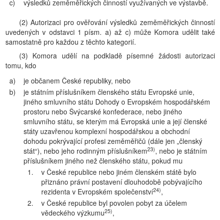
c)
výsledků zeměměřických činností využívaných ve výstavbě.
(2) Autorizaci pro ověřování výsledků zeměměřických činností
uvedených v odstavci 1 písm. a) až c) může Komora udělit také
samostatně pro každou z těchto kategorií.
(3) Komora udělí na podkladě písemné žádosti autorizaci
tomu, kdo
a)
je občanem České republiky, nebo
b)
je státním příslušníkem členského státu Evropské unie,
jiného smluvního státu Dohody o Evropském hospodářském
prostoru nebo Švýcarské konfederace, nebo jiného
smluvního státu, se kterým má Evropská unie a její členské
státy uzavřenou komplexní hospodářskou a obchodní
dohodu pokrývající profesi zeměměřičů (dále jen „členský
23)
stát“), nebo jeho rodinným příslušníkem
, nebo je státním
příslušníkem jiného než členského státu, pokud mu
1.
v České republice nebo jiném členském státě bylo
přiznáno právní postavení dlouhodobě pobývajícího
24)
rezidenta v Evropském společenství
,
2.
v České republice byl povolen pobyt za účelem
25)
vědeckého výzkumu
,