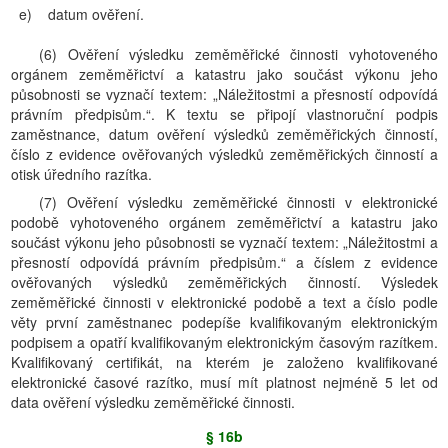
e)
datum ověření.
(6) Ověření výsledku zeměměřické činnosti vyhotoveného
orgánem zeměměřictví a katastru jako součást výkonu jeho
působnosti se vyznačí textem: „Náležitostmi a přesností odpovídá
právním předpisům.“. K textu se připojí vlastnoruční podpis
zaměstnance, datum ověření výsledků zeměměřických činností,
číslo z evidence ověřovaných výsledků zeměměřických činností a
otisk úředního razítka.
(7) Ověření výsledku zeměměřické činnosti v elektronické
podobě vyhotoveného orgánem zeměměřictví a katastru jako
součást výkonu jeho působnosti se vyznačí textem: „Náležitostmi a
přesností odpovídá právním předpisům.“ a číslem z evidence
ověřovaných výsledků zeměměřických činností. Výsledek
zeměměřické činnosti v elektronické podobě a text a číslo podle
věty první zaměstnanec podepíše kvalifikovaným elektronickým
podpisem a opatří kvalifikovaným elektronickým časovým razítkem.
Kvalifikovaný certifikát, na kterém je založeno kvalifikované
elektronické časové razítko, musí mít platnost nejméně 5 let od
data ověření výsledku zeměměřické činnosti.
§ 16b