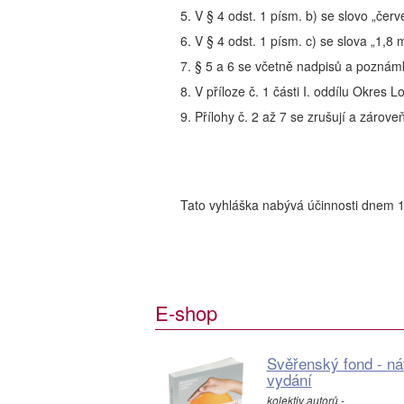
5. V § 4 odst. 1 písm. b) se slovo „červ
6. V § 4 odst. 1 písm. c) se slova „1,8
7. § 5 a 6 se včetně nadpisů a poznámk
8. V příloze č. 1 části I. oddílu Okres L
9. Přílohy č. 2 až 7 se zrušují a zárove
Tato vyhláška nabývá účinnosti dnem 1
E-shop
Svěřenský fond - náv
vydání
kolektiv autorů -