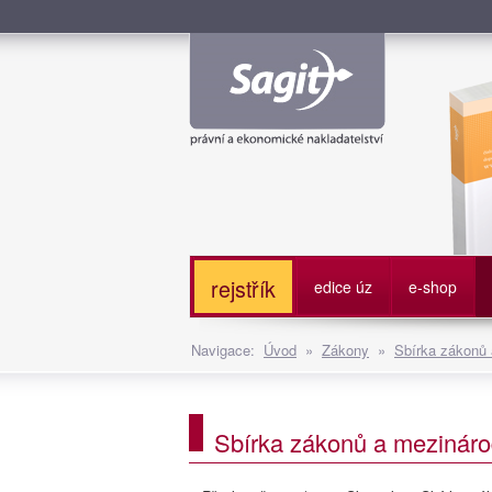
Služe
rejstřík
edice úz
e-shop
Navigace:
Úvod
»
Zákony
»
Sbírka zákonů
Sbírka zákonů a mezináro