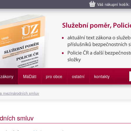
Váš nákupní košík:
bní poměr příslušníků bezpečnostních sborů, Policie ČR, Vězeňská sl
služby
zákony
M
á
D
áti
pro obce
ostatní
kontakty
 a mezinárodních smluv
dních smluv