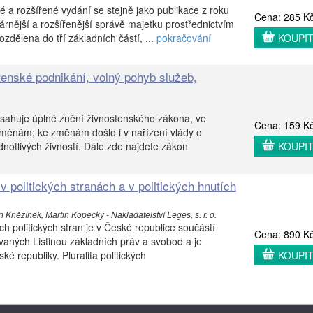
é a rozšířené vydání se stejně jako publikace z roku
Cena: 285 K
árnější a rozšířenější správě majetku prostřednictvím
zdělena do tří základních částí, ...
pokračování
KOUPI
tenské podnikání, volný pohyb služeb,
sahuje úplné znění živnostenského zákona, ve
Cena: 159 K
změnám; ke změnám došlo i v nařízení vlády o
notlivých živností. Dále zde najdete zákon
KOUPI
 politických stranách a v politických hnutích
 Kněžínek, Martin Kopecký - Nakladatelství Leges, s. r. o.
h politických stran je v České republice součástí
Cena: 890 K
ovaných Listinou základních práv a svobod a je
 republiky. Pluralita politických
KOUPI