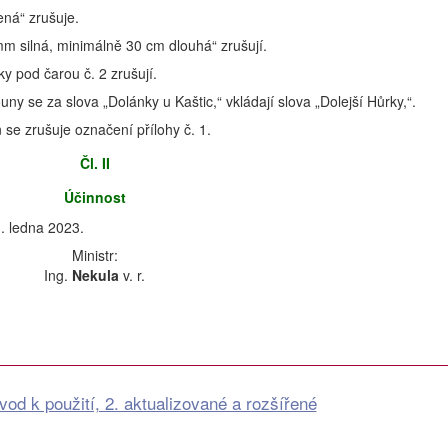
ená“ zrušuje.
 mm silná, minimálně 30 cm dlouhá“ zrušují.
y pod čarou č. 2 zrušují.
ouny se za slova „Dolánky u Kaštic,“ vkládají slova „Dolejší Hůrky,“.
ň se zrušuje označení přílohy č. 1.
Čl. II
Účinnost
. ledna 2023.
Ministr:
Ing.
Nekula
v. r.
od k použití, 2. aktualizované a rozšířené