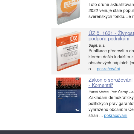
Toto druhé aktualizovan
2022 věnuje stále popul
svěřenských fondů. Je ro
ÚZ č. 1631 - Živnos
podpora podnikání
Sagit, a. s.
Publikace především ob
kterém došlo k dalším 
obsahových náplních jed
o ...
pokračování
Zákon o sdružování v
- Komentář
Pavel Mates, Petr Černý, Jan
Zakládání demokratickýc
politických práv garant
vyhrazeno občanům České
stran ...
pokračování