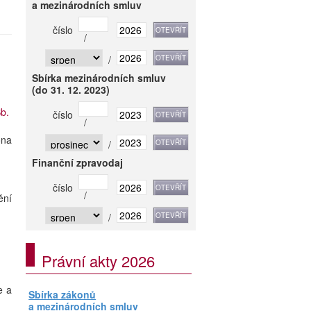
a mezinárodních smluv
číslo
/
/
Sbírka mezinárodních smluv
(do 31. 12. 2023)
b.
číslo
/
ona
/
Finanční zpravodaj
číslo
/
ění
/
Právní akty 2026
e a
Sbírka zákonů
a mezinárodních smluv