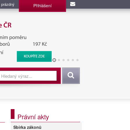
 prázdný
Přihlášení
užba, BIS, Zpravodajské
Vyhledat
Právní akty
Sbírka zákonů