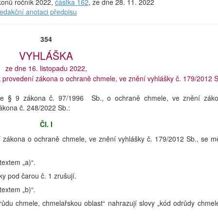
ákonů ročník 2022,
částka 162
, ze dne 28. 11. 2022
redakční anotaci předpisu
354
VYHLÁŠKA
ze dne 16. listopadu 2022,
k provedení zákona o ochraně chmele, ve znění vyhlášky č. 179/2012 S
odle § 9 zákona č. 97/1996 Sb., o ochraně chmele, ve znění zák
ákona č. 248/2022 Sb.:
Čl. I
í zákona o ochraně chmele, ve znění vyhlášky č. 179/2012 Sb., se m
textem „a)“.
y pod čarou č. 1 zrušují.
textem „b)“.
drůdu chmele, chmelařskou oblast“ nahrazují slovy „kód odrůdy chmel