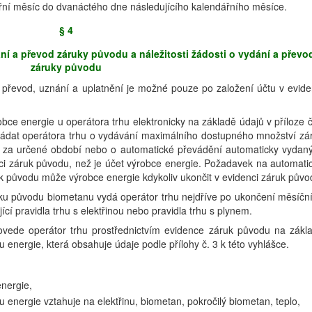
řní měsíc do dvanáctého dne následujícího kalendářního měsíce.
§ 4
í a převod záruky původu a náležitosti žádosti o vydání a převo
záruky původu
í převod, uznání a uplatnění je možné pouze po založení účtu v evide
ce energie u operátora trhu elektronicky na základě údajů v příloze č
žádat operátora trhu o vydávání maximálního dostupného množství zá
 za určené období nebo o automatické převádění automaticky vydan
nci záruk původu, než je účet výrobce energie. Požadavek na automati
 původu může výrobce energie kdykoliv ukončit v evidenci záruk půvo
uku původu biometanu vydá operátor trhu nejdříve po ukončení měsíčn
cí pravidla trhu s elektřinou nebo pravidla trhu s plynem.
ovede operátor trhu prostřednictvím evidence záruk původu na zákl
u energie, která obsahuje údaje podle přílohy č. 3 k této vyhlášce.
nergie,
 energie vztahuje na elektřinu, biometan, pokročilý biometan, teplo,