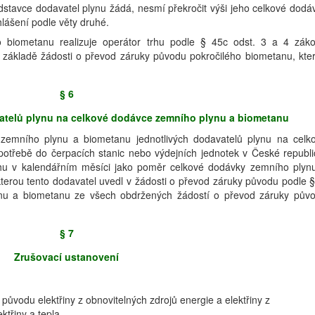
dstavce dodavatel plynu žádá, nesmí překročit výši jeho celkové dodá
lášení podle věty druhé.
o biometanu realizuje operátor trhu podle § 45c odst. 3 a 4 zák
 základě žádosti o převod záruky původu pokročilého biometanu, kte
§ 6
atelů plynu na celkové dodávce zemního plynu a biometanu
 zemního plynu a biometanu jednotlivých dodavatelů plynu na celk
třebě do čerpacích stanic nebo výdejních jednotek v České republi
trhu v kalendářním měsíci jako poměr celkové dodávky zemního plyn
terou tento dodavatel uvedl v žádosti o převod záruky původu podle §
nu a biometanu ze všech obdržených žádostí o převod záruky pův
§ 7
Zrušovací ustanovení
původu elektřiny z obnovitelných zdrojů energie a elektřiny z
třiny a tepla.