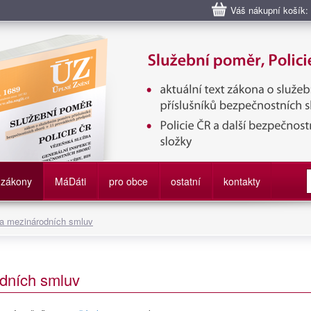
Váš nákupní košík:
bní poměr příslušníků bezpečnostních sborů, Policie ČR, Vězeňská sl
služby
zákony
M
á
D
áti
pro obce
ostatní
kontakty
 a mezinárodních smluv
dních smluv