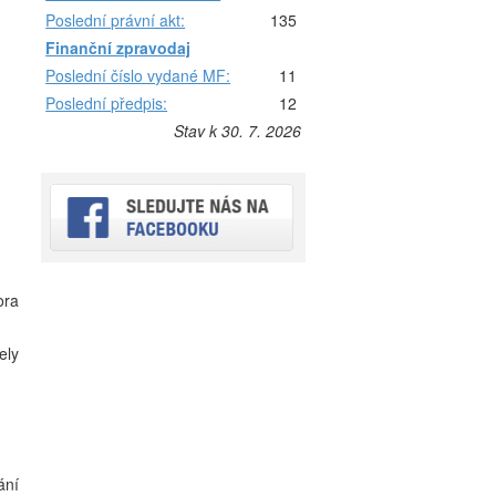
Poslední právní akt:
135
Finanční zpravodaj
Poslední číslo vydané MF:
11
Poslední předpis:
12
Stav k 30. 7. 2026
ora
ely
ání