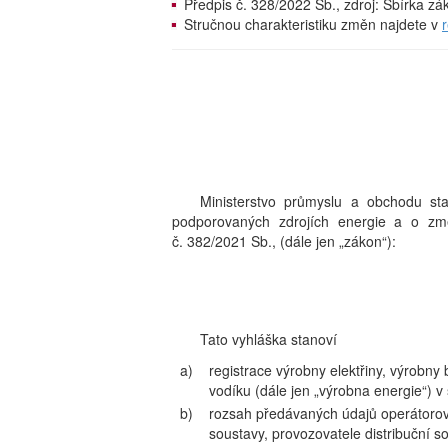
Předpis č. 328/2022 Sb., zdroj: Sbírka z
Stručnou charakteristiku změn najdete v
Ministerstvo průmyslu a obchodu st
podporovaných zdrojích energie a o z
č. 382/2021 Sb., (dále jen „zákon“):
Tato vyhláška stanoví
a)
registrace výrobny elektřiny, výrobny
vodíku (dále jen „výrobna energie“) 
b)
rozsah předávaných údajů operátorov
soustavy, provozovatele distribuční s