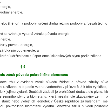
,
energie,
ýrobny energie,
y nebo jiné formy podpory, určení druhu režimu podpory a rozsah těchto
ré se vztahuje vydaná záruka původu energie,
nergie,
záruky původu energie,
 záruka původu energie, a
ritérií udržitelnosti a úspor emisí skleníkových plynů podle zákona.
§ 5
vodu záruk původu pokročilého biometanu
torovi trhu v evidenci záruk původu žádost o převod záruky pův
a 4 zákona, a to podle vzoru uvedeného v příloze č. 3 k této vyhlášce,
 k jejímu vydání. Součástí žádosti je prohlášení dodavatele plynu, kt
ce zemního plynu a biometanu, která nezahrnuje zkapalněný zemní p
stanic nebo výdejních jednotek v České republice za kalendářní mě
vodu pokročilého biometanu vydána. Množství záruk původu pokročil