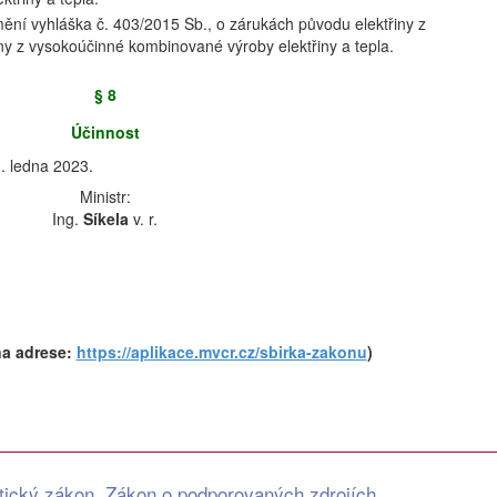
mění vyhláška č. 403/2015 Sb., o zárukách původu elektřiny z
iny z vysokoúčinné kombinované výroby elektřiny a tepla.
§ 8
Účinnost
. ledna 2023.
Ministr:
Ing.
Síkela
v. r.
na adrese:
https://aplikace.mvcr.cz/sbirka-zakonu
)
tický zákon, Zákon o podporovaných zdrojích