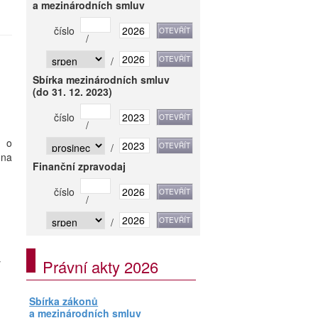
a mezinárodních smluv
číslo
/
/
Sbírka mezinárodních smluv
(do 31. 12. 2023)
číslo
/
, o
/
ona
Finanční zpravodaj
číslo
/
/
y
Právní akty 2026
Sbírka zákonů
a mezinárodních smluv