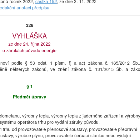
ákonů ročník 2022,
částka 152
, ze dne 3. 11. 2022
redakční anotaci předpisu
328
VYHLÁŠKA
ze dne 24. října 2022
o zárukách původu energie
anoví podle § 53 odst. 1 písm. f) a ac) zákona č. 165/2012 Sb.
měně některých zákonů, ve znění zákona č. 131/2015 Sb. a zák
§ 1
Předmět úpravy
 biometanu, výrobny tepla, výrobny tepla z jaderného zařízení a výrobn
v systému operátora trhu pro vydání záruky původu,
i trhu od provozovatele přenosové soustavy, provozovatele přepravní
oustavy, výrobce plynu, provozovatele čerpací stanice nebo výdejní