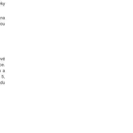
vky
ona
rou
ové
ce.
u a
 5,
odu