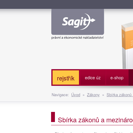
Služe
rejstřík
edice úz
e-shop
Navigace:
Úvod
»
Zákony
»
Sbírka zákonů
Sbírka zákonů a mezináro