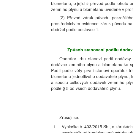
biometanu, o jejichž převod podle tohoto o
zemního plynu a biometanu uvedené v proh
(2) Převod záruk původu pokročiléh
prostřednictvím evidence záruk původu na
obdržel podle odstavce 1.
Způsob stanovení podílu dodav
Operátor trhu stanoví podíl dodávky
dodávce zemního plynu a biometanu ke spo
Podíl podle věty první stanoví operátor 
biometanu jednotlivého dodavatele plynu, k
a součtu celkových dodávek zemního ply
podle § 5 od všech dodavatelů plynu.
Zrušují se:
1.
Vyhláška č. 403/2015 Sb., o zárukách 
vysokoúčinné kombinované výroby elek