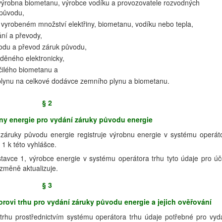
a výrobna biometanu, výrobce vodíku a provozovatele rozvodných
 původu,
yrobeném množství elektřiny, biometanu, vodíku nebo tepla,
ní a převody,
ůvodu a převod záruk původu,
děného elektronicky,
čilého biometanu a
plynu na celkové dodávce zemního plynu a biometanu.
§ 2
ny energie pro vydání záruky původu energie
 záruky původu energie registruje výrobnu energie v systému operát
 1 k této vyhlášce.
tavce 1, výrobce energie v systému operátora trhu tyto údaje pro úč
změně aktualizuje.
§ 3
ovi trhu pro vydání záruky původu energie a jejich ověřování
trhu prostřednictvím systému operátora trhu údaje potřebné pro vyd