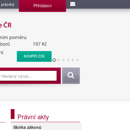
 prázdný
Přihlášení
užba, BIS, Zpravodajské
Vyhledat
Právní akty
Sbírka zákonů