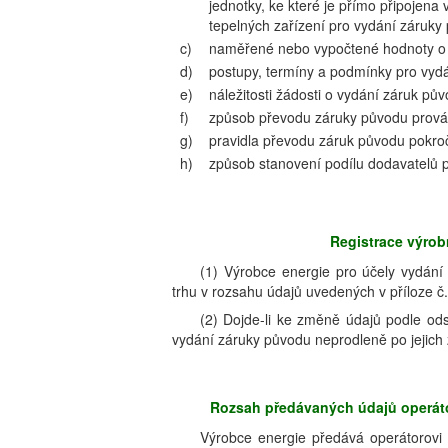
jednotky, ke které je přímo připojen
tepelných zařízení pro vydání záruky
c)
naměřené nebo vypočtené hodnoty o v
d)
postupy, termíny a podmínky pro vydá
e)
náležitosti žádosti o vydání záruk p
f)
způsob převodu záruky původu prová
g)
pravidla převodu záruk původu pokro
h)
způsob stanovení podílu dodavatelů 
Registrace výrob
(1) Výrobce energie pro účely vydání
trhu v rozsahu údajů uvedených v příloze č.
(2) Dojde-li ke změně údajů podle ods
vydání záruky původu neprodleně po jejich 
Rozsah předávaných údajů operátor
Výrobce energie předává operátorovi 