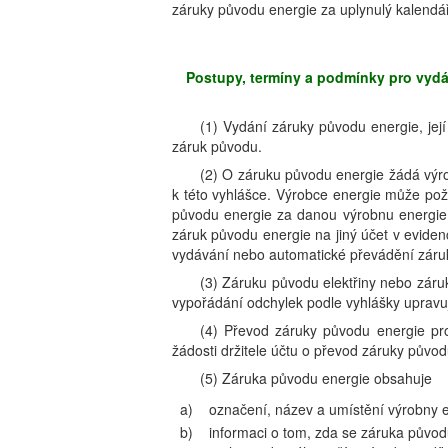
záruky původu energie za uplynulý kalendá
Postupy, termíny a podmínky pro vydán
(1) Vydání záruky původu energie, jej
záruk původu.
(2) O záruku původu energie žádá výrob
k této vyhlášce. Výrobce energie může po
původu energie za danou výrobnu energie
záruk původu energie na jiný účet v evide
vydávání nebo automatické převádění záruk
(3) Záruku původu elektřiny nebo zár
vypořádání odchylek podle vyhlášky upravují
(4) Převod záruky původu energie pr
žádosti držitele účtu o převod záruky původ
(5) Záruka původu energie obsahuje
a)
označení, název a umístění výrobny e
b)
informaci o tom, zda se záruka původu