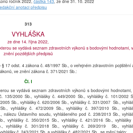
ákonů ročník 2022,
částka 143
, ze dne 31. 10. 2022
redakční anotaci předpisu
313
VYHLÁŠKA
ze dne 14. října 2022,
, kterou se vydává seznam zdravotních výkonů s bodovými hodnotami, 
znění pozdějších předpisů
le § 17 odst. 4 zákona č. 48/1997 Sb., o veřejném zdravotním pojištění 
zákonů, ve znění zákona č. 371/2021 Sb.:
Čl. I
 kterou se vydává seznam zdravotních výkonů s bodovými hodnotami,
č. 135/2000 Sb., vyhlášky č. 449/2000 Sb., vyhlášky č. 101/2002 S
/2005 Sb., vyhlášky č. 620/2006 Sb., vyhlášky č. 331/2007 Sb., vyhlá
Sb., vyhlášky č. 472/2009 Sb., vyhlášky č. 397/2010 Sb., vyhlá
., nálezu Ústavního soudu, vyhlášeného pod č. 238/2013 Sb., vyhlá
b., vyhlášky č. 350/2015 Sb., vyhlášky č. 421/2016 Sb., vyhlášky
., vyhlášky č. 301/2018 Sb., vyhlášky č. 269/2019 Sb., vyhlá
vyhlášky č. 243/2021 Sb. a vyhlášky č. 482/2021 Sb., se mění takto: