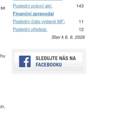
Poslední právní akt:
143
 se
Finanční zpravodaj
Poslední číslo vydané MF:
11
Poslední předpis:
12
Stav k 6. 8. 2026
ahu
in.