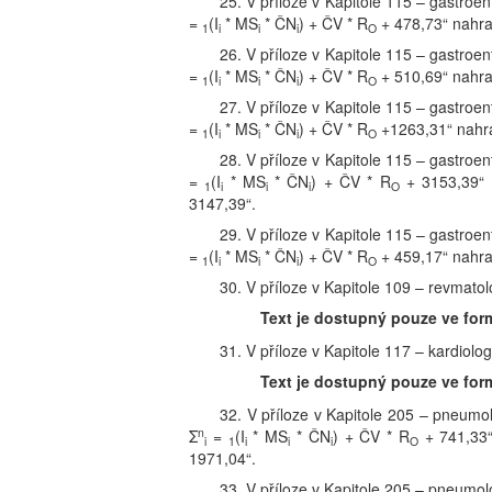
25. V příloze v Kapitole 115 – gastroe
=
(I
* MS
* ČN
) + ČV * R
+ 478,73“ nahraz
1
i
i
i
O
26. V příloze v Kapitole 115 – gastroe
=
(I
* MS
* ČN
) + ČV * R
+ 510,69“ nahraz
1
i
i
i
O
27. V příloze v Kapitole 115 – gastroe
=
(I
* MS
* ČN
) + ČV * R
+1263,31“ nahraz
1
i
i
i
O
28. V příloze v Kapitole 115 – gastroe
=
(I
* MS
* ČN
) + ČV * R
+ 3153,39“ n
1
i
i
i
O
3147,39“.
29. V příloze v Kapitole 115 – gastroe
=
(I
* MS
* ČN
) + ČV * R
+ 459,17“ nahraz
1
i
i
i
O
30. V příloze v Kapitole 109 – revmatol
Text je dostupný pouze ve for
31. V příloze v Kapitole 117 – kardiolo
Text je dostupný pouze ve for
32. V příloze v Kapitole 205 – pneumol
n
Σ
=
(I
* MS
* ČN
) + ČV * R
+ 741,33“
i
1
i
i
i
O
1971,04“.
33. V příloze v Kapitole 205 – pneumol