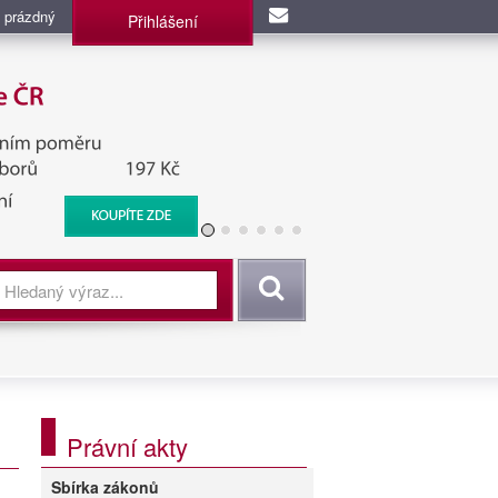
 prázdný
Přihlášení
užba, BIS, Zpravodajské
Vyhledat
Právní akty
Sbírka zákonů