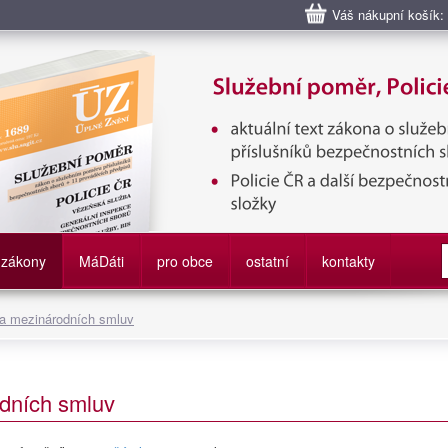
Váš nákupní košík:
bní poměr příslušníků bezpečnostních sborů, Policie ČR, Vězeňská sl
služby
zákony
M
á
D
áti
pro obce
ostatní
kontakty
 a mezinárodních smluv
dních smluv