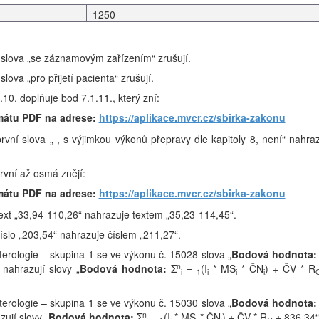
1250
se slova „se záznamovým zařízením“ zrušují.
slova „pro přijetí pacienta“ zrušují.
.10. doplňuje bod 7.1.11., který zní:
mátu PDF na adrese:
https://aplikace.mvcr.cz/sbirka-zakonu
první slova „ , s výjimkou výkonů přepravy dle kapitoly 8, není“ nahraz
první až osmá znějí:
mátu PDF na adrese:
https://aplikace.mvcr.cz/sbirka-zakonu
 text „33,94-110,26“ nahrazuje textem „35,23-114,45“.
číslo „203,54“ nahrazuje číslem „211,27“.
nterologie – skupina 1 se ve výkonu č. 15028 slova „
Bodová hodnota:
n
nahrazují slovy „
Bodová hodnota:
Σ
=
(I
* MS
* ČN
) + ČV * R
i
1
i
i
i
nterologie – skupina 1 se ve výkonu č. 15030 slova „
Bodová hodnota:
n
ují slovy „
Bodová hodnota:
Σ
=
(I
* MS
* ČN
) + ČV * R
+ 836,34“