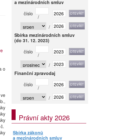
a mezinárodních smluv
číslo
/
/
Sbírka mezinárodních smluv
(do 31. 12. 2023)
ve
číslo
/
/
a o
Finanční zpravodaj
číslo
/
 ve
/
b.,
šky
šky
Právní akty 2026
šky
 č.
šky
Sbírka zákonů
a mezinárodních smluv