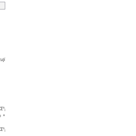
ují
n
Σ
i
+
O
n
Σ
i
.