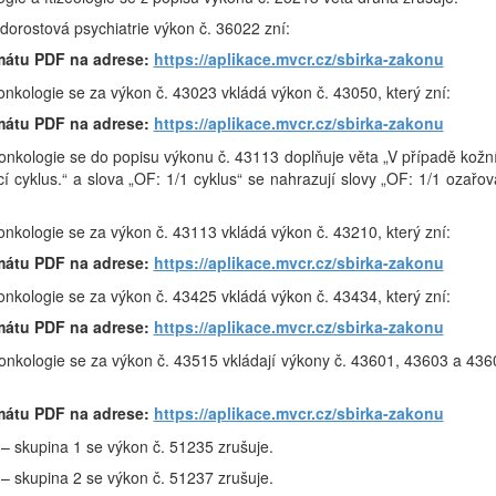
 dorostová psychiatrie výkon č. 36022 zní:
mátu PDF na adrese:
https://aplikace.mvcr.cz/sbirka-zakonu
 onkologie se za výkon č. 43023 vkládá výkon č. 43050, který zní:
mátu PDF na adrese:
https://aplikace.mvcr.cz/sbirka-zakonu
í onkologie se do popisu výkonu č. 43113 doplňuje věta „V případě kožn
í cyklus.“ a slova „OF: 1/1 cyklus“ se nahrazují slovy „OF: 1/1 ozařov
 onkologie se za výkon č. 43113 vkládá výkon č. 43210, který zní:
mátu PDF na adrese:
https://aplikace.mvcr.cz/sbirka-zakonu
 onkologie se za výkon č. 43425 vkládá výkon č. 43434, který zní:
mátu PDF na adrese:
https://aplikace.mvcr.cz/sbirka-zakonu
í onkologie se za výkon č. 43515 vkládají výkony č. 43601, 43603 a 436
mátu PDF na adrese:
https://aplikace.mvcr.cz/sbirka-zakonu
e – skupina 1 se výkon č. 51235 zrušuje.
e – skupina 2 se výkon č. 51237 zrušuje.