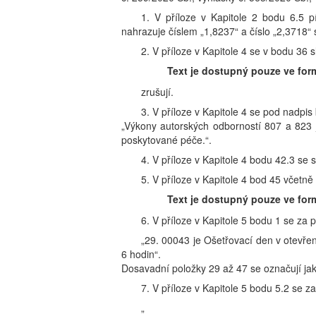
1. V příloze v Kapitole 2 bodu 6.5 p
nahrazuje číslem „1,8237“ a číslo „2,3718“ 
2. V příloze v Kapitole 4 se v bodu 36 
Text je dostupný pouze ve for
zrušují.
3. V příloze v Kapitole 4 se pod nadpis
„Výkony autorských odborností 807 a 823 
poskytované péče.“.
4. V příloze v Kapitole 4 bodu 42.3 se 
5. V příloze v Kapitole 4 bod 45 včetně
Text je dostupný pouze ve for
6. V příloze v Kapitole 5 bodu 1 se za 
„29. 00043 je Ošetřovací den v otevře
6 hodin“.
Dosavadní položky 29 až 47 se označují jak
7. V příloze v Kapitole 5 bodu 5.2 se 
„