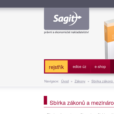
Služe
rejstřík
edice úz
e-shop
Navigace:
Úvod
»
Zákony
»
Sbírka zákonů
Sbírka zákonů a mezináro