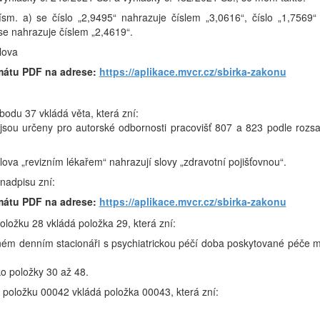
ísm. a) se číslo „2,9495“ nahrazuje číslem „3,0616“, číslo „1,7569“
se nahrazuje číslem „2,4619“.
slova
mátu PDF na adrese:
https://aplikace.mvcr.cz/sbirka-zakonu
 bodu 37 vkládá věta, která zní:
jsou určeny pro autorské odbornosti pracovišť 807 a 823 podle rozs
slova „revizním lékařem“ nahrazují slovy „zdravotní pojišťovnou“.
 nadpisu zní:
mátu PDF na adrese:
https://aplikace.mvcr.cz/sbirka-zakonu
položku 28 vkládá položka 29, která zní:
ném denním stacionáři s psychiatrickou péčí doba poskytované péče m
o položky 30 až 48.
za položku 00042 vkládá položka 00043, která zní: