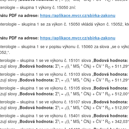
i
1
i
i
i
O
nterologie – skupina 1 výkony č. 15050 zní:
mátu PDF na adrese:
https://aplikace.mvcr.cz/sbirka-zakonu
nterologie – skupina 1 se za výkon č. 15050 vkládá výkon č. 15052, kt
mátu PDF na adrese:
https://aplikace.mvcr.cz/sbirka-zakonu
nterologie – skupina 1 se v popisu výkonu č. 15060 za slova „se o výk
052,“.
nterologie – skupina 1 se ve výkonu č. 15101 slova „
Bodová hodnota:
n
ují slovy „
Bodová hodnota:
Σ
=
(I
* MS
* ČN
) + ČV * R
+ 511,29“
i
1
i
i
i
O
nterologie – skupina 1 se ve výkonu č. 15103 slova „
Bodová hodnota:
n
ují slovy „
Bodová hodnota:
Σ
=
(I
* MS
* ČN
) + ČV * R
+ 511,29“
i
1
i
i
i
O
nterologie – skupina 1 se ve výkonu č. 15105 slova „
Bodová hodnota:
n
ují slovy „
Bodová hodnota:
Σ
=
(I
* MS
* ČN
) + ČV * R
+ 512,00“
i
1
i
i
i
O
nterologie – skupina 1 se ve výkonu č. 15107 slova „
Bodová hodnota:
n
ují slovy „
Bodová hodnota:
Σ
=
(I
* MS
* ČN
) + ČV * R
+ 512,00“
i
1
i
i
i
O
nterologie – skupina 1 se ve výkonu č. 15401 slova „
Bodová hodnota:
n
ují slovy „
Bodová hodnota:
Σ
=
(I
* MS
* ČN
) + ČV * R
+ 342,03“
i
1
i
i
i
O