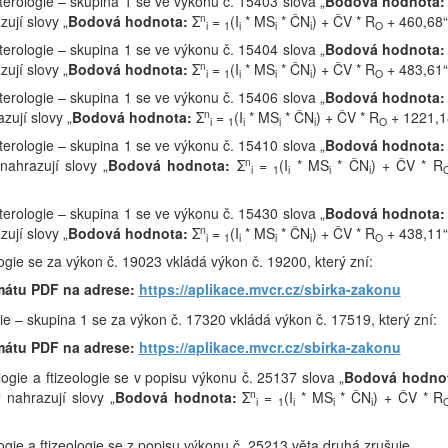
nterologie – skupina 1 se ve výkonu č. 15403 slova „
Bodová hodnota:
n
ují slovy „
Bodová hodnota:
Σ
=
(I
* MS
* ČN
) + ČV * R
+ 460,68“
i
1
i
i
i
O
nterologie – skupina 1 se ve výkonu č. 15404 slova „
Bodová hodnota:
n
ují slovy „
Bodová hodnota:
Σ
=
(I
* MS
* ČN
) + ČV * R
+ 483,61“
i
1
i
i
i
O
nterologie – skupina 1 se ve výkonu č. 15406 slova „
Bodová hodnota:
n
ují slovy „
Bodová hodnota:
Σ
=
(I
* MS
* ČN
) + ČV * R
+ 1221,1
i
1
i
i
i
O
nterologie – skupina 1 se ve výkonu č. 15410 slova „
Bodová hodnota:
n
ahrazují slovy „
Bodová hodnota:
Σ
=
(I
* MS
* ČN
) + ČV * R
i
1
i
i
i
nterologie – skupina 1 se ve výkonu č. 15430 slova „
Bodová hodnota:
n
ují slovy „
Bodová hodnota:
Σ
=
(I
* MS
* ČN
) + ČV * R
+ 438,11“
i
1
i
i
i
O
ogie se za výkon č. 19023 vkládá výkon č. 19200, který zní:
mátu PDF na adrese:
https://aplikace.mvcr.cz/sbirka-zakonu
gie – skupina 1 se za výkon č. 17320 vkládá výkon č. 17519, který zní:
mátu PDF na adrese:
https://aplikace.mvcr.cz/sbirka-zakonu
ogie a ftizeologie se v popisu výkonu č. 25137 slova „
Bodová hodno
n
 nahrazují slovy „
Bodová hodnota:
Σ
=
(I
* MS
* ČN
) + ČV * R
i
1
i
i
i
ogie a ftizeologie se z popisu výkonu č. 25213 věta druhá zrušuje.