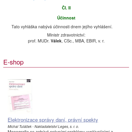
Čl. II
Účinnost
Tato vyhláška nabývá účinnosti dnem jejího vyhlášení.
Ministr zdravotnictví:
prof. MUDr.
Válek
, CSc., MBA, EBIR, v. r.
E-shop
Elektronizace správy daní, právní spekty
Michal Tuláček - Nakladatelství Leges, s. r. o.
Monografie se zabývá právními problémy vyplývajícími z