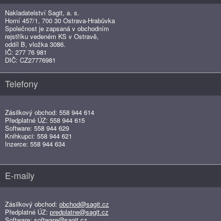
Nakladatelství Sagit, a. s.
Horní 457/1, 700 30 Ostrava-Hrabůvka
Společnost je zapsaná v obchodním
rejstříku vedeném KS v Ostravě,
oddíl B, vložka 3086.
IČ: 277 76 981
DIČ: CZ27776981
Telefony
Zásilkový obchod: 558 944 614
Předplatné ÚZ: 558 944 615
Software: 558 944 629
Knihkupci: 558 944 621
Inzerce: 558 944 634
E-maily
Zásilkový obchod:
obchod@sagit.cz
Předplatné ÚZ:
predplatne@sagit.cz
Software:
software@sagit.cz