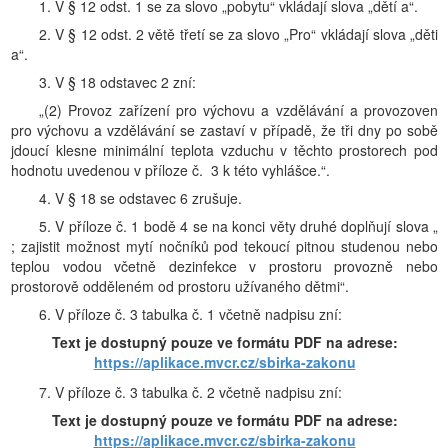
1. V § 12 odst. 1 se za slovo „pobytu“ vkládají slova „dětí a“.
2. V § 12 odst. 2 větě třetí se za slovo „Pro“ vkládají slova „děti
a“.
3. V § 18 odstavec 2 zní:
„(2) Provoz zařízení pro výchovu a vzdělávání a provozoven
pro výchovu a vzdělávání se zastaví v případě, že tři dny po sobě
jdoucí klesne minimální teplota vzduchu v těchto prostorech pod
hodnotu uvedenou v příloze č. 3 k této vyhlášce.“.
4. V § 18 se odstavec 6 zrušuje.
5. V příloze č. 1 bodě 4 se na konci věty druhé doplňují slova „
; zajistit možnost mytí nočníků pod tekoucí pitnou studenou nebo
teplou vodou včetně dezinfekce v prostoru provozně nebo
prostorově odděleném od prostoru užívaného dětmi“.
6. V příloze č. 3 tabulka č. 1 včetně nadpisu zní:
Text je dostupný pouze ve formátu PDF na adrese:
https://aplikace.mvcr.cz/sbirka-zakonu
7. V příloze č. 3 tabulka č. 2 včetně nadpisu zní:
Text je dostupný pouze ve formátu PDF na adrese:
https://aplikace.mvcr.cz/sbirka-zakonu