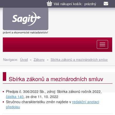
Váš nákupní košík: prázdný
Naviga
Navigace:
Úvod
»
Zákony
»
Sbírka zákonů a mezinárodních smluv
Sbírka zákonů a mezinárodních smluv
Předpis č. 306/2022 Sb., zdroj: Sbírka zákonů ročník 2022,
částka 140
, ze dne 11. 10. 2022
Stručnou charakteristiku změn najdete v
redakční anotaci
předpisu