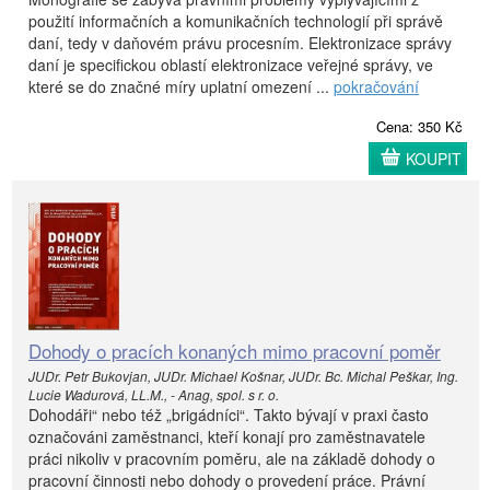
použití informačních a komunikačních technologií při správě
daní, tedy v daňovém právu procesním. Elektronizace správy
daní je specifickou oblastí elektronizace veřejné správy, ve
které se do značné míry uplatní omezení ...
pokračování
Cena: 350 Kč
KOUPIT
Dohody o pracích konaných mimo pracovní poměr
JUDr. Petr Bukovjan, JUDr. Michael Košnar, JUDr. Bc. Michal Peškar, Ing.
Lucie Wadurová, LL.M., - Anag, spol. s r. o.
Dohodáři“ nebo též „brigádníci“. Takto bývají v praxi často
označováni zaměstnanci, kteří konají pro zaměstnavatele
práci nikoliv v pracovním poměru, ale na základě dohody o
pracovní činnosti nebo dohody o provedení práce. Právní