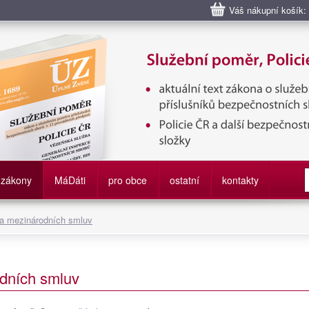
Váš nákupní košík:
bní poměr příslušníků bezpečnostních sborů, Policie ČR, Vězeňská sl
služby
zákony
M
á
D
áti
pro obce
ostatní
kontakty
 a mezinárodních smluv
dních smluv