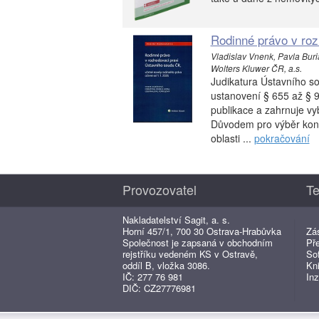
Rodinné právo v ro
Vladislav Vnenk, Pavla Buri
Wolters Kluwer ČR, a.s.
Judikatura Ústavního so
ustanovení § 655 až § 9
publikace a zahrnuje vy
Důvodem pro výběr konk
oblasti ...
pokračování
Provozovatel
Te
Nakladatelství Sagit, a. s.
Horní 457/1, 700 30 Ostrava-Hrabůvka
Zá
Společnost je zapsaná v obchodním
Př
rejstříku vedeném KS v Ostravě,
So
oddíl B, vložka 3086.
Kn
IČ: 277 76 981
Inz
DIČ: CZ27776981