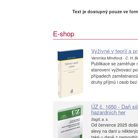
Text je dostupný pouze ve for
E-shop
Výživné v teorii a pr
Veronika Mindlová - C. H. B
Publikace se zaměřuje 
stanovení vyživovací po
případech zaměstnanců,
druhy příjmů i osob bez d
ÚZ č. 1650 - Daň si
hazardních her
Sagit, a. s.
Od července 2025 došlo
slevy na dani u některý
také u daně z nemovitých