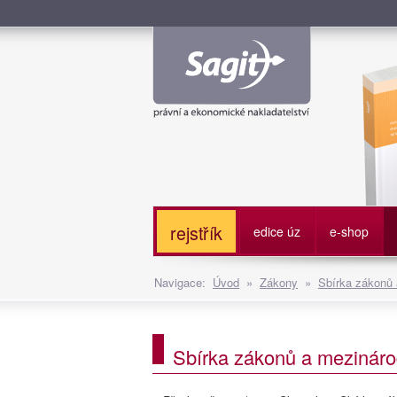
Služe
rejstřík
edice úz
e-shop
Navigace:
Úvod
»
Zákony
»
Sbírka zákonů
Sbírka zákonů a mezináro