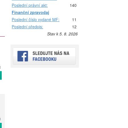
Poslední právní akt:
140
Finanční zpravodaj
Poslední číslo vydané MF:
11
Poslední předpis:
12
Stav k 5. 8. 2026
č
T
č
T