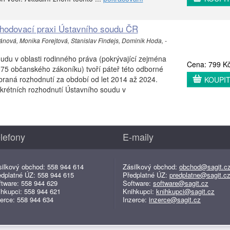
zhodovací praxi Ústavního soudu ČR
ánová, Monika Forejtová, Stanislav Findejs, Dominik Hoda, -
udu v oblasti rodinného práva (pokrývající zejména
Cena: 799 K
75 občanského zákoníku) tvoří páteř této odborné
braná rozhodnutí za období od let 2014 až 2024.
KOUPI
rétních rozhodnutí Ústavního soudu v
lefony
E-maily
silkový obchod: 558 944 614
Zásilkový obchod:
obchod@sagit.c
edplatné ÚZ: 558 944 615
Předplatné ÚZ:
predplatne@sagit.c
ftware: 558 944 629
Software:
software@sagit.cz
ihkupci: 558 944 621
Knihkupci:
knihkupci@sagit.cz
erce: 558 944 634
Inzerce:
inzerce@sagit.cz