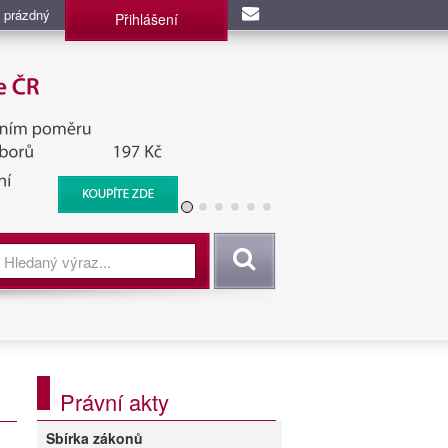
 prázdný
Přihlášení
užba, BIS, Zpravodajské
Vyhledat
Právní akty
Sbírka zákonů