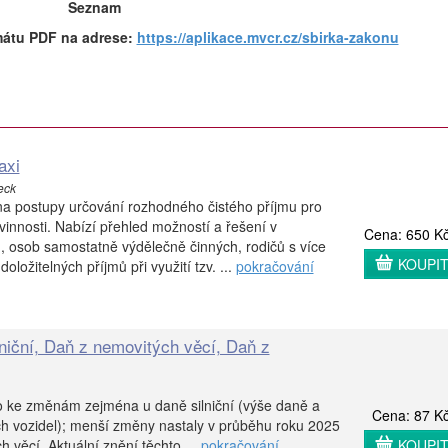
Seznam
mátu PDF na adrese:
https://aplikace.mvcr.cz/sbirka-zakonu
axi
eck
na postupy určování rozhodného čistého příjmu pro
vinnosti. Nabízí přehled možností a řešení v
Cena: 650 K
 osob samostatně výdělečně činných, rodičů s více
KOUPI
oložitelných příjmů při využití tzv. ...
pokračování
lniční, Daň z nemovitých věcí, Daň z
 ke změnám zejména u daně silniční (výše daně a
Cena: 87 K
ch vozidel); menší změny nastaly v průběhu roku 2025
 věcí. Aktuální znění těchto ...
pokračování
KOUPI