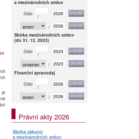
a mezinárodních smluv
číslo
/
/
Sbírka mezinárodních smluv
(do 31. 12. 2023)
číslo
ze
/
/
ých
Finanční zpravodaj
ých
číslo
/
 je
/
mné
ání
Právní akty 2026
Sbírka zákonů
a mezinárodních smluv