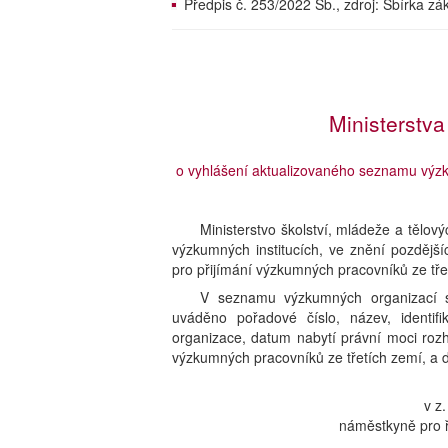
Předpis č. 253/2022 Sb., zdroj: Sbírka z
Ministerstva
o vyhlášení aktualizovaného seznamu výzk
Ministerstvo školství, mládeže a tělov
výzkumných institucích, ve znění pozdějš
pro přijímání výzkumných pracovníků ze tře
V seznamu výzkumných organizací sc
uváděno pořadové číslo, název, identif
organizace, datum nabytí právní moci roz
výzkumných pracovníků ze třetích zemí, a d
v z
náměstkyně pro ř