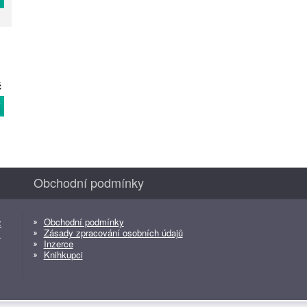
č
T
Obchodní podmínky
Obchodní podmínky
z
Zásady zpracování osobních údajů
z
Inzerce
Knihkupci