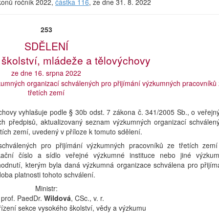
ákonů ročník 2022,
částka 116
, ze dne 31. 8. 2022
253
SDĚLENÍ
 školství, mládeže a tělovýchovy
ze dne 16. srpna 2022
umných organizací schválených pro přijímání výzkumných pracovníků 
třetích zemí
ýchovy vyhlašuje podle § 30b odst. 7 zákona č. 341/2005 Sb., o veřejn
ích předpisů, aktualizovaný seznam výzkumných organizací schválen
tích zemí, uvedený v příloze k tomuto sdělení.
hválených pro přijímání výzkumných pracovníků ze třetích zemí
ikační číslo a sídlo veřejné výzkumné instituce nebo jiné výzku
hodnutí, kterým byla daná výzkumná organizace schválena pro přijím
oba platnosti tohoto schválení.
Ministr:
. prof. PaedDr.
Wildová
, CSc., v. r.
ízení sekce vysokého školství, vědy a výzkumu