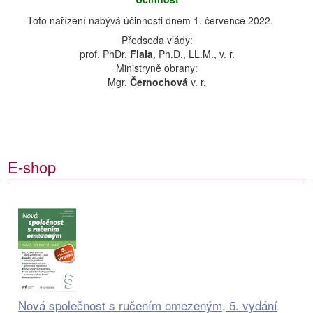
Toto nařízení nabývá účinnosti dnem 1. července 2022.
Předseda vlády:
prof. PhDr.
Fiala
, Ph.D., LL.M., v. r.
Ministryně obrany:
Mgr.
Černochová
v. r.
E-shop
Nová společnost s ručením omezeným, 5. vydání