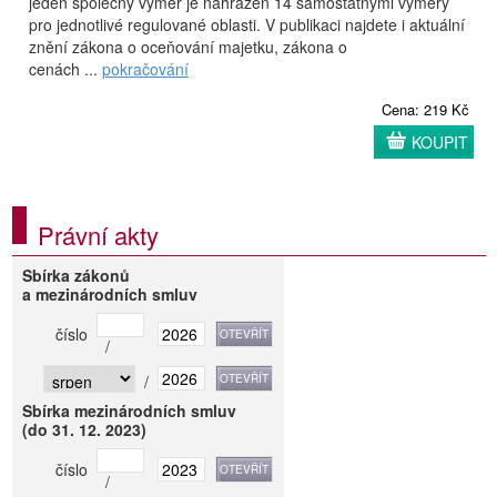
jeden společný výměr je nahrazen 14 samostatnými výměry
pro jednotlivé regulované oblasti. V publikaci najdete i aktuální
znění zákona o oceňování majetku, zákona o
cenách ...
pokračování
Cena: 219 Kč
KOUPIT
Právní akty
Sbírka zákonů
a mezinárodních smluv
číslo
/
/
Sbírka mezinárodních smluv
(do 31. 12. 2023)
číslo
/