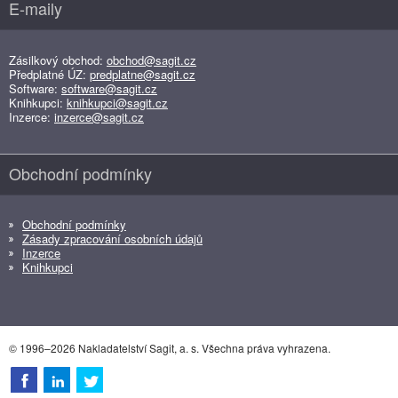
E-maily
Zásilkový obchod:
obchod@sagit.cz
Předplatné ÚZ:
predplatne@sagit.cz
Software:
software@sagit.cz
Knihkupci:
knihkupci@sagit.cz
Inzerce:
inzerce@sagit.cz
Obchodní podmínky
Obchodní podmínky
Zásady zpracování osobních údajů
Inzerce
Knihkupci
© 1996–2026 Nakladatelství Sagit, a. s. Všechna práva vyhrazena.