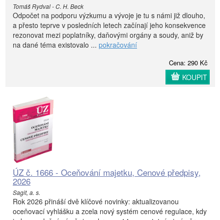
Tomáš Rydval - C. H. Beck
Odpočet na podporu výzkumu a vývoje je tu s námi již dlouho,
a přesto teprve v posledních letech začínají jeho konsekvence
rezonovat mezi poplatníky, daňovými orgány a soudy, aniž by
na dané téma existovalo ...
pokračování
Cena: 290 Kč
KOUPIT
ÚZ č. 1666 - Oceňování majetku, Cenové předpisy,
2026
Sagit, a. s.
Rok 2026 přináší dvě klíčové novinky: aktualizovanou
oceňovací vyhlášku a zcela nový systém cenové regulace, kdy