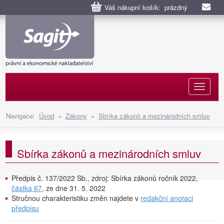
Váš nákupní košík: prázdný
Naviga
Navigace:
Úvod
»
Zákony
»
Sbírka zákonů a mezinárodních smluv
Sbírka zákonů a mezinárodních smluv
Předpis č. 137/2022 Sb., zdroj: Sbírka zákonů ročník 2022,
částka 67
, ze dne 31. 5. 2022
Stručnou charakteristiku změn najdete v
redakční anotaci
předpisu