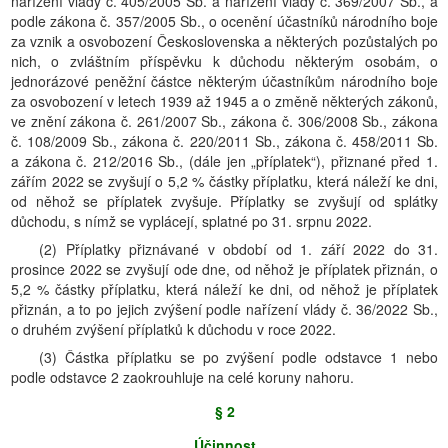
nařízení vlády č. 405/2005 Sb. a nařízení vlády č. 369/2007 Sb., a
podle zákona č. 357/2005 Sb., o ocenění účastníků národního boje
za vznik a osvobození Československa a některých pozůstalých po
nich, o zvláštním příspěvku k důchodu některým osobám, o
jednorázové peněžní částce některým účastníkům národního boje
za osvobození v letech 1939 až 1945 a o změně některých zákonů,
ve znění zákona č. 261/2007 Sb., zákona č. 306/2008 Sb., zákona
č. 108/2009 Sb., zákona č. 220/2011 Sb., zákona č. 458/2011 Sb.
a zákona č. 212/2016 Sb., (dále jen „příplatek“), přiznané před 1.
zářím 2022 se zvyšují o 5,2 % částky příplatku, která náleží ke dni,
od něhož se příplatek zvyšuje. Příplatky se zvyšují od splátky
důchodu, s nímž se vyplácejí, splatné po 31. srpnu 2022.
(2) Příplatky přiznávané v období od 1. září 2022 do 31.
prosince 2022 se zvyšují ode dne, od něhož je příplatek přiznán, o
5,2 % částky příplatku, která náleží ke dni, od něhož je příplatek
přiznán, a to po jejich zvýšení podle nařízení vlády č. 36/2022 Sb.,
o druhém zvýšení příplatků k důchodu v roce 2022.
(3) Částka příplatku se po zvýšení podle odstavce 1 nebo
podle odstavce 2 zaokrouhluje na celé koruny nahoru.
§ 2
Účinnost