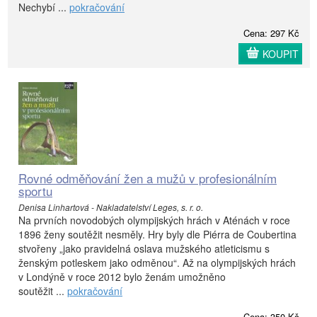
Nechybí ...
pokračování
Cena: 297 Kč
KOUPIT
Rovné odměňování žen a mužů v profesionálním
sportu
Denisa Linhartová - Nakladatelství Leges, s. r. o.
Na prvních novodobých olympijských hrách v Aténách v roce
1896 ženy soutěžit nesměly. Hry byly dle Piérra de Coubertina
stvořeny „jako pravidelná oslava mužského atleticismu s
ženským potleskem jako odměnou“. Až na olympijských hrách
v Londýně v roce 2012 bylo ženám umožněno
soutěžit ...
pokračování
Cena: 350 Kč