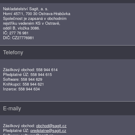
Nakladatelství Sagit, a. s.
Horní 457/1, 700 30 Ostrava-Hrabůvka
Společnost je zapsaná v obchodním
rejstříku vedeném KS v Ostravě,
oddíl B, vložka 3086.
IČ: 277 76 981
DIČ: CZ27776981
Telefony
Zásilkový obchod: 558 944 614
Předplatné ÚZ: 558 944 615
Software: 558 944 629
Knihkupci: 558 944 621
Inzerce: 558 944 634
E-maily
Zásilkový obchod:
obchod@sagit.cz
Předplatné ÚZ:
predplatne@sagit.cz