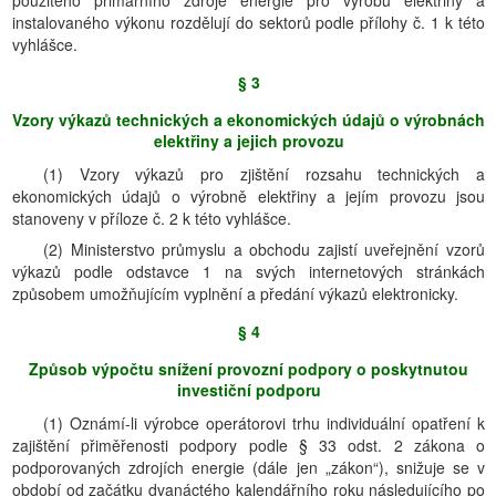
použitého primárního zdroje energie pro výrobu elektřiny a
instalovaného výkonu rozdělují do sektorů podle přílohy č. 1 k této
vyhlášce.
§ 3
Vzory výkazů technických a ekonomických údajů o výrobnách
elektřiny a jejich provozu
(1) Vzory výkazů pro zjištění rozsahu technických a
ekonomických údajů o výrobně elektřiny a jejím provozu jsou
stanoveny v příloze č. 2 k této vyhlášce.
(2) Ministerstvo průmyslu a obchodu zajistí uveřejnění vzorů
výkazů podle odstavce 1 na svých internetových stránkách
způsobem umožňujícím vyplnění a předání výkazů elektronicky.
§ 4
Způsob výpočtu snížení provozní podpory o poskytnutou
investiční podporu
(1) Oznámí-li výrobce operátorovi trhu individuální opatření k
zajištění přiměřenosti podpory podle § 33 odst. 2 zákona o
podporovaných zdrojích energie (dále jen „zákon“), snižuje se v
období od začátku dvanáctého kalendářního roku následujícího po