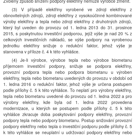
Zvolený způsob snížení podpory elektřiny nemůže výrobce změnit.
(3) V případě elektřiny vyrobené ve zdroji elektřiny z
obnovitelných zdrojů, zdroji elektřiny z vysokoúčinné kombinované
výroby elektřiny a tepla nebo zdroji elektřiny z druhotných zdrojů,
který byl uveden do provozu od 1. ledna 2013 do 31. prosince
2015, s poskytnutou investiční podporou, jejíž výše je nad 20 % z
celkových investičních nákladů, se výše podpory na vyrobenou
jednotku elektřiny snižuje o redukční faktor, jehož výše je
stanovena v příloze č. 4 k této vyhlášce.
(4) Je-li výrobce, výrobce tepla nebo výrobce biometanu
příjemcem investiční podpory, snižuje se podpora elektřiny,
provozní podpora tepla nebo podpora biometanu u výroben
elektřiny, tepla nebo biometanu uvedených do provozu v období od
1. ledna 2016 o redukční faktor, jehož výše je určena postupem
podle přílohy č. 5 k této vyhlášce. To neplatí pro výrobny elektřiny,
tepla nebo biometanu uvedené do provozu od 1. ledna 2022 a pro
výrobny elektřiny, kde byla od 1. ledna 2022 provedena
modernizace, u kterých se postupem podle přílohy č. 5 k této
vyhlášce zkracuje doba poskytování podpory elektřiny, provozní
podpory tepla nebo podpory biometanu. Postup snižování provozní
podpory elektřiny nebo tepla o investiční podporu podle přílohy č. 5
k této vyhlášce se neuplatní u udržovací podpory elektřiny nebo