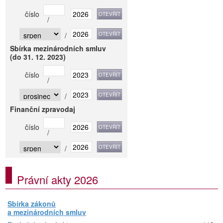
číslo
/
/
Sbírka mezinárodních smluv
(do 31. 12. 2023)
číslo
/
/
Finanční zpravodaj
číslo
/
/
Právní akty 2026
Sbírka zákonů
a mezinárodních smluv