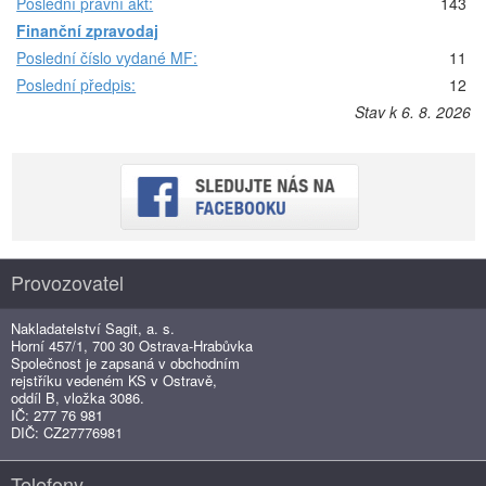
Poslední právní akt:
143
Finanční zpravodaj
Poslední číslo vydané MF:
11
Poslední předpis:
12
Stav k 6. 8. 2026
Provozovatel
Nakladatelství Sagit, a. s.
Horní 457/1, 700 30 Ostrava-Hrabůvka
Společnost je zapsaná v obchodním
rejstříku vedeném KS v Ostravě,
oddíl B, vložka 3086.
IČ: 277 76 981
DIČ: CZ27776981
Telefony