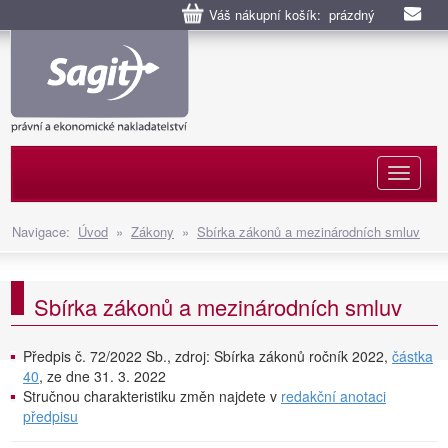
Váš nákupní košík: prázdný
Naviga
Navigace:
Úvod
»
Zákony
»
Sbírka zákonů a mezinárodních smluv
Sbírka zákonů a mezinárodních smluv
Předpis č. 72/2022 Sb., zdroj: Sbírka zákonů ročník 2022,
částka
40
, ze dne 31. 3. 2022
Stručnou charakteristiku změn najdete v
redakční anotaci
předpisu