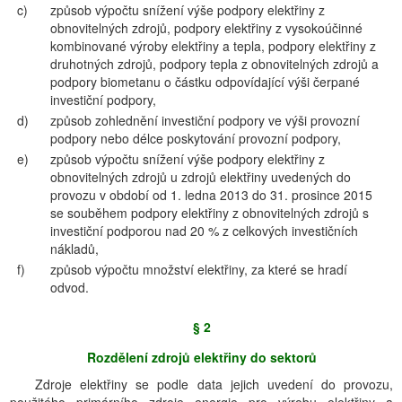
c)
způsob výpočtu snížení výše podpory elektřiny z
obnovitelných zdrojů, podpory elektřiny z vysokoúčinné
kombinované výroby elektřiny a tepla, podpory elektřiny z
druhotných zdrojů, podpory tepla z obnovitelných zdrojů a
podpory biometanu o částku odpovídající výši čerpané
investiční podpory,
d)
způsob zohlednění investiční podpory ve výši provozní
podpory nebo délce poskytování provozní podpory,
e)
způsob výpočtu snížení výše podpory elektřiny z
obnovitelných zdrojů u zdrojů elektřiny uvedených do
provozu v období od 1. ledna 2013 do 31. prosince 2015
se souběhem podpory elektřiny z obnovitelných zdrojů s
investiční podporou nad 20 % z celkových investičních
nákladů,
f)
způsob výpočtu množství elektřiny, za které se hradí
odvod.
§ 2
Rozdělení zdrojů elektřiny do sektorů
Zdroje elektřiny se podle data jejich uvedení do provozu,