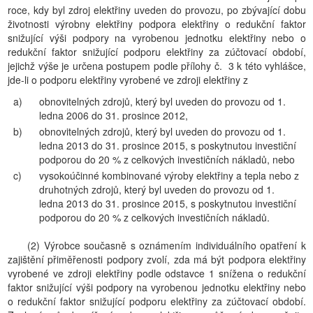
roce, kdy byl zdroj elektřiny uveden do provozu, po zbývající dobu
životnosti výrobny elektřiny podpora elektřiny o redukční faktor
snižující výši podpory na vyrobenou jednotku elektřiny nebo o
redukční faktor snižující podporu elektřiny za zúčtovací období,
jejichž výše je určena postupem podle přílohy č. 3 k této vyhlášce,
jde-li o podporu elektřiny vyrobené ve zdroji elektřiny z
a)
obnovitelných zdrojů, který byl uveden do provozu od 1.
ledna 2006 do 31. prosince 2012,
b)
obnovitelných zdrojů, který byl uveden do provozu od 1.
ledna 2013 do 31. prosince 2015, s poskytnutou investiční
podporou do 20 % z celkových investičních nákladů, nebo
c)
vysokoúčinné kombinované výroby elektřiny a tepla nebo z
druhotných zdrojů, který byl uveden do provozu od 1.
ledna 2013 do 31. prosince 2015, s poskytnutou investiční
podporou do 20 % z celkových investičních nákladů.
(2) Výrobce současně s oznámením individuálního opatření k
zajištění přiměřenosti podpory zvolí, zda má být podpora elektřiny
vyrobené ve zdroji elektřiny podle odstavce 1 snížena o redukční
faktor snižující výši podpory na vyrobenou jednotku elektřiny nebo
o redukční faktor snižující podporu elektřiny za zúčtovací období.