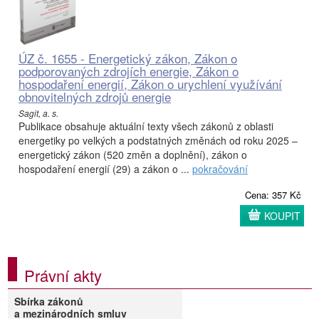
ÚZ č. 1655 - Energetický zákon, Zákon o
podporovaných zdrojích energie, Zákon o
hospodaření energií, Zákon o urychlení využívání
obnovitelných zdrojů energie
Sagit, a. s.
Publikace obsahuje aktuální texty všech zákonů z oblasti
energetiky po velkých a podstatných změnách od roku 2025 –
energetický zákon (520 změn a doplnění), zákon o
hospodaření energií (29) a zákon o ...
pokračování
Cena: 357 Kč
KOUPIT
Právní akty
Sbírka zákonů
a mezinárodních smluv